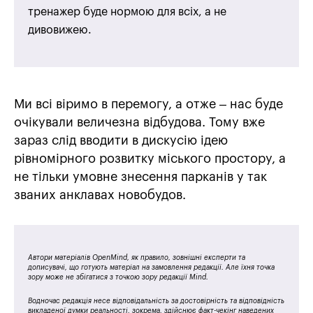
тренажер буде нормою для всіх, а не
дивовижею.
Ми всі віримо в перемогу, а отже – нас буде
очікували величезна відбудова. Тому вже
зараз слід вводити в дискусію ідею
рівномірного розвитку міського простору, а
не тільки умовне знесення парканів у так
званих анклавах новобудов.
Автори матеріалів OpenMind, як правило, зовнішні експерти та
дописувачі, що готують матеріал на замовлення редакції. Але їхня точка
зору може не збігатися з точкою зору редакції Mind.
Водночас редакція несе відповідальність за достовірність та відповідність
викладеної думки реальності, зокрема, здійснює факт-чекінг наведених