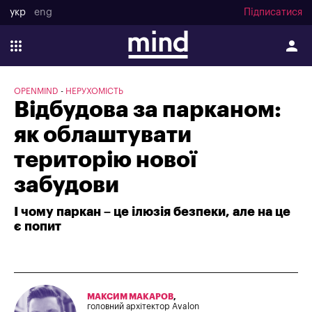
укр
eng
Підписатися
OPENMIND
НЕРУХОМІСТЬ
Відбудова за парканом:
як облаштувати
територію нової
забудови
І чому паркан – це ілюзія безпеки, але на це
є попит
МАКСИМ МАКАРОВ
,
головний архітектор Avalon