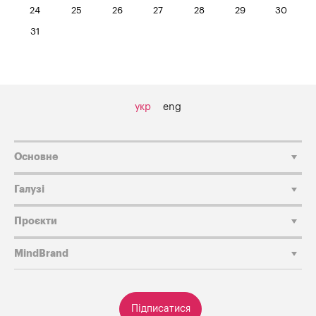
24
25
26
27
28
29
30
31
укр
eng
Основне
Галузі
Проєкти
MindBrand
Підписатися