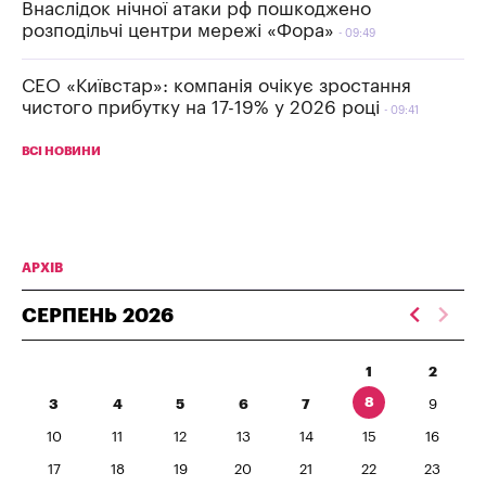
Внаслідок нічної атаки рф пошкоджено
розподільчі центри мережі «Фора»
09:49
СЕО «Київстар»: компанія очікує зростання
чистого прибутку на 17-19% у 2026 році
09:41
ВСІ НОВИНИ
АРХІВ
СЕРПЕНЬ
2026
1
2
8
3
4
5
6
7
9
10
11
12
13
14
15
16
17
18
19
20
21
22
23