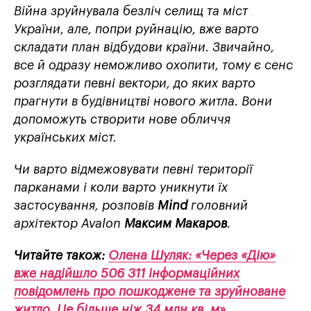
Війна зруйнувала безліч селищ та міст
України, але, попри руйнацію, вже варто
складати план відбудови країни. Звичайно,
все й одразу неможливо охопити, тому є сенс
розглядати певні вектори, до яких варто
прагнути в будівництві нового житла. Вони
допоможуть створити нове обличчя
українських міст.
Чи варто відмежовувати певні території
парканами і коли варто уникнути їх
застосування, розповів
Mind
головний
архітектор Avalon
Максим Макаров
.
Читайте також:
Олена Шуляк: «Через «Дію»
вже надійшло 506 311 інформаційних
повідомлень про пошкоджене та зруйноване
житло. Це більше ніж 34 млн кв. м»