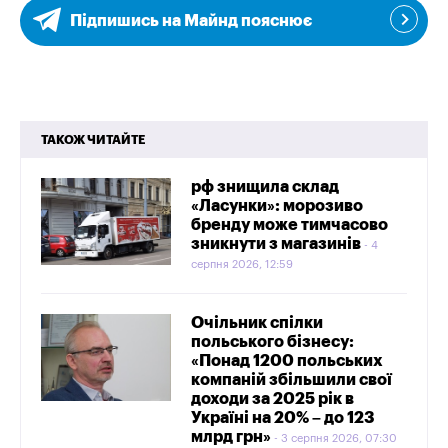
Підпишись на Майнд пояснює
ТАКОЖ ЧИТАЙТЕ
рф знищила склад
«Ласунки»: морозиво
бренду може тимчасово
зникнути з магазинів
4
серпня 2026, 12:59
Очільник спілки
польського бізнесу:
«Понад 1200 польських
компаній збільшили свої
доходи за 2025 рік в
Україні на 20% – до 123
млрд грн»
3 серпня 2026, 07:30