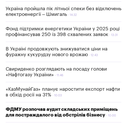
Україна пройшла пік літньої спеки без відключень
електроенергії – Шмигаль
14:32
Фонд підтримки енергетики України у 2025 році
профінансував 250 із 398 схвалених заявок
13:31
В Україні продовжують знижуватися ціни на
фуражну кукурудзу нового врожаю
12:43
Свириденко розглядають на посаду голови
«Нафтогазу України»
11:46
«КазМунайГаз» планує наростити експорт нафти
в обхід росії на 31%
10:03
ФДМУ розпочав аудит складських приміщень
для постраждалого від обстрілів бізнесу
10:00