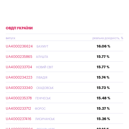
ОВДП УКРАЇНИ
випуск
реальна дохідність, %
UA4000236624
16.06 %
БАХМУТ
UA4000235865
15.77 %
АЛУШТА
UA4000233704
15.77 %
НОВИЙ СВІТ
UA4000234223
15.74 %
ЛІВАДІЯ
UA4000233340
15.73 %
СКАДОВСЬК
UA4000235378
15.48 %
ГЕНІЧЕСЬК
UA4000233712
15.27 %
ФОРОС
UA4000237416
15.26 %
ЛИСИЧАНСЬК