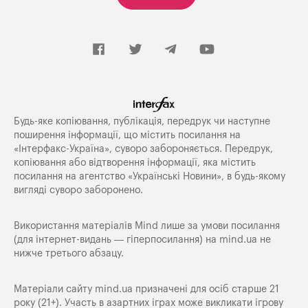
Будь-яке копiювання, публiкацiя, передрук чи наступне
поширення iнформацiї, що мiстить посилання на
«Iнтерфакс-Україна», суворо забороняється. Передрук,
копіювання або відтворення інформації, яка містить
посилання на агентство «Українські Новини», в будь-якому
вигляді суворо заборонено.
Використання матеріалів Mind лише за умови посилання
(для інтернет-видань — гіперпосилання) на
mind.ua
не
нижче третього абзацу.
Матеріали сайту mind.ua призначені для осіб старше 21
року (21+). Участь в азартних іграх може викликати ігрову