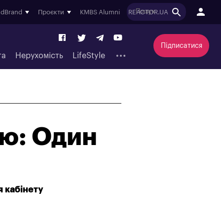
ndBrand
Проєкти
KMBS Alumni
REACTOR.UA
Підписатися
та
Нерухомість
LifeStyle
ію: Один
я кабінету