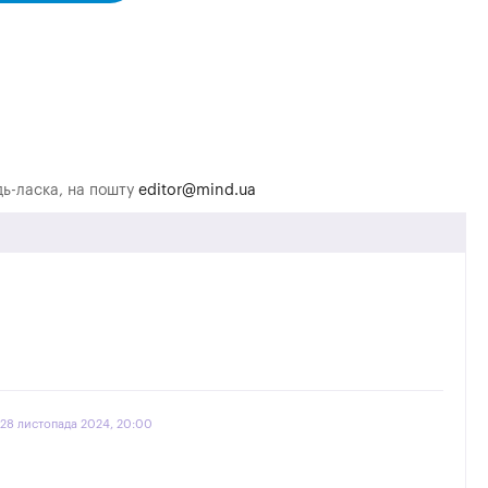
удь-ласка, на пошту
editor@mind.ua
28 листопада 2024, 20:00