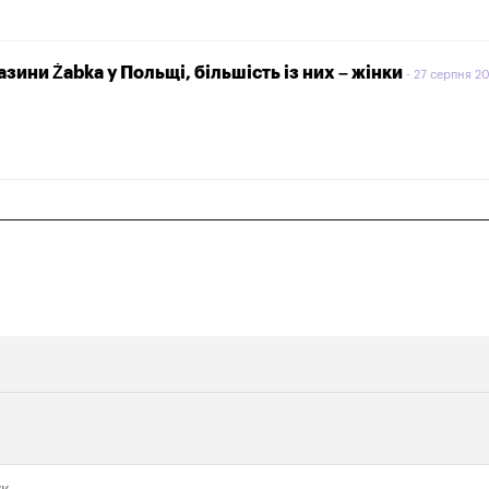
зини Żabka у Польщі, більшість із них – жінки
27 серпня 20