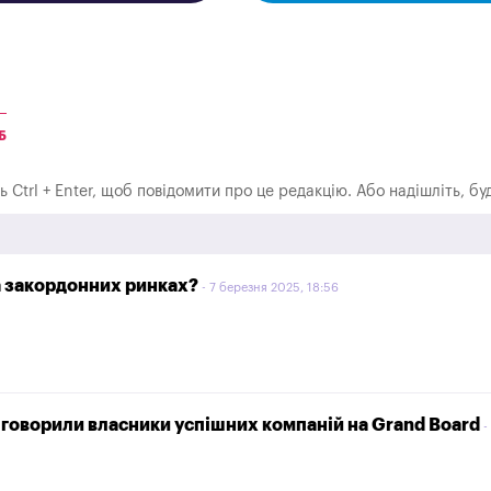
Б
ть Ctrl + Enter, щоб повідомити про це редакцію. Або надішліть, б
на закордонних ринках?
7 березня 2025, 18:56
 говорили власники успішних компаній на Grand Board