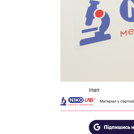
іпап
Матеріал у партнер
Підпишись 