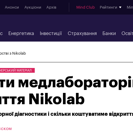
Анонси
Аукціони
Архів
Mind Club
Рейтинги
Mi
ес
Енергетика
Інвестиції
Страхування
Банки
Осві
стві з Nikolab
НЕРСЬКИЙ МАТЕРІАЛ
ити медлаборатор
иття Nikolab
рної діагностики і скільки коштуватиме відкритт
усском