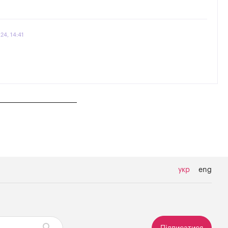
24, 14:41
укр
eng