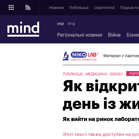
Новини
Публікації
Openmind
Подкасти
укр
eng
Регіональні новини
Війна
Бізн
Матеріал у партнер
ПАРТ
ПУБЛІКАЦІЇ
МЕДИЦИНА
БІЗНЕС
Як відкр
день із ж
Як вийти на ринок лаборато
Этот текст также доступен на р