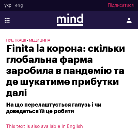
укр
eng
Підписатися
ПУБЛІКАЦІЇ
МЕДИЦИНА
Finita la корона: скільки
глобальна фарма
заробила в пандемію та
де шукатиме прибутки
далі
На що перелаштується галузь і чи
доведеться їй це робити
This text is also available in English