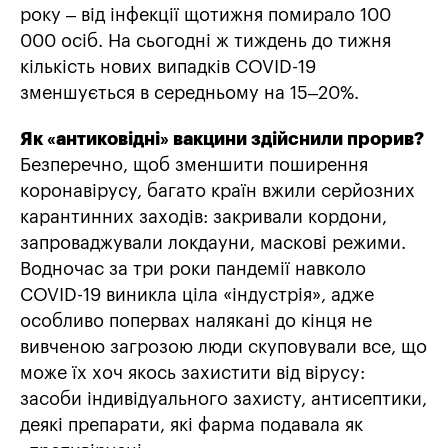
року – від інфекції щотижня помирало 100
000 осіб. На сьогодні ж тиждень до тижня
кількість нових випадків COVID-19
зменшується в середньому на 15–20%.
Як «антиковідні» вакцини здійснили прорив?
Безперечно, щоб зменшити поширення
коронавірусу, багато країн вжили серйозних
карантинних заходів: закривали кордони,
запроваджували локдауни, маскові режими.
Водночас за три роки пандемії навколо
COVID-19 виникла ціла «індустрія», адже
особливо попервах налякані до кінця не
вивченою загрозою люди скуповували все, що
може їх хоч якось захистити від вірусу:
засоби індивідуального захисту, антисептики,
деякі препарати, які фарма подавала як