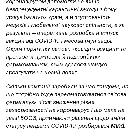
коронавірусом допомогли не лише
безпрецедентні карантинні заходи з боку
урядів багатьох країн, а й згуртованість
медиків і глобальної наукової спільноти, а як
результат – оперативна розробка й випуск
вакцин від COVID-19 і масова імунізація.
Окрім порятунку світові, «ковідні» вакцини та
препарати принесли й надприбутки
фармкомпаніям, яким вдалося швидко
зреагувати на новий попит.
Скільки компанії заробили за час пандемії, на
що потрібно буде перелаштовуватися світова
фармгалузь після зниження рівня
захворюваності на коронавірус і що мала на
увазі ВООЗ, приймаючи рішення щодо зміни
статусу пандемії COVID-19, розбирався
Mind
.