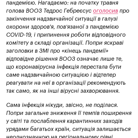
пандемією. Нагадаємо: на початку травня
голова ВООЗ Тедрос Гебреєсус
оголосив
про
закінчення надзвичайної ситуації в галузі
охорони здоров'я, пов’язаної з пандемією
COVID-19, і припинення роботи відповідного
комітету в складі організації. Попри яскраві
заголовки в ЗМІ про «кінець пандемії»
відповідне рішення ВООЗ означає лише те,
що коронавірусна інфекція перестала бути
саме надзвичайною ситуацією і відтепер
реагувати на неї в організації рекомендують
так само, як на інші вірусні захворювання.
Сама інфекція нікуди, звісно, не поділася.
Попри загальне зниження її темпів поширення
у світі та послаблення карантинних заходів
урядами багатьох країн, ситуація залишається
неоднозначною на регіональному рівні.