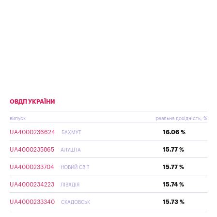
ОВДП УКРАЇНИ
випуск
реальна дохідність, %
UA4000236624
16.06 %
БАХМУТ
UA4000235865
15.77 %
АЛУШТА
UA4000233704
15.77 %
НОВИЙ СВІТ
UA4000234223
15.74 %
ЛІВАДІЯ
UA4000233340
15.73 %
СКАДОВСЬК