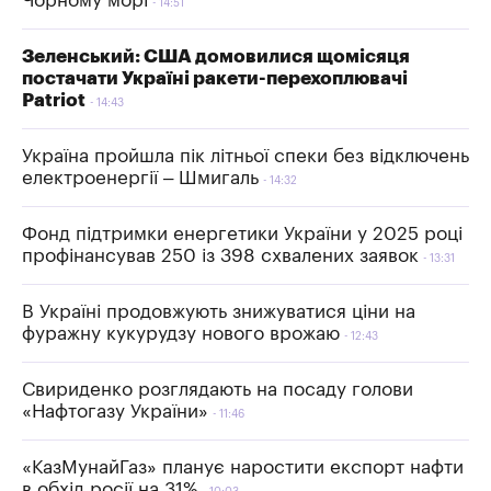
Чорному морі
14:51
Зеленський: США домовилися щомісяця
постачати Україні ракети-перехоплювачі
Patriot
14:43
Україна пройшла пік літньої спеки без відключень
електроенергії – Шмигаль
14:32
Фонд підтримки енергетики України у 2025 році
профінансував 250 із 398 схвалених заявок
13:31
В Україні продовжують знижуватися ціни на
фуражну кукурудзу нового врожаю
12:43
Свириденко розглядають на посаду голови
«Нафтогазу України»
11:46
«КазМунайГаз» планує наростити експорт нафти
в обхід росії на 31%