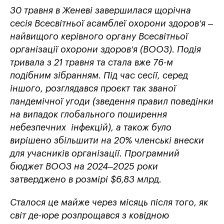
30 травня в Женеві завершилася щорічна
сесія Всесвітньої асамблеї охорони здоров’я –
найвищого керівного органу Всесвітньої
організації охорони здоров’я (ВООЗ). Подія
тривала з 21 травня та стала вже 76-м
подібним зібранням. Під час сесії, серед
іншого, розглядався проєкт так званої
пандемічної угоди (зведення правил поведінки
на випадок глобального поширення
небезпечних інфекцій), а також було
вирішено збільшити
на 20%
членські внески
для учасників організації. Програмний
бюджет ВООЗ на 2024–2025 роки
затверджено в розмірі $6,83 млрд.
Сталося це майже через місяць після того, як
світ де-юре розпрощався з ковідною