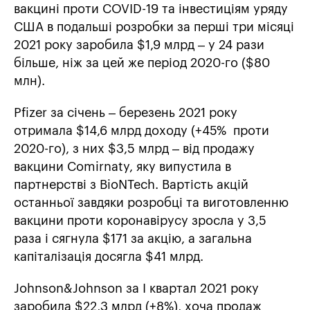
вакцині проти COVID-19 та інвестиціям уряду
США в подальші розробки за перші три місяці
2021 року заробила $1,9 млрд – у 24 рази
більше, ніж за цей же період 2020-го ($80
млн).
Pfizer за січень – березень 2021 року
отримала $14,6 млрд доходу (+45% проти
2020-го), з них $3,5 млрд – від продажу
вакцини Comirnaty, яку випустила в
партнерстві з BioNTech. Вартість акцій
останньої завдяки розробці та виготовленню
вакцини проти коронавірусу зросла у 3,5
раза і сягнула $171 за акцію, а загальна
капіталізація досягла $41 млрд.
Johnson&Johnson за І квартал 2021 року
заробила $22,3 млрд (+8%), хоча продаж