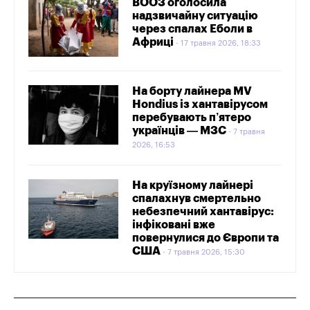
ВООЗ оголосила
надзвичайну ситуацію
через спалах Еболи в
Африці
17 травня 2026, 18:33
На борту лайнера MV
Hondius із хантавірусом
перебувають п’ятеро
українців — МЗС
7 травня
2026, 16:53
На круїзному лайнері
спалахнув смертельно
небезпечний хантавірус:
інфіковані вже
повернулися до Європи та
США
7 травня 2026, 15:30