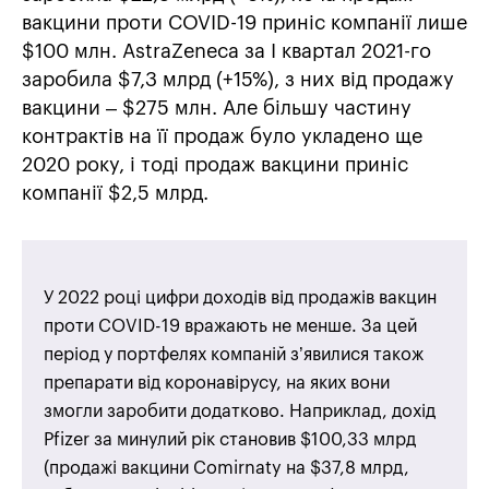
вакцини проти COVID-19 приніс компанії лише
$100 млн. AstraZeneca за І квартал 2021-го
заробила $7,3 млрд (+15%), з них від продажу
вакцини – $275 млн. Але більшу частину
контрактів на її продаж було укладено ще
2020 року, і тоді продаж вакцини приніс
компанії $2,5 млрд.
У 2022 році цифри доходів від продажів вакцин
проти COVID-19 вражають не менше. За цей
період у портфелях компаній з’явилися також
препарати від коронавірусу, на яких вони
змогли заробити додатково. Наприклад, дохід
Pfizer за минулий рік становив $100,33 млрд
(продажі вакцини Comirnaty на $37,8 млрд,