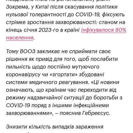
Зокрема, у Китаї після скасування політики
нульової толерантності до COVІD-19, фіксують
стрімке зростання захворюваності: станом на
кінець січня 2023-го в країні
інфікувалося 80%
населення
.
Тому ВООЗ закликає не сприймати своє
рішення як привід для того, щоб послабити
пильність щодо постійно мутуючого
коронавірусу чи «згортати» збудовані
системи медичного реагування. «Ці новини
означають, що країнам час переходити від
режиму надзвичайної ситуації до боротьби з
COVID-19 поряд з іншими інфекційними
захворюваннями», – пояснив Гебреєсус.
Знизити кількість випадків зараження