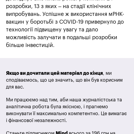
розробки, 13 з яких – на стадії клінічних
випробувань. Успішне ж використання мРНК-
вакцин у боротьбі з COVID-19 привернуло до
технології підвищену увагу та дало
можливість залучати в подальші розробки
більше інвестицій.
Якщо ви дочитали цей матеріал до кінця
, ми
сподіваємось, що це значить, що він був корисним
для вас.
Ми працюємо над тим, аби наша журналістська та
аналітична робота була якісною, і прагнемо
виконувати її максимально компетентно. Це вимагає
і фінансової незалежності.
Станьте підписником
Mind
всього за 196 грн на