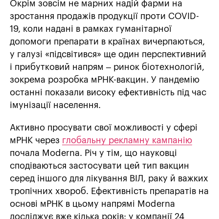
Окрім зовсім не марних надій фарми на
зростання продажів продукції проти COVID-
19, коли надані в рамках гуманітарної
допомоги препарати в країнах вичерпаються,
у галузі «підсвітився» ще один перспективний
і прибутковий напрям – ринок біотехнологій,
зокрема розробка мРНК-вакцин. У пандемію
останні показали високу ефективність під час
імунізації населення.
Активно просувати свої можливості у сфері
мРНК через
глобальну рекламну кампанію
почала Moderna. Річ у тім, що науковці
сподіваються застосувати цей тип вакцин
серед іншого для лікування ВІЛ, раку й важких
тропічних хвороб. Ефективність препаратів на
основі мРНК в цьому напрямі Moderna
досліджує вже кілька років: у компанії 24