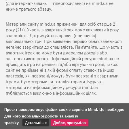
(для інтернет-видань — гіперпосилання) на
mind.ua
не
нижче третього абзацу.
Матеріали сайту mind.ua призначені для осіб старше 21
року (21+). Участь в азартних іграх може викликати ігрову
залежність. Дотримуйтесь правил (принципів)
відповідальної гри. При виявленні перших ознак залежності
негайно зверніться до спеціаліста. Пам'ятайте, що участь в
азартних іграх не може бути джерелом доходів або
альтернативою роботі. Інформаційний ресурс mind.ua не
проводить ігри на реальні та/або віртуальні гроші, також
сайт не приймає ні в якій формі оплату ставок та інших
платежів, які пов’язані/можуть бути пов’язані з азартними
іграми, букмекерами чи тоталізаторами. Будь-які
матеріали на інформаційному ресурсі mind.ua
публікуються виключно в інформаційних цілях.
Проєкт використовує файли cookie сервісів Mind. Це необхідно
для його нормальної роботи та аналізу
Редакційна політика
трафіку.
Детальніше
Добре, зрозуміло
Політика ШІ