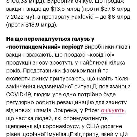
$100,33 млрд). Виробник очікує, що продаж
вакцин впаде до $13,5 млрд (проти $37,8 млрд
у 2022-му), а препарату Paxlovid – до $8 млрд
(проти $18,9 млрд).
На що перелаштується галузь у
«постпандемічний» період?
Виробники ліків і
вакцин вважають, що продажі «ковідної»
продукції знову зростуть у найближчі кілька
років. Представники фармкомпаній та
експерти ринку припускають, що навіть після
закінчення надзвичайної ситуації, пов’язаної з
COVID-19, людям усе одно потрібно буде
регулярно робити ревакцинацію для захисту
від нових штамів. Зокрема, у Pfizer
очікують
,
що частка людей, які отримуватимуть
щеплення від коронавірусу, у США досягне
рівня щорічної імунізації від грипу, який у цій