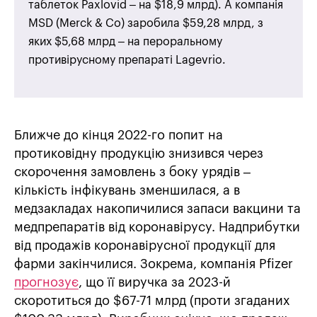
таблеток Paxlovid – на $18,9 млрд). А компанія
MSD (Merck & Co) заробила $59,28 млрд, з
яких $5,68 млрд – на пероральному
противірусному препараті Lagevrio.
Ближче до кінця 2022-го попит на
протиковідну продукцію знизився через
скорочення замовлень з боку урядів –
кількість інфікувань зменшилася, а в
медзакладах накопичилися запаси вакцини та
медпрепаратів від коронавірусу. Надприбутки
від продажів коронавірусної продукції для
фарми закінчилися. Зокрема, компанія Pfizer
прогнозує
, що її виручка за 2023-й
скоротиться до $67-71 млрд (проти згаданих