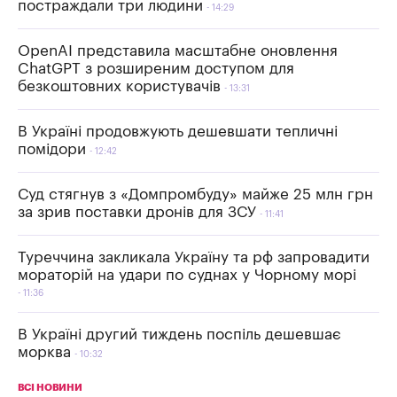
постраждали три людини
14:29
OpenAI представила масштабне оновлення
ChatGPT з розширеним доступом для
безкоштовних користувачів
13:31
В Україні продовжують дешевшати тепличні
помідори
12:42
Суд стягнув з «Домпромбуду» майже 25 млн грн
за зрив поставки дронів для ЗСУ
11:41
Туреччина закликала Україну та рф запровадити
мораторій на удари по суднах у Чорному морі
11:36
В Україні другий тиждень поспіль дешевшає
морква
10:32
ВСІ НОВИНИ