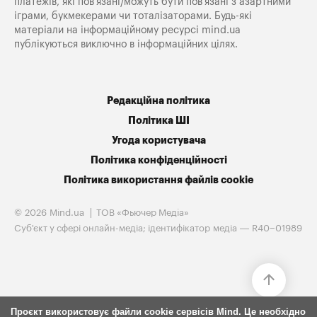
платежів, які пов’язані/можуть бути пов’язані з азартними
іграми, букмекерами чи тоталізаторами. Будь-які
матеріали на інформаційному ресурсі mind.ua
публікуються виключно в інформаційних цілях.
Редакційна політика
Політика ШІ
Угода користувача
Політика конфіденційності
Політика використання файлів cookie
© 2026 Mind.ua
ТОВ «Фьючер Медiа»
Cуб'єкт у сфері онлайн-медіа; ідентифікатор медіа — R40−01989
Проєкт використовує файли cookie сервісів Mind. Це необхідно