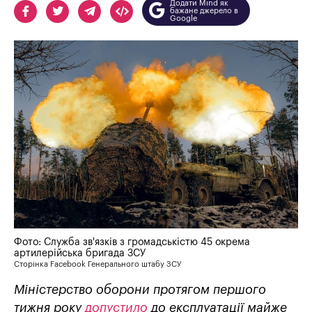
Додати Mind як
бажане джерело в
Google
Фото: Cлужба зв'язків з громадськістю 45 окрема
артилерійська бригада ЗСУ
Сторінка Facebook Генерального штабу ЗСУ
Міністерство оборони протягом першого
тижня року
допустило
до експлуатації майже