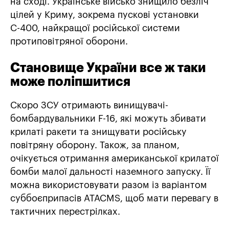
на сході. Українське військо знищило безліч
цілей у Криму, зокрема пускові установки
С-400, найкращої російської системи
протиповітряної оборони.
Становище України все ж таки
може поліпшитися
Скоро ЗСУ отримають винищувачі-
бомбардувальники F-16, які можуть збивати
крилаті ракети та знищувати російську
повітряну оборону. Також, за планом,
очікується отримання американської крилатої
бомби малої дальності наземного запуску. Її
можна використовувати разом із варіантом
суббоєприпасів ATACMS, щоб мати перевагу в
тактичних перестрілках.