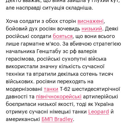
Дехто вважає, що війна зайшла у глухий кут,
але насправді ситуація складніша.
Хоча солдати з обох сторін
виснажені
,
бойовий дух росіян вочевидь
низький
. Деякі
російські солдати
бояться
, що вони всього
лише гарматне м'ясо. За вбивчою стратегією
начальника Генштабу зс рф валерія
герасімова, російські сухопутні війська
використали значну кількість сучасної
техніки та втратили декілька сотень тисяч
військових. росіяни переходять на
модернізовані
танки
Т-62 шестидесятирічної
давності та
північнокорейські
артилерійські
боєприпаси низької якості, тоді як Україна
отримує сучасні німецькі танки
Leopard
й
американські
БМП Bradley
.