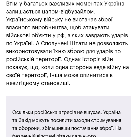
Втім у багатьох важливих моментах Україна
залишається цапом-відбувайлом.
Українському війську не вистачає зброї
власного виробництва, щоб атакувати
військові об'єкти у рф, з яких завдають ударів
по Україні. А Сполучені Штати не дозволяють
використовувати їхню зброю для ударів по
російській території. Однак історія війн
показує, що, коли одна сторона веде війну на
своїй території, інша може опинитися в
невигідному становищі.
Оскільки російська агресія не вщухає, Україна
та Захід можуть посилити заходи стримування
та оборони, збільшивши постачання зброї. На
безпечній відстані літаки дальнього