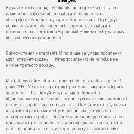
Будь-яке копiювання, публiкацiя, передрук чи наступне
поширення iнформацiї, що мiстить посилання на
«Iнтерфакс-Україна», суворо забороняється. Передрук,
копіювання або відтворення інформації, яка містить
посилання на агентство «Українські Новини», в будь-якому
вигляді суворо заборонено.
Використання матеріалів Mind лише за умови посилання
(для інтернет-видань — гіперпосилання) на
mind.ua
не
нижче третього абзацу.
Матеріали сайту mind.ua призначені для осіб старше 21
року (21+). Участь в азартних іграх може викликати ігрову
залежність. Дотримуйтесь правил (принципів)
відповідальної гри. При виявленні перших ознак залежності
негайно зверніться до спеціаліста. Пам'ятайте, що участь в
азартних іграх не може бути джерелом доходів або
альтернативою роботі. Інформаційний ресурс mind.ua не
проводить ігри на реальні та/або віртуальні гроші, також
сайт не приймає ні в якій формі оплату ставок та інших