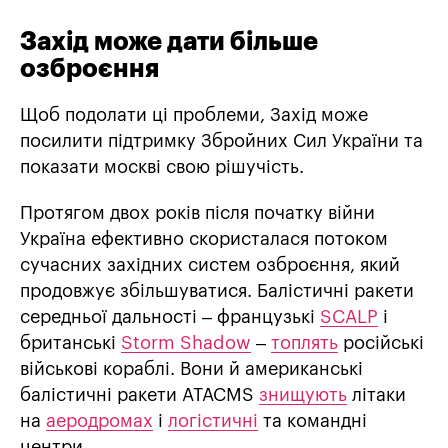
Захід може дати більше
озброєння
Щоб подолати ці проблеми, Захід може
посилити підтримку Збройних Сил України та
показати москві свою рішучість.
Протягом двох років після початку війни
Україна ефективно скористалася потоком
сучасних західних систем озброєння, який
продовжує збільшуватися. Балістичні ракети
середньої дальності – французькі
SCALP
і
британські
Storm Shadow
–
топлять
російські
військові кораблі. Вони й американські
балістичні ракети ATACMS
знищують
літаки
на
аеродромах
і
логістичні
та командні
центри.