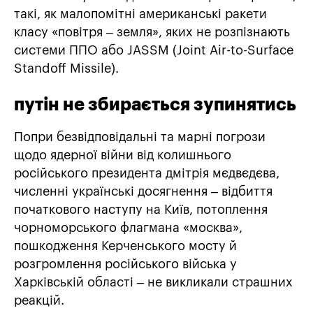
такі, як малопомітні американські ракети
класу «повітря – земля», яких не розпізнають
системи ППО або JASSM (Joint Air-to-Surface
Standoff Missile).
путін не збирається зупинятись
Попри безвідповідальні та марні погрози
щодо ядерної війни від колишнього
російського президента дмітрія мєдвєдєва,
численні українські досягнення – відбиття
початкового наступу на Київ, потоплення
чорноморського флагмана «москва»,
пошкодження Керченського мосту й
розгромлення російського війська у
Харківській області – не викликали страшних
реакцій.