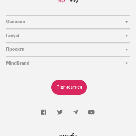
укр
eng
Основне
Галузі
Проєкти
MindBrand
Підписатися