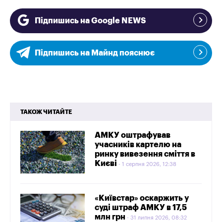
Підпишись на Google NEWS
Підпишись на Майнд пояснює
ТАКОЖ ЧИТАЙТЕ
АМКУ оштрафував
учасників картелю на
ринку вивезення сміття в
Києві
1 серпня 2026, 12:38
«Київстар» оскаржить у
суді штраф АМКУ в 17,5
млн грн
31 липня 2026, 08:32