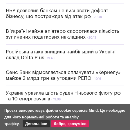
НБУ дозволив банкам не визнавати дефолт
бізнесу, що постраждав від атак рф
20:49
В Україні майже вп'ятеро скоротилася кількість
зупинених податкових накладних
20:13
Російська атака знищила найбільший в Україні
склад Delta Plus
19:40
Сенс Банк відмовляється сплачувати «Кернелу»
майже 2 млрд грн за угодами РЕПО
19:16
Україна уразила шість суден тіньового флоту рф
та 10 енерговузлів
19:08
Проєкт використовує файли cookie сервісів Mind. Це необхідно
Гривня зміцнюється: НБУ знизив курс долара та
для його нормальної роботи та аналізу
євро на 10 серпня
18:33
трафіку.
Детальніше
Добре, зрозуміло