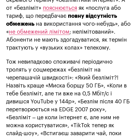
окремого терміну «безлімітний інтернет». А
от «безліміт»
пояснюється
як «послуга або
тариф, що передбачає
повну відсутність
обмежень
на використання чого-небудь», або
«
не обмежений лімітом
; нелімітований».
Абоненти не мають здогадуватися, як термін
трактують у «вузьких колах» телекому.
Тож невипадково споживачі періодично
тролять у соцмережах «безліміт на
черепашачій швидкості»: «Який безліміт?!
Назвіть краще «Миска борщу 50 ГБ», «Коли в
тебе безліміт, але ти вже на 0,5 Мбіт/с і
дивишся YouTube у 144p», «Безлім після 40 ГБ
перетворюється на EDGE 2007 року»,
«Безліміт – це коли інтернет є, але ним не
можна користуватися», «TikTok тепер як
слайд-шоу», «Встигаєш заварити чай, поки