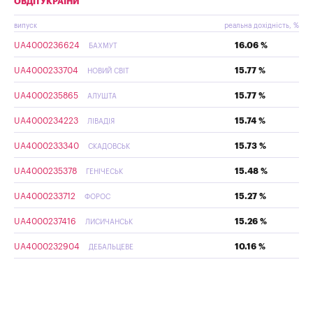
ОВДП УКРАЇНИ
випуск
реальна дохідність, %
UA4000236624
16.06 %
БАХМУТ
UA4000233704
15.77 %
НОВИЙ СВІТ
UA4000235865
15.77 %
АЛУШТА
UA4000234223
15.74 %
ЛІВАДІЯ
UA4000233340
15.73 %
СКАДОВСЬК
UA4000235378
15.48 %
ГЕНІЧЕСЬК
UA4000233712
15.27 %
ФОРОС
UA4000237416
15.26 %
ЛИСИЧАНСЬК
UA4000232904
10.16 %
ДЕБАЛЬЦЕВЕ