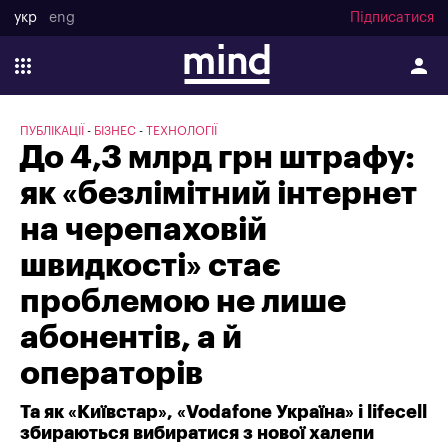
укр
eng
Підписатися
ПУБЛІКАЦІЇ
БІЗНЕС
ТЕХНОЛОГІЇ
До 4,3 млрд грн штрафу:
як «безлімітний інтернет
на черепаховій
швидкості» стає
проблемою не лише
абонентів, а й
операторів
Та як «Київстар», «Vodafone Україна» і lifecell
збираються вибиратися з нової халепи