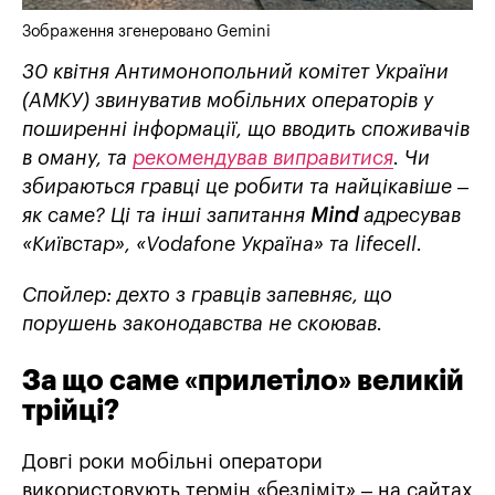
Зображення згенеровано Gemini
30 квітня Антимонопольний комітет України
(АМКУ) звинуватив мобільних операторів у
поширенні інформації, що вводить споживачів
в оману, та
рекомендував виправитися
. Чи
збираються гравці це робити та найцікавіше –
як саме? Ці та інші запитання
Mind
адресував
«Київстар», «Vodafone Україна» та lifecell.
Спойлер: дехто з гравців запевняє, що
порушень законодавства не скоював.
За що саме «прилетіло» великій
трійці?
Довгі роки мобільні оператори
використовують термін «безліміт» – на сайтах