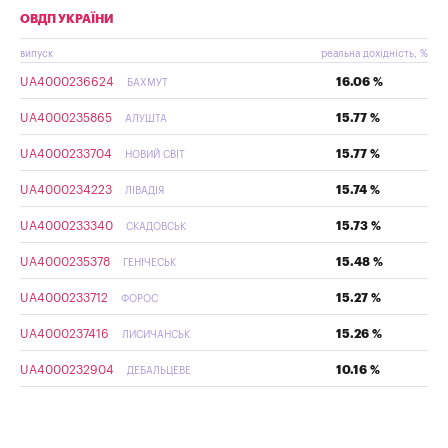
ОВДП УКРАЇНИ
випуск
реальна дохідність, %
UA4000236624
16.06 %
БАХМУТ
UA4000235865
15.77 %
АЛУШТА
UA4000233704
15.77 %
НОВИЙ СВІТ
UA4000234223
15.74 %
ЛІВАДІЯ
UA4000233340
15.73 %
СКАДОВСЬК
UA4000235378
15.48 %
ГЕНІЧЕСЬК
UA4000233712
15.27 %
ФОРОС
UA4000237416
15.26 %
ЛИСИЧАНСЬК
UA4000232904
10.16 %
ДЕБАЛЬЦЕВЕ