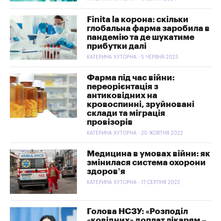
Finita la корона: скільки
глобальна фарма заробила в
пандемію та де шукатиме
прибутки далі
КАТЕРИНА ХУТОРНА - 5 ЧЕРВНЯ 2023
Фарма під час війни:
переорієнтація з
антиковідних на
кровоспинні, зруйновані
склади та міграція
провізорів
КАТЕРИНА ХУТОРНА - 20 ЖОВТНЯ 2022
Медицина в умовах війни: як
змінилася система охорони
здоров’я
КАТЕРИНА ХУТОРНА - 17 СЕРПНЯ 2022
Голова НСЗУ: «Розподіл
«ковідних» доплат лікарям –