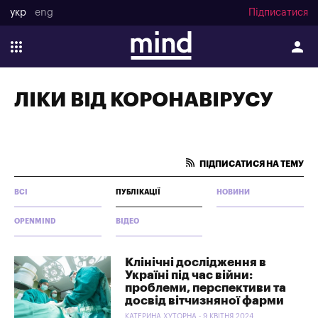
укр
eng
Підписатися
ЛІКИ ВІД КОРОНАВІРУСУ
ПІДПИСАТИСЯ НА ТЕМУ
ВСІ
ПУБЛІКАЦІЇ
НОВИНИ
OPENMIND
ВІДЕО
Клінічні дослідження в
Україні під час війни:
проблеми, перспективи та
досвід вітчизняної фарми
КАТЕРИНА ХУТОРНА - 9 КВІТНЯ 2024