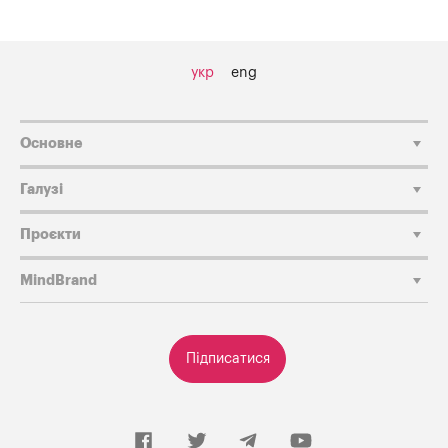
укр
eng
Основне
Галузі
Проєкти
MindBrand
Підписатися