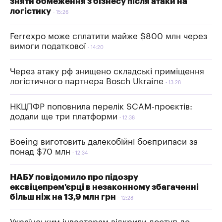
зняти обмеження з бізнесу після атаки на
логістику
15:26
Ferrexpo може сплатити майже $800 млн через
вимоги податкової
14:20
Через атаку рф знищено складські приміщення
логістичного партнера Bosch Ukraine
13:28
НКЦПФР поповнила перелік SCAM-проєктів:
додали ще три платформи
12:38
Boeing виготовить далекобійні боєприпаси за
понад $70 млн
12:34
НАБУ повідомило про підозру
ексвіцепрем'єрці в незаконному збагаченні
більш ніж на 13,9 млн грн
12:28