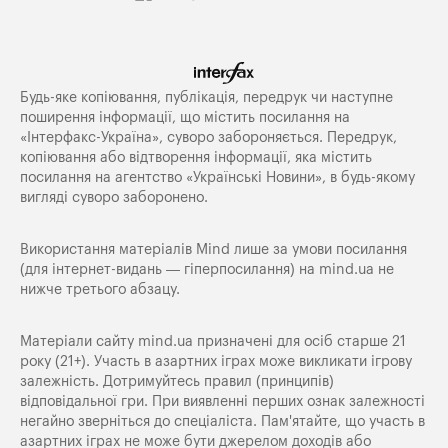
Будь-яке копiювання, публiкацiя, передрук чи наступне
поширення iнформацiї, що мiстить посилання на
«Iнтерфакс-Україна», суворо забороняється. Передрук,
копіювання або відтворення інформації, яка містить
посилання на агентство «Українські Новини», в будь-якому
вигляді суворо заборонено.
Використання матеріалів Mind лише за умови посилання
(для інтернет-видань — гіперпосилання) на
mind.ua
не
нижче третього абзацу.
Матеріали сайту mind.ua призначені для осіб старше 21
року (21+). Участь в азартних іграх може викликати ігрову
залежність. Дотримуйтесь правил (принципів)
відповідальної гри. При виявленні перших ознак залежності
негайно зверніться до спеціаліста. Пам'ятайте, що участь в
азартних іграх не може бути джерелом доходів або