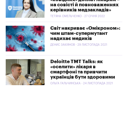
на совісті й повноваженнях
керівників медзакладів»
ТЕТЯНА ОМЕЛЬЧЕНКО - 27 СІЧНЯ 2022
Світ накриває «Омікроном»:
чим штам-супермутант
надихає медиків
ДЕНИС ЗАКІЯНОВ - 29 ЛИСТОПАДА 2021
Deloitte TMT Talks: як
«оселити» лікаря в
смартфоні та привчити
українців бути здоровими
ОЛЬГА ГАЛЬЧИНСЬКА - 24 ЛИСТОПАДА 2021