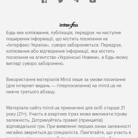
Будь-яке копiювання, публiкацiя, передрук чи наступне
поширення iнформацiї, що мiстить посилання на
«Iнтерфакс-Україна», суворо забороняється. Передрук,
копіювання або відтворення інформації, яка містить
посилання на агентство «Українські Новини», в будь-якому
вигляді суворо заборонено.
Використання матеріалів Mind лише за умови посилання
(для інтернет-видань — гіперпосилання) на
mind.ua
не
нижче третього абзацу.
Матеріали сайту mind.ua призначені для осіб старше 21
року (21+). Участь в азартних іграх може викликати ігрову
залежність. Дотримуйтесь правил (принципів)
відповідальної гри. При виявленні перших ознак залежності
негайно зверніться до спеціаліста. Пам'ятайте, що участь в