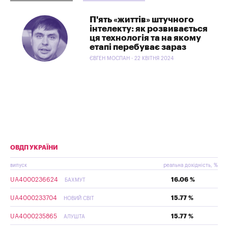
П'ять «життів» штучного
інтелекту: як розвивається
ця технологія та на якому
етапі перебуває зараз
ЄВГЕН МОСПАН - 22 КВІТНЯ 2024
ОВДП УКРАЇНИ
випуск
реальна дохідність, %
UA4000236624
16.06 %
БАХМУТ
UA4000233704
15.77 %
НОВИЙ СВІТ
UA4000235865
15.77 %
АЛУШТА