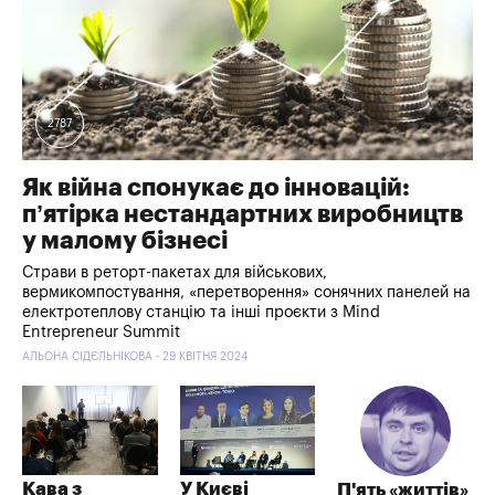
2787
Як війна спонукає до інновацій:
п’ятірка нестандартних виробництв
у малому бізнесі
Страви в реторт-пакетах для військових,
вермикомпостування, «перетворення» сонячних панелей на
електротеплову станцію та інші проєкти з Mind
Entrepreneur Summit
АЛЬОНА СІДЄЛЬНІКОВА - 29 КВІТНЯ 2024
Кава з
У Києві
П'ять «життів»