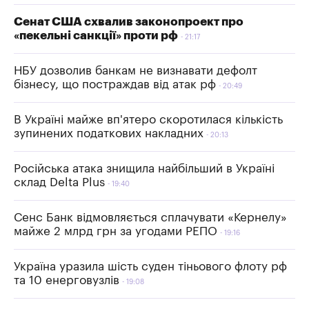
Сенат США схвалив законопроект про
«пекельні санкції» проти рф
21:17
НБУ дозволив банкам не визнавати дефолт
бізнесу, що постраждав від атак рф
20:49
В Україні майже вп'ятеро скоротилася кількість
зупинених податкових накладних
20:13
Російська атака знищила найбільший в Україні
склад Delta Plus
19:40
Сенс Банк відмовляється сплачувати «Кернелу»
майже 2 млрд грн за угодами РЕПО
19:16
Україна уразила шість суден тіньового флоту рф
та 10 енерговузлів
19:08