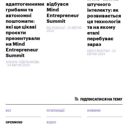
адаптогенними
відбувся
штучного
грибами та
Mind
інтелекту: як
автономні
Entrepreneur
розвивається
поштомати:
Summit
ця технологія
які ще цікаві
та на якому
ВІД РЕДАКЦІЇ - 23 КВІТНЯ
2024
проєкти
етапі
презентували
перебуває
на Mind
зараз
Entrepreneur
ЄВГЕН МОСПАН - 22
КВІТНЯ 2024
Summit
АЛЬОНА СІДЄЛЬНІКОВА
- 24 КВІТНЯ 2024
ПІДПИСАТИСЯ НА ТЕМУ
ВСІ
ПУБЛІКАЦІЇ
НОВИНИ
OPENMIND
ВІДЕО