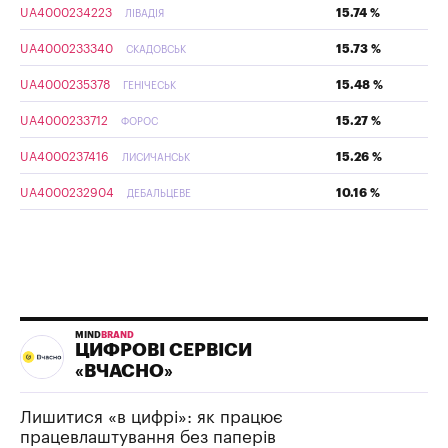
UA4000234223
15.74 %
ЛІВАДІЯ
UA4000233340
15.73 %
СКАДОВСЬК
UA4000235378
15.48 %
ГЕНІЧЕСЬК
UA4000233712
15.27 %
ФОРОС
UA4000237416
15.26 %
ЛИСИЧАНСЬК
UA4000232904
10.16 %
ДЕБАЛЬЦЕВЕ
MIND
BRAND
ЦИФРОВІ СЕРВІСИ
«ВЧАСНО»
Лишитися «в цифрі»: як працює
працевлаштування без паперів