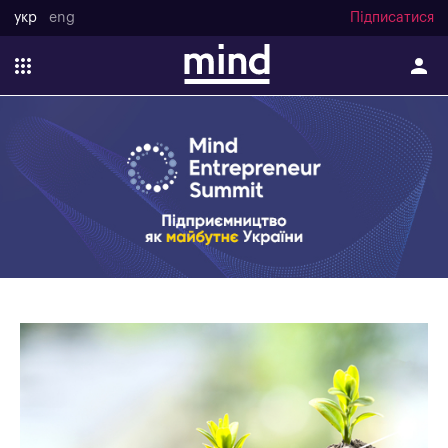
укр
eng
Підписатися