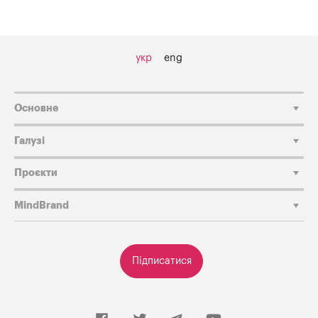
укр
eng
Основне
Галузі
Проєкти
MindBrand
Підписатися