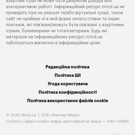
азартних іграх не може бути джерелом доходів або
альтернативою роботі. Інформаційний ресурс mind.ua не
проводить ігри на реальні та/або віртуальні гроші, також
сайт не приймає ні в якій формі оплату ставок та інших
платежів, які пов’язані/можуть бути пов’язані з азартними
іграми, букмекерами чи тоталізаторами. Будь-які
матеріали на інформаційному ресурсі mind.ua
публікуються виключно в інформаційних цілях.
Редакційна політика
Політика ШІ
Угода користувача
Політика конфіденційності
Політика використання файлів cookie
© 2026 Mind.ua
ТОВ «Фьючер Медiа»
Cуб'єкт у сфері онлайн-медіа; ідентифікатор медіа — R40−01989