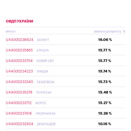
ОВДП УКРАЇНИ
випуск
реальна дохідність, %
UA4000236624
16.06 %
БАХМУТ
UA4000235865
15.77 %
АЛУШТА
UA4000233704
15.77 %
НОВИЙ СВІТ
UA4000234223
15.74 %
ЛІВАДІЯ
UA4000233340
15.73 %
СКАДОВСЬК
UA4000235378
15.48 %
ГЕНІЧЕСЬК
UA4000233712
15.27 %
ФОРОС
UA4000237416
15.26 %
ЛИСИЧАНСЬК
UA4000232904
10.16 %
ДЕБАЛЬЦЕВЕ