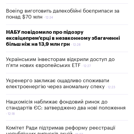
Boeing виготовить далекобійні боєприпаси за
понад $70 млн
12:34
НАБУ повідомило про підозру
ексвіцепрем'єрці в незаконному збагаченні
більш ніж на 13,9 млн грн
12:28
Українським інвесторам відкрили доступ до
п'яти нових європейських ETF
12:27
Укренерго закликає ощадливо споживати
електроенергію через аномальну спеку
12:23
Нацкомісія наближає фондовий ринок до
стандартів ЄС: затверджено два нові положення
12:18
Комітет Ради підтримав реформу реєстрації
непублічних випусків акцій