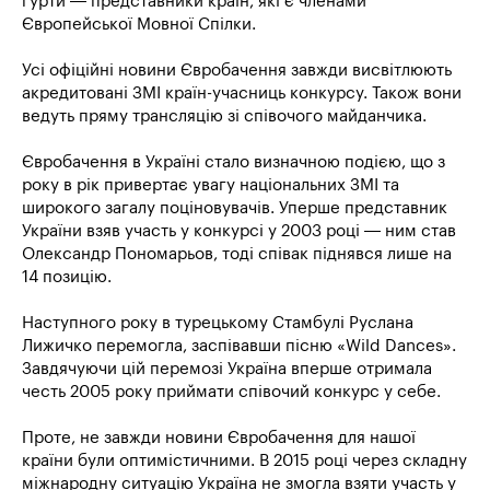
гурти — представники країн, які є членами
Європейської Мовної Спілки.
Усі офіційні новини Євробачення завжди висвітлюють
акредитовані ЗМІ країн-учасниць конкурсу. Також вони
ведуть пряму трансляцію зі співочого майданчика.
Євробачення в Україні стало визначною подією, що з
року в рік привертає увагу національних ЗМІ та
широкого загалу поціновувачів. Уперше представник
України взяв участь у конкурсі у 2003 році — ним став
Олександр Пономарьов, тоді співак піднявся лише на
14 позицію.
Наступного року в турецькому Стамбулі Руслана
Лижичко перемогла, заспівавши пісню «Wild Dances».
Завдячуючи цій перемозі Україна вперше отримала
честь 2005 року приймати співочий конкурс у себе.
Проте, не завжди новини Євробачення для нашої
країни були оптимістичними. В 2015 році через складну
міжнародну ситуацію Україна не змогла взяти участь у