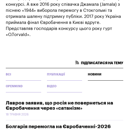
конкурсі. А вже 2016 року співачка Джамала (Jamala) з
піснею «1944» виборола перемогу в Стокгольмі та
отримала шалену підтримку публіки. 2017 року Україна
приймала фінал Євробачення в Києві вдруге.
Представляв господарів конкурсу цього року гурт
«O.Torvald».
ПІДПИСАТИСЯ НА ТЕМУ
ВСІ
ПУБЛІКАЦІЇ
НОВИНИ
OPENMIND
ВІДЕО
Лавров заявив, що росія не повернеться на
Євробачення через «сатанізм»
18 ТРАВНЯ 2026
Болгарія перемогла на Євробаченні-2026