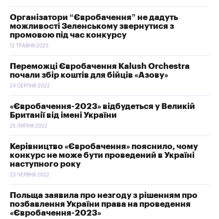
Організатори “Євробачення” не дадуть
можливості Зеленському звернутися з
промовою під час конкурсу
12 ТРАВНЯ 2023
Переможці Євробачення Kalush Orchestra
почали збір коштів для бійців «Азову»
24 СЕРПНЯ 2022
«Євробачення-2023» відбудеться у Великій
Британії від імені України
25 ЛИПНЯ 2022
Керівництво «Євробачення» пояснило, чому
конкурс не може бути проведений в Україні
наступного року
23 ЧЕРВНЯ 2022
Польща заявила про незгоду з рішенням про
позбавлення України права на проведення
«Євробачення-2023»