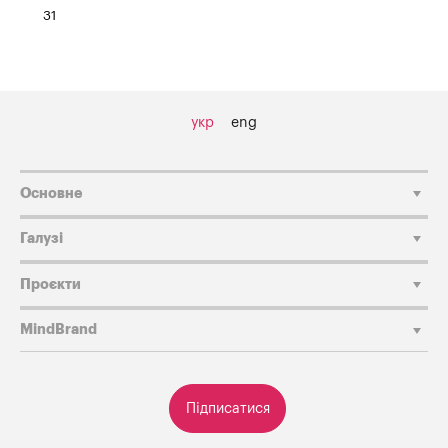
31
укр
eng
Основне
Галузі
Проєкти
MindBrand
Підписатися