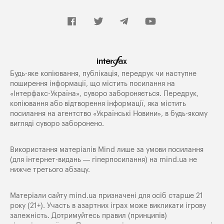
Будь-яке копiювання, публiкацiя, передрук чи наступне
поширення iнформацiї, що мiстить посилання на
«Iнтерфакс-Україна», суворо забороняється. Передрук,
копіювання або відтворення інформації, яка містить
посилання на агентство «Українські Новини», в будь-якому
вигляді суворо заборонено.
Використання матеріалів Mind лише за умови посилання
(для інтернет-видань — гіперпосилання) на
mind.ua
не
нижче третього абзацу.
Матеріали сайту mind.ua призначені для осіб старше 21
року (21+). Участь в азартних іграх може викликати ігрову
залежність. Дотримуйтесь правил (принципів)