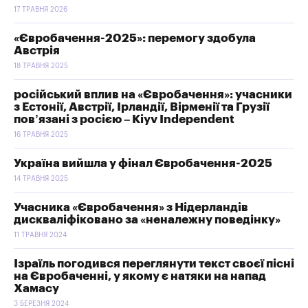
17 ТРАВНЯ 2026
«Євробачення-2025»: перемогу здобула
Австрія
18 ТРАВНЯ 2025
російський вплив на «Євробачення»: учасники
з Естонії, Австрії, Ірландії, Вірменії та Грузії
пов’язані з росією – Kiyv Independent
16 ТРАВНЯ 2025
Україна вийшла у фінал Євробачення-2025
14 ТРАВНЯ 2025
Учасника «Євробачення» з Нідерландів
дискваліфіковано за «неналежну поведінку»
11 ТРАВНЯ 2024
Ізраїль погодився переглянути текст своєї пісні
на Євробаченні, у якому є натяки на напад
Хамасу
3 БЕРЕЗНЯ 2024