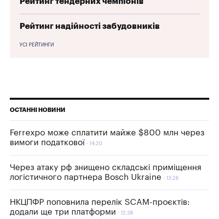
Рейтинг тендерних чемпіонів
Рейтинг надійності забудовників
УСІ РЕЙТИНГИ
ОСТАННІ НОВИНИ
Ferrexpo може сплатити майже $800 млн через
вимоги податкової
14:20
Через атаку рф знищено складські приміщення
логістичного партнера Bosch Ukraine
13:28
НКЦПФР поповнила перелік SCAM-проєктів:
додали ще три платформи
12:38