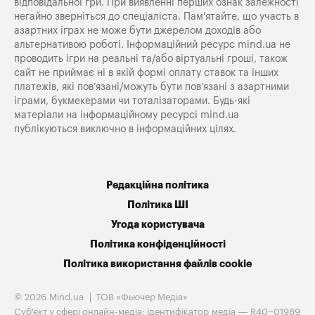
відповідальної гри. При виявленні перших ознак залежності
негайно зверніться до спеціаліста. Пам'ятайте, що участь в
азартних іграх не може бути джерелом доходів або
альтернативою роботі. Інформаційний ресурс mind.ua не
проводить ігри на реальні та/або віртуальні гроші, також
сайт не приймає ні в якій формі оплату ставок та інших
платежів, які пов’язані/можуть бути пов’язані з азартними
іграми, букмекерами чи тоталізаторами. Будь-які
матеріали на інформаційному ресурсі mind.ua
публікуються виключно в інформаційних цілях.
Редакційна політика
Політика ШІ
Угода користувача
Політика конфіденційності
Політика використання файлів cookie
© 2026 Mind.ua
ТОВ «Фьючер Медiа»
Cуб'єкт у сфері онлайн-медіа; ідентифікатор медіа — R40−01989