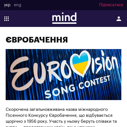
укр
eng
Підписатися
ЄВРОБАЧЕННЯ
Cкорочена загальновживана назва міжнародного
Пісенного Конкурсу Євробачення, що відбувається
щорічно з 1956 року. Участь у ньому беруть співаки та