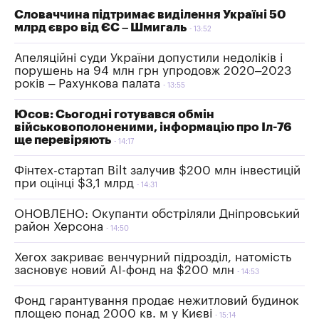
Словаччина підтримає виділення Україні 50
млрд євро від ЄС – Шмигаль
13:52
Апеляційні суди України допустили недоліків і
порушень на 94 млн грн упродовж 2020–2023
років – Рахункова палата
13:55
Юсов: Сьогодні готувався обмін
військовополоненими, інформацію про Іл-76
ще перевіряють
14:17
Фінтех-стартап Bilt залучив $200 млн інвестицій
при оцінці $3,1 млрд
14:31
ОНОВЛЕНО: Окупанти обстріляли Дніпровський
район Херсона
14:50
Xerox закриває венчурний підрозділ, натомість
засновує новий AI-фонд на $200 млн
14:53
Фонд гарантування продає нежитловий будинок
площею понад 2000 кв. м у Києві
15:14