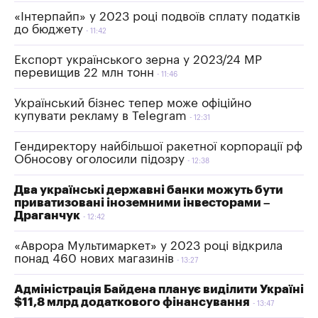
«Інтерпайп» у 2023 році подвоїв сплату податків
до бюджету
11:42
Експорт українського зерна у 2023/24 МР
перевищив 22 млн тонн
11:46
Український бізнес тепер може офіційно
купувати рекламу в Telegram
12:31
Гендиректору найбільшої ракетної корпорації рф
Обносову оголосили підозру
12:38
Два українські державні банки можуть бути
приватизовані іноземними інвесторами –
Драганчук
12:42
«Аврора Мультимаркет» у 2023 році відкрила
понад 460 нових магазинів
13:27
Адміністрація Байдена планує виділити Україні
$11,8 млрд додаткового фінансування
13:47