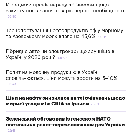
Корецький провів нараду з бізнесом щодо
захисту постачання товарів першої необхідності
09:50
Транспортування нафтопродуктів рф у Чорному
та Азовському морях впало на 45,6%
09:44
Гібридне авто чи електрокар: що зручніше в
Україні у 2026 році?
09:30
Попит на молочну продукцію в Україні
сповільнюється, ціни можуть зрости на 5–10%
08:43
Ціни на нафту знизилися на тлі очікувань щодо
мирної угоди між США та Іраном
08:37
Зеленський обговорив із генсеком НАТО
постачання ракет-перехоплювачів для України
22:45