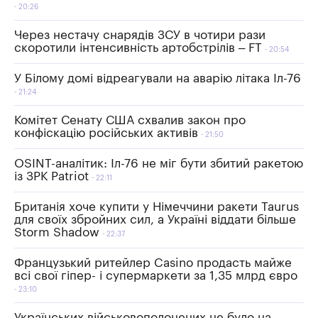
20:26
Через нестачу снарядів ЗСУ в чотири рази
скоротили інтенсивність артобстрілів – FT
20:54
У Білому домі відреагували на аварію літака Іл-76
21:24
Комітет Сенату США схвалив закон про
конфіскацію російських активів
21:50
OSINT-аналітик: Іл-76 не міг бути збитий ракетою
із ЗРК Patriot
22:11
Британія хоче купити у Німеччини ракети Taurus
для своїх збройних сил, а Україні віддати більше
Storm Shadow
22:37
Французький ритейлер Casino продасть майже
всі свої гіпер- і супермаркети за 1,35 млрд євро
23:10
Українських військовополонених не було на