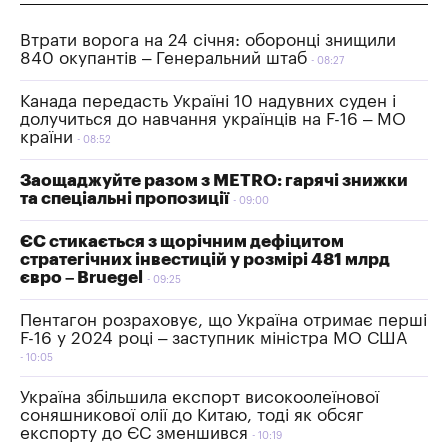
Втрати ворога на 24 січня: оборонці знищили
840 окупантів – Генеральний штаб
08:27
Канада передасть Україні 10 надувних суден і
долучиться до навчання українців на F-16 – МО
країни
08:52
Заощаджуйте разом з METRO: гарячі знижки
та спеціальні пропозиції
09:00
ЄС стикається з щорічним дефіцитом
стратегічних інвестицій у розмірі 481 млрд
євро – Bruegel
09:25
Пентагон розраховує, що Україна отримає перші
F-16 у 2024 році – заступник міністра МО США
10:05
Україна збільшила експорт високоолеїнової
соняшникової олії до Китаю, тоді як обсяг
експорту до ЄС зменшився
10:19