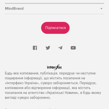
MindBrand
Підписатися
Будь-яке копiювання, публiкацiя, передрук чи наступне
поширення iнформацiї, що мiстить посилання на
«Iнтерфакс-Україна», суворо забороняється. Передрук,
копіювання або відтворення інформації, яка містить
посилання на агентство «Українські Новини», в будь-якому
вигляді суворо заборонено.