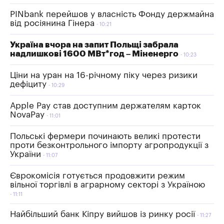
PINbank перейшов у власність Фонду держмайна
від росіянина Гінера
10:21
Україна вчора на запит Польщі забрала
надлишкові 1600 МВт*год – Міненерго
10:23
Ціни на уран на 16-річному піку через ризики
дефіциту
10:29
Аpple Pay став доступним держателям карток
NovaPay
11:01
Польські фермери починають великі протести
проти безконтрольного імпорту агропродукції з
України
11:07
Єврокомісія готується продовжити режим
вільної торгівлі в аграрному секторі з Україною
11:11
Найбільший банк Кіпру вийшов із ринку росії
11:27