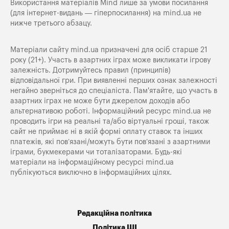
Використання матеріалів Mind лише за умови посилання
(для інтернет-видань — гіперпосилання) на
mind.ua
не
нижче третього абзацу.
Матеріали сайту mind.ua призначені для осіб старше 21
року (21+). Участь в азартних іграх може викликати ігрову
залежність. Дотримуйтесь правил (принципів)
відповідальної гри. При виявленні перших ознак залежності
негайно зверніться до спеціаліста. Пам'ятайте, що участь в
азартних іграх не може бути джерелом доходів або
альтернативою роботі. Інформаційний ресурс mind.ua не
проводить ігри на реальні та/або віртуальні гроші, також
сайт не приймає ні в якій формі оплату ставок та інших
платежів, які пов’язані/можуть бути пов’язані з азартними
іграми, букмекерами чи тоталізаторами. Будь-які
матеріали на інформаційному ресурсі mind.ua
публікуються виключно в інформаційних цілях.
Редакційна політика
Політика ШІ