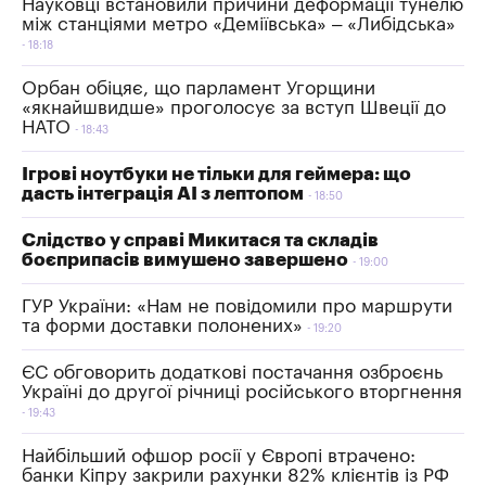
Науковці встановили причини деформації тунелю
між станціями метро «Деміївська» – «Либідська»
18:18
Орбан обіцяє, що парламент Угорщини
«якнайшвидше» проголосує за вступ Швеції до
НАТО
18:43
Ігрові ноутбуки не тільки для геймера: що
дасть інтеграція AI з лептопом
18:50
Слідство у справі Микитася та складів
боєприпасів вимушено завершено
19:00
ГУР України: «Нам не повідомили про маршрути
та форми доставки полонених»
19:20
ЄС обговорить додаткові постачання озброєнь
Україні до другої річниці російського вторгнення
19:43
Найбільший офшор росії у Європі втрачено:
банки Кіпру закрили рахунки 82% клієнтів із РФ