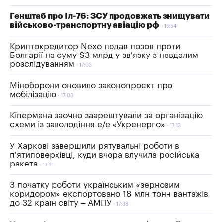
Генштаб про Іл-76: ЗСУ продовжать знищувати
військово-транспортну авіацію рф
16:54
Криптокредитор Nexo подав позов проти
Болгарії на суму $3 млрд у зв'язку з невдалим
розслідуванням
17:03
Міноборони оновило законопроєкт про
мобілізацію
17:08
Кіпермана заочно заарештували за організацію
схеми із заволодіння е/е «Укренерго»
17:13
У Харкові завершили рятувальні роботи в
п'ятиповерхівці, куди вчора влучила російська
ракета
17:21
З початку роботи українським «зерновим
коридором» експортовано 18 млн тонн вантажів
до 32 країн світу – АМПУ
17:38