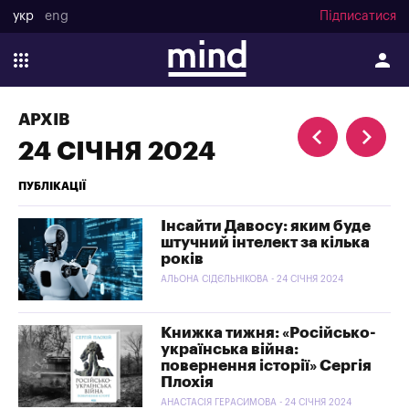
укр
eng
Підписатися
АРХІВ
24 СІЧНЯ 2024
ПУБЛІКАЦІЇ
Інсайти Давосу: яким буде
штучний інтелект за кілька
років
АЛЬОНА СІДЄЛЬНІКОВА - 24 СІЧНЯ 2024
Книжка тижня: «Російсько-
українська війна:
повернення історії» Сергія
Плохія
АНАСТАСІЯ ГЕРАСИМОВА - 24 СІЧНЯ 2024