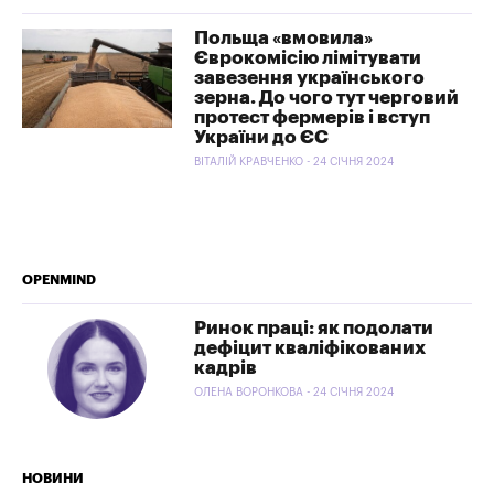
Польща «вмовила»
Єврокомісію лімітувати
завезення українського
зерна. До чого тут черговий
протест фермерів і вступ
України до ЄС
ВІТАЛІЙ КРАВЧЕНКО - 24 СІЧНЯ 2024
OPENMIND
Ринок праці: як подолати
дефіцит кваліфікованих
кадрів
ОЛЕНА ВОРОНКОВА - 24 СІЧНЯ 2024
НОВИНИ