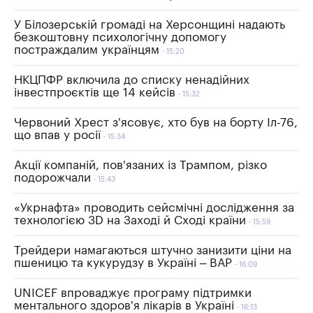
У Білозерській громаді на Херсонщині надають
безкоштовну психологічну допомогу
постраждалим українцям
15:20
НКЦПФР включила до списку ненадійних
інвестпроєктів ще 14 кейсів
15:32
Червоний Хрест з'ясовує, хто був на борту Іл-76,
що впав у росії
15:34
Акції компаній, пов'язаних із Трампом, різко
подорожчали
15:43
«Укрнафта» проводить сейсмічні дослідження за
технологією 3D на Заході й Сході країни
15:59
Трейдери намагаються штучно занизити ціни на
пшеницю та кукурудзу в Україні – ВАР
16:09
UNICEF впроваджує програму підтримки
ментального здоров'я лікарів в Україні
16:13