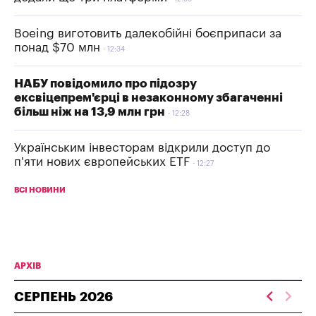
Boeing виготовить далекобійні боєприпаси за
понад $70 млн
12:34
НАБУ повідомило про підозру
ексвіцепрем'єрці в незаконному збагаченні
більш ніж на 13,9 млн грн
12:28
Українським інвесторам відкрили доступ до
п'яти нових європейських ETF
12:27
ВСІ НОВИНИ
АРХІВ
СЕРПЕНЬ
2026