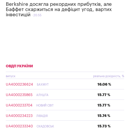
Berkshire досягла рекордних прибутків, але
Баффет скаржиться на дефіцит угод, вартих
інвестицій
20:55
ОВДП УКРАЇНИ
випуск
реальна дохідність, %
UA4000236624
16.06 %
БАХМУТ
UA4000235865
15.77 %
АЛУШТА
UA4000233704
15.77 %
НОВИЙ СВІТ
UA4000234223
15.74 %
ЛІВАДІЯ
UA4000233340
15.73 %
СКАДОВСЬК