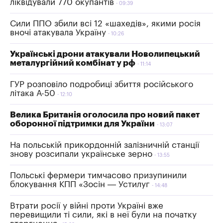
ліквідували 770 окупантів
09:39
Сили ППО збили всі 12 «шахедів», якими росія
вночі атакувала Україну
10:26
Українські дрони атакували Новолипецький
металургійний комбінат у рф
11:14
ГУР розповіло подробиці збиття російського
літака А-50
12:10
Велика Британія оголосила про новий пакет
оборонної підтримки для України
13:07
На польській прикордонній залізничній станції
знову розсипали українське зерно
13:55
Польські фермери тимчасово призупинили
блокування КПП «Зосін — Устилуг
14:48
Втрати росії у війні проти Україні вже
перевищили ті сили, які в неї були на початку