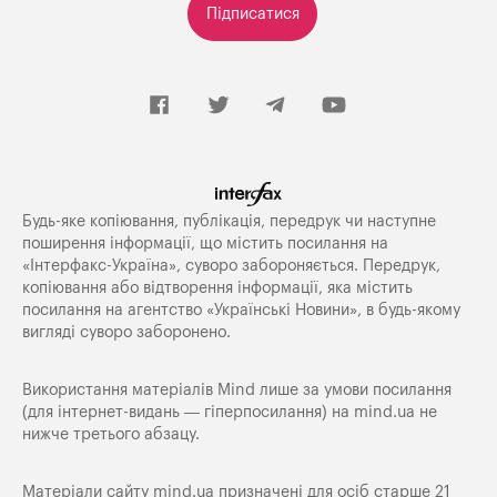
Підписатися
Будь-яке копiювання, публiкацiя, передрук чи наступне
поширення iнформацiї, що мiстить посилання на
«Iнтерфакс-Україна», суворо забороняється. Передрук,
копіювання або відтворення інформації, яка містить
посилання на агентство «Українські Новини», в будь-якому
вигляді суворо заборонено.
Використання матеріалів Mind лише за умови посилання
(для інтернет-видань — гіперпосилання) на
mind.ua
не
нижче третього абзацу.
Матеріали сайту mind.ua призначені для осіб старше 21