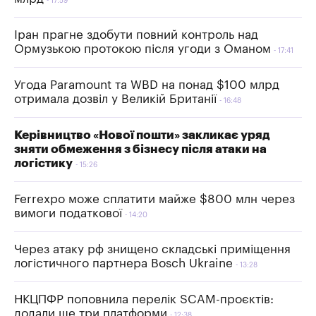
17:59
Іран прагне здобути повний контроль над
Ормузькою протокою після угоди з Оманом
17:41
Угода Paramount та WBD на понад $100 млрд
отримала дозвіл у Великій Британії
16:48
Керівництво «Нової пошти» закликає уряд
зняти обмеження з бізнесу після атаки на
логістику
15:26
Ferrexpo може сплатити майже $800 млн через
вимоги податкової
14:20
Через атаку рф знищено складські приміщення
логістичного партнера Bosch Ukraine
13:28
НКЦПФР поповнила перелік SCAM-проєктів:
додали ще три платформи
12:38