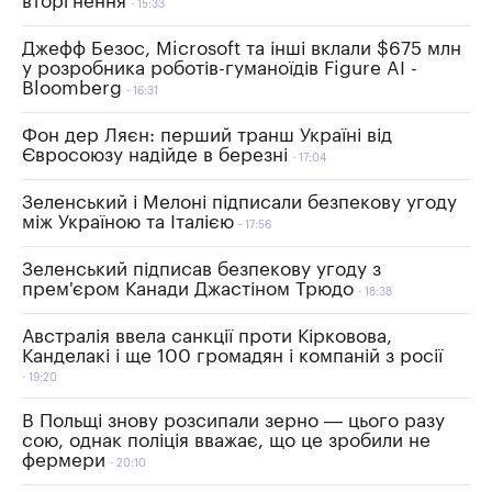
вторгнення
15:33
Джефф Безос, Microsoft та інші вклали $675 млн
у розробника роботів-гуманоїдів Figure AI -
Bloomberg
16:31
Фон дер Ляєн: перший транш Україні від
Євросоюзу надійде в березні
17:04
Зеленський і Мелоні підписали безпекову угоду
між Україною та Італією
17:56
Зеленський підписав безпекову угоду з
прем'єром Канади Джастіном Трюдо
18:38
Австралія ввела санкції проти Кірковова,
Канделакі і ще 100 громадян і компаній з росії
19:20
В Польщі знову розсипали зерно — цього разу
сою, однак поліція вважає, що це зробили не
фермери
20:10