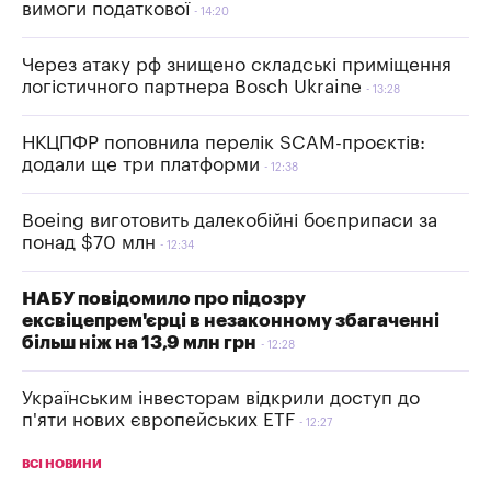
вимоги податкової
14:20
Через атаку рф знищено складські приміщення
логістичного партнера Bosch Ukraine
13:28
НКЦПФР поповнила перелік SCAM-проєктів:
додали ще три платформи
12:38
Boeing виготовить далекобійні боєприпаси за
понад $70 млн
12:34
НАБУ повідомило про підозру
ексвіцепрем'єрці в незаконному збагаченні
більш ніж на 13,9 млн грн
12:28
Українським інвесторам відкрили доступ до
п'яти нових європейських ETF
12:27
ВСІ НОВИНИ