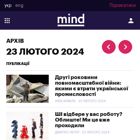
укр
eng
Підписатися
АРХІВ
23 ЛЮТОГО 2024
ПУБЛІКАЦІЇ
Другі роковини
повномасштабної війни:
якими є втрати української
промисловості
ІННА КОВАЛЬ - 23 ЛЮТОГО 2024
ШІ відбере у вас роботу?
Облиште! Ми це вже
проходили
ДМИТРО ЧЕПУР - 23 ЛЮТОГО 2024