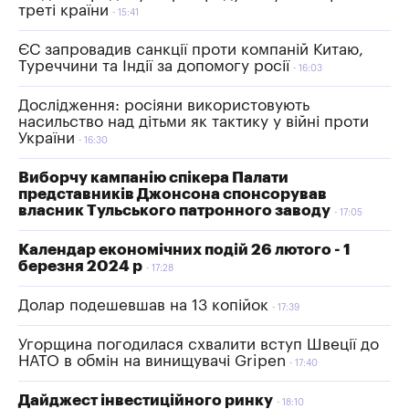
треті країни
15:41
ЄС запровадив санкції проти компаній Китаю,
Туреччини та Індії за допомогу росії
16:03
Дослідження: росіяни використовують
насильство над дітьми як тактику у війні проти
України
16:30
Виборчу кампанію спікера Палати
представників Джонсона спонсорував
власник Тульського патронного заводу
17:05
Календар економічних подій 26 лютого - 1
березня 2024 р
17:28
Долар подешевшав на 13 копійок
17:39
Угорщина погодилася схвалити вступ Швеції до
НАТО в обмін на винищувачі Gripen
17:40
Дайджест інвестиційного ринку
18:10