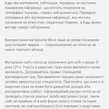
Будь-яке копiювання, публiкацiя, передрук чи наступне
поширення iнформацiї, що мiстить посилання на
«Iнтерфакс-Україна», суворо забороняється. Передрук,
копіювання або відтворення інформації, яка містить
посилання на агентство «Українські Новини», в будь-якому
вигляді суворо заборонено.
Використання матеріалів Mind лише за умови посилання
(для інтернет-видань — гіперпосилання) на
mind.ua
не
нижче третього абзацу.
Матеріали сайту mind.ua призначені для осіб старше 21
року (21+). Участь в азартних іграх може викликати ігрову
залежність. Дотримуйтесь правил (принципів)
відповідальної гри. При виявленні перших ознак залежності
негайно зверніться до спеціаліста. Пам'ятайте, що участь в
азартних іграх не може бути джерелом доходів або
альтернативою роботі. Інформаційний ресурс mind.ua не
проводить ігри на реальні та/або віртуальні гроші, також
сайт не приймає ні в якій формі оплату ставок та інших
платежів, які пов’язані/можуть бути пов’язані з азартними