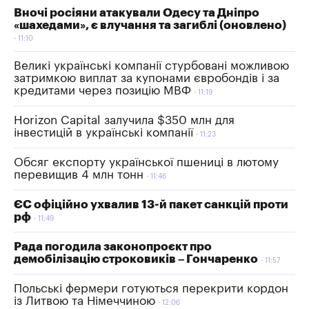
Вночі росіяни атакували Одесу та Дніпро
«шахедами», є влучання та загиблі (оновлено)
11:10
Великі українські компанії стурбовані можливою
затримкою виплат за купонами євробондів і за
кредитами через позицію МВФ
11:19
Horizon Capital залучила $350 млн для
інвестицій в українські компанії
11:23
Обсяг експорту української пшениці в лютому
перевищив 4 млн тонн
11:46
ЄС офіційно ухвалив 13-й пакет санкцій проти
рф
11:49
Рада погодила законопроєкт про
демобілізацію строковиків – Гончаренко
11:57
Польські фермери готуються перекрити кордон
із Литвою та Німеччиною
12:06