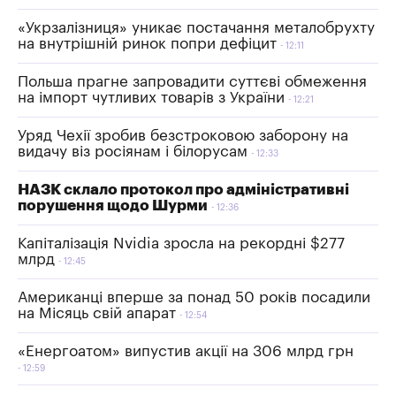
«Укрзалізниця» уникає постачання металобрухту
на внутрішній ринок попри дефіцит
12:11
Польша прагне запровадити суттєві обмеження
на імпорт чутливих товарів з України
12:21
Уряд Чехії зробив безстроковою заборону на
видачу віз росіянам і білорусам
12:33
НАЗК склало протокол про адміністративні
порушення щодо Шурми
12:36
Капіталізація Nvidia зросла на рекордні $277
млрд
12:45
Американці вперше за понад 50 років посадили
на Місяць свій апарат
12:54
«Енергоатом» випустив акції на 306 млрд грн
12:59