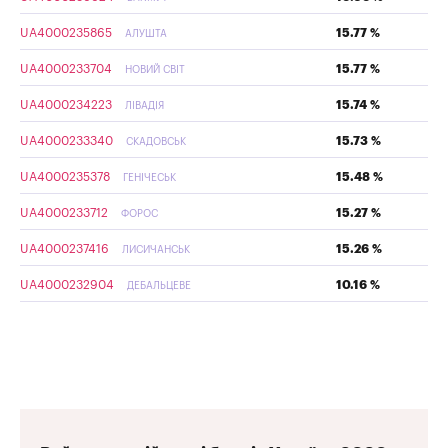
UA4000235865
15.77 %
АЛУШТА
UA4000233704
15.77 %
НОВИЙ СВІТ
UA4000234223
15.74 %
ЛІВАДІЯ
UA4000233340
15.73 %
СКАДОВСЬК
UA4000235378
15.48 %
ГЕНІЧЕСЬК
UA4000233712
15.27 %
ФОРОС
UA4000237416
15.26 %
ЛИСИЧАНСЬК
UA4000232904
10.16 %
ДЕБАЛЬЦЕВЕ