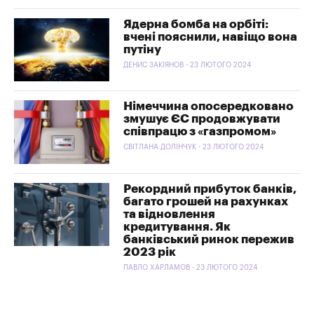
Ядерна бомба на орбіті:
вчені пояснили, навіщо вона
путіну
ДЕНИС ЗАКІЯНОВ - 23 ЛЮТОГО 2024
Німеччина опосередковано
змушує ЄС продовжувати
співпрацю з «газпромом»
СВІТЛАНА ДОЛІНЧУК - 23 ЛЮТОГО 2024
Рекордний прибуток банків,
багато грошей на рахунках
та відновлення
кредитування. Як
банківський ринок пережив
2023 рік
ПАВЛО ХАРЛАМОВ - 23 ЛЮТОГО 2024