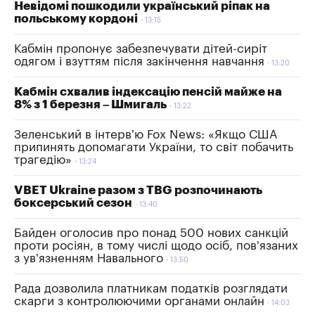
Невідомі пошкодили український ріпак на
польському кордоні
13:15
Кабмін пропонує забезпечувати дітей-сиріт
одягом і взуттям після закінчення навчання
13:20
Кабмін схвалив індексацію пенсій майже на
8% з 1 березня – Шмигаль
13:22
Зеленський в інтерв’ю Fox News: «Якщо США
припинять допомагати України, то світ побачить
трагедію»
13:24
VBET Ukraine разом з TBG розпочинають
боксерський сезон
13:40
Байден оголосив про понад 500 нових санкцій
проти росіян, в тому числі щодо осіб, пов'язаних
з ув'язненням Навального
13:50
Рада дозволила платникам податків розглядати
скарги з контролюючими органами онлайн
14:03