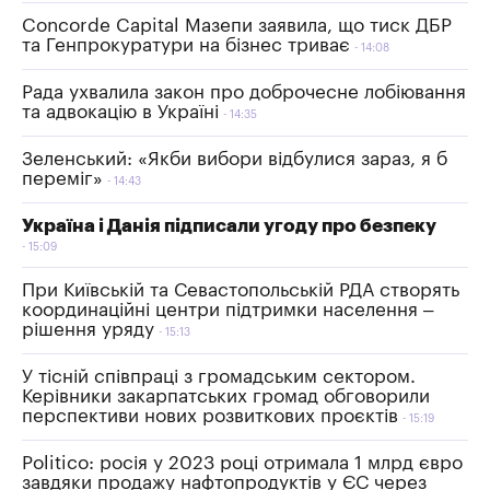
Concorde Capital Мазепи заявила, що тиск ДБР
та Генпрокуратури на бізнес триває
14:08
Рада ухвалила закон про доброчесне лобіювання
та адвокацію в Україні
14:35
Зеленський: «Якби вибори відбулися зараз, я б
переміг»
14:43
Україна і Данія підписали угоду про безпеку
15:09
При Київській та Севастопольській РДА створять
координаційні центри підтримки населення –
рішення уряду
15:13
У тісній співпраці з громадським сектором.
Керівники закарпатських громад обговорили
перспективи нових розвиткових проєктів
15:19
Politico: росія у 2023 році отримала 1 млрд євро
завдяки продажу нафтопродуктів у ЄС через