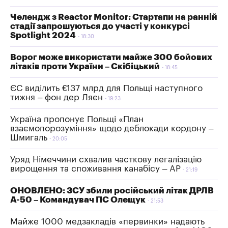
Челендж з Reactor Monitor: Стартапи на ранній
стадії запрошуються до участі у конкурсі
Spotlight 2024
18:30
Ворог може використати майже 300 бойових
літаків проти України – Скібіцький
18:45
ЄС виділить €137 млрд для Польщі наступного
тижня – фон дер Ляєн
19:23
Україна пропонує Польщі «План
взаємопорозуміння» щодо деблокади кордону –
Шмигаль
20:05
Уряд Німеччини схвалив часткову легалізацію
вирощення та споживання канабісу – AP
21:19
ОНОВЛЕНО: ЗСУ збили російський літак ДРЛВ
А-50 – Командувач ПС Олещук
21:53
Майже 1000 медзакладів «первинки» надають