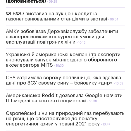
(доповнюється)
09:29
ФГВФО виставив на аукціон кредит із
газонаповнювальними станціями в заставі
09:54
АМКУ зобов’язав Державіаслужбу забезпечити
авіаперевізникам конкурентні умови для
експлуатації повітряних ліній
10:13
Українські й американські компанії та експерти
анонсували запуск міжнародного оборонного
акселератора MITS
10:30
СБУ затримала ворожу поплічницю, яка здавала
дані про ЗСУ своєму сину – бойовику «днр»
10:35
Американська Reddit дозволила Google навчати
ШІ-моделі на контенті соцмережі
10:38
Європейські ціни на природний газ перебувають
на рівні, що спостерігався до початку
енергетичної кризи у травні 2021 року
10:47