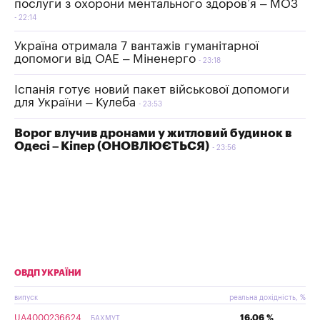
послуги з охорони ментального здоровʼя – МОЗ
22:14
Україна отримала 7 вантажів гуманітарної
допомоги від ОАЕ – Міненерго
23:18
Іспанія готує новий пакет військової допомоги
для України – Кулеба
23:53
Ворог влучив дронами у житловий будинок в
Одесі – Кіпер (ОНОВЛЮЄТЬСЯ)
23:56
ОВДП УКРАЇНИ
випуск
реальна дохідність, %
UA4000236624
16.06 %
БАХМУТ