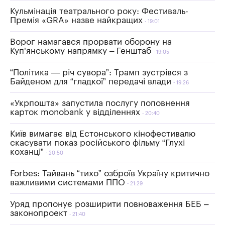
Кульмінація театрального року: Фестиваль-
Премія «GRA» назве найкращих
19:01
Ворог намагався прорвати оборону на
Куп'янському напрямку – Генштаб
19:05
“Політика — річ сувора”: Трамп зустрівся з
Байденом для “гладкої” передачі влади
19:26
«Укрпошта» запустила послугу поповнення
карток monobank у відділеннях
20:40
Київ вимагає від Естонського кінофестивалю
скасувати показ російського фільму “Глухі
коханці”
20:50
Forbes: Тайвань “тихо” озброїв Україну критично
важливими системами ППО
21:29
Уряд пропонує розширити повноваження БЕБ –
законопроект
21:40