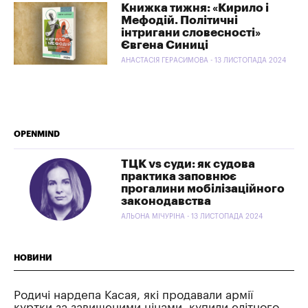
Книжка тижня: «Кирило і
Мефодій. Політичні
інтригани словесності»
Євгена Синиці
АНАСТАСІЯ ГЕРАСИМОВА - 13 ЛИСТОПАДА 2024
OPENMIND
ТЦК vs суди: як судова
практика заповнює
прогалини мобілізаційного
законодавства
АЛЬОНА МІЧУРІНА - 13 ЛИСТОПАДА 2024
НОВИНИ
Родичі нардепа Касая, які продавали армії
куртки за завищеними цінами, купили елітного