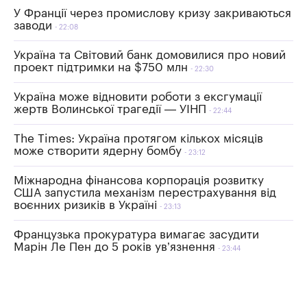
У Франції через промислову кризу закриваються
заводи
22:08
Україна та Світовий банк домовилися про новий
проект підтримки на $750 млн
22:30
Україна може відновити роботи з ексгумації
жертв Волинської трагедії — УІНП
22:44
The Times: Україна протягом кількох місяців
може створити ядерну бомбу
23:12
Міжнародна фінансова корпорація розвитку
США запустила механізм перестрахування від
воєнних ризиків в Україні
23:13
Французька прокуратура вимагає засудити
Марін Ле Пен до 5 років ув’язнення
23:44