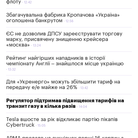
флоту
12:42
Збагачувальна фабрика Кропачова «Україна»
оголошена банкрутом
12:56
ЄС не дозволив ДПСУ зареєструвати торгову
марку, присвячену знищенню крейсера
«москва»
13:24
Рейтинг найгірших нападників в історії
чемпіонату Англії – знайшлося місце українцю
13:32
Для «Укренерго» можуть збільшити тариф на
передачу е/е майже на 26%
13:42
Регулятор підтримав підвищення тарифів на
транзит газу в кілька разів
14:04
Tesla вшосте за рік відкликає партію пікапів
Cybertruck
15:05