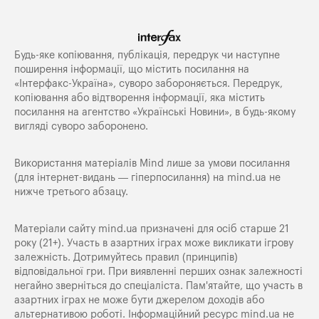
Будь-яке копiювання, публiкацiя, передрук чи наступне
поширення iнформацiї, що мiстить посилання на
«Iнтерфакс-Україна», суворо забороняється. Передрук,
копіювання або відтворення інформації, яка містить
посилання на агентство «Українські Новини», в будь-якому
вигляді суворо заборонено.
Використання матеріалів Mind лише за умови посилання
(для інтернет-видань — гіперпосилання) на
mind.ua
не
нижче третього абзацу.
Матеріали сайту mind.ua призначені для осіб старше 21
року (21+). Участь в азартних іграх може викликати ігрову
залежність. Дотримуйтесь правил (принципів)
відповідальної гри. При виявленні перших ознак залежності
негайно зверніться до спеціаліста. Пам'ятайте, що участь в
азартних іграх не може бути джерелом доходів або
альтернативою роботі. Інформаційний ресурс mind.ua не