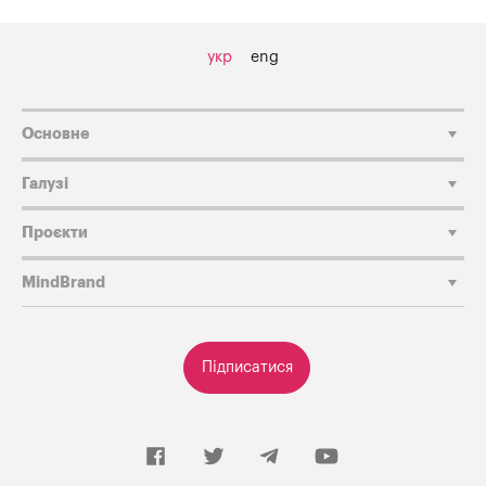
укр
eng
Основне
Галузі
Проєкти
MindBrand
Підписатися