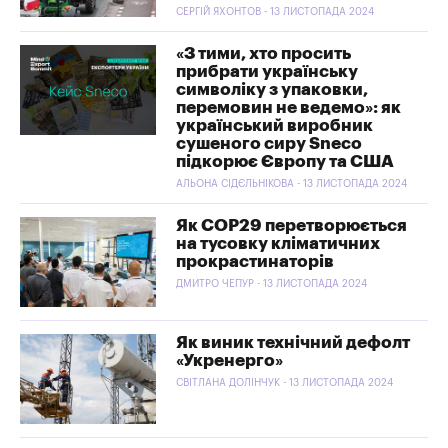
СЕРГІЙ ЯХОНТОВ - 13 ЛИСТОПАДА 2024
«З тими, хто просить
прибрати українську
символіку з упаковки,
перемовин не ведемо»: як
український виробник
сушеного сиру Sneco
підкорює Європу та США
АЛЬОНА СІДЄЛЬНІКОВА - 13 ЛИСТОПАДА 2024
Як СОР29 перетворюється
на тусовку кліматичних
прокрастинаторів
ДМИТРО ЧЕПУР - 13 ЛИСТОПАДА 2024
Як виник технічний дефолт
«Укренерго»
СВІТЛАНА ДОЛІНЧУК - 13 ЛИСТОПАДА 2024