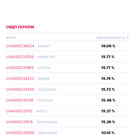
ОВДП УКРАЇНИ
випуск
реальна дохідність, %
UA4000236624
16.06 %
БАХМУТ
UA4000233704
15.77 %
НОВИЙ СВІТ
UA4000235865
15.77 %
АЛУШТА
UA4000234223
15.74 %
ЛІВАДІЯ
UA4000233340
15.73 %
СКАДОВСЬК
UA4000235378
15.48 %
ГЕНІЧЕСЬК
UA4000233712
15.27 %
ФОРОС
UA4000237416
15.26 %
ЛИСИЧАНСЬК
UA4000232904
10.16 %
ДЕБАЛЬЦЕВЕ