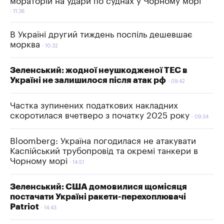
мораторій на удари по суднах у Чорному морі
11:36
В Україні другий тиждень поспіль дешевшає
морква
10:32
Зеленський: жодної неушкодженої ТЕС в
Україні не залишилося після атак рф
09:42
Частка зупинених податкових накладних
скоротилася вчетверо з початку 2025 року
09:34
Bloomberg: Україна погодилася не атакувати
Каспійський трубопровід та окремі танкери в
Чорному морі
14:51
Зеленський: США домовилися щомісяця
постачати Україні ракети-перехоплювачі
Patriot
14:43