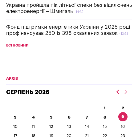
Україна пройшла пік літньої спеки без відключень
електроенергії – Шмигаль
14:32
Фонд підтримки енергетики України у 2025 році
профінансував 250 із 398 схвалених заявок
13:31
ВСІ НОВИНИ
АРХІВ
СЕРПЕНЬ
2026
1
2
9
3
4
5
6
7
8
10
11
12
13
14
15
16
17
18
19
20
21
22
23