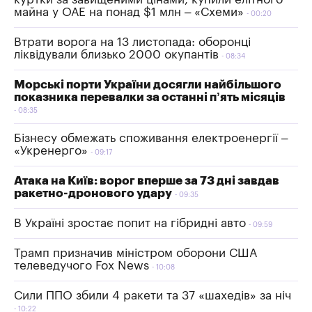
майна у ОАЕ на понад $1 млн – «Схеми»
00:20
Втрати ворога на 13 листопада: оборонці
ліквідували близько 2000 окупантів
08:34
Морські порти України досягли найбільшого
показника перевалки за останні п’ять місяців
08:35
Бізнесу обмежать споживання електроенергії –
«Укренерго»
09:17
Атака на Київ: ворог вперше за 73 дні завдав
ракетно-дронового удару
09:35
В Україні зростає попит на гібридні авто
09:59
Трамп призначив міністром оборони США
телеведучого Fox News
10:08
Сили ППО збили 4 ракети та 37 «шахедів» за ніч
10:22