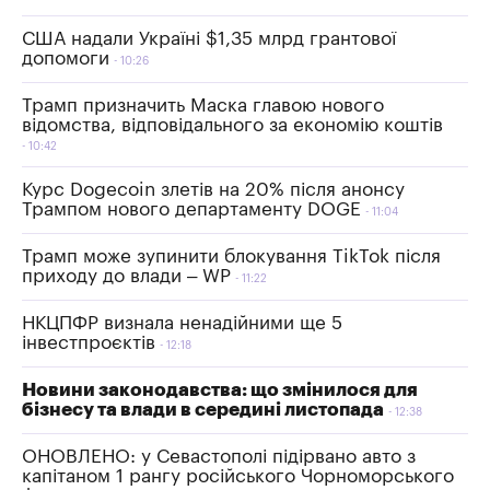
США надали Україні $1,35 млрд грантової
допомоги
10:26
Трамп призначить Маска главою нового
відомства, відповідального за економію коштів
10:42
Курс Dogecoin злетів на 20% після анонсу
Трампом нового департаменту DOGE
11:04
Трамп може зупинити блокування TikTok після
приходу до влади – WP
11:22
НКЦПФР визнала ненадійними ще 5
інвестпроєктів
12:18
Новини законодавства: що змінилося для
бізнесу та влади в середині листопада
12:38
ОНОВЛЕНО: у Севастополі підірвано авто з
капітаном 1 рангу російського Чорноморського