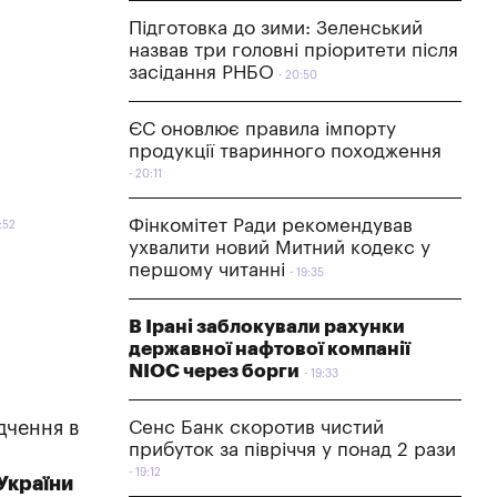
Підготовка до зими: Зеленський
назвав три головні пріоритети після
засідання РНБО
20:50
ЄС оновлює правила імпорту
продукції тваринного походження
20:11
Фінкомітет Ради рекомендував
:52
ухвалити новий Митний кодекс у
першому читанні
19:35
В Ірані заблокували рахунки
державної нафтової компанії
NIOC через борги
19:33
дчення в
Сенс Банк скоротив чистий
прибуток за півріччя у понад 2 рази
19:12
України