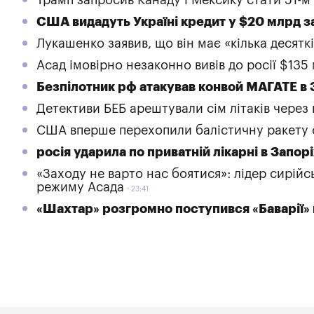
США видадуть Україні кредит у $20 млрд з
Лукашенко заявив, що він має «кілька десятк
Асад імовірно незаконно вивів до росії $135 
Безпілотник рф атакував конвой МАГАТЕ в З
Детективи БЕБ арештували сім літаків через 
США вперше перехопили балістичну ракету 
росія ударила по приватній лікарні в Запор
«Заходу не варто нас боятися»: лідер сирій
режиму Асада
23:41
«Шахтар» розгромно поступився «Баварії» в