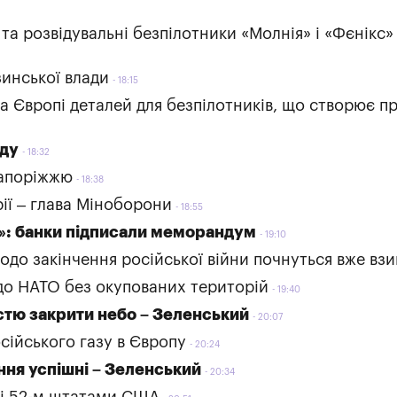
та розвідувальні безпілотники «Молнія» і «Фєнікс»
зинської влади
18:15
 Європі деталей для безпілотників, що створює п
яду
18:32
Запоріжжю
18:38
ії – глава Міноборони
18:55
ку»: банки підписали меморандум
19:10
до закінчення російської війни почнуться вже вз
 до НАТО без окупованих територій
19:40
ністю закрити небо – Зеленський
20:07
сійського газу в Європу
20:24
ння успішні – Зеленський
20:34
м і 52-м штатами США