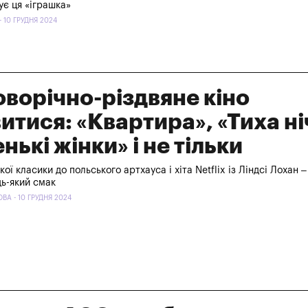
тує ця «іграшка»
- 10 ГРУДНЯ 2024
оворічно-різдвяне кіно
итися: «Квартира», «Тиха ні
нькі жінки» і не тільки
кої класики до польського артхауса і хіта Netflix із Ліндсі Лохан –
дь-який смак
ВА - 10 ГРУДНЯ 2024