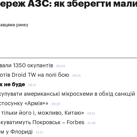
ереж АЗС: як зберегти мали
гравцями ринку
ували 1350 окупантів
08:04
тів Droid TW на полі бою
08:25
х не буде
08:51
упувати американські мікросхеми в обхід санкцій
стосунку «Армія+»
09:29
 тільки його і, можливо, Китаю»
09:51
акуватимуть Покровськ – Forbes
10:40
ом у Флориді
10:51