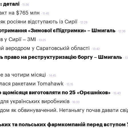
: деталі
11:36
акт на $765 млн
11:45
 як росіяни відступають із Сирії
12:28
а отримання «Зимової єПідтримки» – Шмигаль
12:36
в у Сирії – ЗМІ
13:25
вий аеродром у Саратовській області
13:42
ь право на реструктуризацію боргу – Шмигаль
13
е за чотири місяці
14:45
оїлася ракетами Tomahawk
15:15
ф щомісяця виготовляти по 25 «Орєшніков»
15:43
для українських виробників
16:33
удом як обвинувачений. Нетаньягу почав давати сві
ьких та польських фармкомпаній перед вступом 