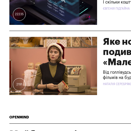
І скільки кош
ЄВГЕНІЯ ПІДГАЙНА 
22235
Яке н
подив
«Мале
Від голлівудсь
фільмів на бу
НАТАЛІЯ СЕРЕБРЯКО
2191
OPENMIND