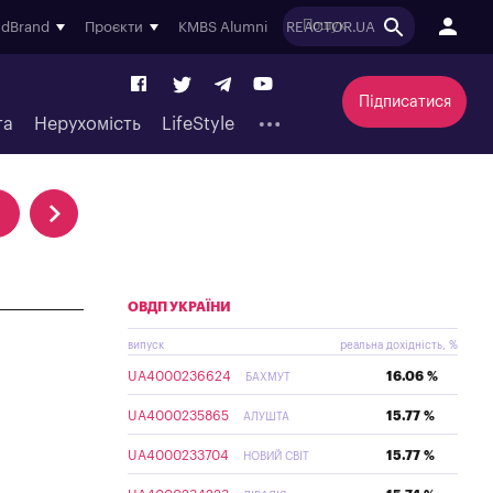
ndBrand
Проєкти
KMBS Alumni
REACTOR.UA
Підписатися
та
Нерухомість
LifeStyle
ОВДП УКРАЇНИ
випуск
реальна дохідність, %
UA4000236624
16.06 %
БАХМУТ
UA4000235865
15.77 %
АЛУШТА
UA4000233704
15.77 %
НОВИЙ СВІТ