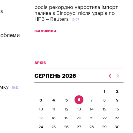
росія рекордно наростила імпорт
 з
палива з Білорусі після ударів по
НПЗ – Reuters
19:07
ВСІ НОВИНИ
роблеми
АРХІВ
СЕРПЕНЬ
2026
имку
19:12
1
2
6
3
4
5
7
8
9
10
11
12
13
14
15
16
17
18
19
20
21
22
23
24
25
26
27
28
29
30