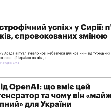
строфічний успіх» у Сирії: п
ків, спровокованих зміною
у Асада актуалізувало нові небезпеки для країни – від турецьких
інтервенції Ізраїлю на півдні
10 ГРУДНЯ 2024
від OpenAI: що вміє цей
генератор та чому він «май
пний» для України