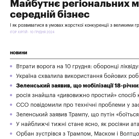
Майбутнє регіональних м
середній бізнес
І як розвиватися в умовах жорсткої конкуренції з великими 
ІГОР ХІРГІЙ - 10 ГРУДНЯ 2024
НОВИНИ
Втрати ворога на 10 грудня: оборонці ліквід
Україна схвалила використання бойових робо
Зеленський заявив, що мобілізації 18-річни
росія знайшла «дивовижно простий» спосіб к
ССО повідомили про технічні проблеми у за
Зеленський заявив Трампу, що путін «боїться
У найближчі тижні стане ясно, як росіяни ат
Орбан зустрівся з Трампом, Маском і Волтц