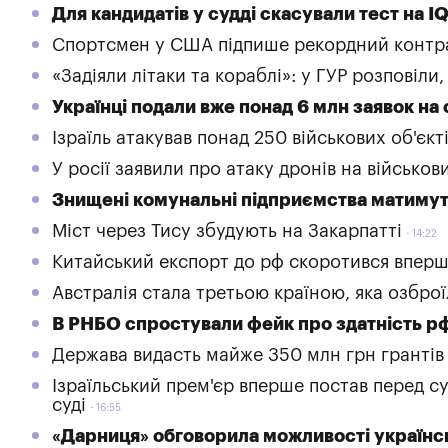
Для кандидатів у судді скасували тест на IQ
Спортсмен у США підпише рекордний контр
«Задіяли літаки та кораблі»: у ГУР розповіли,
Українці подали вже понад 6 млн заявок н
Ізраїль атакував понад 250 військових об'єкті
У росії заявили про атаку дронів на військо
Знищені комунальні підприємства матимут
Міст через Тису збудують на Закарпатті
14:22
Китайський експорт до рф скоротився вперш
Австралія стала третьою країною, яка озбр
В РНБО спростували фейк про здатність р
Держава видасть майже 350 млн грн грантів 
Ізраїльський прем'єр вперше постав перед с
суді
16:55
«Дарниця» обговорила можливості українс