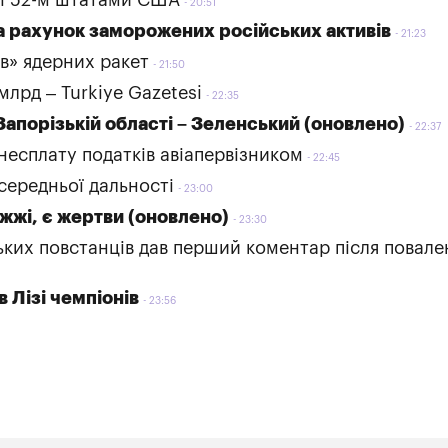
20:51
а рахунок заморожених російських активів
21:23
ів» ядерних ракет
21:50
млрд – Turkiye Gazetesi
22:35
апорізькій області – Зеленський (оновлено)
22:37
несплату податків авіапервізником
22:45
середньої дальності
23:00
іжжі, є жертви (оновлено)
23:30
ських повстанців дав перший коментар після повале
 Лізі чемпіонів
23:56