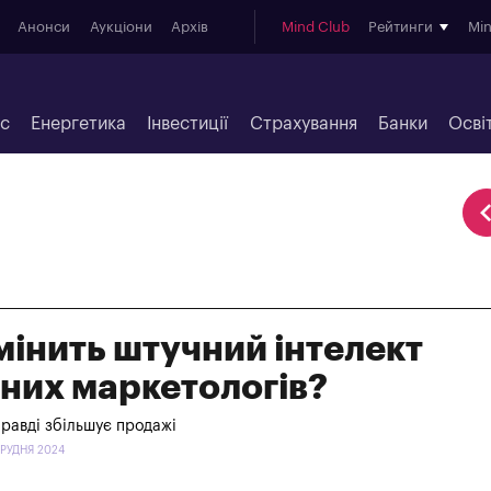
Анонси
Аукціони
Архів
Mind Club
Рейтинги
Mi
ес
Енергетика
Інвестиції
Страхування
Банки
Осві
мінить штучний інтелект
них маркетологів?
правді збільшує продажі
ГРУДНЯ 2024