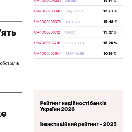
UA4000234223
15.74 %
ЛІВАДІЯ
UA4000233340
15.73 %
СКАДОВСЬК
UA4000235378
15.48 %
ГЕНІЧЕСЬК
'ять
UA4000233712
15.27 %
ФОРОС
UA4000237416
15.26 %
ЛИСИЧАНСЬК
UA4000232904
10.16 %
ДЕБАЛЬЦЕВЕ
 обстрілів
Рейтинг надійності банків
України 2026
же
Інвестиційний рейтинг – 2025