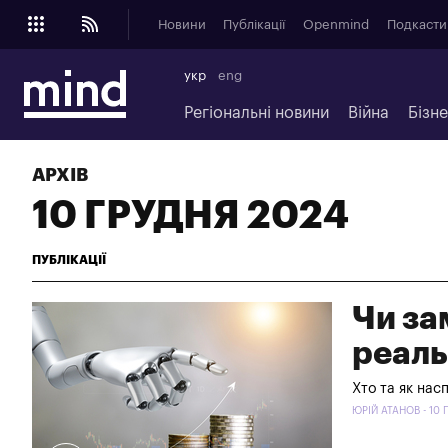
Новини
Публікації
Openmind
Подкасти
укр
eng
Регіональні новини
Війна
Бізн
АРХІВ
10 ГРУДНЯ 2024
ПУБЛІКАЦІЇ
Чи за
реаль
Хто та як нас
ЮРІЙ АТАНОВ - 10 