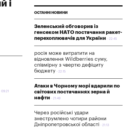
й і
ОСТАННІ НОВИНИ
Зеленський обговорив із
генсеком НАТО постачання ракет-
перехоплювачів для України
22:45
росія може витратити на
відновлення Wildberries суму,
співмірну з чвертю дефіциту
бюджету
22:15
Атаки в Чорному морі вдарили по
світових постачаннях зерна й
09:21
нафти
21:49
Через російські удари
знеструмлено чотири райони
Дніпропетровської області
21:13