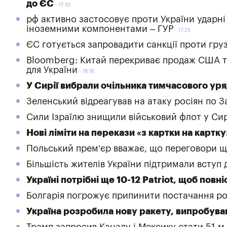
до ЄС
17:10
рф активно застосовує проти України ударні 
іноземними компонентами – ГУР
17:25
ЄС готується запровадити санкції проти гру
Bloomberg: Китай перекриває продаж США та
для України
18:16
У Сирії вибрали очільника тимчасового ур
Зеленський відреагував на атаку росіян по 
Сили Ізраїлю знищили військовий флот у Сир
Нові ліміти на перекази «з картки на карт
Польський прем’єр вважає, що переговори що
Більшість жителів України підтримали вступ
Україні потрібні ще 10-12 Patriot, щоб пов
Болгарія погрожує припинити постачання ро
Україна розробила нову ракету, випробува
Трамп запросив Канаду і Мексику стати 51-