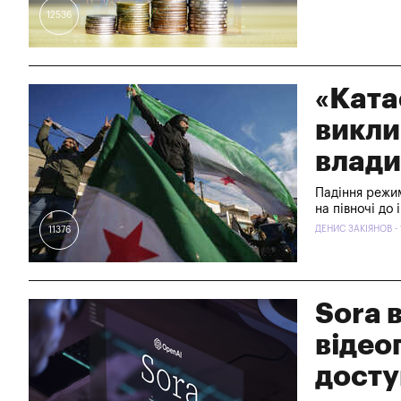
12536
«Ката
викли
влади
Падіння режим
на півночі до 
ДЕНИС ЗАКІЯНОВ - 
11376
Sora 
відео
досту