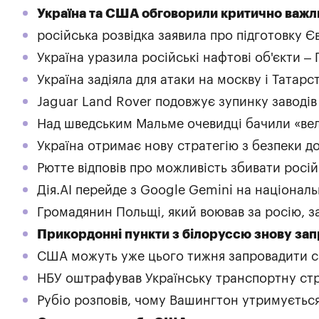
Україна та США обговорили критично важли
російська розвідка заявила про підготовку 
Україна уразила російські нафтові об'єкти –
Україна задіяла для атаки на москву і Татар
Jaguar Land Rover подовжує зупинку заводів
Над шведським Мальме очевидці бачили «ве
Україна отримає нову стратегію з безпеки д
Рютте відповів про можливість збивати росі
Дія.AI перейде з Google Gemini на націонал
Громадянин Польщі, який воював за росію, за
Прикордонні пункти з білоруссю знову за
США можуть уже цього тижня запровадити са
НБУ оштрафував Українську транспортну стр
Рубіо розповів, чому Вашингтон утримується