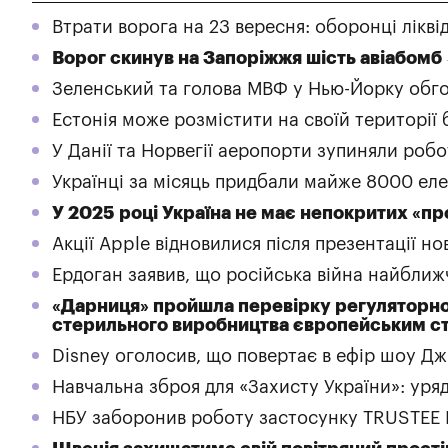
Втрати ворога на 23 вересня: оборонці лікві
Ворог скинув на Запоріжжя шість авіабомб
Зеленський та голова МВФ у Нью-Йорку обго
Естонія може розмістити на своїй території
У Данії та Норвегії аеропорти зупиняли роб
Українці за місяць придбали майже 8000 ел
У 2025 році Україна не має непокритих «пр
Акції Apple відновилися після презентації но
Ердоган заявив, що російська війна найближ
«Дарниця» пройшла перевірку регуляторног
стерильного виробництва європейським 
Disney оголосив, що повертає в ефір шоу Д
Навчальна зброя для «Захисту України»: уря
НБУ заборонив роботу застосунку TRUSTEE P