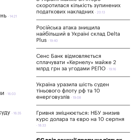
скоротилася кількість зупинених
податкових накладних
20:13
ень
14:21
Російська атака знищила
найбільший в Україні склад Delta
Plus
19:40
Сенс Банк відмовляється
сплачувати «Кернелу» майже 2
млрд грн за угодами РЕПО
19:16
Україна уразила шість суден
тіньового флоту рф та 10
ли
16:03
енерговузлів
19:08
суду
Гривня зміцнюється: НБУ знизив
16:35
курс долара та євро на 10 серпня
18:33