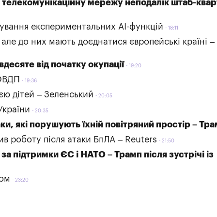
 телекомунікаційну мережу неподалік штаб-ква
тування експериментальних AI-функцій
18:11
 але до них мають доєднатися європейські країні –
вдесяте від початку окупації
19:20
 ОВДП
19:36
єю дітей – Зеленський
20:05
України
20:35
ки, які порушують їхній повітряний простір – Тр
в роботу після атаки БпЛА – Reuters
21:50
 за підтримки ЄС і НАТО – Трамп після зустрічі із
пом
23:20