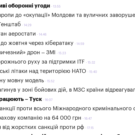
ві оборонні угоди
13:55
Європи до «окупації» Молдови та вуличних заворуш
 Генштаб
14:29
стан аеростати
14:46
 до жовтня через кібератаку
14:59
личезний» дрон – ЗМІ
15:23
орожнього руху за підтримки ITF
15:32
йські літаки над територією НАТО
15:40
ьну мовну модель
15:52
гинув у зоні бойових дій, в МЗС країни відреагува
працюють – Туск
16:07
нкції проти всього Міжнародного кримінального 
ахову компанію на 64 000 грн
16:47
 від жорстких санкцій проти рф
17:15