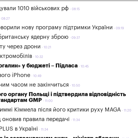
дували 1010 військових рф
08:15
08:27
ворили нову програму підтримки України
09:19
 британську ядерну зброю
09:37
оту через дрони
10:21
ектромобілів
10:32
огалин» у бюджеті – Підласа
10:45
вого iPhone
10:49
чим часом не закінчиться
10:50
о органу Польщі і підтвердила відповідність
стандартам GMP
11:00
жиммі Кіммела після його критики руху MAGA
11:20
д оновив правила передачі
11:34
LUS в Україні
11:34