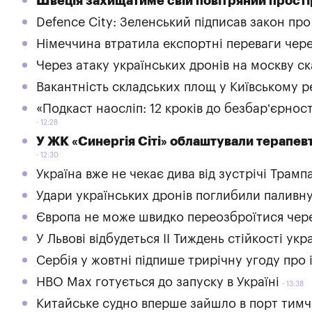
Швеція захищатиме свій повітряний простір
Defence City: Зеленський підписав закон про
Німеччина втратила експортні переваги чер
Через атаку українських дронів на москву с
Вакантність складських площ у Київському ре
«Подкаст наосліп: 12 кроків до безбар’єрнос
12:28
У ЖК «Синергія Сіті» облаштували терапев
12:30
Україна вже не чекає дива від зустрічі Трамп
Удари українських дронів поглибили паливну 
Європа не може швидко переозброїтися через
У Львові відбудеться ІІ Тиждень стійкості укр
Сербія у жовтні підпише трирічну угоду про 
HBO Max готується до запуску в Україні
13:38
Китайське судно вперше зайшло в порт тим