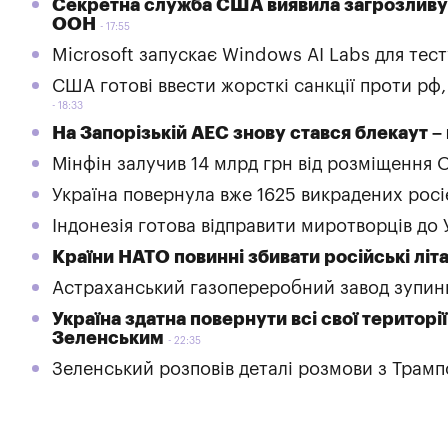
Секретна служба США виявила загрозливу
ООН
17:55
Microsoft запускає Windows AI Labs для тес
США готові ввести жорсткі санкції проти рф,
18:33
На Запорізькій АЕС знову стався блекаут – 
Мінфін залучив 14 млрд грн від розміщення
Україна повернула вже 1625 викрадених росі
Індонезія готова відправити миротворців до 
Країни НАТО повинні збивати російські літа
Астраханський газопереробний завод зупини
Україна здатна повернути всі свої території
Зеленським
22:35
Зеленський розповів деталі розмови з Трам