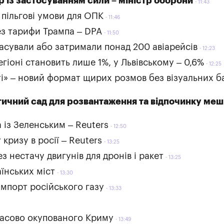
 із застосуванням сили – міністр оборони
11:43
 пільгові умови для ОПК
11:46
ез тарифи Трампа – DPA
11:50
касували або затримали понад 200 авіарейсів
12:23
гіоні становить лише 1%, у Львівському – 0,6%
12:25
ті» – новий формат щирих розмов без візуальних ба
тичний сад для розвантаження та відпочинку меш
а із Зеленським – Reuters
12:50
кризу в росії – Reuters
13:25
 нестачу двигунів для дронів і ракет
13:25
аїнських міст
13:30
імпорт російського газу
13:33
часово окупованого Криму
13:49