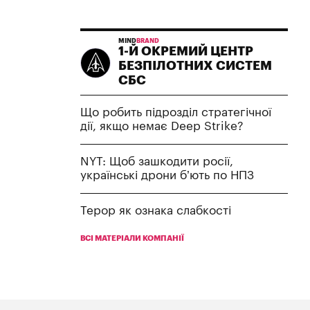
MIND
BRAND
1-Й ОКРЕМИЙ ЦЕНТР
БЕЗПІЛОТНИХ СИСТЕМ
СБС
Що робить підрозділ стратегічної
дії, якщо немає Deep Strike?
NYT: Щоб зашкодити росії,
українські дрони б’ють по НПЗ
Терор як ознака слабкості
ВСІ МАТЕРІАЛИ КОМПАНІЇ