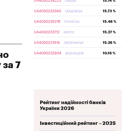
UA4000234223
15.74 %
ЛІВАДІЯ
UA4000233340
15.73 %
СКАДОВСЬК
UA4000235378
15.48 %
ГЕНІЧЕСЬК
UA4000233712
15.27 %
ФОРОС
UA4000237416
15.26 %
ЛИСИЧАНСЬК
но
UA4000232904
10.16 %
ДЕБАЛЬЦЕВЕ
 за 7
Рейтинг надійності банків
України 2026
Інвестиційний рейтинг – 2025