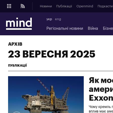
Новини
Публікації
Openmind
Подкасти
укр
eng
Регіональні новини
Війна
Бізн
АРХІВ
23 ВЕРЕСНЯ 2025
ПУБЛІКАЦІЇ
Як мо
амери
Exxon
Чому кремль г
вплив має ам