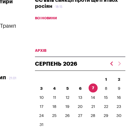
ЄС ввів санкції проти ще п'ятьох
ртири
росіян
18:15
ВСІ НОВИНИ
 Трамп
АРХІВ
СЕРПЕНЬ
2026
амп
21:01
1
2
7
3
4
5
6
8
9
10
11
12
13
14
15
16
17
18
19
20
21
22
23
24
25
26
27
28
29
30
31