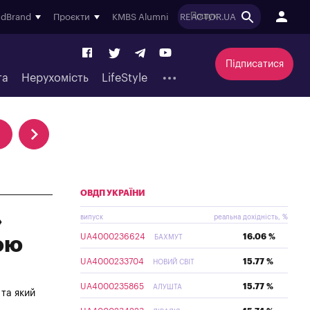
ndBrand
Проєкти
KMBS Alumni
REACTOR.UA
Підписатися
та
Нерухомість
LifeStyle
ОВДП УКРАЇНИ
»
випуск
реальна дохідність, %
UA4000236624
16.06 %
ою
БАХМУТ
UA4000233704
15.77 %
НОВИЙ СВІТ
UA4000235865
15.77 %
АЛУШТА
 та який