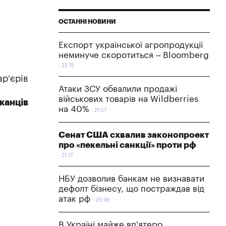
ОСТАННІ НОВИНИ
Експорт української агропродукції
неминуче скоротиться – Bloomberg
22:15
р’єрів
Атаки ЗСУ обвалили продажі
військових товарів на Wildberries
канців
на 40%
21:57
Сенат США схвалив законопроект
про «пекельні санкції» проти рф
21:17
НБУ дозволив банкам не визнавати
дефолт бізнесу, що постраждав від
атак рф
20:49
В Україні майже вп'ятеро