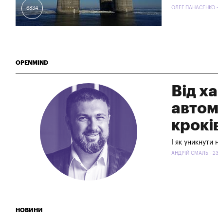
ОЛЕГ ПАНАСЕНКО -
6834
OPENMIND
Від х
автом
крокі
І як уникнути
АНДРІЙ СМАЛЬ - 2
НОВИНИ