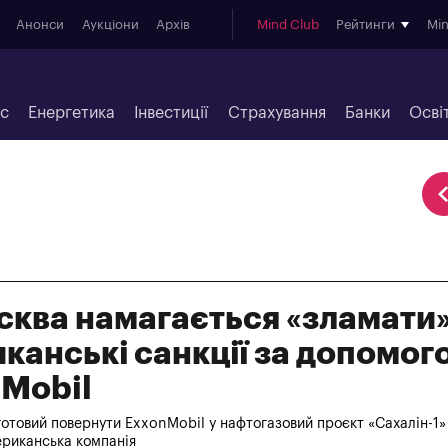
Анонси
Аукціони
Архів
Mind Club
Рейтинги
Mi
ес
Енергетика
Інвестиції
Страхування
Банки
Осві
сква намагається «зламати
канські санкції за допомог
Mobil
отовий повернути ExxonMobil у нафтогазовий проєкт «Сахалін-1»
ериканська компанія