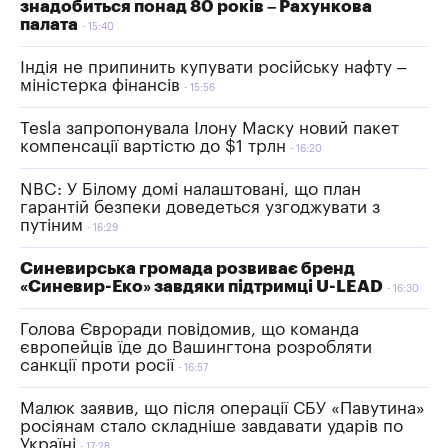
знадобиться понад 80 років – Рахункова
палата
15:40
Індія не припинить купувати російську нафту –
міністерка фінансів
15:56
Tesla запропонувала Ілону Маску новий пакет
компенсації вартістю до $1 трлн
16:20
NBC: У Білому домі налаштовані, що план
гарантій безпеки доведеться узгоджувати з
путіним
16:29
Синевирська громада розвиває бренд
«Синевир-Еко» завдяки підтримці U-LEAD
16:30
Голова Євроради повідомив, що команда
європейців їде до Вашингтона розробляти
санкції проти росії
16:57
Малюк заявив, що після операції СБУ «Павутина»
росіянам стало складніше завдавати ударів по
Україні
17:28