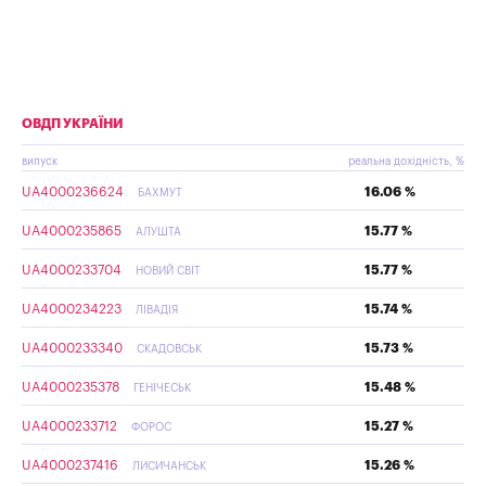
ОВДП УКРАЇНИ
випуск
реальна дохідність, %
UA4000236624
16.06 %
БАХМУТ
UA4000235865
15.77 %
АЛУШТА
UA4000233704
15.77 %
НОВИЙ СВІТ
UA4000234223
15.74 %
ЛІВАДІЯ
UA4000233340
15.73 %
СКАДОВСЬК
UA4000235378
15.48 %
ГЕНІЧЕСЬК
UA4000233712
15.27 %
ФОРОС
UA4000237416
15.26 %
ЛИСИЧАНСЬК