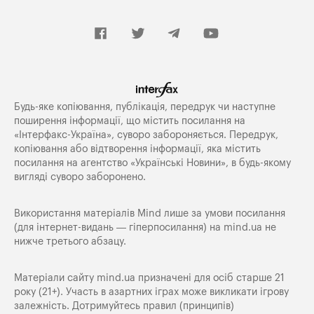
Будь-яке копiювання, публiкацiя, передрук чи наступне
поширення iнформацiї, що мiстить посилання на
«Iнтерфакс-Україна», суворо забороняється. Передрук,
копіювання або відтворення інформації, яка містить
посилання на агентство «Українські Новини», в будь-якому
вигляді суворо заборонено.
Використання матеріалів Mind лише за умови посилання
(для інтернет-видань — гіперпосилання) на
mind.ua
не
нижче третього абзацу.
Матеріали сайту mind.ua призначені для осіб старше 21
року (21+). Участь в азартних іграх може викликати ігрову
залежність. Дотримуйтесь правил (принципів)