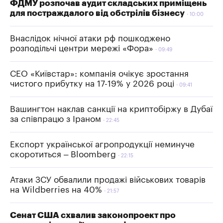
ФДМУ розпочав аудит складських приміщень
для постраждалого від обстрілів бізнесу
10:00
Внаслідок нічної атаки рф пошкоджено
розподільчі центри мережі «Фора»
09:49
СЕО «Київстар»: компанія очікує зростання
чистого прибутку на 17-19% у 2026 році
09:41
Вашингтон наклав санкції на криптобіржу в Дубаї
за співпрацю з Іраном
22:45
Експорт української агропродукції неминуче
скоротиться – Bloomberg
22:15
Атаки ЗСУ обвалили продажі військових товарів
на Wildberries на 40%
21:57
Сенат США схвалив законопроект про