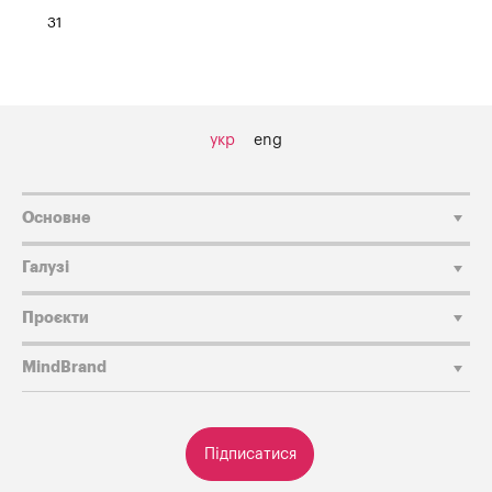
31
укр
eng
Основне
Галузі
Проєкти
MindBrand
Підписатися