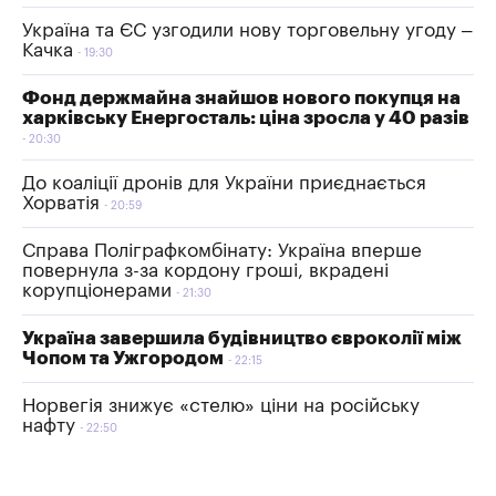
Україна та ЄС узгодили нову торговельну угоду –
Качка
19:30
Фонд держмайна знайшов нового покупця на
харківську Енергосталь: ціна зросла у 40 разів
20:30
До коаліції дронів для України приєднається
Хорватія
20:59
Справа Поліграфкомбінату: Україна вперше
повернула з-за кордону гроші, вкрадені
корупціонерами
21:30
Україна завершила будівництво євроколії між
Чопом та Ужгородом
22:15
Норвегія знижує «стелю» ціни на російську
нафту
22:50