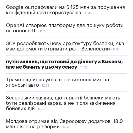
Google оштрафували на $425 млн за порушення
конфіденційності користувачів
10:45
OpenAI створює платформу для пошуку роботи
на основі ШІ
11:27
ЗСУ розробляють нову архітектуру безпеки, яка
має допомогти стримати рф – Зеленський
11:35
путін заявив, що готовий до діалогу з Києвом,
але не бачить у цьому сенсу
11:40
Трамп підписав указ про зниження мит на
японські авто
12:29
Зеленський заявив, що гарантії безпеки мають
бути реалізовані зараз, а не після закінчення
бойових дій
12:33
Молдова отримає від Євросоюзу додаткові 18,9
млн євро на реформи
12:40