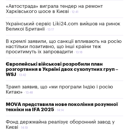
«Автострада» виграла тендер на ремонт
Харківського шосе в Києві
12:41
Український сервіс Liki24.com вийшов на ринок
Великої Британії
13:17
В кремлі заявили, що санкції впливають на росію
настільки позитивно, що інші країни теж
проситимуть їх запровадити
13:18
Європейські військові розробили план
розгортання в Україні двох сухопутних груп –
WSJ
13:42
Трамп заявив, що «ми програли Індію і росію
Китаю»
13:48
MOVA представила нове покоління розумної
техніки на IFA 2025
14:14
Фонд держмайна реалізує оборонний завод у
Києві
14:19