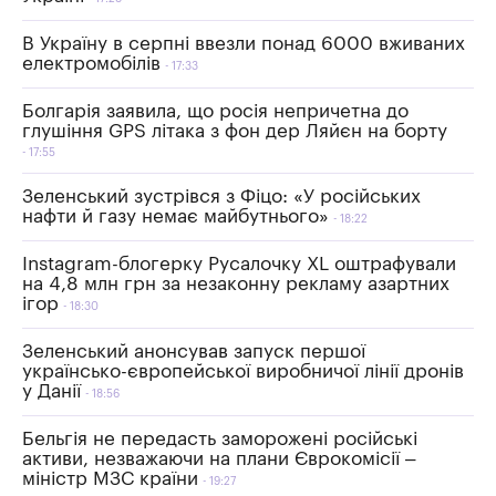
В Україну в серпні ввезли понад 6000 вживаних
електромобілів
17:33
Болгарія заявила, що росія непричетна до
глушіння GPS літака з фон дер Ляйєн на борту
17:55
Зеленський зустрівся з Фіцо: «У російських
нафти й газу немає майбутнього»
18:22
Instagram-блогерку Русалочку XL оштрафували
на 4,8 млн грн за незаконну рекламу азартних
ігор
18:30
Зеленський анонсував запуск першої
українсько-європейської виробничої лінії дронів
у Данії
18:56
Бельгія не передасть заморожені російські
активи, незважаючи на плани Єврокомісії –
міністр МЗС країни
19:27