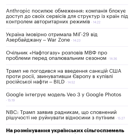
Anthropic посилює обмеження: компанія блокує
доступ до своїх сервісів для структур із країн під
контролем авторитарних режимів
14:22
Україна імовірно отримала МіГ-29 від
Азербайджану – War Zone
14:23
Очільник «Нафтогазу» розповів МВФ про
проблеми перед опалювальним сезоном
14:36
Трамп не погодився на введення санкцій США
проти росії, звинувативши Європу в купівлі
російської нафти – BILD
14:52
Google інтегрує модель Veo 3 у Google Photos
15:19
NBC: Трамп заявив радникам, що сповнений
рішучості не руйнувати відносини з путіним
15:27
На розмінування українських сільгоспземель