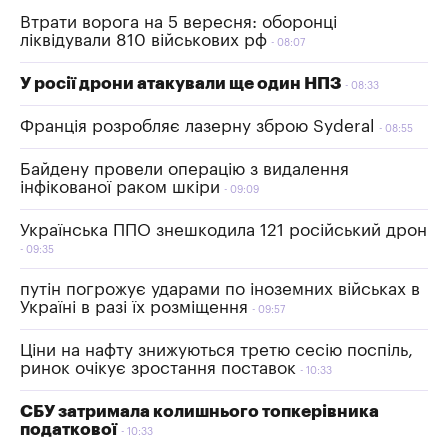
Втрати ворога на 5 вересня: оборонці
ліквідували 810 військових рф
08:07
У росії дрони атакували ще один НПЗ
08:33
Франція розробляє лазерну зброю Syderal
08:55
Байдену провели операцію з видалення
інфікованої раком шкіри
09:09
Українська ППО знешкодила 121 російський дрон
09:35
путін погрожує ударами по іноземних військах в
Україні в разі їх розміщення
09:57
Ціни на нафту знижуються третю сесію поспіль,
ринок очікує зростання поставок
10:33
СБУ затримала колишнього топкерівника
податкової
10:33