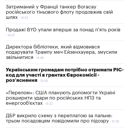
Затриманий у Франції танкер Boracay
російського тіньового флоту продовжив свій
шлях
14:24
Продажі BYD упали вперше за понад п’ять років
14:37
Директора бібліотеки, який відмовився
подарувати Трампу меч Ейзенхауера, змусили
звільнитися
14:49
Українським громадам потрібно отримати РІС-
код для участі в грантах Єврокомісії -
роз’яснення
15:00
«Перелом»: США планують допомогти Україні
розширити удари по російських НПЗ та
енергооб'єктах
15:22
ДБР викрило схему з переплатою за пальне:
трьом посадовцям повідомили про підозру
15:39