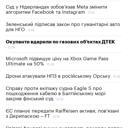
Суд у Нідерландах зобов’язав Meta змінити
алгоритми Facebook та Instagram
11:50
Зеленський підписав закон про гуманітарні авто
для НГО
11:58
Окупанти вдарили по газових об'єктах ДТЕК
12:26
Microsoft підвищує ціну на Xbox Game Pass
Ultimate на 50%
12:30
Дрони атакували НПЗ в російському Орську
12:35
Справу проти екіпажу судна Eagle S про
пошкодження кабелю в Балтійському морі
закрив фінський суд
12:55
ЄС планує передати Raiffeisen активи, пов'язані
з Дерипаскою – FT
13:18