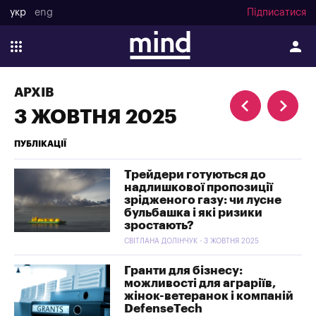
укр
eng
Підписатися
АРХІВ
3 ЖОВТНЯ 2025
ПУБЛІКАЦІЇ
Трейдери готуються до
надлишкової пропозиції
зрідженого газу: чи лусне
бульбашка і які ризики
зростають?
СВІТЛАНА ДОЛІНЧУК - 3 ЖОВТНЯ 2025
Гранти для бізнесу:
можливості для аграріїв,
жінок-ветеранок і компаній
DefenseTech