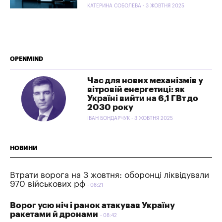
КАТЕРИНА СОБОЛЕВА - 3 ЖОВТНЯ 2025
OPENMIND
Час для нових механізмів у
вітровій енергетиці: як
Україні вийти на 6,1 ГВт до
2030 року
ІВАН БОНДАРЧУК - 3 ЖОВТНЯ 2025
НОВИНИ
Втрати ворога на 3 жовтня: оборонці ліквідували
970 військових рф
08:21
Ворог усю ніч і ранок атакував Україну
ракетами й дронами
08:42