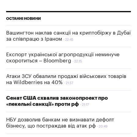
ОСТАННІ НОВИНИ
Вашингтон наклав санкції на криптобіржу в Дубаї
за співпрацю з Іраном
22:45
Експорт української агропродукції неминуче
скоротиться – Bloomberg
22:15
Атаки ЗСУ обвалили продажі військових товарів
на Wildberries на 40%
21:57
Сенат США схвалив законопроект про
«пекельні санкції» проти рф
21:17
НБУ дозволив банкам не визнавати дефолт
бізнесу, що постраждав від атак рф
20:49