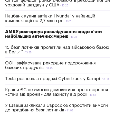
Світові фондові ринки оновлюють рекорди попри
урядовий шатдаун у США
13:23
Нацбанк купив автівки Hyundai у найвищій
комплектації по 2,7 млн грн
13:25
АМКУ розгорнув розслідування щодо п’яти
найбільших аптечних мереж
13:33
15 безпілотників пролетіли над військовою базою
в Бельгії
13:35
ООН зафіксувала рекордне подорожчання
базових продуктів
13:45
Tesla розпочала продажі Cybertruck у Катарі
13:53
Країни ЄС не змогли домовитися про створення
«стіни від дронів» для захисту від росії
13:53
У Швеції закликали Євросоюз спростити вимоги
до придбання безпілотників
14:07