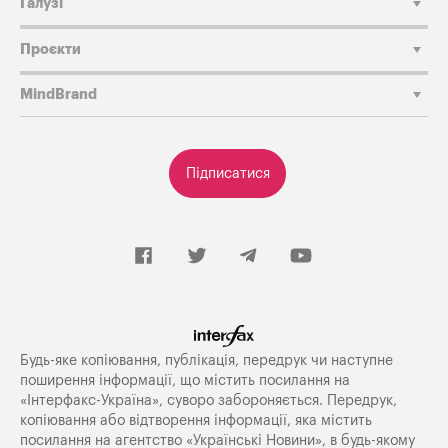
Галузі
Проєкти
MindBrand
Підписатися
Будь-яке копiювання, публiкацiя, передрук чи наступне
поширення iнформацiї, що мiстить посилання на
«Iнтерфакс-Україна», суворо забороняється. Передрук,
копіювання або відтворення інформації, яка містить
посилання на агентство «Українські Новини», в будь-якому