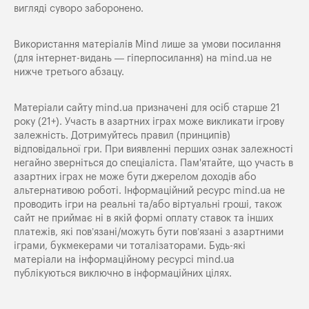
вигляді суворо заборонено.
Використання матеріалів Mind лише за умови посилання
(для інтернет-видань — гіперпосилання) на
mind.ua
не
нижче третього абзацу.
Матеріали сайту mind.ua призначені для осіб старше 21
року (21+). Участь в азартних іграх може викликати ігрову
залежність. Дотримуйтесь правил (принципів)
відповідальної гри. При виявленні перших ознак залежності
негайно зверніться до спеціаліста. Пам'ятайте, що участь в
азартних іграх не може бути джерелом доходів або
альтернативою роботі. Інформаційний ресурс mind.ua не
проводить ігри на реальні та/або віртуальні гроші, також
сайт не приймає ні в якій формі оплату ставок та інших
платежів, які пов’язані/можуть бути пов’язані з азартними
іграми, букмекерами чи тоталізаторами. Будь-які
матеріали на інформаційному ресурсі mind.ua
публікуються виключно в інформаційних цілях.