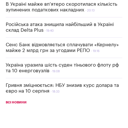
В Україні майже вп'ятеро скоротилася кількість
зупинених податкових накладних
20:13
Російська атака знищила найбільший в Україні
склад Delta Plus
19:40
Сенс Банк відмовляється сплачувати «Кернелу»
майже 2 млрд грн за угодами РЕПО
19:16
Україна уразила шість суден тіньового флоту рф
та 10 енерговузлів
19:08
Гривня зміцнюється: НБУ знизив курс долара та
євро на 10 серпня
18:33
ВСІ НОВИНИ