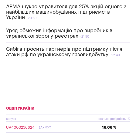
АРМА шукає управителя для 25% акцій одного з
найбільших машинобудівних підприємств
України
20:59
Уряд обмежив інформацію про виробників
української зброї у реєстрах
21:50
Сибіга просить партнерів про підтримку після
атаки рф по українському газовидобутку
22:40
ОВДП УКРАЇНИ
випуск
реальна дохідність, %
UA4000236624
16.06 %
БАХМУТ