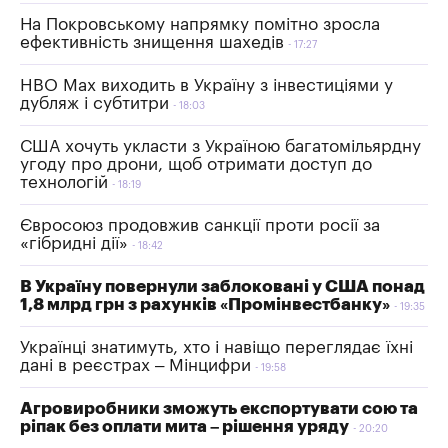
На Покровському напрямку помітно зросла
ефективність знищення шахедів
17:27
HBO Max виходить в Україну з інвестиціями у
дубляж і субтитри
18:03
США хочуть укласти з Україною багатомільярдну
угоду про дрони, щоб отримати доступ до
технологій
18:19
Євросоюз продовжив санкції проти росії за
«гібридні дії»
18:42
В Україну повернули заблоковані у США понад
1,8 млрд грн з рахунків «Промінвестбанку»
19:35
Українці знатимуть, хто і навіщо переглядає їхні
дані в реєстрах – Мінцифри
19:58
Агровиробники зможуть експортувати сою та
ріпак без оплати мита – рішення уряду
20:20