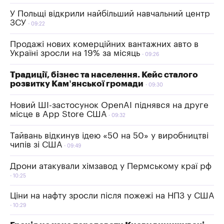
У Польщі відкрили найбільший навчальний центр
ЗСУ
09:22
Продажі нових комерційних вантажних авто в
Україні зросли на 19% за місяць
09:26
Традиції, бізнес та населення. Кейс сталого
розвитку Кам’янської громади
09:30
Новий ШІ-застосунок OpenAI піднявся на друге
місце в App Store США
09:32
Тайвань відкинув ідею «50 на 50» у виробництві
чипів зі США
09:49
Дрони атакували хімзавод у Пермському краї рф
10:25
Ціни на нафту зросли після пожежі на НПЗ у США
10:29