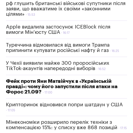
рф глушить британські військові супутники після
заяви, що вважатиме їх своїми «законними
цілями»
15:53
Apple видалила застосунок ICEBlock після
вимоги Мін’юсту США
16:17
Туреччина відмовилася від вимоги Трампа
припинити купувати російські нафту й газ
16:25
У Чехії виявили майже 300 проросійських
TikTok-акаунтів напередодні виборів
16:52
Фейк проти Яни Матвійчук в «Українській
правді»: чому його запустили після атаки на
Форос 21.09?
17:00
Крипторинок відновився попри шатдаун у США
17:05
Мінекономіки розширило перелік техніки з
компенсацією 15%: у списку вже 868 позицій
17:15