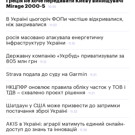
Греція не хоче передавати Києву винищувачі
Mirage 2000-5
10:55
В Україні цьогоріч ФОПи частіше відкривалися,
ніж закривалися
11:03
росія масовано атакувала енергетичну
інфраструктуру України
11:10
Державну компанію «Укрбуд» приватизували за
805 млн грн
11:12
Strava подала до суду на Garmin
11:21
НКЦПФР оновлює правила обліку часток у ТОВ і
ТДВ – схвалено проєкт рішення
11:21
Шатдаун у США може призвести до затримки
постачання зброї Україні
11:33
AKIS в Україні: аграрії матимуть єдиний онлайн-
доступ до знань та інновацій
11:39