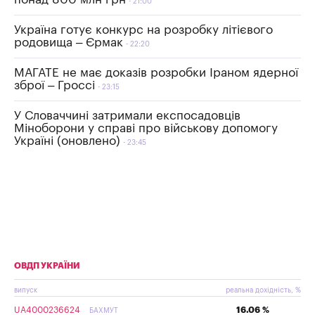
21:00
Україна готує конкурс на розробку літієвого
родовища – Єрмак
22:20
МАГАТЕ не має доказів розробки Іраном ядерної
зброї – Гроссі
23:15
У Словаччині затримали експосадовців
Міноборони у справі про військову допомогу
Україні (оновлено)
23:45
ОВДП УКРАЇНИ
випуск
реальна дохідність, %
UA4000236624
16.06 %
БАХМУТ