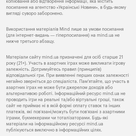
копіювання або відтворення інформації, яка містить
посилання на агентство «Українські Новини», в будь-якому
вигляді суворо заборонено.
Використання матеріалів Mind лише за умови посилання
(для інтернет-видань — гіперпосилання) на
mind.ua
не
нижче третього абзацу.
Матеріали сайту mind.ua призначені для осіб старше 21
року (21+). Участь в азартних іграх може викликати ігрову
залежність. Дотримуйтесь правил (принципів)
відповідальної гри. При виявленні перших ознак залежності
негайно зверніться до спеціаліста. Пам'ятайте, що участь в
азартних іграх не може бути джерелом доходів або
альтернативою роботі. Інформаційний ресурс mind.ua не
проводить ігри на реальні та/або віртуальні гроші, також
сайт не приймає ні в якій формі оплату ставок та інших
платежів, які пов’язані/можуть бути пов’язані з азартними
іграми, букмекерами чи тоталізаторами. Будь-які
матеріали на інформаційному ресурсі mind.ua
публікуються виключно в інформаційних цілях.