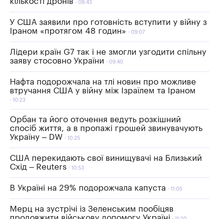
кількості дронів
08:43
У США заявили про готовність вступити у війну з
Іраном «протягом 48 годин»
09:07
Лідери країн G7 так і не змогли узгодити спільну
заяву стосовно України
09:40
Нафта подорожчала на тлі новин про можливе
втручання США у війну між Ізраїлем та Іраном
10:23
Орбан та його оточення ведуть розкішний
спосіб життя, а в пропажі грошей звинувачують
Україну – DW
10:25
США перекидають свої винищувачі на Близький
Схід – Reuters
10:53
В Україні на 29% подорожчала капуста
11:05
Мерц на зустрічі із Зеленським пообіцяв
продовжити військову допомогу Україні
11:20