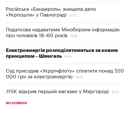
Російська «Бандероль» знищила депо
«Укрпошти» у Павлограді
20:13
Податкова надаватиме Міноборони інформацію
про чоловіків 18–60 років
19:49
Електроенергія розподілятиметься за новим
принципом – Шмигаль
19:10
Суд присудив «Укррічфлоту» сплатити понад 520
000 грн за електроенергію
19:05
JYSK відкрив перший магазин у Миргороді
18:53
ВСІ НОВИНИ