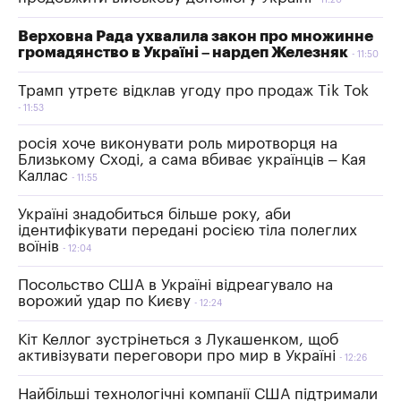
Верховна Рада ухвалила закон про множинне
громадянство в Україні – нардеп Железняк
11:50
Трамп утретє відклав угоду про продаж Tik Tok
11:53
росія хоче виконувати роль миротворця на
Близькому Сході, а сама вбиває українців – Кая
Каллас
11:55
Україні знадобиться більше року, аби
ідентифікувати передані росією тіла полеглих
воїнів
12:04
Посольство США в Україні відреагувало на
ворожий удар по Києву
12:24
Кіт Келлог зустрінеться з Лукашенком, щоб
активізувати переговори про мир в Україні
12:26
Найбільші технологічні компанії США підтримали