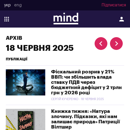
укр
eng
Підписатися
АРХІВ
18 ЧЕРВНЯ 2025
ПУБЛІКАЦІЇ
Фіскальний розрив у 21%
ВВП: чи збільшить влада
ставку ПДВ через
бюджетний дефіцит у 2 трлн
грн у 2026 році
СЕРГІЙ КУЧЕРЕНКО - 18 ЧЕРВНЯ 2025
Книжка тижня: «Натура
злочину. Підказки, які нам
залишає природа» Патриції
Вілтшир