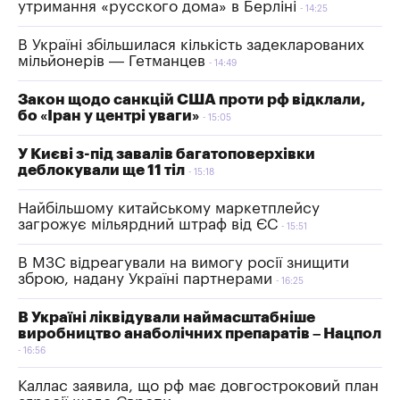
утримання «русского дома» в Берліні
14:25
В Україні збільшилася кількість задекларованих
мільйонерів — Гетманцев
14:49
Закон щодо санкцій США проти рф відклали,
бо «Іран у центрі уваги»
15:05
У Києві з-під завалів багатоповерхівки
деблокували ще 11 тіл
15:18
Найбільшому китайському маркетплейсу
загрожує мільярдний штраф від ЄС
15:51
В МЗС відреагували на вимогу росії знищити
зброю, надану Україні партнерами
16:25
В Україні ліквідували наймасштабніше
виробництво анаболічних препаратів – Нацпол
16:56
Каллас заявила, що рф має довгостроковий план