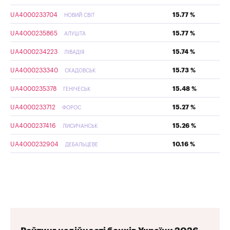
UA4000233704
15.77 %
НОВИЙ СВІТ
UA4000235865
15.77 %
АЛУШТА
UA4000234223
15.74 %
ЛІВАДІЯ
UA4000233340
15.73 %
СКАДОВСЬК
UA4000235378
15.48 %
ГЕНІЧЕСЬК
UA4000233712
15.27 %
ФОРОС
UA4000237416
15.26 %
ЛИСИЧАНСЬК
UA4000232904
10.16 %
ДЕБАЛЬЦЕВЕ