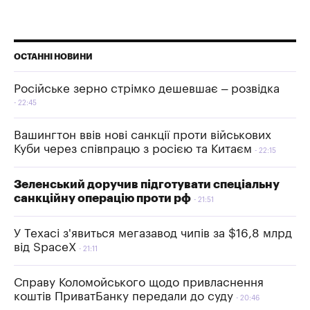
ОСТАННІ НОВИНИ
Російське зерно стрімко дешевшає – розвідка
22:45
Вашингтон ввів нові санкції проти військових
Куби через співпрацю з росією та Китаєм
22:15
Зеленський доручив підготувати спеціальну
санкційну операцію проти рф
21:51
У Техасі з'явиться мегазавод чипів за $16,8 млрд
від SpaceX
21:11
Справу Коломойського щодо привласнення
коштів ПриватБанку передали до суду
20:46