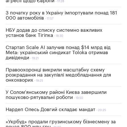
агресії щодо Європи
17:28
З початку року в Україну імпортували понад 181
000 автомобілів
17:57
НБУ додав до списку системно важливих
установ банк Тігіпка
18:30
Стартап Scale AI залучив понад $14 млрд від
Meta: український синдикат Toloka отримав
дивіденди
19:21
Правоохоронці викрили масштабну схему
розкрадання на закупівлі медобладнання для
онкохворих
19:25
У Солом'янському районі Києва завершили
пошуково-рятувальні роботи
19:50
Нардеп Олесь Довгий складає мандат
20:25
«Укрбуд» продали грузинському бізнесмену за
понад 800 млн грн