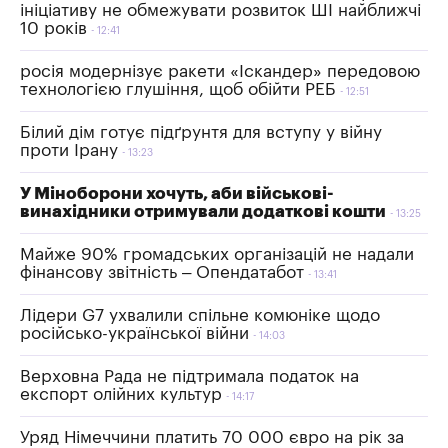
ініціативу не обмежувати розвиток ШІ найближчі
10 років
12:41
росія модернізує ракети «Іскандер» передовою
технологією глушіння, щоб обійти РЕБ
12:51
Білий дім готує підґрунтя для вступу у війну
проти Ірану
13:23
У Міноборони хочуть, аби військові-
винахідники отримували додаткові кошти
13:25
Майже 90% громадських організацій не надали
фінансову звітність – Опендатабот
13:41
Лідери G7 ухвалили спільне комюніке щодо
російсько-української війни
14:03
Верховна Рада не підтримала податок на
експорт олійних культур
14:17
Уряд Німеччини платить 70 000 євро на рік за