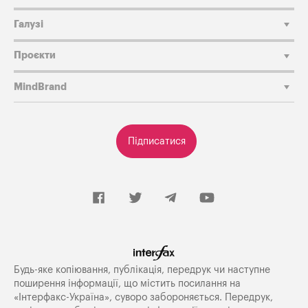
Галузі
Проєкти
MindBrand
Підписатися
Будь-яке копiювання, публiкацiя, передрук чи наступне
поширення iнформацiї, що мiстить посилання на
«Iнтерфакс-Україна», суворо забороняється. Передрук,