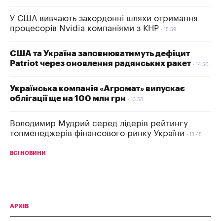
У США вивчають закордонні шляхи отримання
процесорів Nvidia компаніями з КНР
15:59
США та Україна заповнюватимуть дефіцит
Patriot через оновлення радянських ракет
14:50
Українська компанія «Агромат» випускає
облігації ще на 100 млн грн
13:58
Володимир Мудрий серед лідерів рейтингу
топменеджерів фінансового ринку України
13:45
ВСІ НОВИНИ
АРХІВ