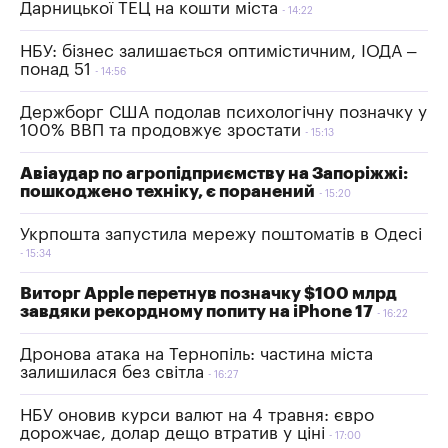
Дарницької ТЕЦ на кошти міста
14:22
НБУ: бізнес залишається оптимістичним, ІОДА –
понад 51
14:56
Держборг США подолав психологічну позначку у
100% ВВП та продовжує зростати
15:13
Авіаудар по агропідприємству на Запоріжжі:
пошкоджено техніку, є поранений
15:20
Укрпошта запустила мережу поштоматів в Одесі
15:34
Виторг Apple перетнув позначку $100 млрд
завдяки рекордному попиту на iPhone 17
16:22
Дронова атака на Тернопіль: частина міста
залишилася без світла
16:27
НБУ оновив курси валют на 4 травня: євро
дорожчає, долар дещо втратив у ціні
17:00