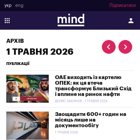
укр
eng
Підписатися
АРХІВ
1 ТРАВНЯ 2026
ПУБЛІКАЦІЇ
ОАЕ виходить із картелю
ОПЕК: як ця втеча
трансформує Близький Схід
і вплине на ринок нафти
ДЕНИС ЗАКІЯНОВ - 1 ТРАВНЯ 2026
Заощадити 600+ годин на
місяць лише на
документообігу
1 ТРАВНЯ 2026