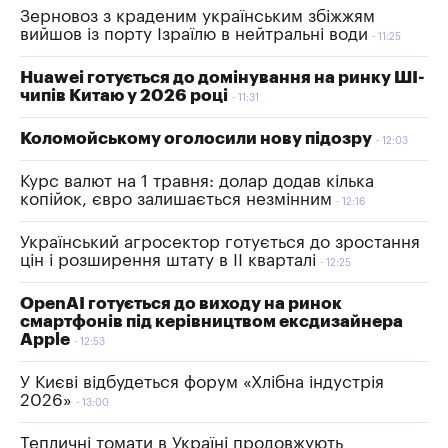
Зерновоз з краденим українським збіжжям
вийшов із порту Ізраїлю в нейтральні води
11:25
Huawei готується до домінування на ринку ШІ-
чипів Китаю у 2026 році
11:31
Коломойському оголосили нову підозру
12:03
Курс валют на 1 травня: долар додав кілька
копійок, євро залишається незмінним
12:16
Український агросектор готується до зростання
цін і розширення штату в II кварталі
12:25
OpenAI готується до виходу на ринок
смартфонів під керівництвом ексдизайнера
Apple
12:53
У Києві відбудеться форум «Хлібна індустрія
2026»
13:00
Тепличні томати в Україні продовжують