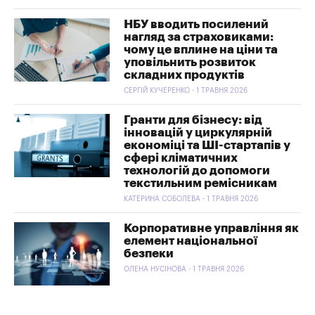
НБУ вводить посилений
нагляд за страховиками:
чому це вплине на ціни та
уповільнить розвиток
складних продуктів
СЕРГІЙ КУЧЕРЕНКО - 1 ТРАВНЯ 2026
Гранти для бізнесу: від
інновацій у циркулярній
економіці та ШІ-стартапів у
сфері кліматичних
технологій до допомоги
текстильним ремісникам
КАТЕРИНА СОБОЛЕВА - 1 ТРАВНЯ 2026
Корпоративне управління як
елемент національної
безпеки
ОЛЕНА НУСІНОВА - 1 ТРАВНЯ 2026