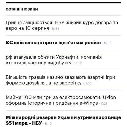
ОСТАННІ НОВИНИ
Гривня зміцнюється: НБУ знизив курс долара та
євро на 10 серпня
18:33
ЄС ввів санкції проти ще п'ятьох росіян
18:15
рф атакувала об'єкти Укрнафти: компанія
втратила частину видобутку
17:33
Більшість гравців казино вважають азартні ігри
формою дозвілля, а не заробітку
17:30
Майже 100 млн грн за електросамокати: Uklon
оформив історичне придбання e-Wings
17:21
Міжнародні резерви України утрималися вище
$51 млрд – НБУ
16:10