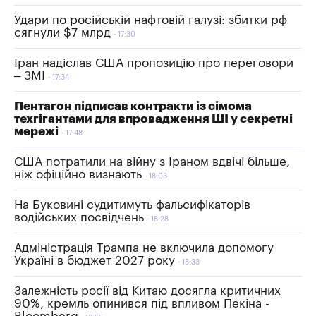
Удари по російській нафтовій галузі: збитки рф
сягнули $7 млрд
17:30
Іран надіслав США пропозицію про переговори
– ЗМІ
17:34
Пентагон підписав контракти із сімома
техгігантами для впровадження ШІ у секретні
мережі
17:48
США потратили на війну з Іраном вдвічі більше,
ніж офіційно визнають
18:03
На Буковині судитимуть фальсифікаторів
водійських посвідчень
18:28
Адміністрація Трампа не включила допомогу
Україні в бюджет 2027 року
18:33
Залежність росії від Китаю досягла критичних
90%, кремль опинився під впливом Пекіна -