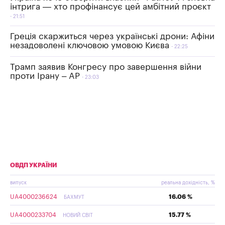
інтрига — хто профінансує цей амбітний проєкт
21:51
Греція скаржиться через українські дрони: Афіни
незадоволені ключовою умовою Києва
22:25
Трамп заявив Конгресу про завершення війни
проти Ірану – AP
23:03
ОВДП УКРАЇНИ
випуск
реальна дохідність, %
UA4000236624
16.06 %
БАХМУТ
UA4000233704
15.77 %
НОВИЙ СВІТ