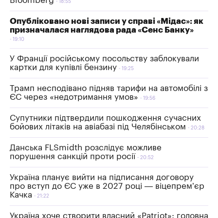
Bloomberg
18:55
Опубліковано нові записи у справі «Мідас»: як
призначалася наглядова рада «Сенс Банку»
19:10
У Франції російському посольству заблокували
картки для купівлі бензину
19:25
Трамп несподівано підняв тарифи на автомобілі з
ЄС через «недотримання умов»
19:56
Супутники підтвердили пошкодження сучасних
бойових літаків на авіабазі під Челябінськом
20:28
Данська FLSmidth розслідує можливе
порушення санкцій проти росії
20:52
Україна планує вийти на підписання договору
про вступ до ЄС уже в 2027 році — віцепрем’єр
Качка
21:22
Україна хоче створити власний «Patriot»: головна