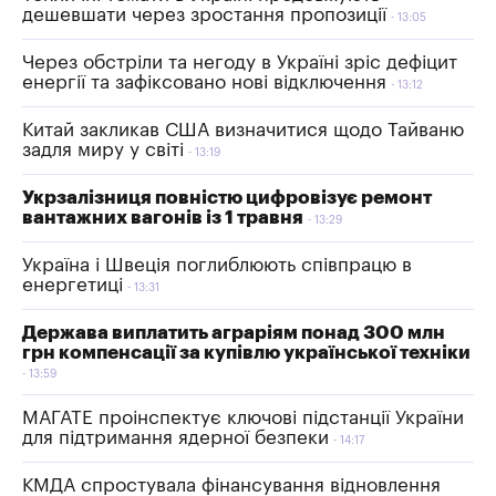
дешевшати через зростання пропозиції
13:05
Через обстріли та негоду в Україні зріс дефіцит
енергії та зафіксовано нові відключення
13:12
Китай закликав США визначитися щодо Тайваню
задля миру у світі
13:19
Укрзалізниця повністю цифровізує ремонт
вантажних вагонів із 1 травня
13:29
Україна і Швеція поглиблюють співпрацю в
енергетиці
13:31
Держава виплатить аграріям понад 300 млн
грн компенсації за купівлю української техніки
13:59
МАГАТЕ проінспектує ключові підстанції України
для підтримання ядерної безпеки
14:17
КМДА спростувала фінансування відновлення