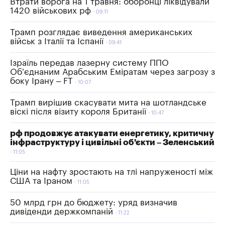
Втрати ворога на 1 травня: оборонці ліквідували
1420 військових рф
09:11
Трамп розглядає виведення американських
військ з Італії та Іспанії
09:41
Ізраїль передав лазерну систему ППО
Об’єднаним Арабським Еміратам через загрозу з
боку Ірану – FT
10:07
Трамп вирішив скасувати мита на шотландське
віскі після візиту короля Британії
10:47
рф продовжує атакувати енергетику, критичну
інфраструктуру і цивільні об'єкти – Зеленський
11:05
Ціни на нафту зростають на тлі напруженості між
США та Іраном
11:05
50 млрд грн до бюджету: уряд визначив
дивіденди держкомпаній
11:22