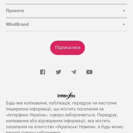
Проєкти
MindBrand
Підписатися
Будь-яке копiювання, публiкацiя, передрук чи наступне
поширення iнформацiї, що мiстить посилання на
«Iнтерфакс-Україна», суворо забороняється. Передрук,
копіювання або відтворення інформації, яка містить
посилання на агентство «Українські Новини», в будь-якому
вигляді суворо заборонено.