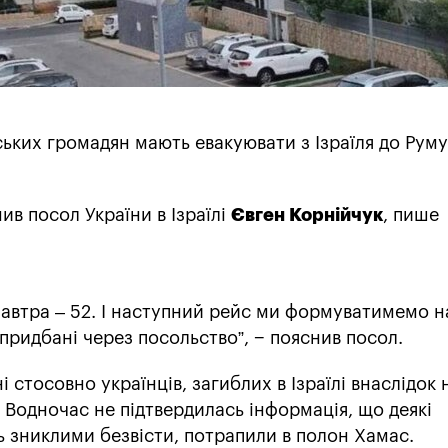
ких громадян мають евакуювати з Ізраїля до Румун
мив посол України в Ізраїлі
Євген Корнійчук
, пише
завтра – 52. І наступний рейс ми формуватимемо н
і придбані через посольство”, − пояснив посол.
і стосовно українців, загиблих в Ізраїлі внаслідок
. Водночас не підтвердилась інформація, що деякі
 зниклими безвісти, потрапили в полон Хамас.