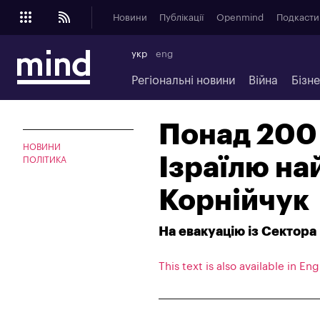
Новини
Публікації
Openmind
Подкасти
укр
eng
Регіональні новини
Війна
Бізн
Понад 200 
НОВИНИ
Ізраїлю на
ПОЛІТИКА
Корнійчук
На евакуацію із Сектора
This text is also available in Eng