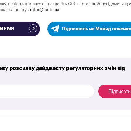
у, виділіть її мишкою і натисніть Ctrl + Enter, щоб повідомити пр
аска, на пошту
editor@mind.ua
e NEWS
Підпишись на Майнд поясню
ву розсилку дайджесту регуляторних змін від
Підписати