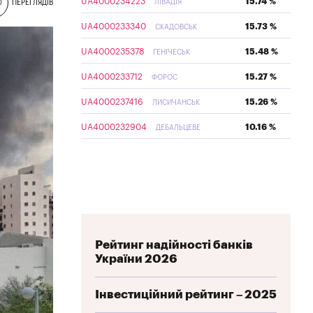
UA4000234223
15.74 %
ЛІВАДІЯ
0
ПЕРЕГЛЯДІВ
UA4000233340
15.73 %
СКАДОВСЬК
UA4000235378
15.48 %
ГЕНІЧЕСЬК
UA4000233712
15.27 %
ФОРОС
UA4000237416
15.26 %
ЛИСИЧАНСЬК
UA4000232904
10.16 %
ДЕБАЛЬЦЕВЕ
Рейтинг надійності банків
України 2026
Інвестиційний рейтинг – 2025