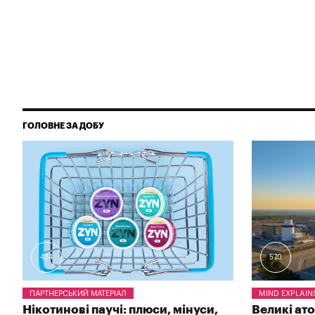
ГОЛОВНЕ ЗА ДОБУ
424
570
ПАРТНЕРСЬКИЙ МАТЕРІАЛ
MIND EXPLAIN
Нікотинові паучі: плюси, мінуси,
Великі ат