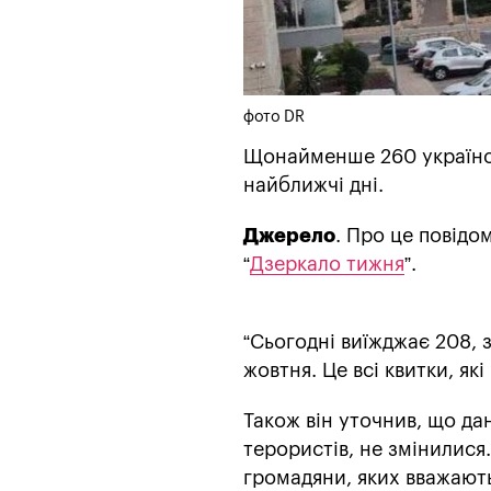
фото DR
Щонайменше 260 українсь
найближчі дні.
Джерело
. Про це повідо
“
Дзеркало тижня
”.
“Сьогодні виїжджає 208, 
жовтня. Це всі квитки, як
Також він уточнив, що дан
терористів, не змінилися
громадяни, яких вважають