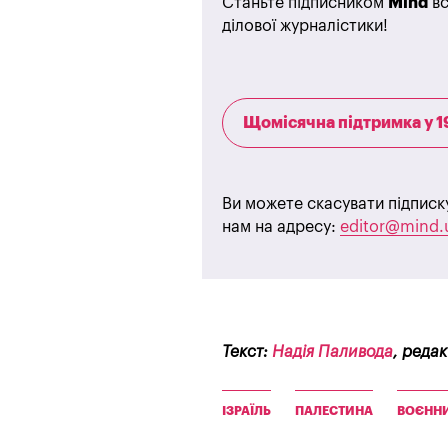
Станьте підписником
Mind
вс
ділової журналістики!
Щомісячна підтримка у 1
Ви можете скасувати підписк
нам на адресу:
editor@mind.
Текст:
Надія Паливода
, реда
ІЗРАЇЛЬ
ПАЛЕСТИНА
ВОЄННИ