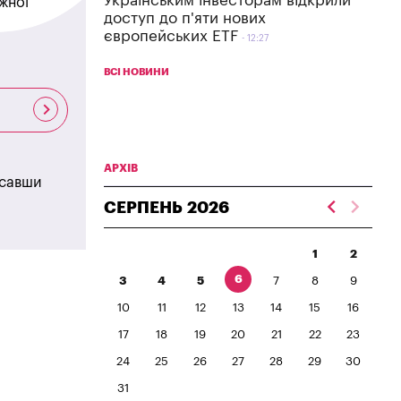
Українським інвесторам відкрили
жної
доступ до п'яти нових
європейських ETF
12:27
ВСІ НОВИНИ
АРХІВ
исавши
СЕРПЕНЬ
2026
1
2
6
3
4
5
7
8
9
10
11
12
13
14
15
16
17
18
19
20
21
22
23
24
25
26
27
28
29
30
31