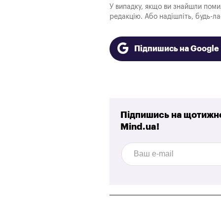
У випадку, якщо ви знайшли помилк
редакцію. Або надішліть, будь-л
Підпишись на Googl
Підпишись на щотижне
Mind.ua!