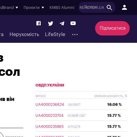
ndBrand
Проєкти
KMBS Alumni
REACTOR.UA
Підписатися
та
Нерухомість
LifeStyle
з
сол
ОВДП УКРАЇНИ
випуск
реальна дохідність, %
в він
UA4000236624
16.06 %
БАХМУТ
UA4000233704
15.77 %
НОВИЙ СВІТ
UA4000235865
15.77 %
АЛУШТА