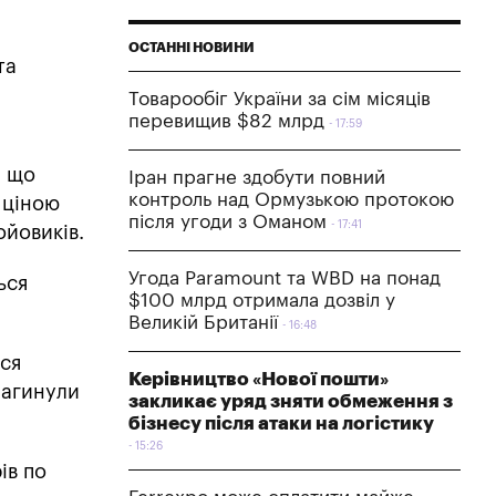
ОСТАННІ НОВИНИ
та
Товарообіг України за сім місяців
перевищив $82 млрд
17:59
, що
Іран прагне здобути повний
контроль над Ормузькою протокою
ю ціною
після угоди з Оманом
17:41
ойовиків.
Угода Paramount та WBD на понад
ься
$100 млрд отримала дозвіл у
Великій Британії
16:48
ься
Керівництво «Нової пошти»
загинули
закликає уряд зняти обмеження з
бізнесу після атаки на логістику
15:26
ів по