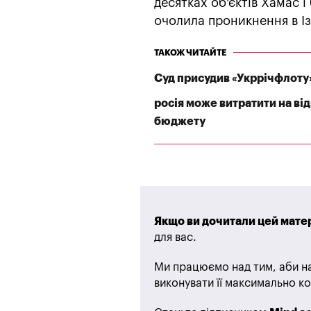
десятках об'єктів Хамас і
очолила проникнення в Із
ТАКОЖ ЧИТАЙТЕ
Суд присудив «Укррічфлоту
росія може витратити на ві
бюджету
Якщо ви дочитали цей матер
для вас.
Ми працюємо над тим, аби на
виконувати її максимально ко