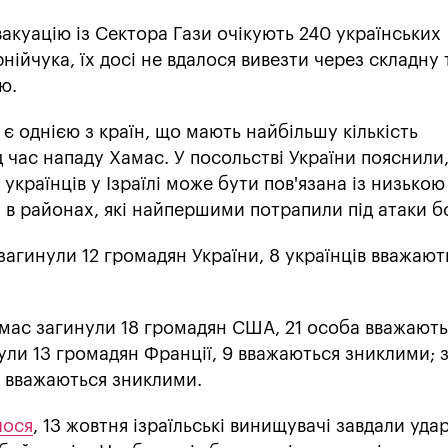
акуацію із Сектора Гази очікують 240 українських
нійчука, їх досі не вдалося вивезти через складну 
ю.
 є однією з країн, що мають найбільшу кількість
ід час нападу Хамас. У посольстві України пояснили
 українців у Ізраїлі може бути пов'язана із низько
 в районах, які найпершими потрапили під атаки б
і загинули 12 громадян України, 8 українців вважают
амас загинули 18 громадян США, 21 особа вважают
ули 13 громадян Франції, 9 вважаються зниклими; 
9 вважаються зниклими.
лося
, 13 жовтня ізраїльські винищувачі завдали удар