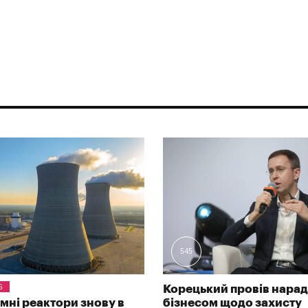
545
S
Корецький провів нарад
омні реактори знову в
бізнесом щодо захисту