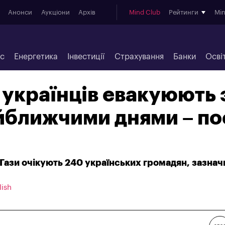
Анонси
Аукціони
Архів
Mind Club
Рейтинги
Mi
ес
Енергетика
Інвестиції
Страхування
Банки
Осві
українців евакуюють 
йближчими днями – по
 Гази очікують 240 українських громадян, зазначи
lish