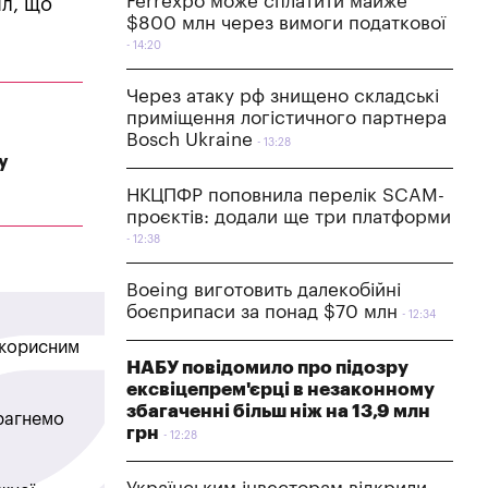
Ferrexpo може сплатити майже
ил, що
$800 млн через вимоги податкової
14:20
Через атаку рф знищено складські
приміщення логістичного партнера
Bosch Ukraine
13:28
у
НКЦПФР поповнила перелік SCAM-
проєктів: додали ще три платформи
12:38
Boeing виготовить далекобійні
боєприпаси за понад $70 млн
12:34
в корисним
НАБУ повідомило про підозру
ексвіцепрем'єрці в незаконному
збагаченні більш ніж на 13,9 млн
прагнемо
грн
12:28