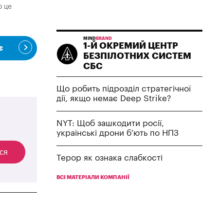
о це
MIND
BRAND
1-Й ОКРЕМИЙ ЦЕНТР
є
БЕЗПІЛОТНИХ СИСТЕМ
СБС
Що робить підрозділ стратегічної
дії, якщо немає Deep Strike?
NYT: Щоб зашкодити росії,
українські дрони б’ють по НПЗ
ся
Терор як ознака слабкості
ВСІ МАТЕРІАЛИ КОМПАНІЇ