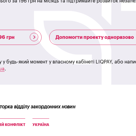
ього за 196 грн на місяць та підтримайте розвиток незале
96 грн
Допомогти проекту одноразово
у у будь-який момент у власному кабінеті LIQPAY, або нап
ua
.
кторка відділу закордонних новин
Й КОНФЛІКТ
УКРАЇНА