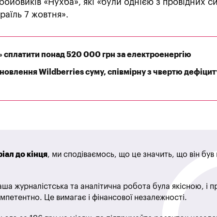
 бойовиків «Нухба», які «були однією з провідних с
раїль 7 жовтня».
» сплатити понад 520 000 грн за електроенергію
дновлення Wildberries суму, співмірну з чвертю дефіцит
іал до кінця
, ми сподіваємось, що це значить, що він бу
ша журналістська та аналітична робота була якісною, і 
мпетентно. Це вимагає і фінансової незалежності.