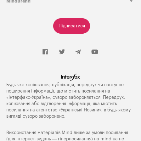
MindBrand
Підписатися
Будь-яке копiювання, публiкацiя, передрук чи наступне
поширення iнформацiї, що мiстить посилання на
«Iнтерфакс-Україна», суворо забороняється. Передрук,
копіювання або відтворення інформації, яка містить
посилання на агентство «Українські Новини», в будь-якому
вигляді суворо заборонено.
Використання матеріалів Mind лише за умови посилання
(для інтернет-видань — гіперпосилання) на
mind.ua
не