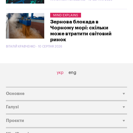
MIND EXPLAINS
Зернова блокада в
Чорному морі: скільки
може втратити світовий
ринок
ВІТАЛІЙ КРАВЧЕНКО - 10 СЕРПНЯ 2026
укр
eng
Основне
Галузі
Проєкти