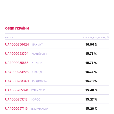
ОВДП УКРАЇНИ
випуск
реальна дохідність, %
UA4000236624
16.06 %
БАХМУТ
UA4000233704
15.77 %
НОВИЙ СВІТ
UA4000235865
15.77 %
АЛУШТА
UA4000234223
15.74 %
ЛІВАДІЯ
UA4000233340
15.73 %
СКАДОВСЬК
UA4000235378
15.48 %
ГЕНІЧЕСЬК
UA4000233712
15.27 %
ФОРОС
UA4000237416
15.26 %
ЛИСИЧАНСЬК