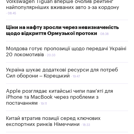
Volkswagen Tiguan вперше очолив рейтинг
найпопулярніших вживаних авто з-за кордону
08:45
Ціни на нафту зросли через невизначеність
щодо відкриття Ормузької протоки
08:38
Молдова готує пропозиції щодо передачі Україні
20 локомотивів
20:33
Україна шукає додаткові ресурси для потреб
Сил оборони – Корецький
19:47
Apple розглядає китайські чипи пам’яті для
iPhone та MacBook через проблеми з
постачанням
19:11
Китай втратив позиції серед ключових
експортних ринків Німеччини
18:33