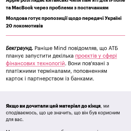
Apple розглядає китайські чипи пам’яті для iPhone
та MacBook через проблеми з постачанням
Молдова готує пропозиції щодо передачі Україні
20 локомотивів
Бекграунд.
Раніше Mind повідомляв, що АТБ
планує запустити декілька
проєктів у сфері
фінансових технологій
. Вони пов'язані з
платіжними терміналами, поповненням
карток і партнерством із банками.
Якщо ви дочитали цей матеріал до кінця
, ми
сподіваємось, що це значить, що він був корисним
для вас.