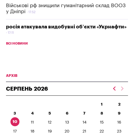
Військові рф знищили гуманітарний склад ВООЗ
у Дніпрі
17:52
росія атакувала видобувні об’єкти «Укрнафти»
17:11
ВСІ НОВИНИ
АРХІВ
СЕРПЕНЬ
2026
1
2
3
4
5
6
7
8
9
10
11
12
13
14
15
16
17
18
19
20
21
22
23