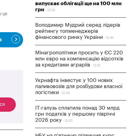
випускає облігації ще на 100 млн
грн
13:58
о це
Володимир Мудрий серед лідерів
рейтингу топменеджерів
фінансового ринку України
13:45
є
Мінагрополітики просить у ЄС 220
млн євро на компенсацію відсотків
за кредитами аграріїв
13:31
Укрнафта інвестує у 100 нових
паливовозів для розбудови власної
логістики
12:30
ся
IT-галузь сплатила понад 30 млрд
грн податків у першому півріччі
2026 року
12:03
НБУ на п'ятницю підвищив курс