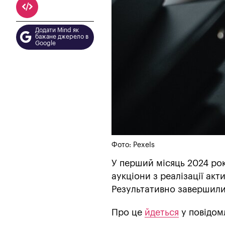
Додати Mind як
бажане джерело в
Google
Фото: Рexels
У перший місяць 2024 ро
аукціони з реалізації акт
Результативно завершилис
Про це
йдеться
у повідом