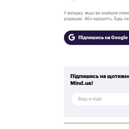
У випадку, якщо ви знайшли помилк
редакцію. Або надішліть, будь-л
Підпишись на Googl
Підпишись на щотижне
Mind.ua!