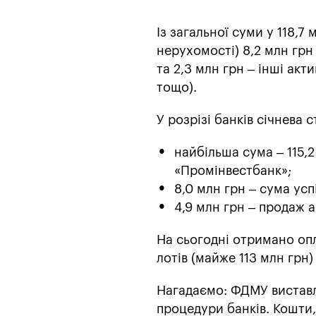
Із загальної суми у 118,7
нерухомості) 8,2 млн грн
та 2,3 млн грн – інші акт
тощо).
У розрізі банків січнева 
найбільша сума – 115,2
«Промінвестбанк»;
8,0 млн грн – сума усп
4,9 млн грн – продаж 
На сьогодні отримано опл
лотів (майже 113 млн грн)
Нагадаємо: ФДМУ виставля
процедури банків. Кошти,