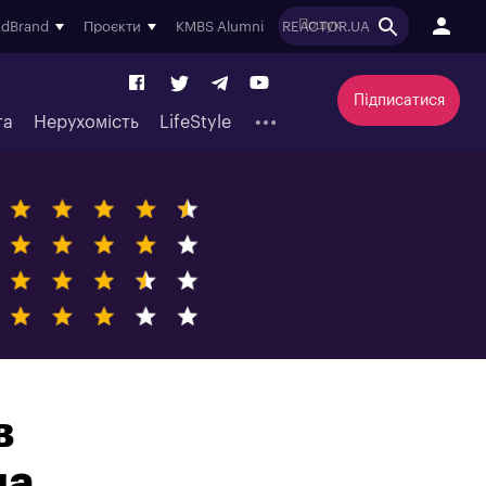
ndBrand
Проєкти
KMBS Alumni
REACTOR.UA
Підписатися
та
Нерухомість
LifeStyle
в
на