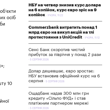
НБУ на четвер знизив курс долара
на 6 копійок, курс євро зріс на 9
 об’єкти
копійок
УЧОРА, 11:22
их осіб
оби
Commerzbank витратить понад 1
млрд євро на викуп акцій на тлі
протистояння з UniCredit
УЧОРА, 11:12
Сенс Банк скоротив чистий
прибуток за півріччя у понад 2 рази
5 СЕРПНЯ 2026
»;
Долар дешевшає, євро зростає:
НБУ встановив офіційний курс на 6
серпня
5 СЕРПНЯ 2026
шту 10
Ощадбанк надав 300 млн грн
кредиту «Сільпо ФУД» і став
йної
платіжним партнером мережі
5 СЕРПНЯ 2026