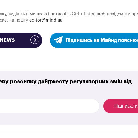
у, виділіть її мишкою і натисніть Ctrl + Enter, щоб повідомити пр
аска, на пошту
editor@mind.ua
e NEWS
Підпишись на Майнд поясню
ву розсилку дайджесту регуляторних змін від
Підписати