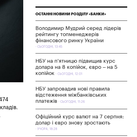
ОСТАННІ НОВИНИ РОЗДІЛУ «БАНКИ»
Володимир Мудрий серед лідерів
рейтингу топменеджерів
фінансового ринку України
СЬОГОДНІ, 13:45
НБУ на п'ятницю підвищив курс
долара на 8 копійок, євро – на 5
копійок
СЬОГОДНІ, 12:01
НБУ запровадив нові правила
відстеження міжбанківських
474
платежів
СЬОГОДНІ, 11:26
кладів.
.
Офіційний курс валют на 7 серпня:
долар і євро знову зростають
УЧОРА, 18:28