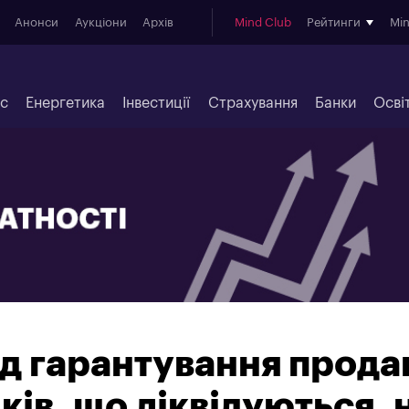
Анонси
Аукціони
Архів
Mind Club
Рейтинги
Mi
ес
Енергетика
Інвестиції
Страхування
Банки
Осві
нд гарантування прода
ків, що ліквідуються, 