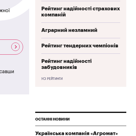
Рейтинг надійності страхових
жної
компаній
Аграрний незламний
Рейтинг тендерних чемпіонів
Рейтинг надійності
забудовників
исавши
УСІ РЕЙТИНГИ
ОСТАННІ НОВИНИ
Українська компанія «Агромат»