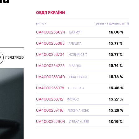
ОВДП УКРАЇНИ
випуск
реальна дохідність, %
UA4000236624
16.06 %
БАХМУТ
UA4000235865
15.77 %
АЛУШТА
UA4000233704
15.77 %
НОВИЙ СВІТ
0
ПЕРЕГЛЯДІВ
UA4000234223
15.74 %
ЛІВАДІЯ
UA4000233340
15.73 %
СКАДОВСЬК
UA4000235378
15.48 %
ГЕНІЧЕСЬК
UA4000233712
15.27 %
ФОРОС
UA4000237416
15.26 %
ЛИСИЧАНСЬК
UA4000232904
10.16 %
ДЕБАЛЬЦЕВЕ