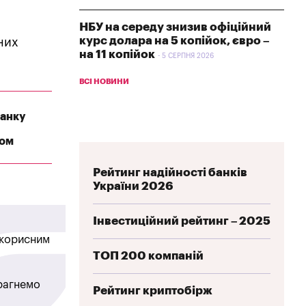
НБУ на середу знизив офіційний
курс долара на 5 копійок, євро –
них
на 11 копійок
5 СЕРПНЯ 2026
ВСІ НОВИНИ
банку
ном
Рейтинг надійності банків
України 2026
Інвестиційний рейтинг – 2025
в корисним
ТОП 200 компаній
прагнемо
Рейтинг криптобірж