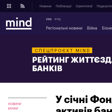
Новини
Публікації
Openmind
Подкасти
укр
eng
Регіональні новини
Війна
Бізн
У січні Фо
НОВИНИ
активів бан
БАНКИ