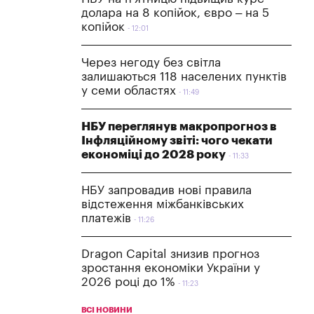
долара на 8 копійок, євро – на 5
копійок
12:01
Через негоду без світла
залишаються 118 населених пунктів
у семи областях
11:49
НБУ переглянув макропрогноз в
Інфляційному звіті: чого чекати
економіці до 2028 року
11:33
НБУ запровадив нові правила
відстеження міжбанківських
платежів
11:26
Dragon Capital знизив прогноз
зростання економіки України у
2026 році до 1%
11:23
ВСІ НОВИНИ