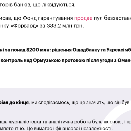
орів банків, що ліквідуються.
писав, що Фонд гарантування
продає
пул беззастав
анку «Форвард» за 333,2 млн грн.
оні за понад $200 млн: рішення Ощадбанку та Укрексім
й контроль над Ормузькою протокою після угоди з Ома
іал до кінця
, ми сподіваємось, що це значить, що він бу
ша журналістська та аналітична робота була якісною, і 
мпетентно. Це вимагає і фінансової незалежності.