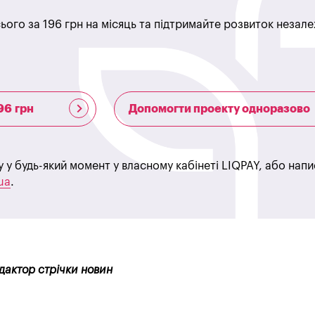
ього за 196 грн на місяць та підтримайте розвиток незале
96 грн
Допомогти проекту одноразово
у у будь-який момент у власному кабінеті LIQPAY, або нап
ua
.
едактор стрічки новин