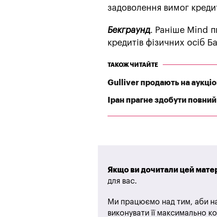
задоволення вимог кредит
Бекграунд
. Раніше Mind 
кредитів фізичних осіб Б
ТАКОЖ ЧИТАЙТЕ
Gulliver продають на аукці
Іран прагне здобути повни
Якщо ви дочитали цей матер
для вас.
Ми працюємо над тим, аби на
виконувати її максимально ко