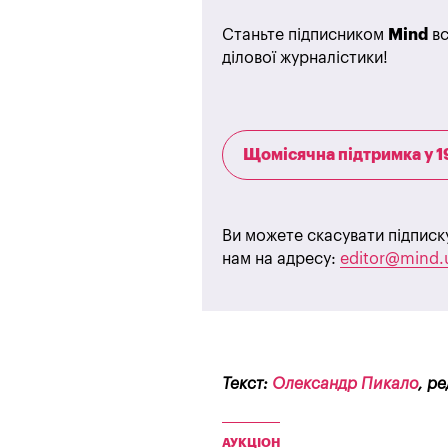
Станьте підписником
Mind
вс
ділової журналістики!
Щомісячна підтримка у 1
Ви можете скасувати підписк
нам на адресу:
editor@mind.
Текст:
Олександр Пикало
, р
АУКЦІОН