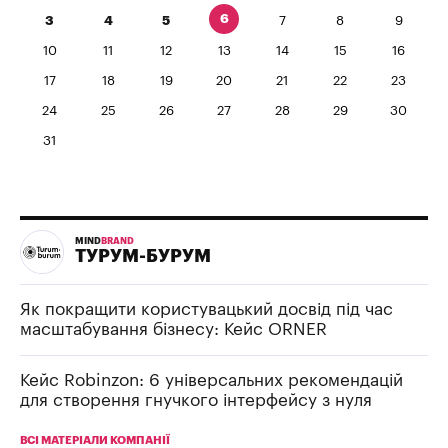
6
3
4
5
7
8
9
10
11
12
13
14
15
16
17
18
19
20
21
22
23
24
25
26
27
28
29
30
31
MIND
BRAND
ТУРУМ-БУРУМ
Як покращити користувацький досвід під час
масштабування бізнесу: Кейс ORNER
Кейс Robinzon: 6 універсальних рекомендацій
для створення гнучкого інтерфейсу з нуля
ВСІ МАТЕРІАЛИ КОМПАНІЇ