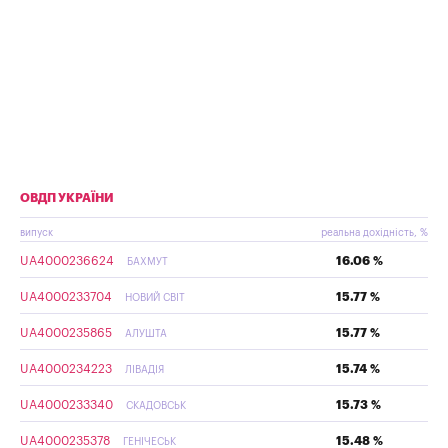
ОВДП УКРАЇНИ
випуск
реальна дохідність, %
UA4000236624
16.06 %
БАХМУТ
UA4000233704
15.77 %
НОВИЙ СВІТ
UA4000235865
15.77 %
АЛУШТА
UA4000234223
15.74 %
ЛІВАДІЯ
UA4000233340
15.73 %
СКАДОВСЬК
UA4000235378
15.48 %
ГЕНІЧЕСЬК