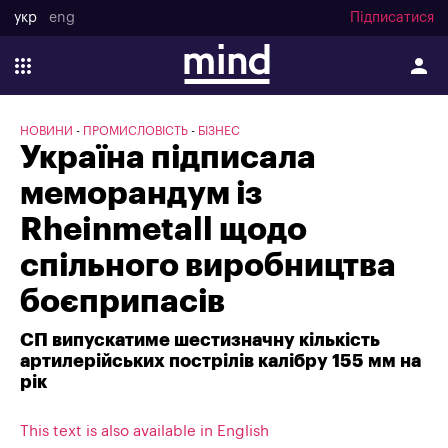
укр
eng
Підписатися
НОВИНИ
ПРОМИСЛОВІСТЬ
БІЗНЕС
Україна підписала
меморандум із
Rheinmetall щодо
спільного виробництва
боєприпасів
СП випускатиме шестизначну кількість
артилерійських пострілів калібру 155 мм на
рік
This text is also available in English