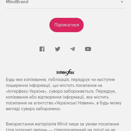
MindBrand
Підписатися
Будь-яке копiювання, публiкацiя, передрук чи наступне
поширення iнформацiї, що мiстить посилання на
«Iнтерфакс-Україна», суворо забороняється. Передрук,
копіювання або відтворення інформації, яка містить
посилання на агентство «Українські Новини», в будь-якому
вигляді суворо заборонено.
Використання матеріалів Mind лише за умови посилання
(для інтернет-видань — гіперпосилання) на
mind.ua
не