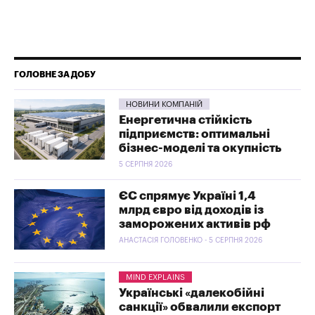
ГОЛОВНЕ ЗА ДОБУ
НОВИНИ КОМПАНІЙ
Енергетична стійкість
підприємств: оптимальні
бізнес-моделі та окупність
5 СЕРПНЯ 2026
ЄС спрямує Україні 1,4
млрд євро від доходів із
заморожених активів рф
АНАСТАСІЯ ГОЛОВЕНКО - 5 СЕРПНЯ 2026
MIND EXPLAINS
Українські «далекобійні
санкції» обвалили експорт