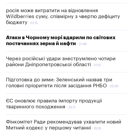
росія може витратити на відновлення
Wildberries суму, співмірну з чвертю дефіциту
бюджету
22:15
Атаки в Чорному морі вдарили по світових
постачаннях зерна й нафти
21:49
Через російські удари знеструмлено чотири
райони Дніпропетровської області
21:13
Підготовка до зими: Зеленський назвав три
головні пріоритети після засідання РНБО
20:50
ЄС оновлює правила імпорту продукції
тваринного походження
20:11
Фінкомітет Ради рекомендував ухвалити новий
Митний кодекс у першому читанні
19:35