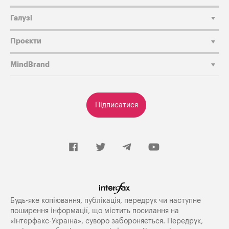
Галузі
Проєкти
MindBrand
Підписатися
Будь-яке копiювання, публiкацiя, передрук чи наступне
поширення iнформацiї, що мiстить посилання на
«Iнтерфакс-Україна», суворо забороняється. Передрук,