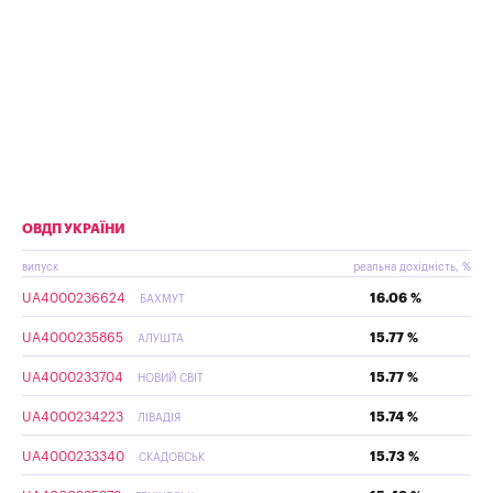
ОВДП УКРАЇНИ
випуск
реальна дохідність, %
UA4000236624
16.06 %
БАХМУТ
UA4000235865
15.77 %
АЛУШТА
UA4000233704
15.77 %
НОВИЙ СВІТ
UA4000234223
15.74 %
ЛІВАДІЯ
UA4000233340
15.73 %
СКАДОВСЬК