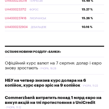
UA4000235378
15.48 %
ГЕНІЧЕСЬК
UA4000233712
15.27 %
ФОРОС
UA4000237416
15.26 %
ЛИСИЧАНСЬК
UA4000232904
10.16 %
ДЕБАЛЬЦЕВЕ
ОСТАННІ НОВИНИ РОЗДІЛУ «БАНКИ»
Офіційний курс валют на 7 серпня: долар і євро
знову зростають
УЧОРА, 18:28
НБУ на четвер знизив курс долара на 6
копійок, курс євро зріс на 9 копійок
УЧОРА, 11:22
Commerzbank витратить понад 1 млрд євро на
викуп акцій на тлі протистояння з UniCredit
УЧОРА, 11:12