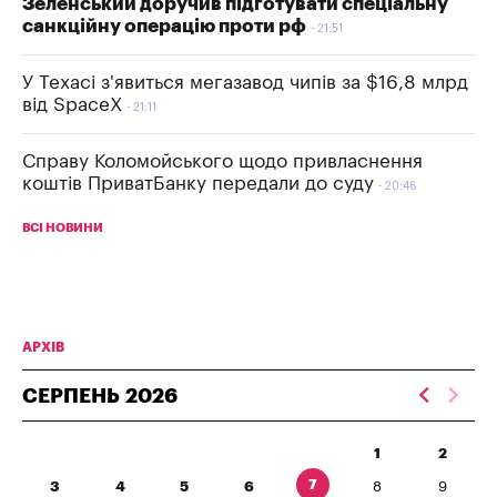
Зеленський доручив підготувати спеціальну
санкційну операцію проти рф
21:51
У Техасі з'явиться мегазавод чипів за $16,8 млрд
від SpaceX
21:11
Справу Коломойського щодо привласнення
коштів ПриватБанку передали до суду
20:46
ВСІ НОВИНИ
АРХІВ
СЕРПЕНЬ
2026
1
2
7
3
4
5
6
8
9