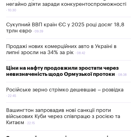
негайно діяти заради конкурентоспроможності
10:30
Сукупний ВВП країн ЄС у 2025 році досяг 18,8
трлн євро
09:39
Продажі нових комерційних авто в Україні в
липні зросли на 34% за рік
08:42
Ціни на нафту продовжили зростати через
невизначеність щодо Ормузької протоки
08:38
Російське зерно стрімко дешевшає – розвідка
22:45
Вашингтон запровадив нові санкції проти
військових Куби через співпрацю з росією та
Китаєм
22:15