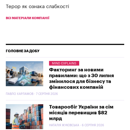
Терор як ознака слабкості
ВСІ МАТЕРІАЛИ КОМПАНІЇ
ГОЛОВНЕ ЗА ДОБУ
MIND EXPLAINS
Факторинг за новими
правилами: що з 30 липня
змінилося для бізнесу та
фінансових компаній
ПАВЛО ХАРЛАМОВ - 7 СЕРПНЯ 2026
Товарообіг України за сім
місяців перевищив $82
млрд
НАТАЛІЯ ЖУКОВСЬКА - 6 СЕРПНЯ 2026