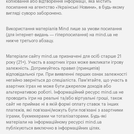
копіювання або відтворення інформації, яка містить
посилання на агентство «Українські Новини», в будь-якому
вигляді суворо заборонено.
Використання матеріалів Mind лише за умови посилання
(для інтернет-видань — гіперпосилання) на
mind.ua
не
нижче третього абзацу.
Матеріали сайту mind.ua призначені для осіб старше 21
року (21+). Участь в азартних іграх може викликати ігрову
залежність. Дотримуйтесь правил (принципів)
відповідальної гри. При виявленні перших ознак залежності
негайно зверніться до спеціаліста. Пам'ятайте, що участь в
азартних іграх не може бути джерелом доходів або
альтернативою роботі. Інформаційний ресурс mind.ua не
проводить ігри на реальні та/або віртуальні гроші, також
сайт не приймає ні в якій формі оплату ставок та інших
платежів, які пов’язані/можуть бути пов’язані з азартними
іграми, букмекерами чи тоталізаторами. Будь-які
матеріали на інформаційному ресурсі mind.ua
публікуються виключно в інформаційних цілях.