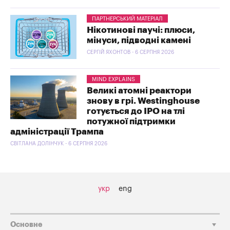
ПАРТНЕРСЬКИЙ МАТЕРІАЛ
Нікотинові паучі: плюси,
мінуси, підводні камені
СЕРГІЙ ЯХОНТОВ - 6 СЕРПНЯ 2026
MIND EXPLAINS
Великі атомні реактори
знову в грі. Westinghouse
готується до IPO на тлі
потужної підтримки
адміністрації Трампа
СВІТЛАНА ДОЛІНЧУК - 6 СЕРПНЯ 2026
укр
eng
Основне