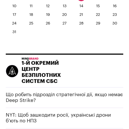
10
11
12
13
14
15
16
17
18
19
20
21
22
23
24
25
26
27
28
29
30
31
MIND
BRAND
1-Й ОКРЕМИЙ
ЦЕНТР
БЕЗПІЛОТНИХ
СИСТЕМ СБС
Що робить підрозділ стратегічної дії, якщо немає
Deep Strike?
NYT: Щоб зашкодити росії, українські дрони
б’ють по НПЗ