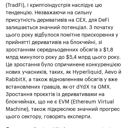
(TradFi), і криптоіндустрія наслідує цю
тенденцію. Незважаючи на сильну
присутність деривативів на CEX, для DeFi
залишається значний потенціал. З початку
цього року відбулося помітне прискорення у
прийнятті деривативів на блокчейні, зі
зростанням середньоденних обсягів з $1,8
млрд минулого року до $5,4 млрд цього року.
Це зростання було спричинене конкуренцією
нових учасників, таких, як Hyperliquid, Aevo й
RabbitX, а також відновленням обсягів у вже
встановлених гравців, як-от dYdX та GMX.
Зростання проєктів із деривативами на
блокчейнах, що не є EVM (Ethereum Virtual
Machine), також підкреслює значний прогрес
цього сектору, говорять експерти.