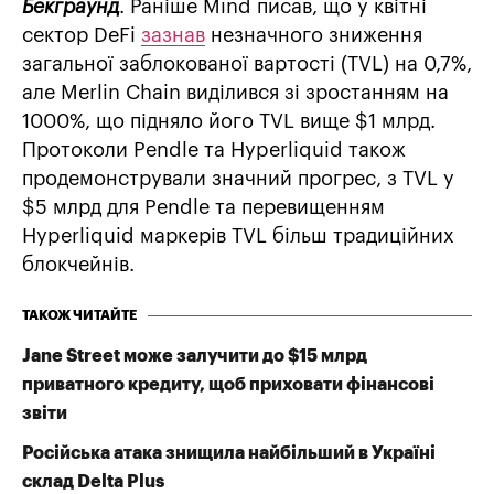
Бекграунд
. Раніше Mind писав, що у квітні
сектор DeFi
зазнав
незначного зниження
загальної заблокованої вартості (TVL) на 0,7%,
але Merlin Chain виділився зі зростанням на
1000%, що підняло його TVL вище $1 млрд.
Протоколи Pendle та Hyperliquid також
продемонстрували значний прогрес, з TVL у
$5 млрд для Pendle та перевищенням
Hyperliquid маркерів TVL більш традиційних
блокчейнів.
ТАКОЖ ЧИТАЙТЕ
Jane Street може залучити до $15 млрд
приватного кредиту, щоб приховати фінансові
звіти
Російська атака знищила найбільший в Україні
склад Delta Plus