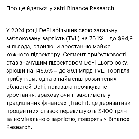
Про це йдеться у звіті Binance Research.
У 2024 році DeFi збільшив свою загальну
заблоковану вартість (TVL) на 75,1% – до $94,9
мільярда, сприяючи зростанню майже
кожного підсектору. Сегмент прибутковості
став значущим підсектором DeFi цього року,
зрісши на 148,6% – до $9,1 млрд TVL. Торгівля
прибутком, одна з найменш розвинених
областей DeFi, показала неочікуване
зростання, враховуючи її важливість у
традиційних фінансах (TradFi), де деривативи
процентних ставок перевищують $400 трлн
за номінальною вартістю, говорять у Binance
Research.