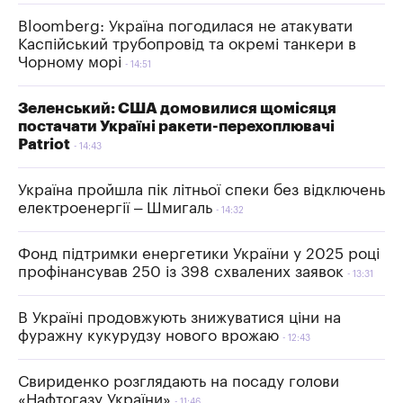
Bloomberg: Україна погодилася не атакувати
Каспійський трубопровід та окремі танкери в
Чорному морі
14:51
Зеленський: США домовилися щомісяця
постачати Україні ракети-перехоплювачі
Patriot
14:43
Україна пройшла пік літньої спеки без відключень
електроенергії – Шмигаль
14:32
Фонд підтримки енергетики України у 2025 році
профінансував 250 із 398 схвалених заявок
13:31
В Україні продовжують знижуватися ціни на
фуражну кукурудзу нового врожаю
12:43
Свириденко розглядають на посаду голови
«Нафтогазу України»
11:46