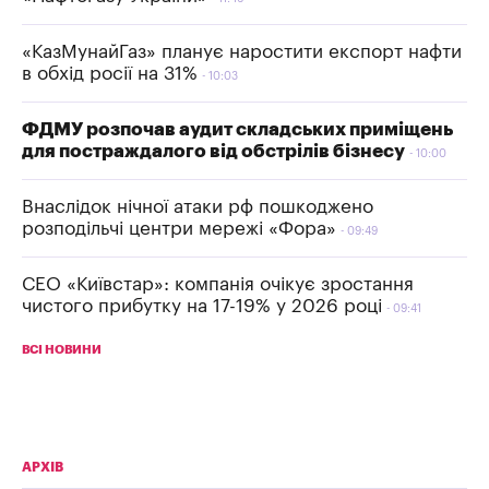
«КазМунайГаз» планує наростити експорт нафти
в обхід росії на 31%
10:03
ФДМУ розпочав аудит складських приміщень
для постраждалого від обстрілів бізнесу
10:00
Внаслідок нічної атаки рф пошкоджено
розподільчі центри мережі «Фора»
09:49
СЕО «Київстар»: компанія очікує зростання
чистого прибутку на 17-19% у 2026 році
09:41
ВСІ НОВИНИ
АРХІВ