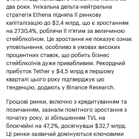
два роки. Унікальна дельта-нейтральна
стратегія Ethena підняла її ринкову
капіталізацію до $2,4 млрд, що є зростанням
на 2730,4%, роблячи її п'ятим за величиною
стейблкоїном. Це зростання не показує ознак
уповільнення, особливо в умовах високих
процентних ставок, що робить бізнес
стейблкоїнів дуже привабливим. Рекордний
прибуток Tether у $4,5 млрд в першому
кварталі цього року підтверджує цю
тенденцію, додають у Binance Research.
Грошові ринки, включно з кредитуванням та
позичанням, зазнали помітного зростання з
початку року, зі збільшенням TVL на
блокчейні на 47,2%, досягнувши $32,7 млрд.
Ці ринки зазвичай домінуються ключовими