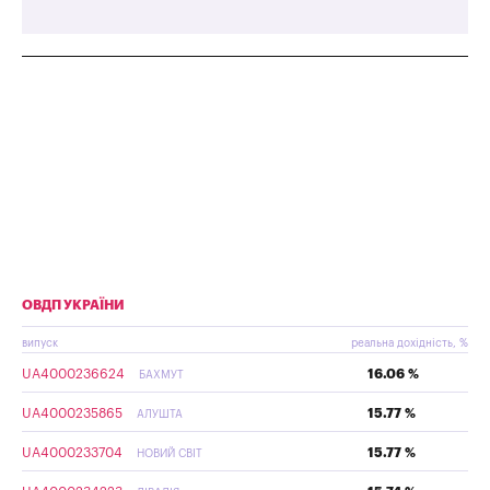
ОВДП УКРАЇНИ
випуск
реальна дохідність, %
UA4000236624
16.06 %
БАХМУТ
UA4000235865
15.77 %
АЛУШТА
UA4000233704
15.77 %
НОВИЙ СВІТ