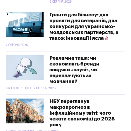
8 СЕРПНЯ 2026
Гранти для бізнесу: два
проєкти для ветеранів, два
конкурси для українсько-
молдовських партнерств, а
також інновації і ясла
7 СЕРПНЯ 2026
Рекламна тиша: чи
економлять бренди
завдяки «паузі», чи
переплачують за
мовчання?
ЄВГЕН ЛЕВЧЕНКО - 7 СЕРПНЯ 2026
НБУ переглянув
макропрогноз в
Інфляційному звіті: чого
чекати економіці до 2028
року