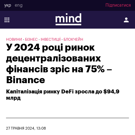
укр
eng
Підписатися
НОВИНИ
БІЗНЕС
ІНВЕСТИЦІЇ
БЛОКЧЕЙН
У 2024 році ринок
децентралізованих
фінансів зріс на 75% –
Binance
Капіталізація ринку DeFi зросла до $94,9
млрд
27 ТРАВНЯ 2024, 13:08