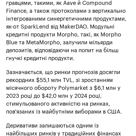
гравцями, такими, як Aave й Compound
Finance, а також протоколами з вертикально
інтегрованими синергетичними продуктами,
як-от SparkLend від MakerDAO. Модульні
кредитні продукти Morpho, такі, як Morpho
Blue та MetaMorpho, залучили мільярди
депозитів, відповідаючи на попит на більш
гнучкі кредитні продукти.
Зазначається, що ринки прогнозів досягли
рекордних $55,1 млн TVL, зі зростанням
місячного обороту Polymarket з $6,1 млн у
2023 році до $42,0 млн у 2024 році,
стимульованого активністю на ринках,
пов'язаних із майбутніми виборами в США.
Деривативи залишаються одним із
найбільших ринків у традиційних фінансах