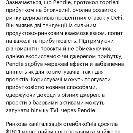
Зазначається, що Pendle, протокол торгівлі
прибутком на блокчейні, очолив розвиток
ринку деривативів процентних ставок у DeFi.
Він виявив дві тенденції із сильним
продуктово-ринковим взаємозв'язком: попит
на важелі та прибутковість. Підтримуючи
різноманітні проєкти й не обмежуючись
однією екосистемою чи джерелом прибутку,
Pendle здобув мережеві ефекти й забезпечив
цінність як для користувачів, так і для
проєктів. Користувачі можуть торгувати
прибутковістю новими способами,
одержуючи доходи з різних джерел, а
проєкти з базовими активами можуть
залучати більшу TVL через Pendle.
Ринкова капіталізація стейблкоїнів досягла
$161,1 млрд, найвищого показника майже за