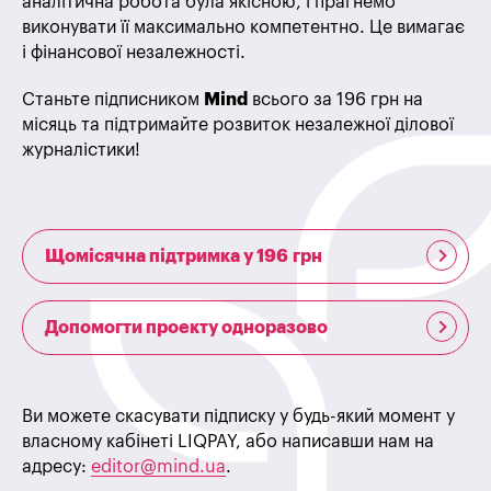
аналітична робота була якісною, і прагнемо
виконувати її максимально компетентно. Це вимагає
і фінансової незалежності.
Станьте підписником
Mind
всього за 196 грн на
місяць та підтримайте розвиток незалежної ділової
журналістики!
Щомісячна підтримка у 196 грн
Допомогти проекту одноразово
Ви можете скасувати підписку у будь-який момент у
власному кабінеті LIQPAY, або написавши нам на
адресу:
editor@mind.ua
.