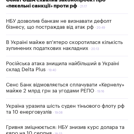
«пекельні санкції» проти рф
21:17
НБУ дозволив банкам не визнавати дефолт
бізнесу, що постраждав від атак рф
20:49
В Україні майже вп'ятеро скоротилася кількість
зупинених податкових накладних
20:13
Російська атака знищила найбільший в Україні
склад Delta Plus
19:40
Сенс Банк відмовляється сплачувати «Кернелу»
майже 2 млрд грн за угодами РЕПО
19:16
Україна уразила шість суден тіньового флоту рф
та 10 енерговузлів
19:08
Гривня зміцнюється: НБУ знизив курс долара та
євро на 10 серпня
18:33