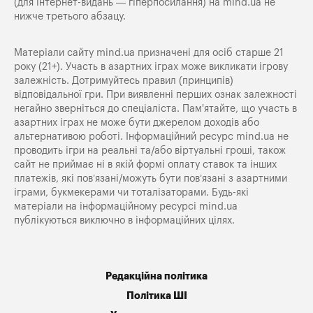
(для інтернет-видань — гіперпосилання) на
mind.ua
не
нижче третього абзацу.
Матеріали сайту mind.ua призначені для осіб старше 21
року (21+). Участь в азартних іграх може викликати ігрову
залежність. Дотримуйтесь правил (принципів)
відповідальної гри. При виявленні перших ознак залежності
негайно зверніться до спеціаліста. Пам'ятайте, що участь в
азартних іграх не може бути джерелом доходів або
альтернативою роботі. Інформаційний ресурс mind.ua не
проводить ігри на реальні та/або віртуальні гроші, також
сайт не приймає ні в якій формі оплату ставок та інших
платежів, які пов’язані/можуть бути пов’язані з азартними
іграми, букмекерами чи тоталізаторами. Будь-які
матеріали на інформаційному ресурсі mind.ua
публікуються виключно в інформаційних цілях.
Редакційна політика
Політика ШІ