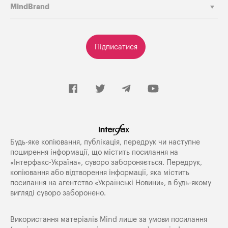
MindBrand
Підписатися
Будь-яке копiювання, публiкацiя, передрук чи наступне
поширення iнформацiї, що мiстить посилання на
«Iнтерфакс-Україна», суворо забороняється. Передрук,
копіювання або відтворення інформації, яка містить
посилання на агентство «Українські Новини», в будь-якому
вигляді суворо заборонено.
Використання матеріалів Mind лише за умови посилання