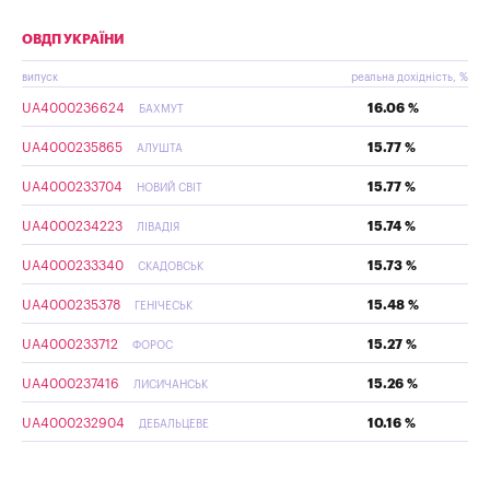
ОВДП УКРАЇНИ
випуск
реальна дохідність, %
UA4000236624
16.06 %
БАХМУТ
UA4000235865
15.77 %
АЛУШТА
UA4000233704
15.77 %
НОВИЙ СВІТ
UA4000234223
15.74 %
ЛІВАДІЯ
UA4000233340
15.73 %
СКАДОВСЬК
UA4000235378
15.48 %
ГЕНІЧЕСЬК
UA4000233712
15.27 %
ФОРОС
UA4000237416
15.26 %
ЛИСИЧАНСЬК
UA4000232904
10.16 %
ДЕБАЛЬЦЕВЕ