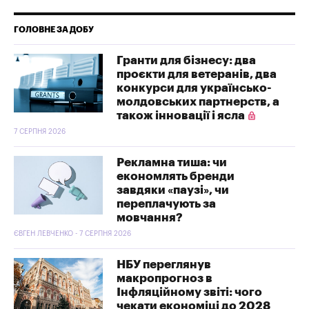
ГОЛОВНЕ ЗА ДОБУ
Гранти для бізнесу: два
проєкти для ветеранів, два
конкурси для українсько-
молдовських партнерств, а
також інновації і ясла
7 СЕРПНЯ 2026
Рекламна тиша: чи
економлять бренди
завдяки «паузі», чи
переплачують за
мовчання?
ЄВГЕН ЛЕВЧЕНКО - 7 СЕРПНЯ 2026
НБУ переглянув
макропрогноз в
Інфляційному звіті: чого
чекати економіці до 2028