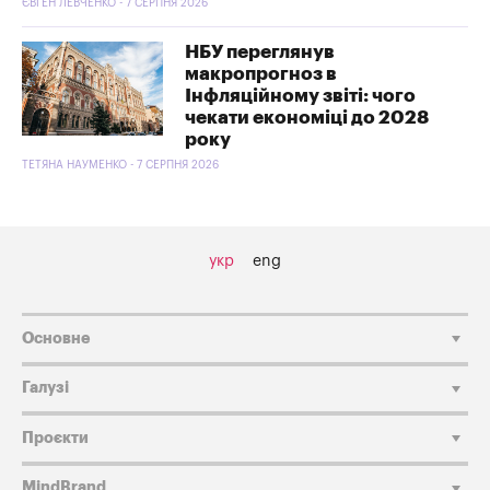
ЄВГЕН ЛЕВЧЕНКО - 7 СЕРПНЯ 2026
НБУ переглянув
макропрогноз в
Інфляційному звіті: чого
чекати економіці до 2028
року
ТЕТЯНА НАУМЕНКО - 7 СЕРПНЯ 2026
укр
eng
Основне
Галузі
Проєкти
MindBrand