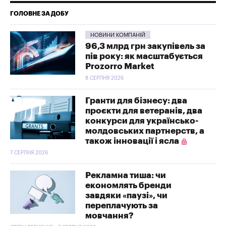
ГОЛОВНЕ ЗА ДОБУ
НОВИНИ КОМПАНІЙ
96,3 млрд грн закупівель за
пів року: як масштабується
Prozorro Market
8 СЕРПНЯ 2026
Гранти для бізнесу: два
проєкти для ветеранів, два
конкурси для українсько-
молдовських партнерств, а
також інновації і ясла
7 СЕРПНЯ 2026
Рекламна тиша: чи
економлять бренди
завдяки «паузі», чи
переплачують за
мовчання?