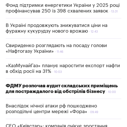
Фонд підтримки енергетики України у 2025 році
профінансував 250 із 398 схвалених заявок
13:31
В Україні продовжують знижуватися ціни на
фуражну кукурудзу нового врожаю
12:43
Свириденко розглядають на посаду голови
«Нафтогазу України»
11:46
«КазМунайГаз» планує наростити експорт нафти
в обхід росії на 31%
10:03
ФДМУ розпочав аудит складських приміщень
для постраждалого від обстрілів бізнесу
10:00
Внаслідок нічної атаки рф пошкоджено
розподільчі центри мережі «Фора»
09:49
СЕО «Київстар»: компанія очікує зростання