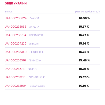
ОВДП УКРАЇНИ
випуск
реальна дохідність, %
UA4000236624
16.06 %
БАХМУТ
UA4000235865
15.77 %
АЛУШТА
UA4000233704
15.77 %
НОВИЙ СВІТ
UA4000234223
15.74 %
ЛІВАДІЯ
UA4000233340
15.73 %
СКАДОВСЬК
UA4000235378
15.48 %
ГЕНІЧЕСЬК
UA4000233712
15.27 %
ФОРОС
UA4000237416
15.26 %
ЛИСИЧАНСЬК
UA4000232904
10.16 %
ДЕБАЛЬЦЕВЕ