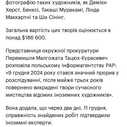
фотографію таких художників, як Демієн
Херст, Бенксі, Такаші Муракамі, Лінда
Маккартні та Ши Сінінг.
Загальна вартість цих творів оцінюється в
понад $186 600.
Представниця окружної прокуратури
Перемишля Малгожата Тацюх-Курасевич
розповіла польському інформагентству PAP:
«9 грудня 2024 року стався значний прорив у
розслідуванні, після майже трьох років
повернено викрадені твори сучасного
мистецтва відомих іноземних художників».
Вона додала, що через два дні, 11 грудня,
справжність знайдених робіт підтвердили
іноземні експерти.