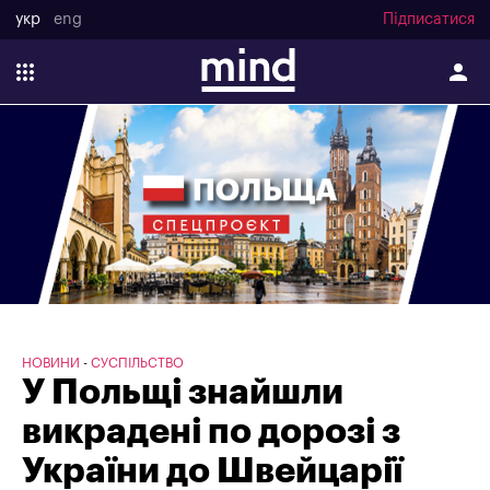
укр
eng
Підписатися
НОВИНИ
СУСПІЛЬСТВО
У Польщі знайшли
викрадені по дорозі з
України до Швейцарії