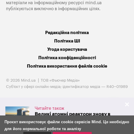
матеріали на інформаційному ресурсі mind.ua
публікуються виключно в інформаційних цілях.
Редакційна політика
Політика ШІ
Угода користувача
Політика конфіденційності
Політика використання файлів cookie
© 2026 Mind.ua
ТОВ «Фьючер Медiа»
Cуб'єкт у сфері онлайн-медіа; ідентифікатор медіа — R40−01989
Читайте також
Великі атомні реактори знову в
грі. Westinghouse готується до
Проєкт використовує файли cookie сервісів Mind. Це необхідно
IPO на тлі потужної підтримки
для його нормальної роботи та аналізу
адміністрації Трампа