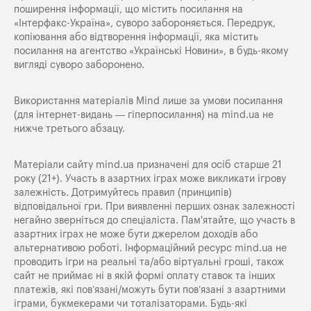
поширення iнформацiї, що мiстить посилання на
«Iнтерфакс-Україна», суворо забороняється. Передрук,
копіювання або відтворення інформації, яка містить
посилання на агентство «Українські Новини», в будь-якому
вигляді суворо заборонено.
Використання матеріалів Mind лише за умови посилання
(для інтернет-видань — гіперпосилання) на
mind.ua
не
нижче третього абзацу.
Матеріали сайту mind.ua призначені для осіб старше 21
року (21+). Участь в азартних іграх може викликати ігрову
залежність. Дотримуйтесь правил (принципів)
відповідальної гри. При виявленні перших ознак залежності
негайно зверніться до спеціаліста. Пам'ятайте, що участь в
азартних іграх не може бути джерелом доходів або
альтернативою роботі. Інформаційний ресурс mind.ua не
проводить ігри на реальні та/або віртуальні гроші, також
сайт не приймає ні в якій формі оплату ставок та інших
платежів, які пов’язані/можуть бути пов’язані з азартними
іграми, букмекерами чи тоталізаторами. Будь-які