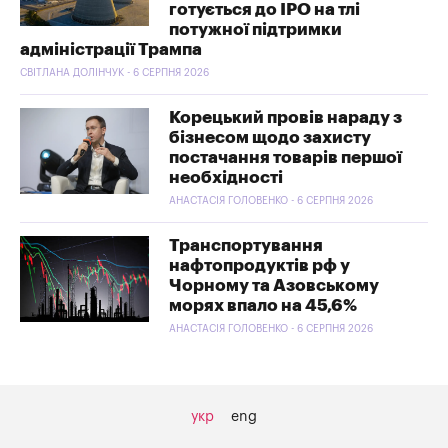
готується до IPO на тлі
потужної підтримки
адміністрації Трампа
СВІТЛАНА ДОЛІНЧУК - 6 СЕРПНЯ 2026
Корецький провів нараду з
бізнесом щодо захисту
постачання товарів першої
необхідності
АНАСТАСІЯ ГОЛОВЕНКО - 6 СЕРПНЯ 2026
Транспортування
нафтопродуктів рф у
Чорному та Азовському
морях впало на 45,6%
АНАСТАСІЯ ГОЛОВЕНКО - 6 СЕРПНЯ 2026
укр
eng