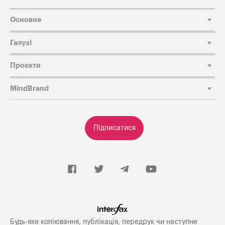
Основне
Галузі
Проєкти
MindBrand
Підписатися
Будь-яке копiювання, публiкацiя, передрук чи наступне