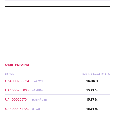
ОВДП УКРАЇНИ
випуск
реальна дохідність, %
UA4000236624
16.06 %
БАХМУТ
UA4000235865
15.77 %
АЛУШТА
UA4000233704
15.77 %
НОВИЙ СВІТ
UA4000234223
15.74 %
ЛІВАДІЯ