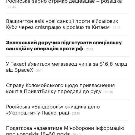
Російське зерно стрімко дешевшає – розвідка
22:45
Вашингтон ввів нові санкції проти військових
Куби через співпрацю з росією та Китаєм
22:15
Зеленський доручив підготувати спеціальну
санкційну операцію проти рф
21:51
У Техасі з'явиться мегазавод чипів за $16,8 млрд
від SpaceX
21:11
Справу Коломойського щодо привласнення
коштів ПриватБанку передали до суду
20:46
Російська «Бандероль» знищила депо
«Укрпошти» у Павлограді
20:13
Податкова надаватиме Міноборони інформацію
про чоловіків 18–60 років
19:49