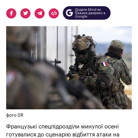
Додати Mind як
бажане джерело в
Google
фото DR
Французькі спецпідрозділи минулої осені
готувалися до сценарію відбиття атаки на