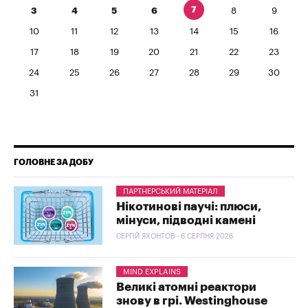
7
3
4
5
6
8
9
10
11
12
13
14
15
16
17
18
19
20
21
22
23
24
25
26
27
28
29
30
31
ГОЛОВНЕ ЗА ДОБУ
ПАРТНЕРСЬКИЙ МАТЕРІАЛ
Нікотинові паучі: плюси,
мінуси, підводні камені
СЕРГІЙ ЯХОНТОВ - 6 СЕРПНЯ 2026
MIND EXPLAINS
Великі атомні реактори
знову в грі. Westinghouse