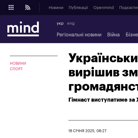
Новини
Публікації
Openmind
Подкасти
укр
eng
Регіональні новини
Війна
Бізн
Українськи
НОВИНИ
вирішив зм
СПОРТ
громадянс
Гімнаст виступатиме за
18 СІЧНЯ 2025, 08:27