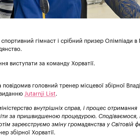
й спортивний гімнаст і срібний призер Олімпіади в
дянство.
ня виступати за команду Хорватії.
 повідомив головний тренер місцевої збірної Влад
 виданню
Jutarnji List
.
іністерство внутрішніх справ, і процес отримання
піти за пришвидшеною процедурою. Сподіваємося,
отім зареєструємо зміну громадянства у Світовій ф
нер збірної Хорватії.