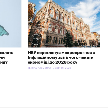
1238
омлять
НБУ переглянув макропрогноз в
 чи
Інфляційному звіті: чого чекати
ння?
економіці до 2028 року
ТЕТЯНА НАУМЕНКО - 7 СЕРПНЯ 2026