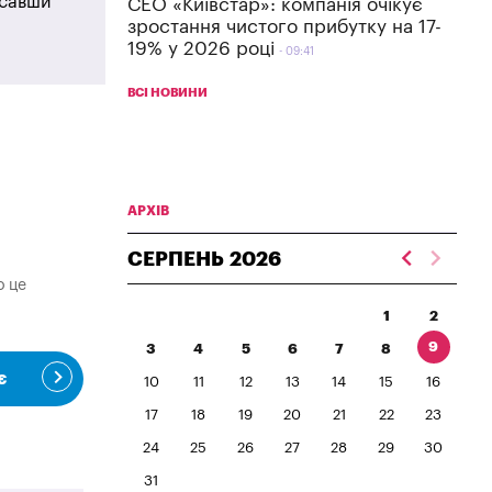
исавши
СЕО «Київстар»: компанія очікує
зростання чистого прибутку на 17-
19% у 2026 році
09:41
ВСІ НОВИНИ
АРХІВ
СЕРПЕНЬ
2026
о це
1
2
9
3
4
5
6
7
8
є
10
11
12
13
14
15
16
17
18
19
20
21
22
23
24
25
26
27
28
29
30
31