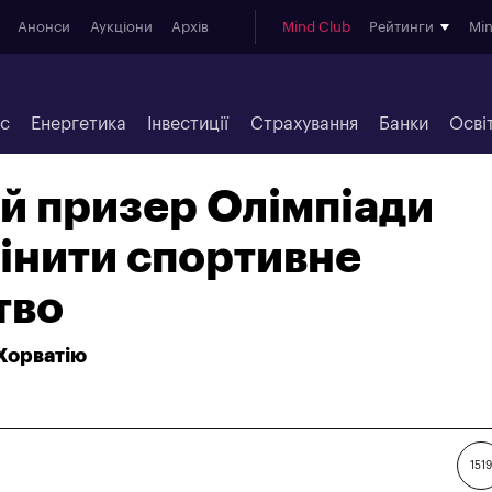
Анонси
Аукціони
Архів
Mind Club
Рейтинги
Mi
ес
Енергетика
Інвестиції
Страхування
Банки
Осві
й призер Олімпіади
інити спортивне
тво
 Хорватію
1519