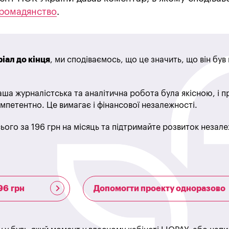
громадянство
.
іал до кінця
, ми сподіваємось, що це значить, що він бу
ша журналістська та аналітична робота була якісною, і 
мпетентно. Це вимагає і фінансової незалежності.
ього за 196 грн на місяць та підтримайте розвиток незале
96 грн
Допомогти проекту одноразово