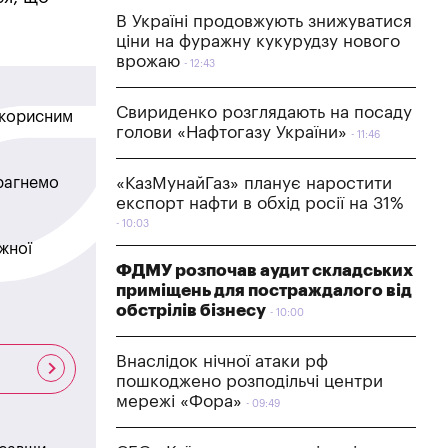
В Україні продовжують знижуватися
ціни на фуражну кукурудзу нового
врожаю
12:43
Свириденко розглядають на посаду
в корисним
голови «Нафтогазу України»
11:46
прагнемо
«КазМунайГаз» планує наростити
експорт нафти в обхід росії на 31%
10:03
жної
ФДМУ розпочав аудит складських
приміщень для постраждалого від
обстрілів бізнесу
10:00
Внаслідок нічної атаки рф
пошкоджено розподільчі центри
мережі «Фора»
09:49