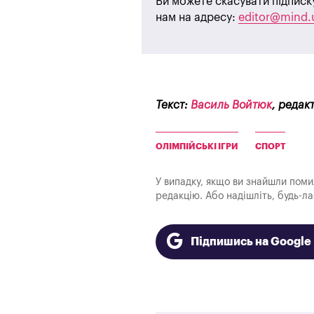
Ви можете скасувати підписк
нам на адресу:
editor@mind.
Текст:
Василь Войтюк
, редак
ОЛІМПІЙСЬКІ ІГРИ
СПОРТ
У випадку, якщо ви знайшли помилк
редакцію. Або надішліть, будь-л
Підпишись на Googl