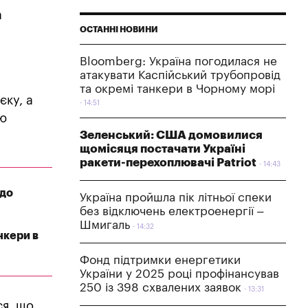
а
ОСТАННІ НОВИНИ
Bloomberg: Україна погодилася не
атакувати Каспійський трубопровід
та окремі танкери в Чорному морі
єку, а
14:51
єю
Зеленський: США домовилися
щомісяця постачати Україні
ракети-перехоплювачі Patriot
14:43
 до
Україна пройшла пік літньої спеки
без відключень електроенергії –
Шмигаль
14:32
нкери в
Фонд підтримки енергетики
України у 2025 році профінансував
250 із 398 схвалених заявок
13:31
ся, що