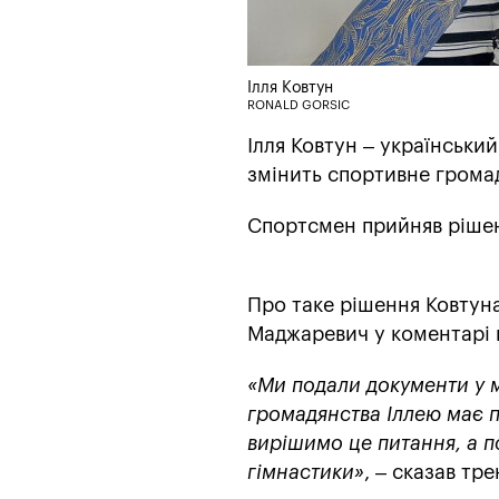
Ілля Ковтун
RONALD GORSIC
Ілля Ковтун – українськи
змінить спортивне грома
Спортсмен прийняв рішен
Про таке рішення Ковтуна
Маджаревич у коментарі
«Ми подали документи у м
громадянства Іллею має 
вирішимо це питання, а п
гімнастики»
, – сказав тре