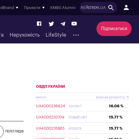
ndBrand
Проєкти
KMBS Alumni
REACTOR.UA
Підписатися
та
Нерухомість
LifeStyle
ОВДП УКРАЇНИ
випуск
реальна дохідність, %
UA4000236624
16.06 %
БАХМУТ
UA4000233704
15.77 %
НОВИЙ СВІТ
UA4000235865
15.77 %
АЛУШТА
ПЕРЕГЛЯДІВ