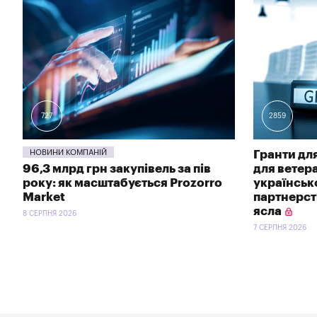
727
2859
НОВИНИ КОМПАНІЙ
Гранти для
96,3 млрд грн закупівель за пів
для ветер
року: як масштабується Prozorro
українсь
Market
партнерств
ясла
8 СЕРПНЯ 2026
7 СЕРПНЯ 2026