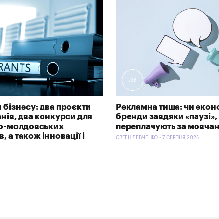
738
 бізнесу: два проєкти
Рекламна тиша: чи екон
анів, два конкурси для
бренди завдяки «паузі»,
ко-молдовських
переплачують за мовча
, а також інновації і
ЄВГЕН ЛЕВЧЕНКО - 7 СЕРПНЯ 2026