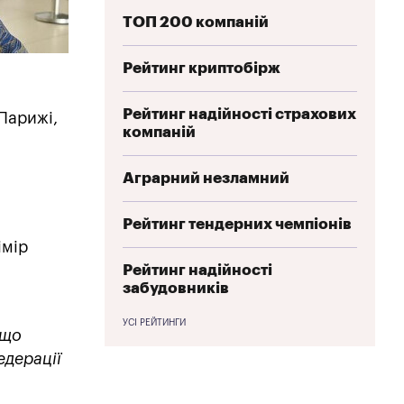
ТОП 200 компаній
Рейтинг криптобірж
Рейтинг надійності страхових
 Парижі,
компаній
Аграрний незламний
Рейтинг тендерних чемпіонів
імір
Рейтинг надійності
забудовників
УСІ РЕЙТИНГИ
 що
едерації