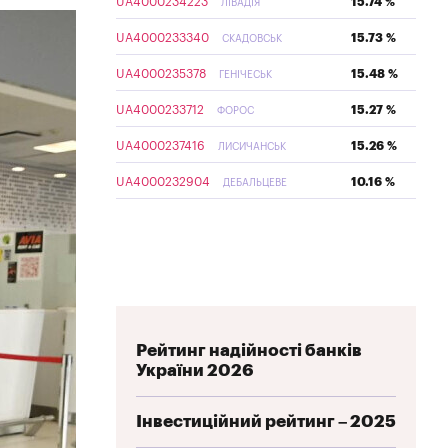
UA4000234223
15.74 %
ЛІВАДІЯ
UA4000233340
15.73 %
СКАДОВСЬК
UA4000235378
15.48 %
ГЕНІЧЕСЬК
UA4000233712
15.27 %
ФОРОС
UA4000237416
15.26 %
ЛИСИЧАНСЬК
UA4000232904
10.16 %
ДЕБАЛЬЦЕВЕ
Рейтинг надійності банків
України 2026
Інвестиційний рейтинг – 2025