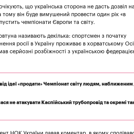
очікують, що українська сторона не дасть дозвіл н
а тому він буде вимушений провести один рік «в
пустить чемпіонати Європи та світу.
втуна називають декілька: спортсмен з початку
ння росії в Україну проживає в хорватському Осі
мав серйозні розбіжності з українською федераці
від ідеї «продати» Чемпіонат світу людям, наближеним
ася не атакувати Каспійський трубопровід та окремі та
дент НОК України давав коментар, в якому сподівав