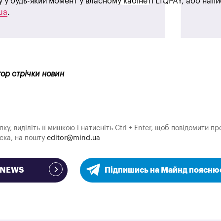
у у будь-який момент у власному кабінеті LIQPAY, або нап
ua
.
тор стрічки новин
у, виділіть її мишкою і натисніть Ctrl + Enter, щоб повідомити пр
аска, на пошту
editor@mind.ua
e NEWS
Підпишись на Майнд поясню