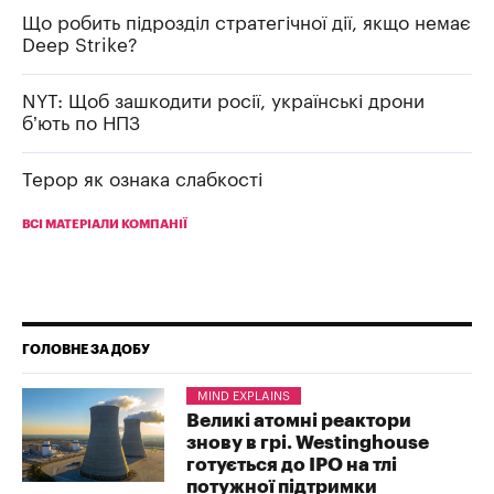
Що робить підрозділ стратегічної дії, якщо немає
Deep Strike?
NYT: Щоб зашкодити росії, українські дрони
б’ють по НПЗ
Терор як ознака слабкості
ВСІ МАТЕРІАЛИ КОМПАНІЇ
ГОЛОВНЕ ЗА ДОБУ
MIND EXPLAINS
Великі атомні реактори
знову в грі. Westinghouse
готується до IPO на тлі
потужної підтримки