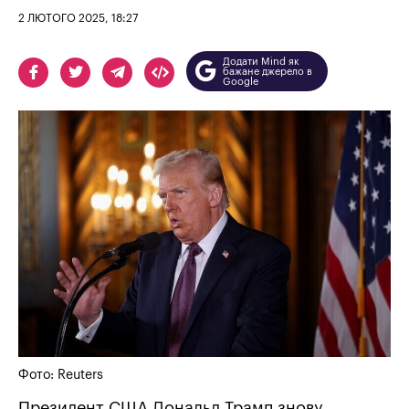
2 ЛЮТОГО 2025, 18:27
Додати Mind як
бажане джерело в
Google
Фото: Reuters
Президент США Дональд Трамп знову