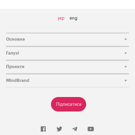
укр
eng
Основне
Галузі
Проєкти
MindBrand
Підписатися