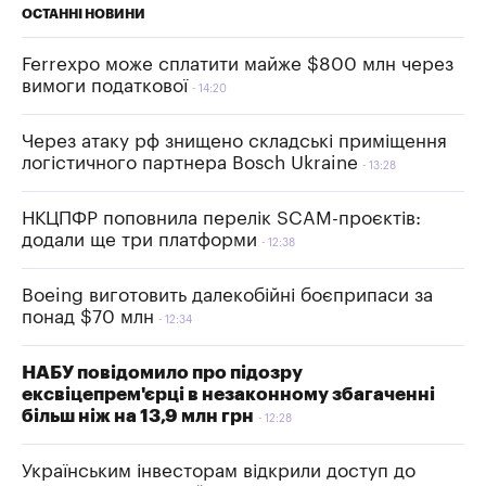
ОСТАННІ НОВИНИ
Ferrexpo може сплатити майже $800 млн через
вимоги податкової
14:20
Через атаку рф знищено складські приміщення
логістичного партнера Bosch Ukraine
13:28
НКЦПФР поповнила перелік SCAM-проєктів:
додали ще три платформи
12:38
Boeing виготовить далекобійні боєприпаси за
понад $70 млн
12:34
НАБУ повідомило про підозру
ексвіцепрем'єрці в незаконному збагаченні
більш ніж на 13,9 млн грн
12:28
Українським інвесторам відкрили доступ до