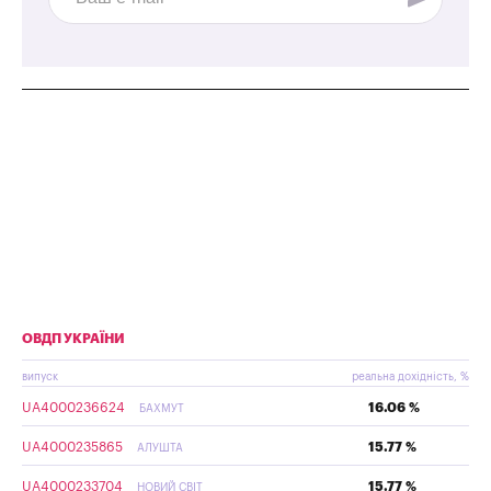
ОВДП УКРАЇНИ
випуск
реальна дохідність, %
UA4000236624
16.06 %
БАХМУТ
UA4000235865
15.77 %
АЛУШТА
UA4000233704
15.77 %
НОВИЙ СВІТ