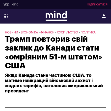
укр
eng
Підписатися
НОВИНИ
ЕКОНОМІКА
ФІНАНСИ
СУСПІЛЬСТВО
ПОЛІТИКА
Трамп повторив свій
заклик до Канади стати
«омріяним 51-м штатом»
США
Якщо Канада стане частиною США, то
матиме найкращий військовий захист і
жодних тарифів, наголосив американський
президент