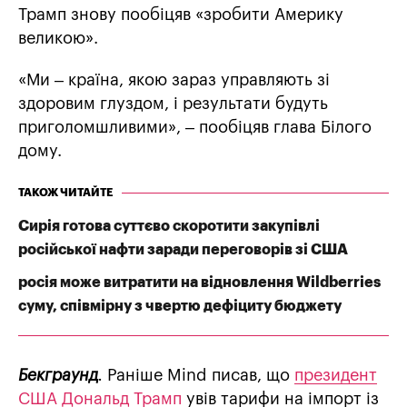
Трамп знову пообіцяв «зробити Америку
великою».
«Ми – країна, якою зараз управляють зі
здоровим глуздом, і результати будуть
приголомшливими», – пообіцяв глава Білого
дому.
ТАКОЖ ЧИТАЙТЕ
Сирія готова суттєво скоротити закупівлі
російської нафти заради переговорів зі США
росія може витратити на відновлення Wildberries
суму, співмірну з чвертю дефіциту бюджету
Бекграунд
.
Раніше Mind писав, що
президент
США Дональд Трамп
увів тарифи на імпорт із