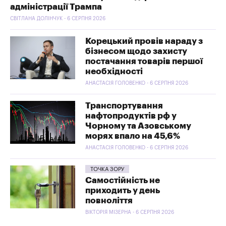
адміністрації Трампа
СВІТЛАНА ДОЛІНЧУК - 6 СЕРПНЯ 2026
Корецький провів нараду з
бізнесом щодо захисту
постачання товарів першої
необхідності
АНАСТАСІЯ ГОЛОВЕНКО - 6 СЕРПНЯ 2026
Транспортування
нафтопродуктів рф у
Чорному та Азовському
морях впало на 45,6%
АНАСТАСІЯ ГОЛОВЕНКО - 6 СЕРПНЯ 2026
ТОЧКА ЗОРУ
Самостійність не
приходить у день
повноліття
ВІКТОРІЯ МІЗЕРНА - 6 СЕРПНЯ 2026