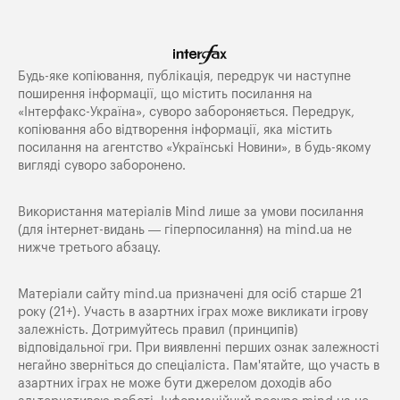
Будь-яке копiювання, публiкацiя, передрук чи наступне
поширення iнформацiї, що мiстить посилання на
«Iнтерфакс-Україна», суворо забороняється. Передрук,
копіювання або відтворення інформації, яка містить
посилання на агентство «Українські Новини», в будь-якому
вигляді суворо заборонено.
Використання матеріалів Mind лише за умови посилання
(для інтернет-видань — гіперпосилання) на
mind.ua
не
нижче третього абзацу.
Матеріали сайту mind.ua призначені для осіб старше 21
року (21+). Участь в азартних іграх може викликати ігрову
залежність. Дотримуйтесь правил (принципів)
відповідальної гри. При виявленні перших ознак залежності
негайно зверніться до спеціаліста. Пам'ятайте, що участь в
азартних іграх не може бути джерелом доходів або