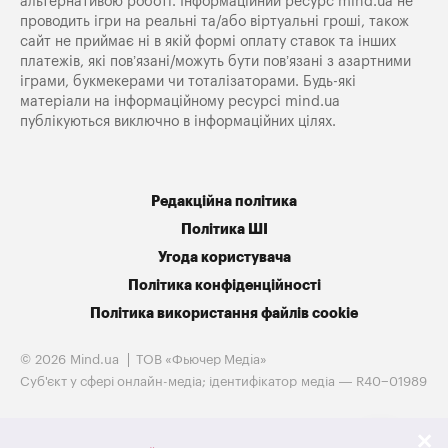
альтернативою роботі. Інформаційний ресурс mind.ua не
проводить ігри на реальні та/або віртуальні гроші, також
сайт не приймає ні в якій формі оплату ставок та інших
платежів, які пов’язані/можуть бути пов’язані з азартними
іграми, букмекерами чи тоталізаторами. Будь-які
матеріали на інформаційному ресурсі mind.ua
публікуються виключно в інформаційних цілях.
Редакційна політика
Політика ШІ
Угода користувача
Політика конфіденційності
Політика використання файлів cookie
© 2026 Mind.ua
ТОВ «Фьючер Медiа»
Cуб'єкт у сфері онлайн-медіа; ідентифікатор медіа — R40−01989