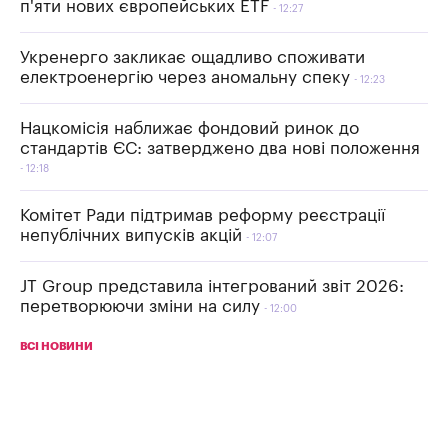
п'яти нових європейських ETF
12:27
Укренерго закликає ощадливо споживати
електроенергію через аномальну спеку
12:23
Нацкомісія наближає фондовий ринок до
стандартів ЄС: затверджено два нові положення
12:18
Комітет Ради підтримав реформу реєстрації
непублічних випусків акцій
12:07
JT Group представила інтегрований звіт 2026:
перетворюючи зміни на силу
12:00
ВСІ НОВИНИ