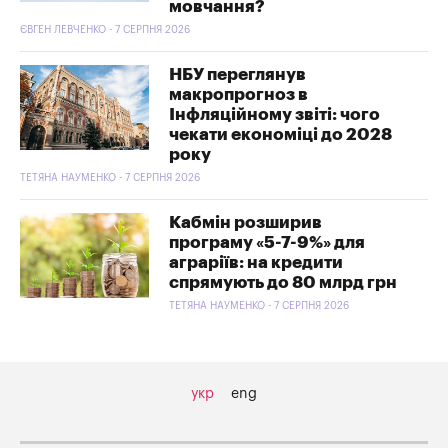
мовчання?
ЄВГЕН ЛЕВЧЕНКО - 7 СЕРПНЯ 2026
НБУ переглянув
макропрогноз в
Інфляційному звіті: чого
чекати економіці до 2028
року
ТЕТЯНА НАУМЕНКО - 7 СЕРПНЯ 2026
Кабмін розширив
програму «5-7-9%» для
аграріїв: на кредити
спрямують до 80 млрд грн
ТЕТЯНА НАУМЕНКО - 7 СЕРПНЯ 2026
укр
eng