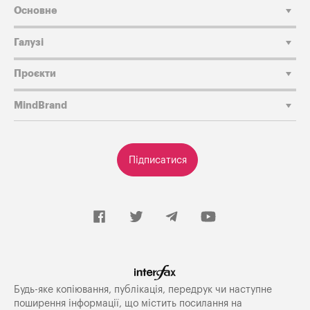
Основне
Галузі
Проєкти
MindBrand
Підписатися
Будь-яке копiювання, публiкацiя, передрук чи наступне
поширення iнформацiї, що мiстить посилання на