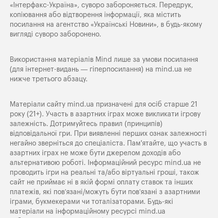
«Iнтерфакс-Україна», суворо забороняється. Передрук,
копіювання або відтворення інформації, яка містить
посилання на агентство «Українські Новини», в будь-якому
вигляді суворо заборонено.
Використання матеріалів Mind лише за умови посилання
(для інтернет-видань — гіперпосилання) на
mind.ua
не
нижче третього абзацу.
Матеріали сайту mind.ua призначені для осіб старше 21
року (21+). Участь в азартних іграх може викликати ігрову
залежність. Дотримуйтесь правил (принципів)
відповідальної гри. При виявленні перших ознак залежності
негайно зверніться до спеціаліста. Пам'ятайте, що участь в
азартних іграх не може бути джерелом доходів або
альтернативою роботі. Інформаційний ресурс mind.ua не
проводить ігри на реальні та/або віртуальні гроші, також
сайт не приймає ні в якій формі оплату ставок та інших
платежів, які пов’язані/можуть бути пов’язані з азартними
іграми, букмекерами чи тоталізаторами. Будь-які
матеріали на інформаційному ресурсі mind.ua