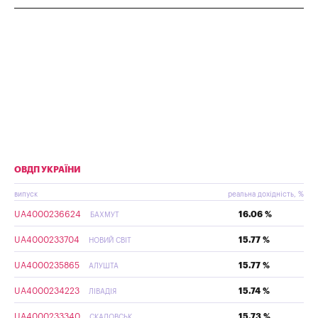
ОВДП УКРАЇНИ
випуск
реальна дохідність, %
UA4000236624
16.06 %
БАХМУТ
UA4000233704
15.77 %
НОВИЙ СВІТ
UA4000235865
15.77 %
АЛУШТА
UA4000234223
15.74 %
ЛІВАДІЯ
UA4000233340
15.73 %
СКАДОВСЬК