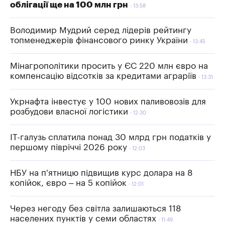
облігації ще на 100 млн грн
13:58
Володимир Мудрий серед лідерів рейтингу
топменеджерів фінансового ринку України
13:45
Мінагрополітики просить у ЄС 220 млн євро на
компенсацію відсотків за кредитами аграріїв
13:31
Укрнафта інвестує у 100 нових паливовозів для
розбудови власної логістики
12:30
IT-галузь сплатила понад 30 млрд грн податків у
першому півріччі 2026 року
12:03
НБУ на п'ятницю підвищив курс долара на 8
копійок, євро – на 5 копійок
12:01
Через негоду без світла залишаються 118
населених пунктів у семи областях
11:49