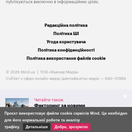
публікуються виключно в інформаційних цілях.
Редакційна політика
Політика ШІ
Угода користувача
Політика конфіденційності
Політика використання файлів cookie
© 2026 Mind.ua
ТОВ «Фьючер Медiа»
Cуб'єкт у сфері онлайн-медіа; ідентифікатор медіа — R40−01989
Читайте також
Факторинг за новими
правилами: що з 30 липня
Проєкт використовує файли cookie сервісів Mind. Це необхідно
змінилося для бізнесу та
для його нормальної роботи та аналізу
фінансових компаній
трафіку.
Детальніше
Добре, зрозуміло