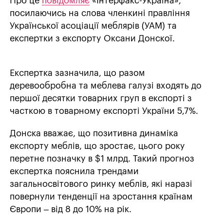
Про це
повідомляє
«Інтерфакс-Україна»,
посилаючись на слова членкині правління
Української асоціації меблярів (УАМ) та
експертки з експорту Оксани Донскої.
Експертка зазначила, що разом
деревообробна та меблева галузі входять до
першої десятки товарних груп в експорті з
часткою в товарному експорті України 5,7%.
Донска вважає, що позитивна динаміка
експорту меблів, що зростає, цього року
перетне позначку в $1 млрд. Такий прогноз
експертка пояснила трендами
загальносвітового ринку меблів, які наразі
повернули тенденції на зростання країнам
Європи – від 8 до 10% на рік.