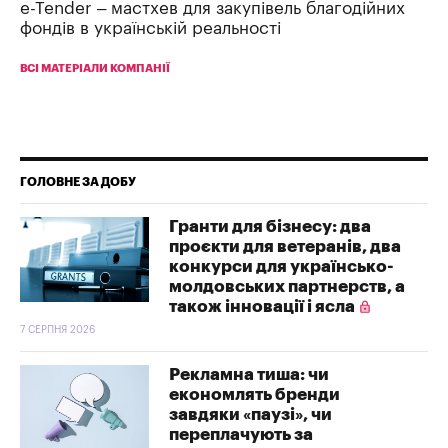
e-Tender – мастхев для закупівель благодійних
фондів в українській реальності
ВСІ МАТЕРІАЛИ КОМПАНІЇ
ГОЛОВНЕ ЗА ДОБУ
Гранти для бізнесу: два
проєкти для ветеранів, два
конкурси для українсько-
молдовських партнерств, а
також інновації і ясла
7 СЕРПНЯ 2026
Рекламна тиша: чи
економлять бренди
завдяки «паузі», чи
переплачують за