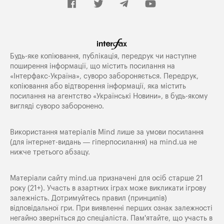
Будь-яке копiювання, публiкацiя, передрук чи наступне
поширення iнформацiї, що мiстить посилання на
«Iнтерфакс-Україна», суворо забороняється. Передрук,
копіювання або відтворення інформації, яка містить
посилання на агентство «Українські Новини», в будь-якому
вигляді суворо заборонено.
Використання матеріалів Mind лише за умови посилання
(для інтернет-видань — гіперпосилання) на
mind.ua
не
нижче третього абзацу.
Матеріали сайту mind.ua призначені для осіб старше 21
року (21+). Участь в азартних іграх може викликати ігрову
залежність. Дотримуйтесь правил (принципів)
відповідальної гри. При виявленні перших ознак залежності
негайно зверніться до спеціаліста. Пам'ятайте, що участь в