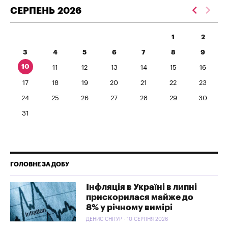
СЕРПЕНЬ
2026
1
2
3
4
5
6
7
8
9
10
11
12
13
14
15
16
17
18
19
20
21
22
23
24
25
26
27
28
29
30
31
ГОЛОВНЕ ЗА ДОБУ
Інфляція в Україні в липні
прискорилася майже до
8% у річному вимірі
ДЕНИС СНІГУР - 10 СЕРПНЯ 2026