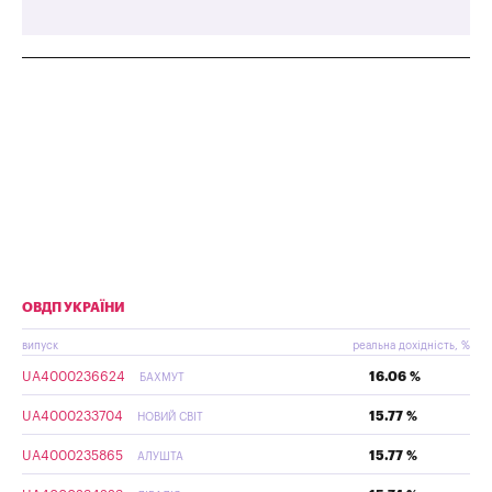
ОВДП УКРАЇНИ
випуск
реальна дохідність, %
UA4000236624
16.06 %
БАХМУТ
UA4000233704
15.77 %
НОВИЙ СВІТ
UA4000235865
15.77 %
АЛУШТА