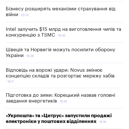
Бізнесу розширять механізми страхування від
війни
20:13
Intel залучить $15 млрд на виготовлення чипів та
конкуренцію з TSMC
19:43
Швеція та Норвегія можуть посилити оборону
України
19:38
Відповідь на ворожі удари: Novus змінює
концепцію складів та розгортає мережу хабів
19:11
Підготовка до зими: Корецький назвав головні
завдання енергетиків
18:45
«Укрпошта» та «Цитрус» запустили продажі
електроніки у поштових відділеннях
18:16