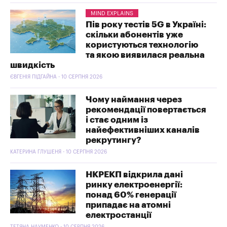
MIND EXPLAINS
Пів року тестів 5G в Україні:
скільки абонентів уже
користуються технологію
та якою виявилася реальна
швидкість
ЄВГЕНІЯ ПІДГАЙНА - 10 СЕРПНЯ 2026
Чому наймання через
рекомендації повертається
і стає одним із
найефективніших каналів
рекрутингу?
КАТЕРИНА ГЛУШЕНЯ - 10 СЕРПНЯ 2026
НКРЕКП відкрила дані
ринку електроенергії:
понад 60% генерації
припадає на атомні
електростанції