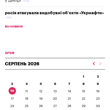
у Дніпрі
17:52
росія атакувала видобувні об’єкти «Укрнафти»
17:11
ВСІ НОВИНИ
АРХІВ
СЕРПЕНЬ
2026
1
2
3
4
5
6
7
8
9
10
11
12
13
14
15
16
17
18
19
20
21
22
23
24
25
26
27
28
29
30