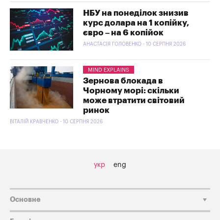
НБУ на понеділок знизив
курс долара на 1 копійку,
євро – на 6 копійок
АНАСТАСІЯ ГОЛОВЕНКО - 10 СЕРПНЯ 2026
MIND EXPLAINS
Зернова блокада в
Чорному морі: скільки
може втратити світовий
ринок
ВІТАЛІЙ КРАВЧЕНКО - 10 СЕРПНЯ 2026
укр
eng
Основне