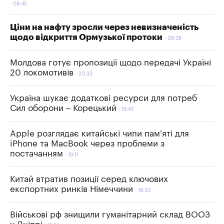
08:45
Ціни на нафту зросли через невизначеність
щодо відкриття Ормузької протоки
08:38
Молдова готує пропозиції щодо передачі Україні
20 локомотивів
20:33
Україна шукає додаткові ресурси для потреб
Сил оборони – Корецький
19:47
Apple розглядає китайські чипи пам’яті для
iPhone та MacBook через проблеми з
постачанням
19:11
Китай втратив позиції серед ключових
експортних ринків Німеччини
18:33
Військові рф знищили гуманітарний склад ВООЗ