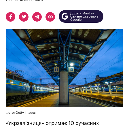
Додати Mind як
бажане джерело в
Google
Фото: Getty Images
«Укрзалізниця» отримає 10 сучасних