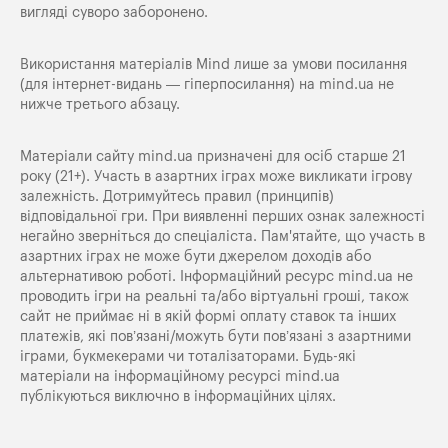
вигляді суворо заборонено.
Використання матеріалів Mind лише за умови посилання
(для інтернет-видань — гіперпосилання) на
mind.ua
не
нижче третього абзацу.
Матеріали сайту mind.ua призначені для осіб старше 21
року (21+). Участь в азартних іграх може викликати ігрову
залежність. Дотримуйтесь правил (принципів)
відповідальної гри. При виявленні перших ознак залежності
негайно зверніться до спеціаліста. Пам'ятайте, що участь в
азартних іграх не може бути джерелом доходів або
альтернативою роботі. Інформаційний ресурс mind.ua не
проводить ігри на реальні та/або віртуальні гроші, також
сайт не приймає ні в якій формі оплату ставок та інших
платежів, які пов’язані/можуть бути пов’язані з азартними
іграми, букмекерами чи тоталізаторами. Будь-які
матеріали на інформаційному ресурсі mind.ua
публікуються виключно в інформаційних цілях.