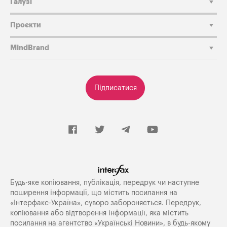
Галузі
Проєкти
MindBrand
Підписатися
Будь-яке копiювання, публiкацiя, передрук чи наступне
поширення iнформацiї, що мiстить посилання на
«Iнтерфакс-Україна», суворо забороняється. Передрук,
копіювання або відтворення інформації, яка містить
посилання на агентство «Українські Новини», в будь-якому