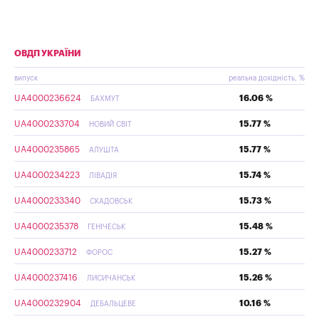
ОВДП УКРАЇНИ
випуск
реальна дохідність, %
UA4000236624
16.06 %
БАХМУТ
UA4000233704
15.77 %
НОВИЙ СВІТ
UA4000235865
15.77 %
АЛУШТА
UA4000234223
15.74 %
ЛІВАДІЯ
UA4000233340
15.73 %
СКАДОВСЬК
UA4000235378
15.48 %
ГЕНІЧЕСЬК
UA4000233712
15.27 %
ФОРОС
UA4000237416
15.26 %
ЛИСИЧАНСЬК
UA4000232904
10.16 %
ДЕБАЛЬЦЕВЕ