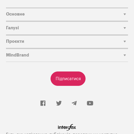
Основне
Галузі
Проєкти
MindBrand
Підписатися