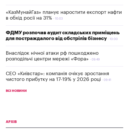
«КазМунайГаз» планує наростити експорт нафти
в обхід росії на 31%
10:03
ФДМУ розпочав аудит складських приміщень
для постраждалого від обстрілів бізнесу
10:00
Внаслідок нічної атаки рф пошкоджено
розподільчі центри мережі «Фора»
09:49
СЕО «Київстар»: компанія очікує зростання
чистого прибутку на 17-19% у 2026 році
09:41
ВСІ НОВИНИ
АРХІВ