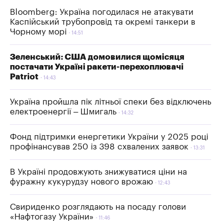
Bloomberg: Україна погодилася не атакувати
Каспійський трубопровід та окремі танкери в
Чорному морі
14:51
Зеленський: США домовилися щомісяця
постачати Україні ракети-перехоплювачі
Patriot
14:43
Україна пройшла пік літньої спеки без відключень
електроенергії – Шмигаль
14:32
Фонд підтримки енергетики України у 2025 році
профінансував 250 із 398 схвалених заявок
13:31
В Україні продовжують знижуватися ціни на
фуражну кукурудзу нового врожаю
12:43
Свириденко розглядають на посаду голови
«Нафтогазу України»
11:46