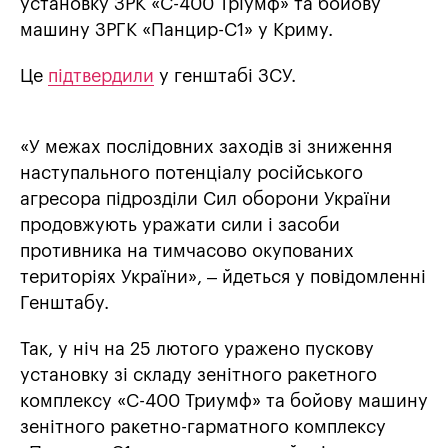
установку ЗРК «С-400 Тріумф» та бойову
машину ЗРГК «Панцир-С1» у Криму.
Це
підтвердили
у генштабі ЗСУ.
«У межах послідовних заходів зі зниження
наступального потенціалу російського
агресора підрозділи Сил оборони України
продовжують уражати сили і засоби
противника на тимчасово окупованих
територіях України», – йдеться у повідомленні
Генштабу.
Так, у ніч на 25 лютого уражено пускову
установку зі складу зенітного ракетного
комплексу «С-400 Триумф» та бойову машину
зенітного ракетно-гарматного комплексу