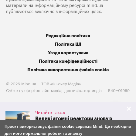
матеріали на інформаційному ресурсі mind.ua
публікуються виключно в інформаційних цілях.
Редакційна політика
Політика ШІ
Угода користувача
Політика конфіденційності
Політика використання файлів cookie
© 2026 Mind.ua
ТОВ «Фьючер Медiа»
Cуб'єкт у сфері онлайн-медіа; ідентифікатор медіа — R40−01989
Читайте також
Великі атомні реактори знову в
грі. Westinghouse готується до
Проєкт використовує файли cookie сервісів Mind. Це необхідно
IPO на тлі потужної підтримки
для його нормальної роботи та аналізу
адміністрації Трампа