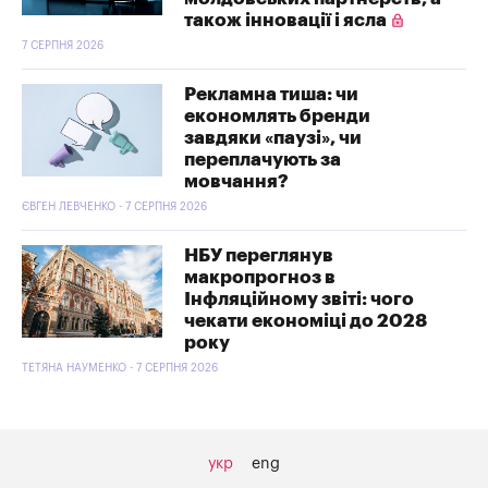
також інновації і ясла
7 СЕРПНЯ 2026
Рекламна тиша: чи
економлять бренди
завдяки «паузі», чи
переплачують за
мовчання?
ЄВГЕН ЛЕВЧЕНКО - 7 СЕРПНЯ 2026
НБУ переглянув
макропрогноз в
Інфляційному звіті: чого
чекати економіці до 2028
року
ТЕТЯНА НАУМЕНКО - 7 СЕРПНЯ 2026
укр
eng