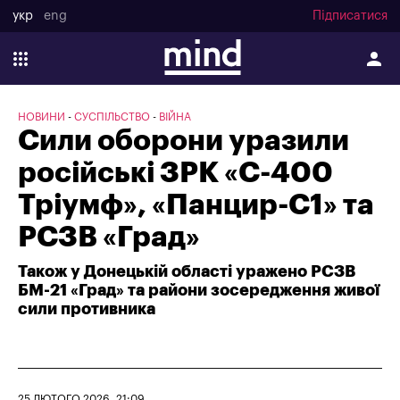
укр
eng
Підписатися
НОВИНИ
СУСПІЛЬСТВО
ВІЙНА
Сили оборони уразили
російські ЗРК «С-400
Тріумф», «Панцир-С1» та
РСЗВ «Град»
Також у Донецькій області уражено РСЗВ
БМ-21 «Град» та райони зосередження живої
сили противника
25 ЛЮТОГО 2026, 21:09