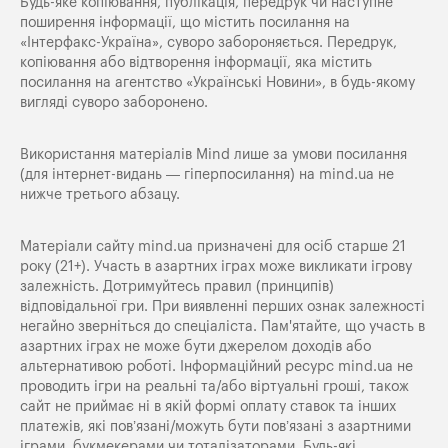
Будь-яке копiювання, публiкацiя, передрук чи наступне
поширення iнформацiї, що мiстить посилання на
«Iнтерфакс-Україна», суворо забороняється. Передрук,
копіювання або відтворення інформації, яка містить
посилання на агентство «Українські Новини», в будь-якому
вигляді суворо заборонено.
Використання матеріалів Mind лише за умови посилання
(для інтернет-видань — гіперпосилання) на
mind.ua
не
нижче третього абзацу.
Матеріали сайту mind.ua призначені для осіб старше 21
року (21+). Участь в азартних іграх може викликати ігрову
залежність. Дотримуйтесь правил (принципів)
відповідальної гри. При виявленні перших ознак залежності
негайно зверніться до спеціаліста. Пам'ятайте, що участь в
азартних іграх не може бути джерелом доходів або
альтернативою роботі. Інформаційний ресурс mind.ua не
проводить ігри на реальні та/або віртуальні гроші, також
сайт не приймає ні в якій формі оплату ставок та інших
платежів, які пов’язані/можуть бути пов’язані з азартними
іграми, букмекерами чи тоталізаторами. Будь-які