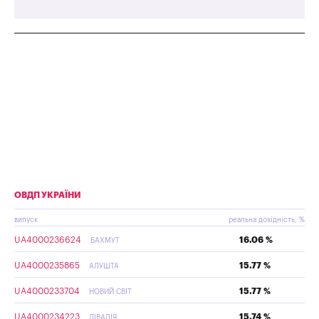
ОВДП УКРАЇНИ
випуск
реальна дохідність, %
UA4000236624
16.06 %
БАХМУТ
UA4000235865
15.77 %
АЛУШТА
UA4000233704
15.77 %
НОВИЙ СВІТ
UA4000234223
15.74 %
ЛІВАДІЯ