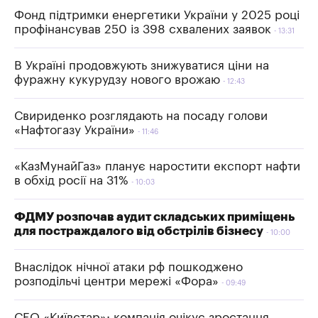
Фонд підтримки енергетики України у 2025 році
профінансував 250 із 398 схвалених заявок
13:31
В Україні продовжують знижуватися ціни на
фуражну кукурудзу нового врожаю
12:43
Свириденко розглядають на посаду голови
«Нафтогазу України»
11:46
«КазМунайГаз» планує наростити експорт нафти
в обхід росії на 31%
10:03
ФДМУ розпочав аудит складських приміщень
для постраждалого від обстрілів бізнесу
10:00
Внаслідок нічної атаки рф пошкоджено
розподільчі центри мережі «Фора»
09:49
СЕО «Київстар»: компанія очікує зростання