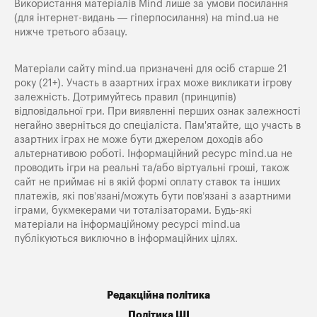
Використання матеріалів Mind лише за умови посилання
(для інтернет-видань — гіперпосилання) на
mind.ua
не
нижче третього абзацу.
Матеріали сайту mind.ua призначені для осіб старше 21
року (21+). Участь в азартних іграх може викликати ігрову
залежність. Дотримуйтесь правил (принципів)
відповідальної гри. При виявленні перших ознак залежності
негайно зверніться до спеціаліста. Пам'ятайте, що участь в
азартних іграх не може бути джерелом доходів або
альтернативою роботі. Інформаційний ресурс mind.ua не
проводить ігри на реальні та/або віртуальні гроші, також
сайт не приймає ні в якій формі оплату ставок та інших
платежів, які пов’язані/можуть бути пов’язані з азартними
іграми, букмекерами чи тоталізаторами. Будь-які
матеріали на інформаційному ресурсі mind.ua
публікуються виключно в інформаційних цілях.
Редакційна політика
Політика ШІ