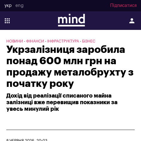
укр
eng
Підписатися
НОВИНИ
ФІНАНСИ
ІНФРАСТРУКТУРА
БІЗНЕС
Укрзалізниця заробила
понад 600 млн грн на
продажу металобрухту з
початку року
Дохід від реалізації списаного майна
залізниці вже перевищив показники за
увесь минулий рік
8 ЧЕРВНЯ 2026, 20:03