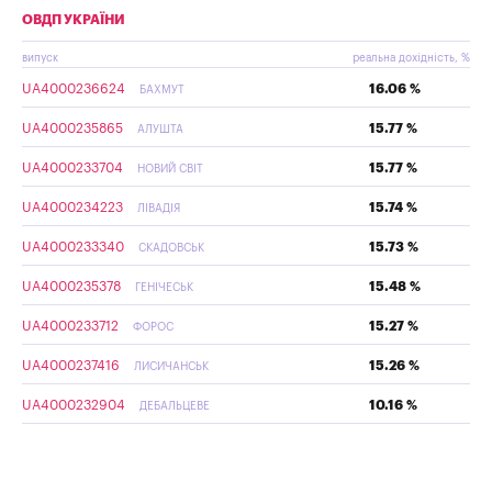
ОВДП УКРАЇНИ
випуск
реальна дохідність, %
UA4000236624
16.06 %
БАХМУТ
UA4000235865
15.77 %
АЛУШТА
UA4000233704
15.77 %
НОВИЙ СВІТ
UA4000234223
15.74 %
ЛІВАДІЯ
UA4000233340
15.73 %
СКАДОВСЬК
UA4000235378
15.48 %
ГЕНІЧЕСЬК
UA4000233712
15.27 %
ФОРОС
UA4000237416
15.26 %
ЛИСИЧАНСЬК
UA4000232904
10.16 %
ДЕБАЛЬЦЕВЕ