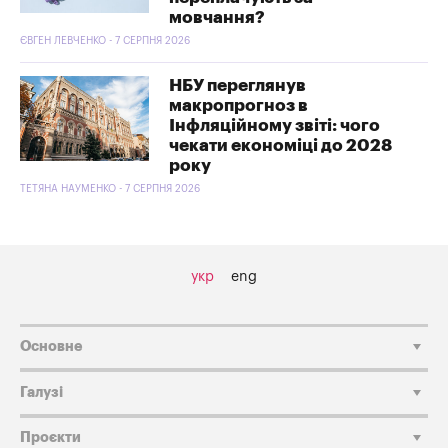
мовчання?
ЄВГЕН ЛЕВЧЕНКО - 7 СЕРПНЯ 2026
НБУ переглянув
макропрогноз в
Інфляційному звіті: чого
чекати економіці до 2028
року
ТЕТЯНА НАУМЕНКО - 7 СЕРПНЯ 2026
укр
eng
Основне
Галузі
Проєкти