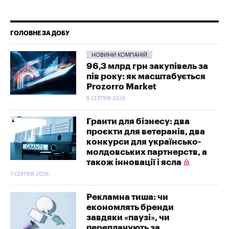
ГОЛОВНЕ ЗА ДОБУ
НОВИНИ КОМПАНІЙ
96,3 млрд грн закупівель за
пів року: як масштабується
Prozorro Market
8 СЕРПНЯ 2026
Гранти для бізнесу: два
проєкти для ветеранів, два
конкурси для українсько-
молдовських партнерств, а
також інновації і ясла
7 СЕРПНЯ 2026
Рекламна тиша: чи
економлять бренди
завдяки «паузі», чи
переплачують за