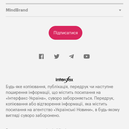
MindBrand
Підписатися
Будь-яке копiювання, публiкацiя, передрук чи наступне
поширення iнформацiї, що мiстить посилання на
«Iнтерфакс-Україна», суворо забороняється. Передрук,
копіювання або відтворення інформації, яка містить
посилання на агентство «Українські Новини», в будь-якому
вигляді суворо заборонено.