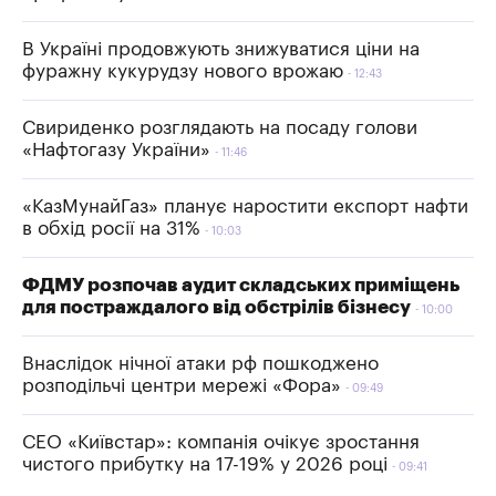
В Україні продовжують знижуватися ціни на
фуражну кукурудзу нового врожаю
12:43
Свириденко розглядають на посаду голови
«Нафтогазу України»
11:46
«КазМунайГаз» планує наростити експорт нафти
в обхід росії на 31%
10:03
ФДМУ розпочав аудит складських приміщень
для постраждалого від обстрілів бізнесу
10:00
Внаслідок нічної атаки рф пошкоджено
розподільчі центри мережі «Фора»
09:49
СЕО «Київстар»: компанія очікує зростання
чистого прибутку на 17-19% у 2026 році
09:41