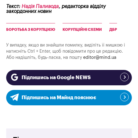
Текст:
Надія Паливода
, редакторка відділу
закордонних новин
БОРОТЬБА З КОРУПЦІЄЮ
КОРУПЦІЙНІ СХЕМИ
ДБР
У випадку, якщо ви знайшли помилку, виділіть її мишкою і
натисніть Ctrl + Enter, щоб повідомити про це редакцію.
Або надішліть, будь-ласка, на пошту
editor@mind.ua
Підпишись на Google NEWS
Підпишись на Майнд пояснює