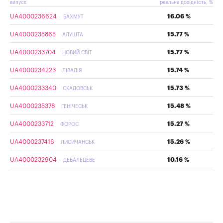
випуск
реальна дохідність, %
UA4000236624
16.06 %
БАХМУТ
UA4000235865
15.77 %
АЛУШТА
UA4000233704
15.77 %
НОВИЙ СВІТ
UA4000234223
15.74 %
ЛІВАДІЯ
UA4000233340
15.73 %
СКАДОВСЬК
UA4000235378
15.48 %
ГЕНІЧЕСЬК
UA4000233712
15.27 %
ФОРОС
UA4000237416
15.26 %
ЛИСИЧАНСЬК
UA4000232904
10.16 %
ДЕБАЛЬЦЕВЕ