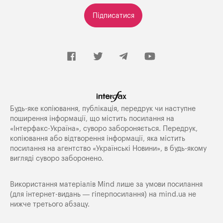
Підписатися
Будь-яке копiювання, публiкацiя, передрук чи наступне
поширення iнформацiї, що мiстить посилання на
«Iнтерфакс-Україна», суворо забороняється. Передрук,
копіювання або відтворення інформації, яка містить
посилання на агентство «Українські Новини», в будь-якому
вигляді суворо заборонено.
Використання матеріалів Mind лише за умови посилання
(для інтернет-видань — гіперпосилання) на
mind.ua
не
нижче третього абзацу.