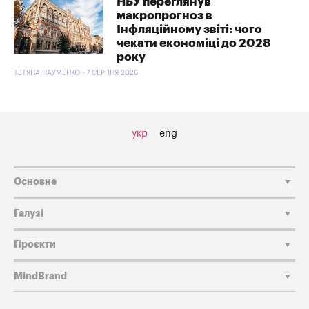
НБУ переглянув
макропрогноз в
Інфляційному звіті: чого
чекати економіці до 2028
року
ТЕТЯНА НАУМЕНКО - 7 СЕРПНЯ 2026
укр
eng
Основне
Галузі
Проєкти
MindBrand