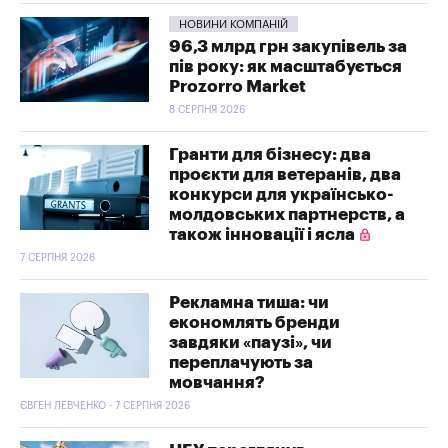
НОВИНИ КОМПАНІЙ
96,3 млрд грн закупівель за
пів року: як масштабується
Prozorro Market
8 СЕРПНЯ 2026
Гранти для бізнесу: два
проєкти для ветеранів, два
конкурси для українсько-
молдовських партнерств, а
також інновації і ясла
7 СЕРПНЯ 2026
Рекламна тиша: чи
економлять бренди
завдяки «паузі», чи
переплачують за
мовчання?
ЄВГЕН ЛЕВЧЕНКО - 7 СЕРПНЯ 2026