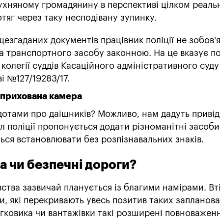
ухняному громадянину в перспективі цілком реаль
отяг через таку несподівану зупинку.
ищезгаданих документів працівник поліції не зобов’
ка транспортного засобу законною. На це вказує п
колегії суддів Касаційного адміністративного суду 
і №127/19283/17.
 прихована камера
дотами про даішників? Можливо, нам дадуть привід
ал поліції пропонується додати різноманітні засоби
ться встановлювати без розпізнавальних знаків.
а чи безпечні дороги?
тва зазвичай планується із благими намірами. Вт
, які перекривають увесь позитив таких запланов
егковика чи вантажівки такі розширені повноважен