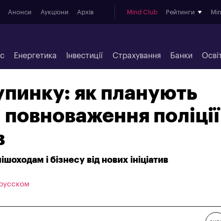
Анонси
Аукціони
Архів
Mind Club
Рейтинги
Mi
ес
Енергетика
Інвестиції
Страхування
Банки
Осві
упинку: як планують
повноваження поліції
в
пішоходам і бізнесу від нових ініціатив
 русском