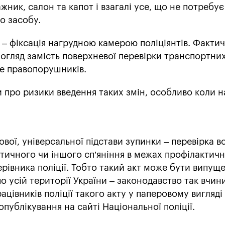
жник, салон та капот і взагалі усе, що не потребує
о засобу.
– фіксація нагрудною камерою поліціянтів. Фактич
огляд замість поверхневої перевірки транспортних
ише правопорушників.
и про ризики введення таких змін, особливо коли 
ої, універсальної підстави зупинки – перевірка во
тичного чи іншого сп’яніння в межах профілактич
керівника поліції. Тобто такий акт може бути випущ
по усій території України – законодавство так вчин
ацівників поліції такого акту у паперовому вигляді
публікування на сайті Національної поліції.