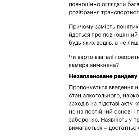
повноцінно оглядати бага
розібрання транспортног
Причому замість понятих 
йдеться про повноцінний 
будь-яких водіїв, а не л
Чи варто взагалі говорит
камера вимкнена?
Незаплановане рандеву
Пропонується введення нов
стан алкогольного, нарко
заходів на підставі акту 
не на постійний основі і 
забороняє. Наявність у пр
вимагається – достатньо о