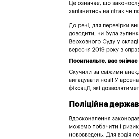
Це означає, що законосл
запізнитись на літак чи п
До речі, для перевірки в
доводити, чи була зупин
Верховного Суду у складі 
вересня 2019 року в справ
Посигнальте, вас знімає
Скучили за свіжими анек
вигадувати нові! У арсен
фіксації, які дозволятиме
Поліційна держав
Вдосконалення законодавс
можемо побачити і ризики
нововведень. Для водія л