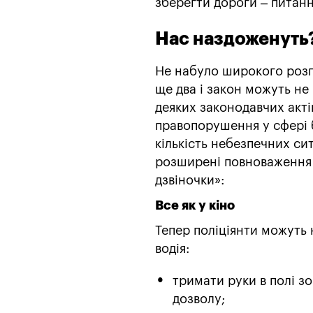
зберегти дороги – питан
Нас наздоженуть
Не набуло широкого розг
ще два і закон можуть н
деяких законодавчих акті
правопорушення у сфері 
кількість небезпечних си
розширені повноваження 
дзвіночки»:
Все як у кіно
Тепер поліціянти можуть 
водія:
тримати руки в полі зо
дозволу;