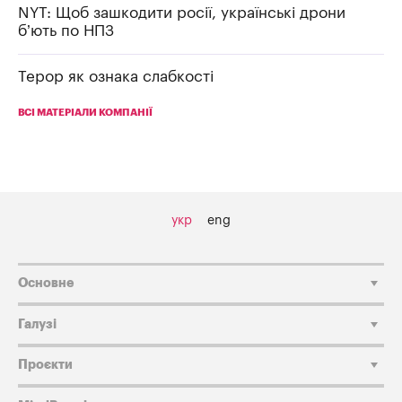
NYT: Щоб зашкодити росії, українські дрони
б’ють по НПЗ
Терор як ознака слабкості
ВСІ МАТЕРІАЛИ КОМПАНІЇ
укр
eng
Основне
Галузі
Проєкти