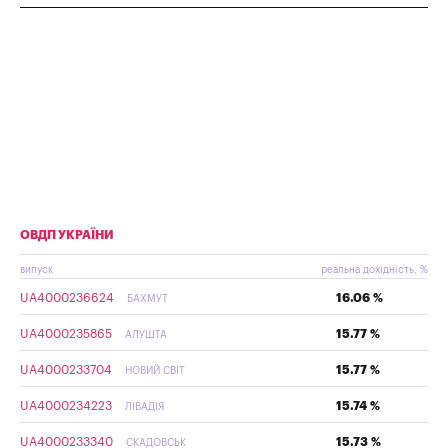
ОВДП УКРАЇНИ
випуск
реальна дохідність, %
UA4000236624
16.06 %
БАХМУТ
UA4000235865
15.77 %
АЛУШТА
UA4000233704
15.77 %
НОВИЙ СВІТ
UA4000234223
15.74 %
ЛІВАДІЯ
UA4000233340
15.73 %
СКАДОВСЬК