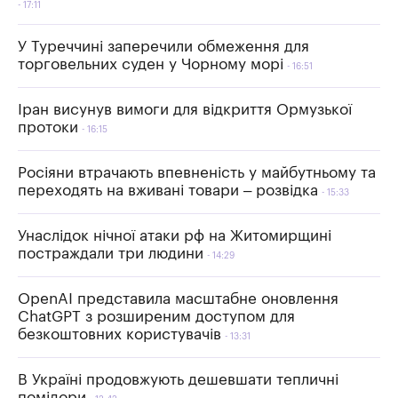
17:11
У Туреччині заперечили обмеження для
торговельних суден у Чорному морі
16:51
Іран висунув вимоги для відкриття Ормузької
протоки
16:15
Росіяни втрачають впевненість у майбутньому та
переходять на вживані товари – розвідка
15:33
Унаслідок нічної атаки рф на Житомирщині
постраждали три людини
14:29
OpenAI представила масштабне оновлення
ChatGPT з розширеним доступом для
безкоштовних користувачів
13:31
В Україні продовжують дешевшати тепличні
помідори