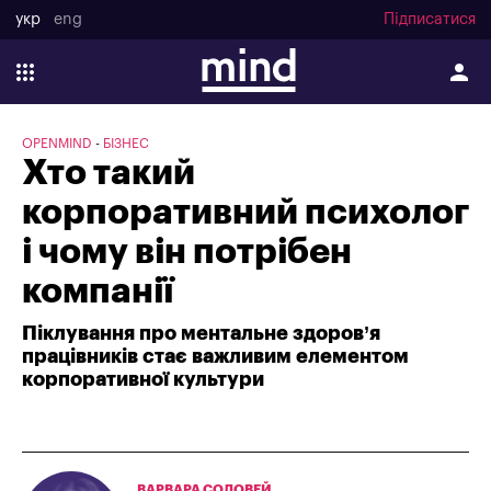
укр
eng
Підписатися
OPENMIND
БІЗНЕС
Хто такий
корпоративний психолог
і чому він потрібен
компанії
Піклування про ментальне здоров’я
працівників стає важливим елементом
корпоративної культури
ВАРВАРА СОЛОВЕЙ
,