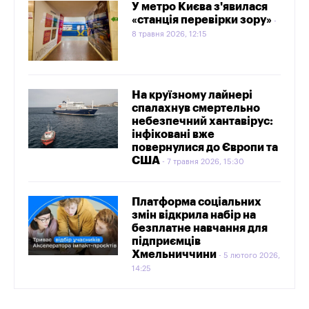
У метро Києва з'явилася
«станція перевірки зору»
8 травня 2026, 12:15
На круїзному лайнері
спалахнув смертельно
небезпечний хантавірус:
інфіковані вже
повернулися до Європи та
США
7 травня 2026, 15:30
Платформа соціальних
змін відкрила набір на
безплатне навчання для
підприємців
Хмельниччини
5 лютого 2026,
14:25