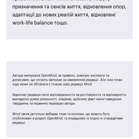
призначення та сенсів життя, відновлення опор,
адаптації до нових реалій життя, відновлені
work-life balance тощо.
Автори матеріалів OpenMind, як правило, зовнішні експерти та
дописувачі, що готують матеріал на замовлення редакції. Але їхня точка
зору може не збігатися з точкою зору редакції Mind.
Водночас редакція несе відповідальність за достовірність та відповідність
викладеної думки реальності, зокрема, здійснює факт-чекінг наведених
тверджень та первинну перевірку автора.
Mind також ретельно вибирає теми та колонки, що можуть бути
опубліковані в розділі OpenMind, та опрацьовує їх згідно зі стандартами
редакції.