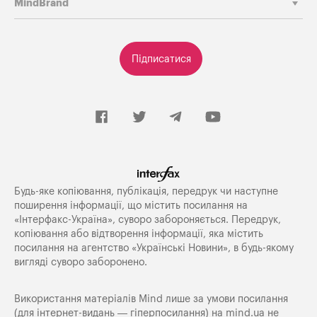
MindBrand
Підписатися
Будь-яке копiювання, публiкацiя, передрук чи наступне
поширення iнформацiї, що мiстить посилання на
«Iнтерфакс-Україна», суворо забороняється. Передрук,
копіювання або відтворення інформації, яка містить
посилання на агентство «Українські Новини», в будь-якому
вигляді суворо заборонено.
Використання матеріалів Mind лише за умови посилання
(для інтернет-видань — гіперпосилання) на
mind.ua
не