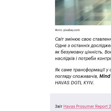
Фото: pixabay.com
Світ змінює своє ставленн
Одне з останніх дослідже
як безумовну цінність. Во
наслідків і потреби контр
Як саме трансформації у 
погляду споживачів,
Min
HAVAS DGTL KYIV.
Звіт
Havas Prosumer Report 20