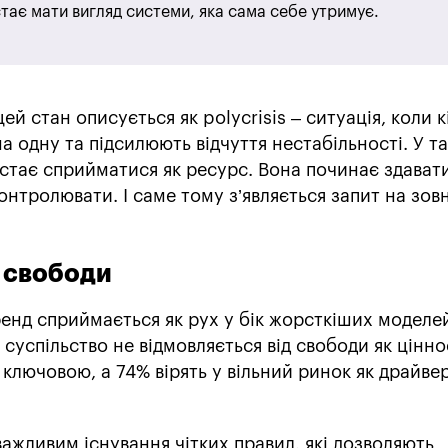
ає мати вигляд системи, яка сама себе утримує.
 цей стан описується як polycrisis – ситуація, коли к
а одну та підсилюють відчуття нестабільності. У т
стає сприйматися як ресурс. Вона починає здават
онтролювати. І саме тому з’являється запит на зов
 свободи
енд сприймається як рух у бік жорсткіших моделей
 суспільство не відмовляється від свободи як цінно
ключовою, а 74% вірять у вільний ринок як драйве
ажливим існування чітких правил, які дозволяють