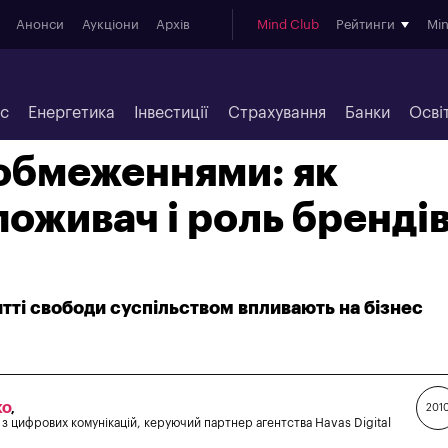
Анонси
Аукціони
Архів
Mind Club
Рейтинги
Mi
ес
Енергетика
Інвестиції
Страхування
Банки
Осві
обмеженнями: як
поживач і роль брендів
ятті свободи суспільством впливають на бізнес
КО
,
201
 з цифрових комунікацій, керуючий партнер агентства Havas Digital