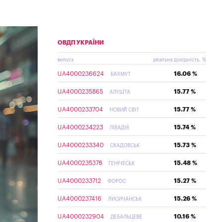
ОВДП УКРАЇНИ
випуск
реальна дохідність, %
UA4000236624
16.06 %
БАХМУТ
UA4000235865
15.77 %
АЛУШТА
UA4000233704
15.77 %
НОВИЙ СВІТ
UA4000234223
15.74 %
ЛІВАДІЯ
UA4000233340
15.73 %
СКАДОВСЬК
UA4000235378
15.48 %
ГЕНІЧЕСЬК
UA4000233712
15.27 %
ФОРОС
UA4000237416
15.26 %
ЛИСИЧАНСЬК
UA4000232904
10.16 %
ДЕБАЛЬЦЕВЕ