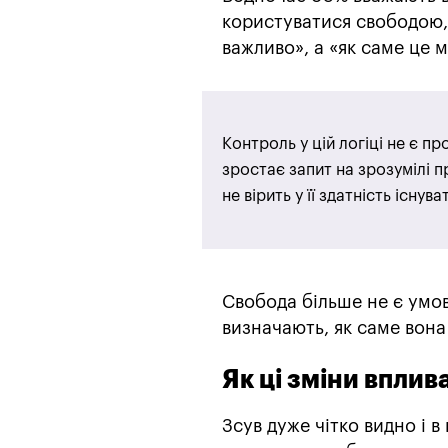
користуватися свободою,
важливо», а «як саме це 
Контроль у цій логіці не є п
зростає запит на зрозумілі п
не вірить у її здатність існув
Свобода більше не є умов
визначають, як саме вона
Як ці зміни впли
Зсув дуже чітко видно і 