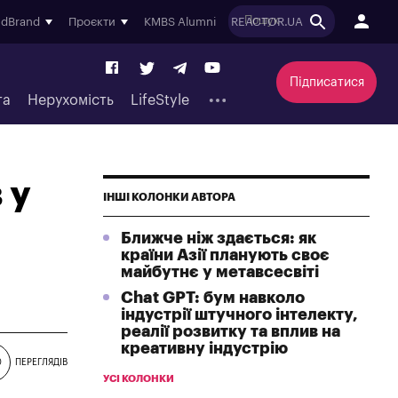
ndBrand
Проєкти
KMBS Alumni
REACTOR.UA
Підписатися
та
Нерухомість
LifeStyle
 у
ІНШІ КОЛОНКИ АВТОРА
Ближче ніж здається: як
країни Азії планують своє
майбутнє у метавсесвіті
Chat GPT: бум навколо
індустрії штучного інтелекту,
реалії розвитку та вплив на
креативну індустрію
0
ПЕРЕГЛЯДІВ
УСІ КОЛОНКИ