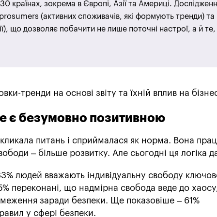
30 країнах, зокрема в Європі, Азії та Америці. Досліджен
 prosumers (активних споживачів, які формують тренди) та
), що дозволяє побачити не лише поточні настрої, а й те,
ки-тренди на основі звіту та їхній вплив на бізне
не є безумовно позитивною
кликала питань і сприймалася як норма. Вона пра
ободи – більше розвитку. Але сьогодні ця логіка да
83% людей вважають індивідуальну свободу ключо
5% переконані, що надмірна свобода веде до хаосу
обмеження заради безпеки. Ще показовіше – 61%
равил у сфері безпеки.