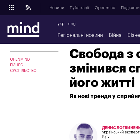
Новини
Публікації
Openmind
Подкасти
укр
eng
Регіональні новини
Війна
Бізн
Свобода з 
OPENMIND
змінився с
БІЗНЕС
СУСПІЛЬСТВО
його житті
Як нові тренди у сприйн
ДЕНИС ЛОГВИНЕН
український експерт
Kyiv