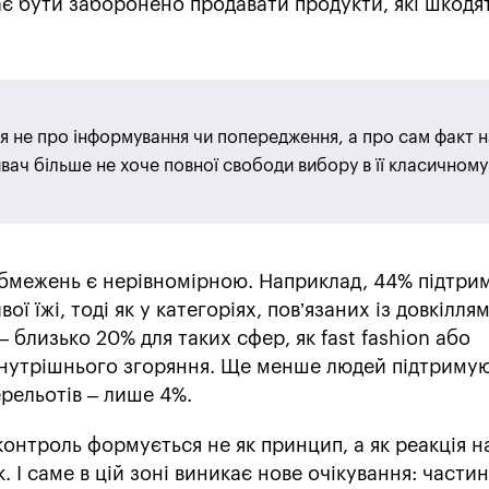
є бути заборонено продавати продукти, які шкодя
ся не про інформування чи попередження, а про сам факт н
вач більше не хоче повної свободи вибору в її класичному 
обмежень є нерівномірною. Наприклад, 44% підтри
ї їжі, тоді як у категоріях, пов’язаних із довкіллям
 близько 20% для таких сфер, як fast fashion або
внутрішнього згоряння. Ще менше людей підтриму
рельотів – лише 4%.
контроль формується не як принцип, а як реакція н
 І саме в цій зоні виникає нове очікування: части