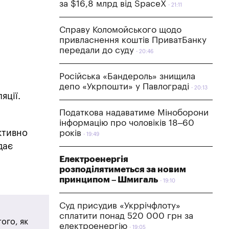
за $16,8 млрд від SpaceX
21:11
Справу Коломойського щодо
привласнення коштів ПриватБанку
передали до суду
20:46
Російська «Бандероль» знищила
депо «Укрпошти» у Павлограді
20:13
яції.
Податкова надаватиме Міноборони
інформацію про чоловіків 18–60
ктивно
років
19:49
дає
Електроенергія
розподілятиметься за новим
принципом – Шмигаль
19:10
Суд присудив «Укррічфлоту»
сплатити понад 520 000 грн за
ого, як
електроенергію
19:05