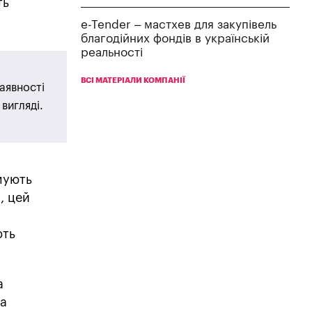
ть
e-Tender – мастхев для закупівель
благодійних фондів в українській
реальності
ВСІ МАТЕРІАЛИ КОМПАНІЇ
аявності
вигляді.
мують
, цей
ють
а
на