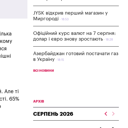
JYSK відкрив перший магазин у
Миргороді
18:53
Офіційний курс валют на 7 серпня:
ілька
долар і євро знову зростають
18:28
акому
ися
Азербайджан готовий постачати газ
нішні
в Україну
18:15
ВСІ НОВИНИ
. Але ті
сті. 65%
АРХІВ
р
СЕРПЕНЬ
2026