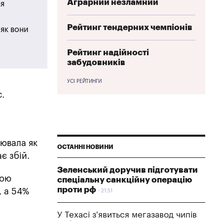
Аграрний незламний
ня
Рейтинг тендерних чемпіонів
 як вони
Рейтинг надійності
забудовників
УСІ РЕЙТИНГИ
с.
цювала як
ОСТАННІ НОВИНИ
є збій.
Зеленський доручив підготувати
вою
спеціальну санкційну операцію
проти рф
, а 54%
21:51
У Техасі з'явиться мегазавод чипів