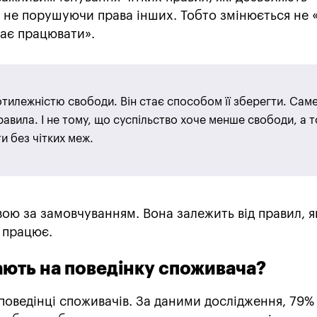
 не порушуючи права інших. Тобто змінюється не 
має працювати».
ротилежністю свободи. Він стає способом її зберегти. Сам
равила. І не тому, що суспільство хоче менше свободи, а 
ати без чітких меж.
ою за замовчуванням. Вона залежить від правил, я
 працює.
вають на поведінку споживача?
в поведінці споживачів. За даними дослідження, 79%