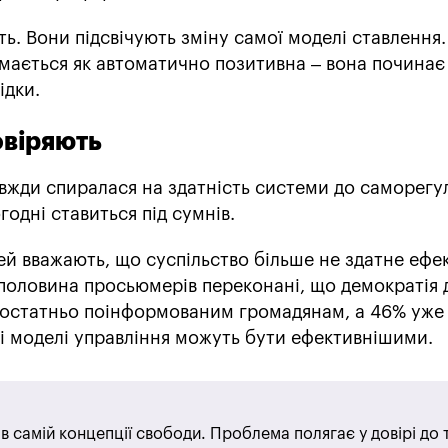
ть. Вони підсвічують зміну самої моделі ставлення.
мається як автоматично позитивна – вона починає
ідки.
овіряють
вжди спиралася на здатність системи до саморегул
годні ставиться під сумнів.
ей вважають, що суспільство більше не здатне ефе
половина просьюмерів переконані, що демократія 
достатньо поінформованим громадянам, а 46% уже
і моделі управління можуть бути ефективнішими.
 самій концепції свободи. Проблема полягає у довірі до т