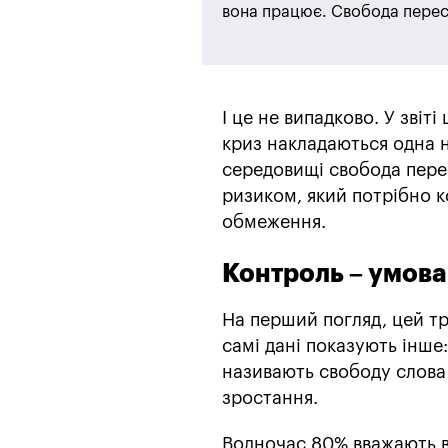
вона працює. Свобода перест
І це не випадково. У звіті
криз накладаються одна н
середовищі свобода пере
ризиком, який потрібно к
обмеження.
Контроль – умова
На перший погляд, цей тр
самі дані показують інше:
називають свободу слова 
зростання.
Водночас 80% вважають в