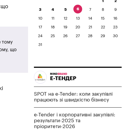
1
2
«що
6
3
4
5
7
8
9
10
11
12
13
14
15
16
17
18
19
20
21
22
23
24
25
26
27
28
29
30
е тому
31
тому, що
MIND
BRAND
Е-ТЕНДЕР
кі
SPOT на e-Tender: коли закупівлі
працюють зі швидкістю бізнесу
e-Tender і корпоративні закупівлі:
результати-2025 та
пріоритети-2026