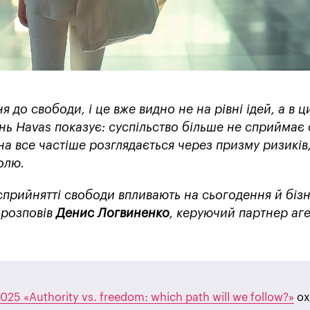
я до свободи, і це вже видно не на рівні ідей, а в ц
нь Havas показує: суспільство більше не сприймає
на все частіше розглядається через призму ризиків
олю.
сприйнятті свободи впливають на сьогодення й бізн
d
розповів
Денис Логвиненко
, керуючий партнер аге
25 «Authority vs. freedom: which path will we follow?»
ох