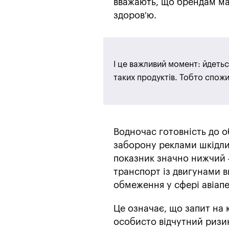
вважають, що брендам ма
здоров’ю.
І це важливий момент: йдеть
таких продуктів. Тобто спожи
Водночас готовність до 
заборону реклами шкідливо
показник значно нижчий –
транспорт із двигунами 
обмеження у сфері авіапе
Це означає, що запит на 
особисто відчутний ризик.