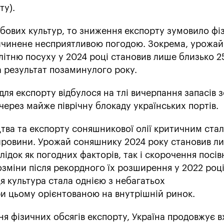
ту).
бових культур, то зниження експорту зумовило фі
ичинене несприятливою погодою. Зокрема, урожай
літню посуху у 2024 році становив лише близько 2
а результат позаминулого року.
ля експорту відбулося на тлі вичерпання запасів з
через майже піврічну блокаду українських портів.
тва та експорту соняшникової олії критичним ста
ировини. Урожай соняшнику 2024 року становив л
лідок як погодних факторів, так і скорочення посів
зміни після рекордного їх розширення у 2022 році
ця культура стала однією з небагатьох
и цьому орієнтованою на внутрішній ринок.
я фізичних обсягів експорту, Україна продовжує в