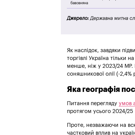
бавовняна
Джерело:
Державна митна с
Як наслідок, завдяки під
торгівлі Україна тільки н
менше, ніж у 2023/24 МР.
соняшникової олії (-2,4% р
Яка географія по
Питання перегляду
умов а
протягом усього 2024/25 
Проте, незважаючи на всю
частковий вплив на украї