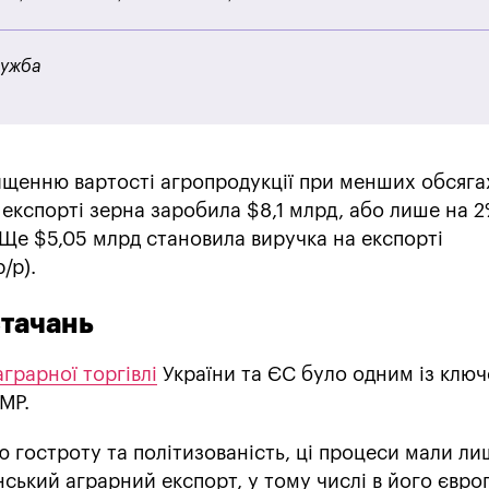
лужба
вищенню вартості агропродукції при менших обсяга
а експорті зерна заробила $8,1 млрд, або лише на 
 Ще $5,05 млрд становила виручка на експорті
/р).
стачань
грарної торгівлі
України та ЄС було одним із клю
МР.
 гостроту та політизованість, ці процеси мали ли
нський аграрний експорт, у тому числі в його євро