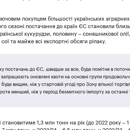
ючовим покупцем більшості українських аграрних 
го сезоні постачання до країн ЄС становили близ
країнської кукурудзи, половину – соняшникової олії
сої та майже всі експортні обсяги ріпаку.
ку постачань до ЄС, швидше за все, буде помітне в поточ
 запрацюють оновлені квоти на основні групи продоволь
 буде вищим, ніж у стартовій угоді про Зону вільної торгівл
роте менший, ніж у період безмитного імпорту за останні 
 становитиме 1,3 млн тонн на рік (до 2022 року – 1