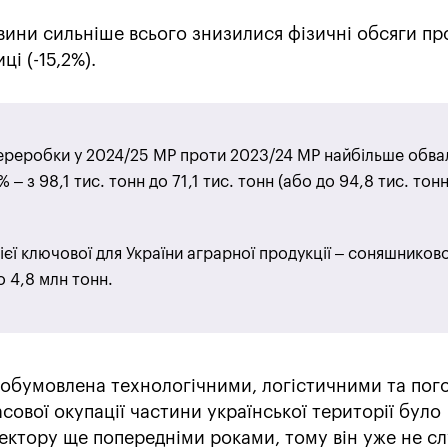
вини сильніше всього знизилися фізичні обсяги пр
ці (-15,2%).
переробки у 2024/25 МР проти 2023/24 МР найбільше обва
– з 98,1 тис. тонн до 71,1 тис. тонн (або до 94,8 тис. тонн
єї ключової для України аграрної продукції – соняшникової
 4,8 млн тонн.
 обумовлена технологічними, логістичними та по
ової окупації частини української території було
ектору ще попередніми роками, тому він уже не сл