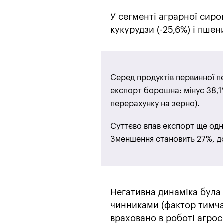
У сегменті аграрної сиро
кукурудзи (-25,6%) і пшени
Серед продуктів первинної 
експорт борошна: мінус 38,1% 
перерахунку на зерно).
Суттєво впав експорт ще одні
Зменшення становить 27%, до
Негативна динаміка була
чинниками (фактор тимчас
враховано в роботі агрос