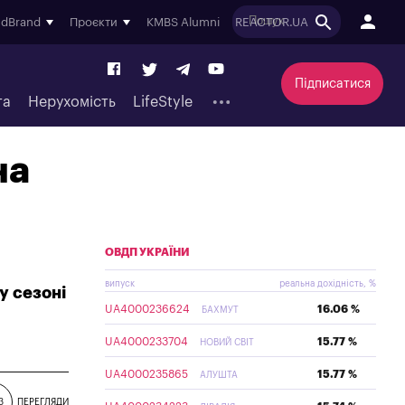
ndBrand
Проєкти
KMBS Alumni
REACTOR.UA
Підписатися
та
Нерухомість
LifeStyle
на
ОВДП УКРАЇНИ
випуск
реальна дохідність, %
у сезоні
UA4000236624
16.06 %
БАХМУТ
UA4000233704
15.77 %
НОВИЙ СВІТ
UA4000235865
15.77 %
АЛУШТА
3
ПЕРЕГЛЯДИ