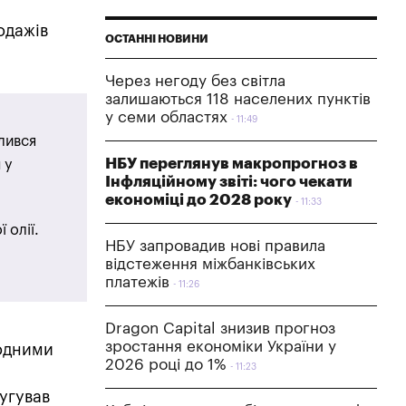
одажів
ОСТАННІ НОВИНИ
Через негоду без світла
залишаються 118 населених пунктів
у семи областях
11:49
лився
НБУ переглянув макропрогноз в
 у
Інфляційному звіті: чого чекати
економіці до 2028 року
11:33
 олії.
НБУ запровадив нові правила
відстеження міжбанківських
платежів
11:26
Dragon Capital знизив прогноз
зростання економіки України у
годними
2026 році до 1%
11:23
угував