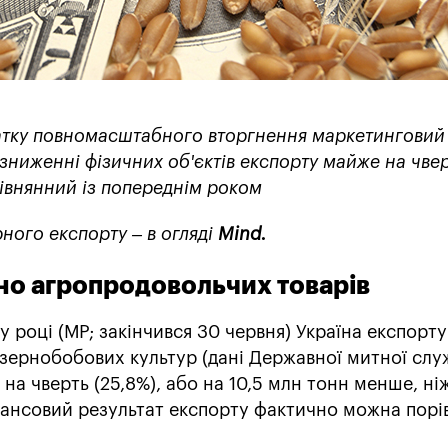
чатку повномасштабного вторгнення маркетинговий
зниженні фізичних об'єктів експорту майже на чвер
івнянний із попереднім роком
ного експорту – в огляді
Mind
.
но агропродовольчих товарів
 році (МР; закінчився 30 червня) Україна експорт
 зернобобових культур (дані Державної митної слу
на чверть (25,8%), або на 10,5 млн тонн менше, ні
нансовий результат експорту фактично можна порі