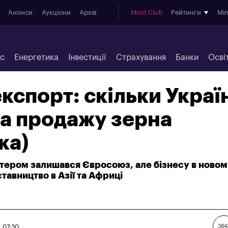
Анонси
Аукціони
Архів
Mind Club
Рейтинги
Mi
ес
Енергетика
Інвестиції
Страхування
Банки
Осві
кспорт: скільки Украї
а продажу зерна
ка)
тером залишався Євросоюз, але бізнесу в новом
тавництво в Азії та Африці
 07:30
384