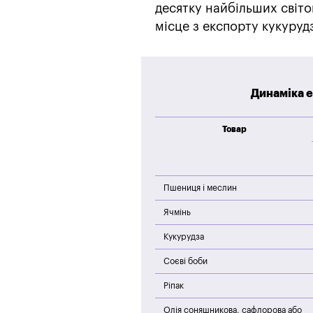
десятку найбільших світо
місце з експорту кукуруд
Динаміка е
Товар
Пшениця і меслин
Ячмінь
Кукурудза
Соєві боби
Ріпак
Олія соняшникова, сафлорова або