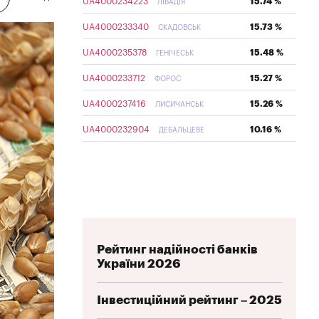
UA4000234223
15.74 %
ЛІВАДІЯ
UA4000233340
15.73 %
СКАДОВСЬК
UA4000235378
15.48 %
ГЕНІЧЕСЬК
UA4000233712
15.27 %
ФОРОС
UA4000237416
15.26 %
ЛИСИЧАНСЬК
UA4000232904
10.16 %
ДЕБАЛЬЦЕВЕ
Рейтинг надійності банків
України 2026
Інвестиційний рейтинг – 2025