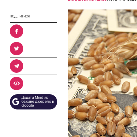
ПОДІЛИТИСЯ
Додати Mind як
бажане джерело в
Google