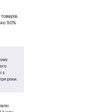
товарів.
ько 50%
,
ному
чого
і з
три роки.
 млн