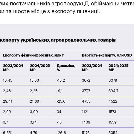
вих постачальників агропродукції, обіймаючи четв
зи та шосте місце з експорту пшениці.
кспорту українських агропродовольчих товарів
Експорт у фізичних обсягах, млн т
Вартість експорту, млн USD
2023/2024
2024/2025
Динаміка,
2023/2024
2024/2025
МР
МР
%
МР
МР
18,43
15,63
-15,2
3072
3079
2,48
2,26
-9,1
377,7
394,7
29,41
21,88
-25,6
4733
4522
2,99
3,99
34
1121
1573
3,7
3,14
-15
1439
1559
6,55
4,79
-26,8
5176
5054