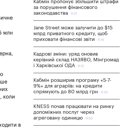
Кабмін пропонує збільшити штрафи
за порушення фінансового
законодавства
11:21
зичне
Jane Street може залучити до $15
5 млн
млрд приватного кредиту, щоб
приховати фінансові звіти
11:14
ерна,
Кадрові зміни: уряд оновив
керівний склад НАЗЯВО, Мінгромад
і Харківської ОДА
11:13
ло
Кабмін розширив програму «5-7-
ише
9%» для аграріїв: на кредити
них
спрямують до 80 млрд грн
11:03
, коли
KNESS почав працювати на ринку
допоміжних послуг через
агреговану одиницю
11:00
ходити в