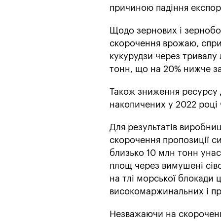
причиною падіння експор
Щодо зернових і зернобо
скорочення врожаю, спр
кукурудзи через тривалу 
тонн, що на 20% нижче з
Також зниження ресурсу д
накопичених у 2022 році 
Для результатів виробниц
скорочення пропозиції с
близько 10 млн тонн унас
площ через вимушені сіво
на тлі морської блокади 
високомаржинальних і пр
Незважаючи на скороченн