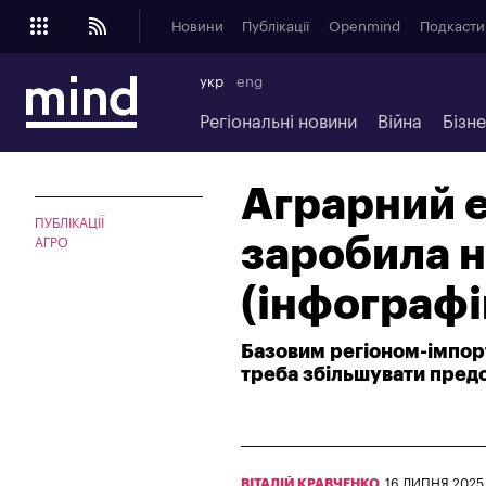
Новини
Публікації
Openmind
Подкасти
укр
eng
Регіональні новини
Війна
Бізн
Аграрний е
ПУБЛІКАЦІЇ
заробила н
АГРО
(інфографі
Базовим регіоном-імпор
треба збільшувати предс
ВІТАЛІЙ КРАВЧЕНКО
,
16 ЛИПНЯ 2025,