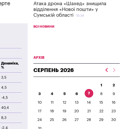
ерте
Атака дрона «Шахед» знищила
відділення «Нової пошти» у
Сумській області
10:34
ВСІ НОВИНИ
АРХІВ
Динаміка,
%
СЕРПЕНЬ
2026
3,5
1
2
4,5
7
3
4
5
6
8
9
-4,5
10
11
12
13
14
15
16
40,4
17
18
19
20
21
22
23
8,3
24
25
26
27
28
29
30
-2,4
31