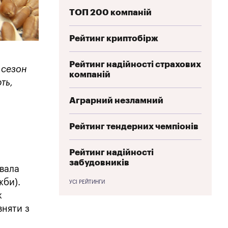
ТОП 200 компаній
Рейтинг криптобірж
Рейтинг надійності страхових
 сезон
компаній
ть,
Аграрний незламний
Рейтинг тендерних чемпіонів
Рейтинг надійності
забудовників
увала
жби).
УСІ РЕЙТИНГИ
ж
вняти з