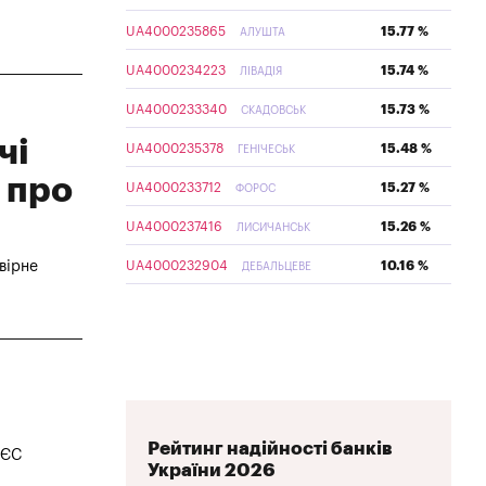
UA4000235865
15.77 %
АЛУШТА
UA4000234223
15.74 %
ЛІВАДІЯ
UA4000233340
15.73 %
СКАДОВСЬК
чі
UA4000235378
15.48 %
ГЕНІЧЕСЬК
 про
UA4000233712
15.27 %
ФОРОС
UA4000237416
15.26 %
ЛИСИЧАНСЬК
UA4000232904
10.16 %
вірне
ДЕБАЛЬЦЕВЕ
Рейтинг надійності банків
 ЄС
України 2026