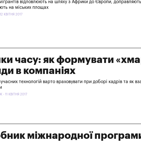
ігрантів відловлюють на шляху з Африки до Європи, доправляють
ють на міських площах
12 КВІТНЯ 2017
ки часу: як формувати «хма
ди в компаніях
сучасних технологій варто враховувати при доборі кадрів та як вз
и
- 11 КВІТНЯ 2017
бник міжнародної програм