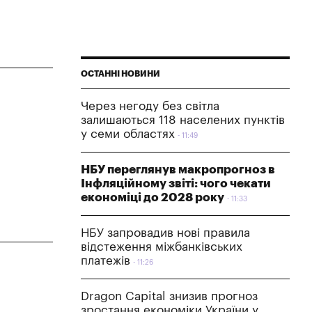
ОСТАННІ НОВИНИ
Через негоду без світла
залишаються 118 населених пунктів
у семи областях
11:49
НБУ переглянув макропрогноз в
Інфляційному звіті: чого чекати
економіці до 2028 року
11:33
НБУ запровадив нові правила
відстеження міжбанківських
платежів
11:26
Dragon Capital знизив прогноз
зростання економіки України у