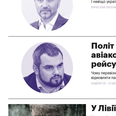
І навіщо укра
В'ЯЧЕСЛАВ ЛИСЕНКО
Політ
авіак
рейс
Чому перевізн
відмовляти па
АНДРІЙ ГУК - 13 КВ
У Ліві