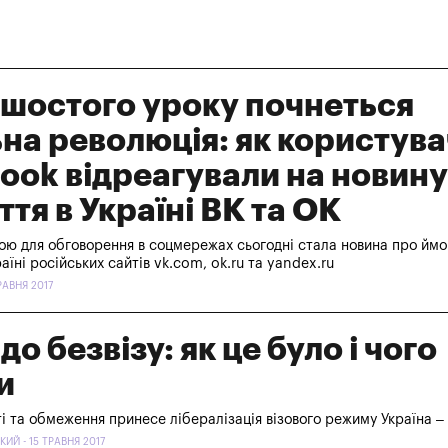
 шостого уроку почнеться
на революція: як користува
ook відреагували на новину
ття в Україні ВК та ОК
ою для обговорення в соцмережах сьогодні стала новина про ймо
аїні російських сайтів vk.com, ok.ru та yandex.ru
ТРАВНЯ 2017
о безвізу: як це було і чого
и
і та обмеження принесе лібералізація візового режиму Україна –
КИЙ - 15 ТРАВНЯ 2017