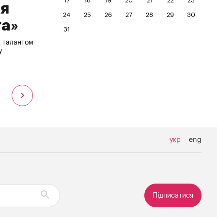
17
18
19
20
21
22
23
ся
24
25
26
27
28
29
30
та»
31
ж талантом
у
укр
eng
Підписатися