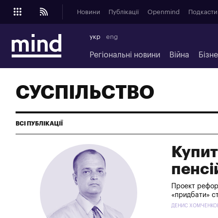
Новини
Публікації
Openmind
Подкасти
укр
eng
Регіональні новини
Війна
Бізн
СУСПІЛЬСТВО
ВСІ ПУБЛІКАЦІЇ
Купит
пенсі
Проект реформ
«придбати» ст
ДЕНИС ХОМЧЕНКОВ 