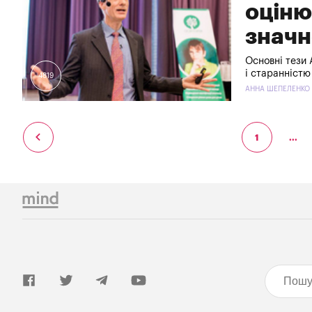
оціню
значн
Основні тези 
і старанністю
4819
АННА ШЕПЕЛЕНКО -
1
...