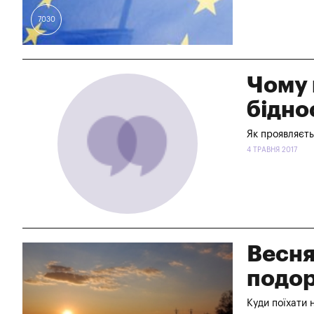
7030
Чому 
бідно
Як проявляєть
4 ТРАВНЯ 2017
Весня
подор
Куди поїхати 