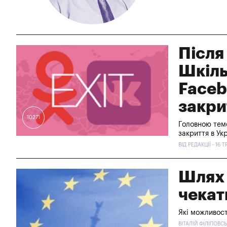
Після
Шкіль
Faceb
закри
10271
Головною тем
закриття в Укр
ВІД РЕДАКЦІЇ - 16 
Шлях д
чекат
Які можливост
ВІТАЛІЙ ФІЛІПОВСЬ