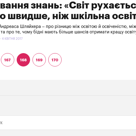
вання знань: «Світ рухаєть
о швидше, ніж шкільна осві
Андреаса Шляйхера – про різницю між освітою й освіченістю, мі
 та про те, чому бідні мають більше шансів отримати кращу освіт
 4 КВІТНЯ 2017
167
168
169
170