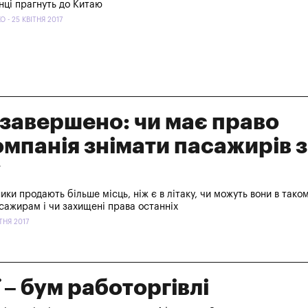
їнці прагнуть до Китаю
 - 25 КВІТНЯ 2017
 завершено: чи має право
омпанія знімати пасажирів з
у
ики продають більше місць, ніж є в літаку, чи можуть вони в тако
сажирам і чи захищені права останніх
ІТНЯ 2017
ї – бум работоргівлі