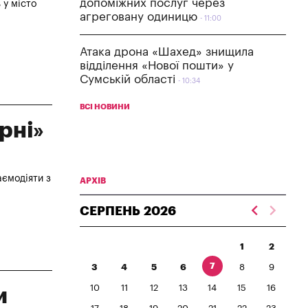
допоміжних послуг через
 у місто
агреговану одиницю
11:00
Атака дрона «Шахед» знищила
відділення «Нової пошти» у
Сумській області
10:34
ВСІ НОВИНИ
рні»
аємодіяти з
АРХІВ
СЕРПЕНЬ
2026
1
2
7
3
4
5
6
8
9
10
11
12
13
14
15
16
и