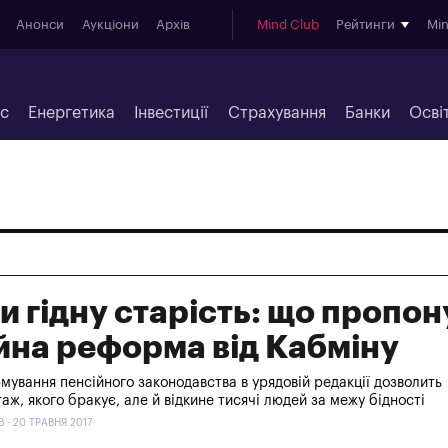
Анонси
Аукціони
Архів
Mind Club
Рейтинги
Mi
ес
Енергетика
Інвестиції
Страхування
Банки
Осві
и гідну старість: що пропон
йна реформа від Кабміну
ування пенсійного законодавства в урядовій редакції дозволить
аж, якого бракує, але й відкине тисячі людей за межу бідності
- 20 ТРАВНЯ 2017