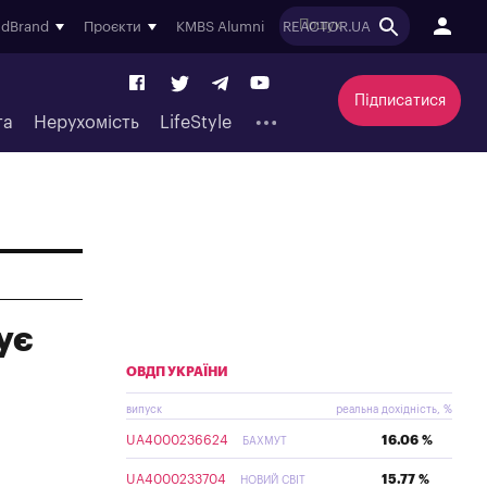
ndBrand
Проєкти
KMBS Alumni
REACTOR.UA
Підписатися
та
Нерухомість
LifeStyle
ує
ОВДП УКРАЇНИ
випуск
реальна дохідність, %
UA4000236624
16.06 %
БАХМУТ
UA4000233704
15.77 %
НОВИЙ СВІТ