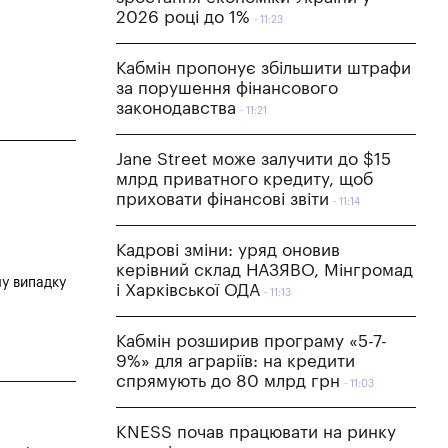
2026 році до 1%
11:23
Кабмін пропонує збільшити штрафи
за порушення фінансового
законодавства
11:21
Jane Street може залучити до $15
млрд приватного кредиту, щоб
приховати фінансові звіти
11:14
Кадрові зміни: уряд оновив
керівний склад НАЗЯВО, Мінгромад
му випадку
і Харківської ОДА
11:13
Кабмін розширив програму «5-7-
9%» для аграріїв: на кредити
спрямують до 80 млрд грн
11:03
KNESS почав працювати на ринку