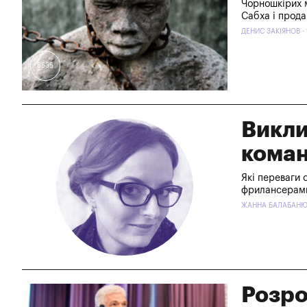
Чорношкірих м
Сабха і прода
ДЕНИС ЗАКІЯНОВ - 
8535
Викли
коман
Які переваги 
фрилансерам
ЖАННА БАЛАБАНЮК 
Розро