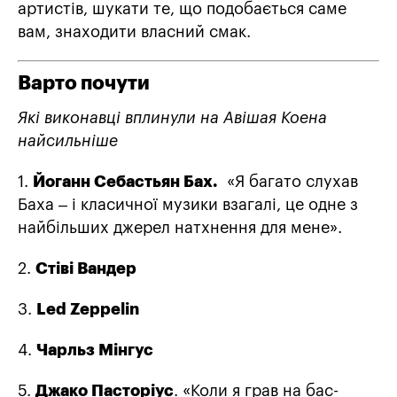
артистів, шукати те, що подобається саме
вам, знаходити власний смак.
Варто почути
Які виконавці вплинули на Авішая Коена
найсильніше
1.
Йоганн Себастьян
Бах.
«Я багато слухав
Баха – і класичної музики взагалі, це одне з
найбільших джерел натхнення для мене».
2.
Стіві Вандер
3.
Led Zeppelin
4.
Чарльз Мінгус
5.
Джако Пасторіус
. «Коли я грав на бас-