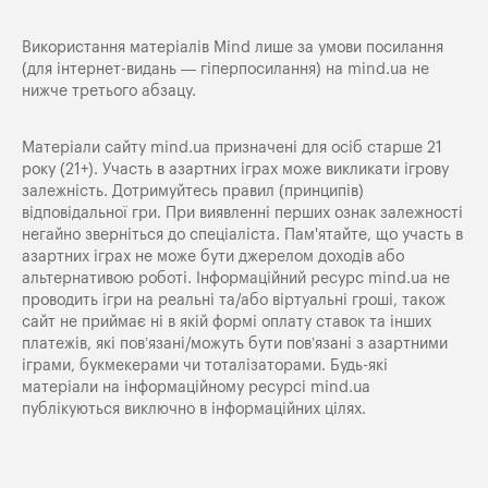
Використання матеріалів Mind лише за умови посилання
(для інтернет-видань — гіперпосилання) на
mind.ua
не
нижче третього абзацу.
Матеріали сайту mind.ua призначені для осіб старше 21
року (21+). Участь в азартних іграх може викликати ігрову
залежність. Дотримуйтесь правил (принципів)
відповідальної гри. При виявленні перших ознак залежності
негайно зверніться до спеціаліста. Пам'ятайте, що участь в
азартних іграх не може бути джерелом доходів або
альтернативою роботі. Інформаційний ресурс mind.ua не
проводить ігри на реальні та/або віртуальні гроші, також
сайт не приймає ні в якій формі оплату ставок та інших
платежів, які пов’язані/можуть бути пов’язані з азартними
іграми, букмекерами чи тоталізаторами. Будь-які
матеріали на інформаційному ресурсі mind.ua
публікуються виключно в інформаційних цілях.