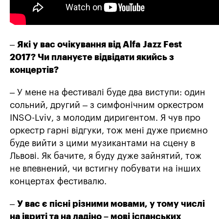
–
Які у вас очікування від
Alfa Jazz Fest
2017?
Чи плануєте відвідати якийсь з
концертів?
– У мене на фестивалі буде два виступи: один
сольний, другий – з симфонічним оркестром
INSO-Lviv
,
з молодим диригентом. Я чув про
оркестр гарні відгуки, тож мені дуже приємно
буде вийти з цими музикантами на сцену в
Львові. Як бачите, я буду дуже зайнятий, тож
не впевнений, чи встигну побувати на інших
концертах фестивалю.
–
У
вас є пісні різними мовами,
у тому числ
і
на івриті та на ладіно – мові іспанських