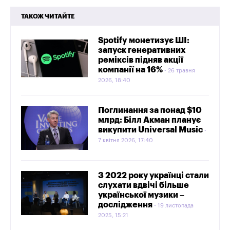
ТАКОЖ ЧИТАЙТЕ
Spotify монетизує ШІ:
запуск генеративних
реміксів підняв акції
компанії на 16%
26 травня
2026, 18:40
Поглинання за понад $10
млрд: Білл Акман планує
викупити Universal Music
7 квітня 2026, 17:40
З 2022 року українці стали
слухати вдвічі більше
української музики –
дослідження
19 листопада
2025, 15:21