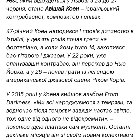
Fest
,
який відбудеться у Львові з 23 до 27
червня, стане
Авішай Коен
– ізраїльський
контрабасист, композитор і співак.
47-річний Коен народився і провів дитинство в
Ізраїлі, у дев'ять років почав грати на
фортепіано, а коли йому було 14, захопився
бас-гітарою і джазом. У 22 роки, уже
опанувавши контрабас, він переїхав до Нью-
Йорка, а у 26 – почав грати із легендою
американської джазової сцени Чіком Коріа.
У 2015 році у Коена вийшов альбом
From
Darkness. «
Ми всі народжуємося з темряви, та
водночас після темряви завжди настає світло,
тож одне від одного не відокремити», –
пояснює ідею платівки сам музикант. Останні
декілька місяців він зі своїм новим колективом