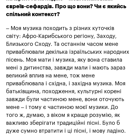
євреїв-сефардів. Про що вони? Чи є якийсь
спільний контекст?
– Моя музика походить з різних куточків
світу: Афро-Карибського регіону, Заходу,
Близького Сходу. Та останнім часом мене
приваблювали декілька ізраїльських народних
пісень. Моя мати і музика, яку вона ставила
мені з дитинства, завжди мали і мають зараз
великий вплив на мене, тож мене
приваблювала і східна, і західна музика. Моя
батьківщина, походження, культурні корені
завжди були частиною мене, вони оточують
мене – і тому є частиною моєї музики. До
того ж, думаю, з віком я краще розумію, як
важливо зберігати традиційні пісні. Було б
дуже сумно втратити і ці пісні, і мову ладіно.