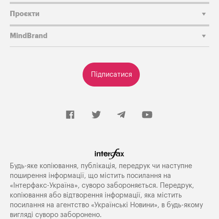
Проєкти
MindBrand
Підписатися
Будь-яке копiювання, публiкацiя, передрук чи наступне
поширення iнформацiї, що мiстить посилання на
«Iнтерфакс-Україна», суворо забороняється. Передрук,
копіювання або відтворення інформації, яка містить
посилання на агентство «Українські Новини», в будь-якому
вигляді суворо заборонено.