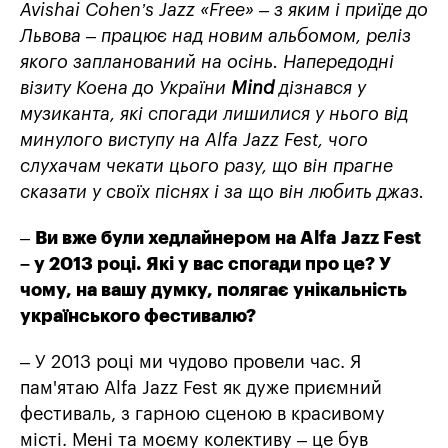
Avishai Cohen’s Jazz «Free
» – з яким і приїде до
Львова – працює над новим альбомом, реліз
якого запланований на осінь. Напередодні
візиту Коена до України
Mind
дізнався у
музиканта, які спогади лишилися у нього від
минулого виступу на
Alfa Jazz Fest,
чого
слухачам чекати цього разу, що він прагне
сказати у своїх піснях і за що він любить джаз.
–
Ви вже були хедлайнером на
Alfa Jazz Fest
– у 2013 році. Які у вас спогади про це? У
чому, на вашу думку, полягає унікальність
українського фестивалю?
– У 2013 році ми чудово провели час. Я
пам
'
ятаю
Alfa Jazz Fest
як дуже приємний
фестиваль, з гарною сценою в красивому
місті. Мені та моєму колективу – це був