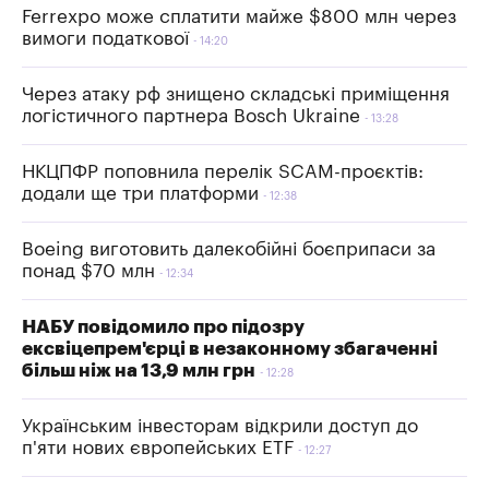
Ferrexpo може сплатити майже $800 млн через
вимоги податкової
14:20
Через атаку рф знищено складські приміщення
логістичного партнера Bosch Ukraine
13:28
НКЦПФР поповнила перелік SCAM-проєктів:
додали ще три платформи
12:38
Boeing виготовить далекобійні боєприпаси за
понад $70 млн
12:34
НАБУ повідомило про підозру
ексвіцепрем'єрці в незаконному збагаченні
більш ніж на 13,9 млн грн
12:28
Українським інвесторам відкрили доступ до
п'яти нових європейських ETF
12:27