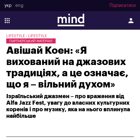
укр
eng
Підписатися
LIFESTYLE
LIFESTYLE
ПАРТНЕРСЬКИЙ МАТЕРІАЛ
Авішай Коен: «Я
вихований на джазових
традиціях, а це означає,
що я – вільний духом»
Ізраїльський джазмен – про враження від
Alfa Jazz Fest, увагу до власних культурних
коренів і про музику, яка на нього вплинула
найбільше