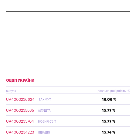
ОВДП УКРАЇНИ
випуск
реальна дохідність, %
UA4000236624
16.06 %
БАХМУТ
UA4000235865
15.77 %
АЛУШТА
UA4000233704
15.77 %
НОВИЙ СВІТ
UA4000234223
15.74 %
ЛІВАДІЯ