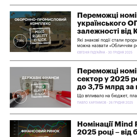
Переможці номін
українського ОП
залежності від 
Які знакові події стали прор
2986
можна назвати «Обличчям р
ЄВГЕНІЯ ПІДГАЙНА - 30 ГРУДНЯ 2025
Переможці номін
сектор у 2025 р
до 3,75 млрд за
Що впливало на бюджет, пла
1592
ПАВЛО ХАРЛАМОВ - 26 ГРУДНЯ 2025
Номінації Mind 
2025 році – від