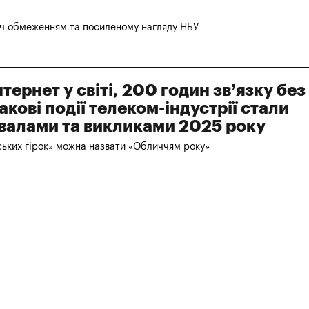
еч обмеженням та посиленому нагляду НБУ
ернет у світі, 200 годин зв’язку без
накові події телеком-індустрії стали
валами та викликами 2025 року
ських гірок» можна назвати «Обличчям року»