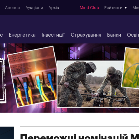
Анонси
Аукціони
Архів
Mind Club
Рейтинги
Mi
ес
Енергетика
Інвестиції
Страхування
Банки
Осві
Переможці номінацій M