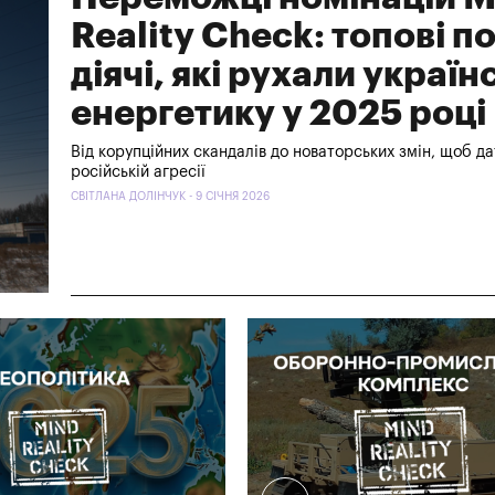
Reality Check: топові под
діячі, які рухали україн
енергетику у 2025 році
Від корупційних скандалів до новаторських змін, щоб да
російській агресії
СВІТЛАНА ДОЛІНЧУК - 9 СІЧНЯ 2026