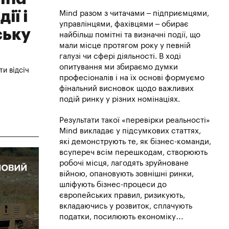
ії і
Mind разом з читачами – підприємцями,
управлінцями, фахівцями – обирає
ську
найбільш помітні та визначні події, що
мали місце протягом року у певній
галузі чи сфері діяльності. В ході
опитування ми збираємо думки
ти відсіч
професіоналів і на їх основі формуємо
фінальний висновок щодо важливих
подій ринку у різних номінаціях.
Результати такої «перевірки реальності»
Mind викладає у підсумкових статтях,
які демонструють те, як бізнес-команди,
всупереч всім перешкодам, створюють
робочі місця, лагодять зруйноване
війною, опановують зовнішні ринки,
шліфують бізнес-процеси до
європейських правил, ризикують,
вкладаючись у розвиток, сплачують
податки, посилюють економіку…