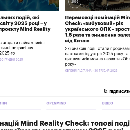
2986
льних подій, які
Переможці номінацій Mind
віт у 2025 році – у
Check: «вибуховий» рік
проєкту Mind Reality
українського ОПК – зрост
1,5 раза та зниження зал
від Китаю
є згадати найважливіші
ітичні потрясіння
Які знакові події стали проривам
2025-го
пастками індустрії 2025 року та 
цих викликів можна назвати «Об
30 ГРУДНЯ 2025
року»
ЄВГЕНІЯ ПІДГАЙНА - 30 ГРУДНЯ 2025
ПІДПИСАТИ
ИНИ
OPENMIND
ВІДЕО
ацій Mind Reality Check: топові події