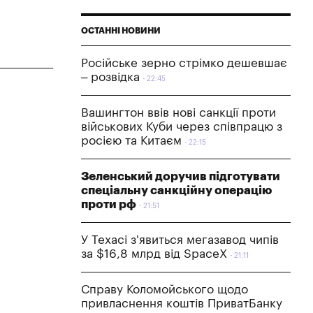
ОСТАННІ НОВИНИ
Російське зерно стрімко дешевшає
– розвідка
22:45
Вашингтон ввів нові санкції проти
військових Куби через співпрацю з
росією та Китаєм
22:15
Зеленський доручив підготувати
спеціальну санкційну операцію
проти рф
21:51
У Техасі з'явиться мегазавод чипів
за $16,8 млрд від SpaceX
21:11
Справу Коломойського щодо
привласнення коштів ПриватБанку