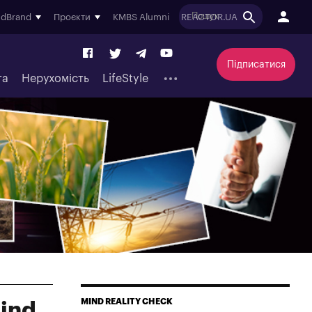
ndBrand
Проєкти
KMBS Alumni
REACTOR.UA
Підписатися
та
Нерухомість
LifeStyle
MIND REALITY CHECK
ind