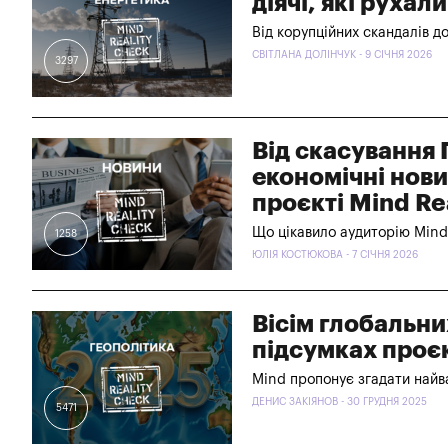
діячі, які рухал
Від корупційних скандалів до
СВІТЛАНА ДОЛІНЧУК - 9 СІЧНЯ 2026
3297
Від скасування Г
економічні нови
проєкті Mind Re
Що цікавило аудиторію Mind 
1258
ЮЛІЯ КОСТЮКОВА - 7 СІЧНЯ 2026
Вісім глобальних
підсумках проєк
Mind пропонує згадати найва
ДЕНИС ЗАКІЯНОВ - 30 ГРУДНЯ 2025
5471