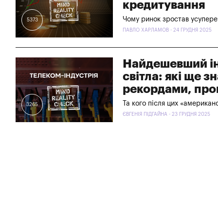
кредитування
Чому ринок зростав усупер
5373
ПАВЛО ХАРЛАМОВ - 24 ГРУДНЯ 2025
Найдешевший інт
світла: які ще з
рекордами, про
Та кого після цих «американ
3265
ЄВГЕНІЯ ПІДГАЙНА - 23 ГРУДНЯ 2025