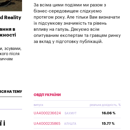
За всіма цими подіями ми разом з
бізнес-середовищем слідкуємо
 Reality
протягом року. Але тільки Вам визначати
їх підсумкову значимість та рівень
ання в
впливу на галузь. Дякуємо всім
ежності
опитуваним експертам та гравцям ринку
за вклад у підготовку публікацій.
и, зсувами,
кого після
личчям
СЯ НА ТЕМУ
ОВДП УКРАЇНИ
випуск
реальна дохідність, %
UA4000236624
16.06 %
БАХМУТ
 і
UA4000235865
15.77 %
АЛУШТА