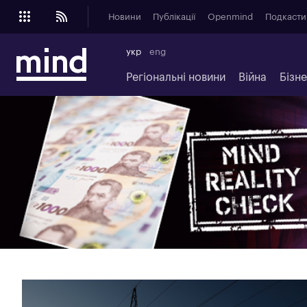
Новини
Публікації
Openmind
Подкасти
укр
eng
Регіональні новини
Війна
Бізн