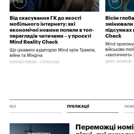
1258
5471
Від скасування ГК до якості
Вісім глоба
мобільного інтернету: які
змінювали с
економічні новини попали в топ-
підсумках 
переглядів читачами – у проєкті
Check
Mind Reality Check
Mind пропону
військово-пол
Що цікавило аудиторію Mind крім Трампа,
«хаотичного» 
війни та Міндіча
ДЕНИС ЗАКІЯНОВ - 
ЮЛІЯ КОСТЮКОВА - 7 СІЧНЯ 2026
ВСІ
ПУБЛІКАЦІЇ
НОВ
Переможці номін