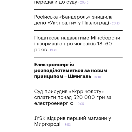
передали до суду
20:46
Російська «Бандероль» знищила
депо «Укрпошти» у Павлограді
20:13
Податкова надаватиме Міноборони
інформацію про чоловіків 18–60
років
19:49
Електроенергія
розподілятиметься за новим
принципом – Шмигаль
19:10
Суд присудив «Укррічфлоту»
сплатити понад 520 000 грн за
електроенергію
19:05
JYSK відкрив перший магазин у
Миргороді
18:53