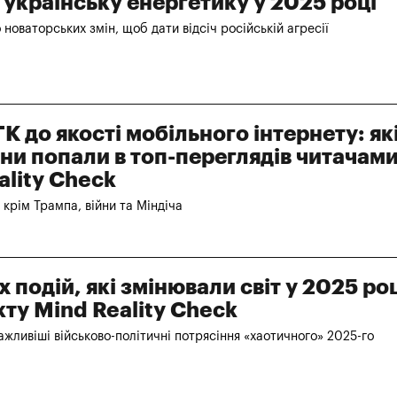
и українську енергетику у 2025 році
 новаторських змін, щоб дати відсіч російській агресії
К до якості мобільного інтернету: як
ни попали в топ-переглядів читачами
ality Check
крім Трампа, війни та Міндіча
 подій, які змінювали світ у 2025 роц
ту Mind Reality Check
жливіші військово-політичні потрясіння «хаотичного» 2025-го