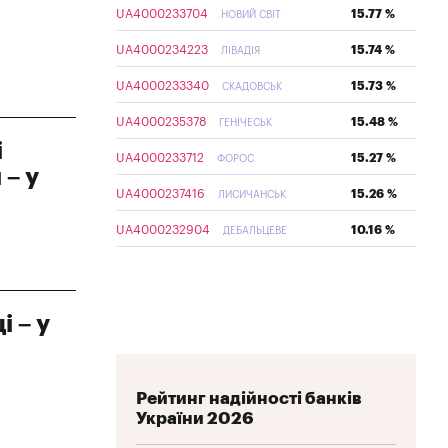
UA4000233704
15.77 %
НОВИЙ СВІТ
UA4000234223
15.74 %
ЛІВАДІЯ
UA4000233340
15.73 %
СКАДОВСЬК
UA4000235378
15.48 %
ГЕНІЧЕСЬК
і
UA4000233712
15.27 %
ФОРОС
 – у
UA4000237416
15.26 %
ЛИСИЧАНСЬК
UA4000232904
10.16 %
ДЕБАЛЬЦЕВЕ
і – у
Рейтинг надійності банків
України 2026