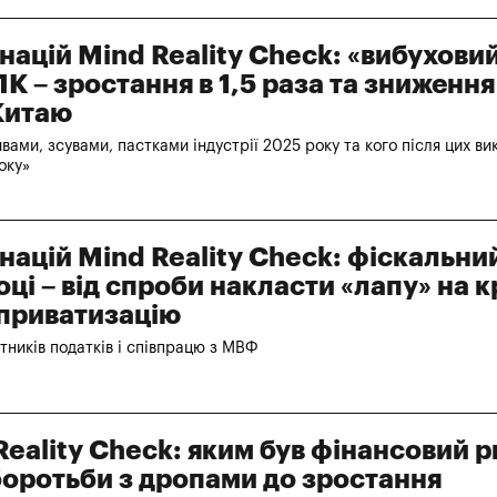
ацій Mind Reality Check: «вибуховий
К – зростання в 1,5 раза та зниження
Китаю
ивами, зсувами, пастками індустрії 2025 року та кого після цих ви
оку»
ацій Mind Reality Check: фіскальни
оці – від спроби накласти «лапу» на 
 приватизацію
тників податків і співпрацю з МВФ
Reality Check: яким був фінансовий р
 боротьби з дропами до зростання