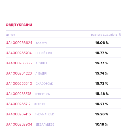
ОВДП УКРАЇНИ
випуск
реальна дохідність, %
UA4000236624
16.06 %
БАХМУТ
UA4000233704
15.77 %
НОВИЙ СВІТ
UA4000235865
15.77 %
АЛУШТА
UA4000234223
15.74 %
ЛІВАДІЯ
UA4000233340
15.73 %
СКАДОВСЬК
UA4000235378
15.48 %
ГЕНІЧЕСЬК
UA4000233712
15.27 %
ФОРОС
UA4000237416
15.26 %
ЛИСИЧАНСЬК
UA4000232904
10.16 %
ДЕБАЛЬЦЕВЕ