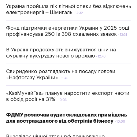
Україна пройшла пік літньої спеки без відключень
електроенергії – Шмигаль
14:32
Фонд підтримки енергетики України у 2025 році
профінансував 250 із 398 схвалених заявок
13:31
В Україні продовжують знижуватися ціни на
фуражну кукурудзу нового врожаю
12:43
Свириденко розглядають на посаду голови
«Нафтогазу України»
11:46
«КазМунайГаз» планує наростити експорт нафти
в обхід росії на 31%
10:03
ФДМУ розпочав аудит складських приміщень
для постраждалого від обстрілів бізнесу
10:00
Внаслідок нічної атаки рф пошкоджено