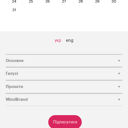
24
25
26
27
28
29
30
31
укр
eng
Основне
Галузі
Проєкти
MindBrand
Підписатися