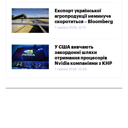
Експорт української
агропродукції неминуче
скоротиться – Bloomberg
7 серпня 2026, 22:15
У США вивчають
закордонні шляхи
отримання процесорів
Nvidia компаніями з КНР
7 серпня 2026, 15:59