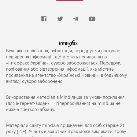
Будь-яке копiювання, публiкацiя, передрук чи наступне
поширення iнформацiї, що мiстить посилання на
«Iнтерфакс-Україна», суворо забороняється. Передрук,
копіювання або відтворення інформації, яка містить
посилання на агентство «Українські Новини», в будь-якому
вигляді суворо заборонено.
Використання матеріалів Mind лише за умови посилання
(для інтернет-видань — гіперпосилання) на
mind.ua
не
нижче третього абзацу.
Матеріали сайту mind.ua призначені для осіб старше 21
року (21+). Участь в азартних іграх може викликати ігрову