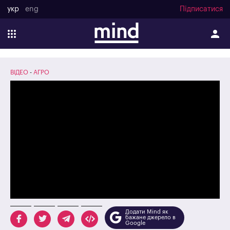
укр
eng
Підписатися
ВІДЕО
АГРО
Додати Mind як
бажане джерело в
Google