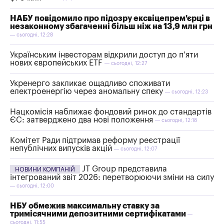
НАБУ повідомило про підозру ексвіцепрем'єрці в
незаконному збагаченні більш ніж на 13,9 млн грн
— сьогодні, 12:28
Українським інвесторам відкрили доступ до п'яти
нових європейських ETF
— сьогодні, 12:27
Укренерго закликає ощадливо споживати
електроенергію через аномальну спеку
— сьогодні, 12:23
Нацкомісія наближає фондовий ринок до стандартів
ЄС: затверджено два нові положення
— сьогодні, 12:18
Комітет Ради підтримав реформу реєстрації
непублічних випусків акцій
— сьогодні, 12:07
JT Group представила
НОВИНИ КОМПАНІЙ
інтегрований звіт 2026: перетворюючи зміни на силу
— сьогодні, 12:00
НБУ обмежив максимальну ставку за
тримісячними депозитними сертифікатами
—
сьогодні, 11:55