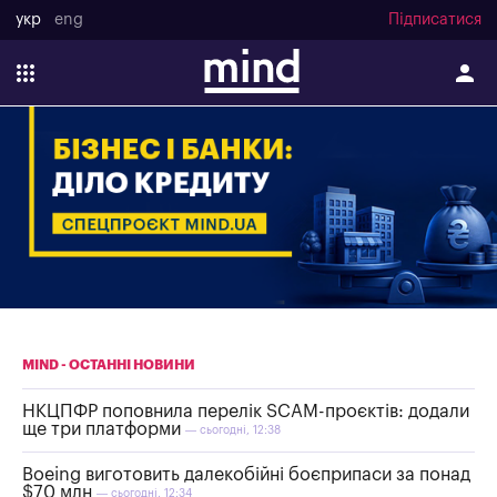
укр
eng
Підписатися
MIND - ОСТАННІ НОВИНИ
НКЦПФР поповнила перелік SCAM-проєктів: додали
ще три платформи
— сьогодні, 12:38
Boeing виготовить далекобійні боєприпаси за понад
$70 млн
— сьогодні, 12:34