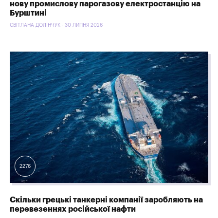
нову промислову парогазову електростанцію на
Бурштині
СВІТЛАНА ДОЛІНЧУК - 30 ЛИПНЯ 2026
2276
Скільки грецькі танкерні компанії заробляють на
перевезеннях російської нафти