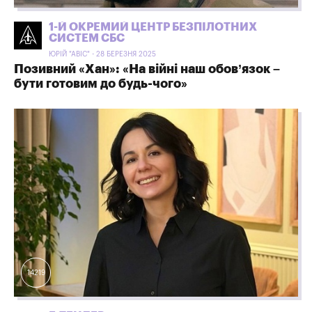
1-Й ОКРЕМИЙ ЦЕНТР БЕЗПІЛОТНИХ
СИСТЕМ СБС
ЮРІЙ "АВІС" - 28 БЕРЕЗНЯ 2025
Позивний «Хан»: «На війні наш обов’язок –
бути готовим до будь-чого»
14219