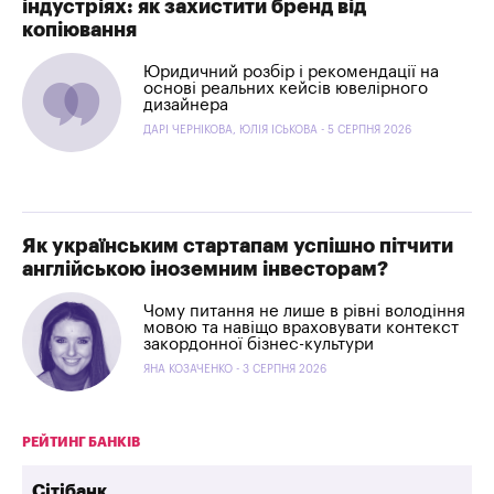
індустріях: як захистити бренд від
копіювання
Юридичний розбір і рекомендації на
основі реальних кейсів ювелірного
дизайнера
ДАРІ ЧЕРНІКОВА, ЮЛІЯ ІСЬКОВА - 5 СЕРПНЯ 2026
Як українським стартапам успішно пітчити
англійською іноземним інвесторам?
Чому питання не лише в рівні володіння
мовою та навіщо враховувати контекст
закордонної бізнес-культури
ЯНА КОЗАЧЕНКО - 3 СЕРПНЯ 2026
РЕЙТИНГ БАНКІВ
"
Сітібанк