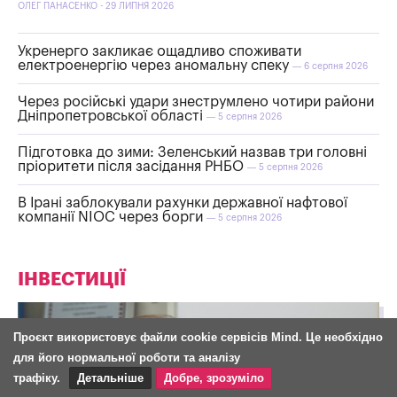
ОЛЕГ ПАНАСЕНКО - 29 ЛИПНЯ 2026
Укренерго закликає ощадливо споживати
електроенергію через аномальну спеку
— 6 серпня 2026
Через російські удари знеструмлено чотири райони
Дніпропетровської області
— 5 серпня 2026
Підготовка до зими: Зеленський назвав три головні
пріоритети після засідання РНБО
— 5 серпня 2026
В Ірані заблокували рахунки державної нафтової
компанії NIOC через борги
— 5 серпня 2026
ІНВЕСТИЦІЇ
Проєкт використовує файли cookie сервісів Mind. Це необхідно
для його нормальної роботи та аналізу
трафіку.
Детальніше
Добре, зрозуміло