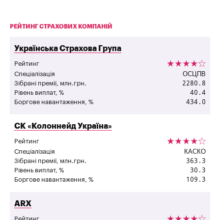
РЕЙТИНГ СТРАХОВИХ КОМПАНІЙ
"
Українська Страхова Група
Рейтинг
ОСЦПВ
Спеціалізація
2280.8
Зібрані премії, млн.грн.
40.4
Рівень виплат, %
434.0
Боргове навантаження, %
"
СК «Колоннейд Україна»
Рейтинг
КАСКО
Спеціалізація
363.3
Зібрані премії, млн.грн.
30.3
Рівень виплат, %
109.3
Боргове навантаження, %
"
ARX
Рейтинг