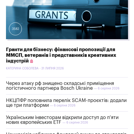
3582
Гранти для бізнесу: фінансові пропозиції для
ММСП, ветеранів і представників креативних
індустрій
КАТЕРИНА СОБОЛЕВА - 31 ЛИПНЯ 2026
Через атаку рф знищено складські приміщення
логістичного партнера Bosch Ukraine
— 6 серпня 2026
НКЦПФР поповнила перелік SCAM-проєктів: додали
ще три платформи
— 6 серпня 2026
Українським інвесторам відкрили доступ до п'яти
нових європейських ETF
— 6 серпня 2026