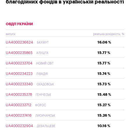
благодійних фондів в українській реальності
ОВДП УКРАЇНИ
випуск
реальна дохідність, %
UA4000236624
16.06 %
БАХМУТ
UA4000235865
15.77 %
АЛУШТА
UA4000233704
15.77 %
НОВИЙ СВІТ
UA4000234223
15.74 %
ЛІВАДІЯ
UA4000233340
15.73 %
СКАДОВСЬК
UA4000235378
15.48 %
ГЕНІЧЕСЬК
UA4000233712
15.27 %
ФОРОС
UA4000237416
15.26 %
ЛИСИЧАНСЬК
UA4000232904
10.16 %
ДЕБАЛЬЦЕВЕ