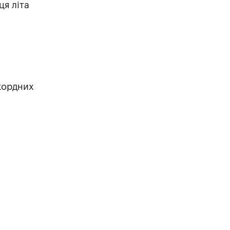
ця літа
екордних