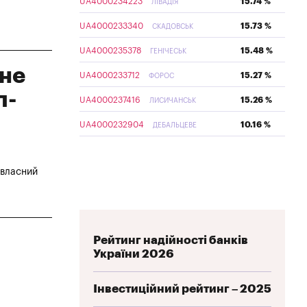
UA4000234223
15.74 %
ЛІВАДІЯ
UA4000233340
15.73 %
СКАДОВСЬК
UA4000235378
15.48 %
ГЕНІЧЕСЬК
ане
UA4000233712
15.27 %
ФОРОС
п-
UA4000237416
15.26 %
ЛИСИЧАНСЬК
UA4000232904
10.16 %
ДЕБАЛЬЦЕВЕ
 власний
Рейтинг надійності банків
України 2026
Інвестиційний рейтинг – 2025