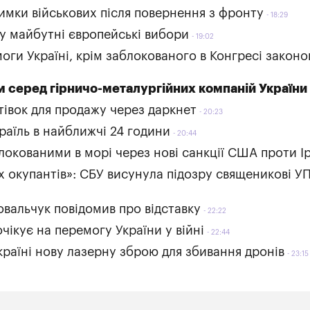
имки військових після повернення з фронту
18:29
 у майбутні європейські вибори
19:02
оги Україні, крім заблокованого в Конгресі закон
 серед гірничо-металургійних компаній України
тівок для продажу через даркнет
20:23
зраїль в найближчі 24 години
20:44
локованими в морі через нові санкції США проти І
х окупантів»: СБУ висунула підозру священикові У
овальчук повідомив про відставку
22:22
ікує на перемогу України у війні
22:44
раїні нову лазерну зброю для збивання дронів
23:15