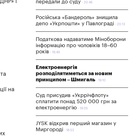
«ДНР» і
передали до суду
20:46
Російська «Бандероль» знищила
депо «Укрпошти» у Павлограді
20:13
Податкова надаватиме Міноборони
інформацію про чоловіків 18–60
років
19:49
Електроенергія
розподілятиметься за новим
 та
принципом – Шмигаль
19:10
ції на
Суд присудив «Укррічфлоту»
сплатити понад 520 000 грн за
електроенергію
19:05
JYSK відкрив перший магазин у
Миргороді
18:53
их