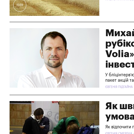
1569
Михай
рубік
Volia»
інвес
У бліцінтерв’
3725
пакет акцій т
ЄВГЕНІЯ ПІДГАЙНА -
Як шв
умова
Як відпочити п
ЄВГЕНІЯ СМЕРЕКА -