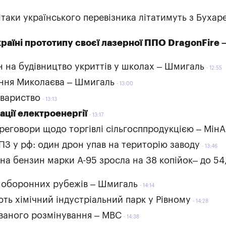
таки українського перевізника літатимуть з Бухар
країні прототипу своєї лазерної ППО DragonFire
н на будівництво укриттів у школах – Шмигаль
12:55
чення Миколаєва – Шмигаль
13:00
овариство
13:13
ції електроенергії
13:17
ереговори щодо торгівлі сільгосппродукцією – Мін
З у рф: один дрон упав на територію заводу
13:46
 на бензин марки А-95 зросла на 38 копійок– до 54
о оборонних рубежів – Шмигаль
14:14
ть хімічний індустріальний парк у Рівному
14:28
ваного розмінування – МВС
14:38