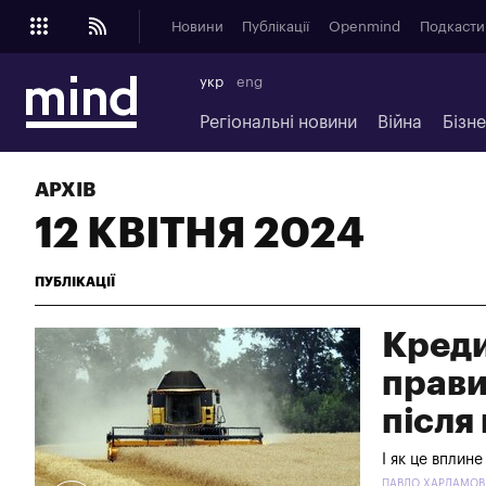
Новини
Публікації
Openmind
Подкасти
укр
eng
Регіональні новини
Війна
Бізн
АРХІВ
12 КВІТНЯ 2024
ПУБЛІКАЦІЇ
Креди
прави
після
І як це вплин
ПАВЛО ХАРЛАМОВ -