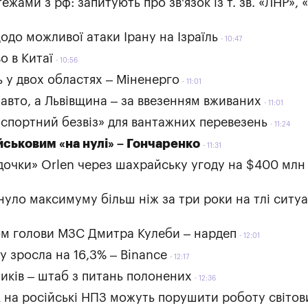
ами з рф: запитують про зв'язок із т. зв. «ЛНР», 
одо можливої атаки Ірану на Ізраїль
10:47
о в Китаї
10:56
 у двох областях – Міненерго
11:01
 авто, а Львівщина – за ввезенням вживаних
11:01
нспортний безвіз» для вантажних перевезень
11:24
ійськовим «на нулі» – Гончаренко
11:31
дочки» Orlen через шахрайську угоду на $400 млн
нуло максимуму більш ніж за три роки на тлі ситуа
м голови МЗС Дмитра Кулеби – нардеп
12:01
у зросла на 16,3% – Binance
12:17
ників – штаб з питань полонених
12:36
 на російські НПЗ можуть порушити роботу світов