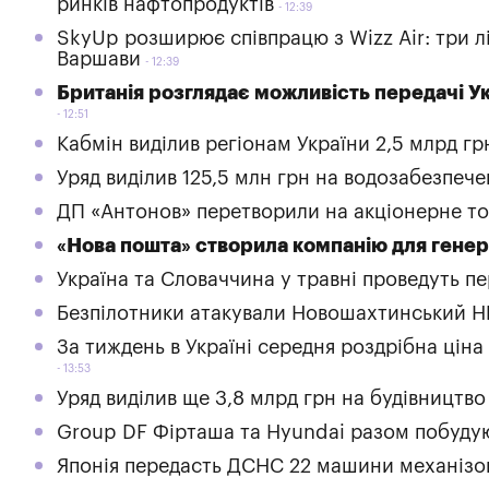
ринків нафтопродуктів
12:39
SkyUp розширює співпрацю з Wizz Air: три лі
Варшави
12:39
Британія розглядає можливість передачі У
12:51
Кабмін виділив регіонам України 2,5 млрд гр
Уряд виділив 125,5 млн грн на водозабезпе
ДП «Антонов» перетворили на акціонерне т
«Нова пошта» створила компанію для генера
Україна та Словаччина у травні проведуть п
Безпілотники атакували Новошахтинський НП
За тиждень в Україні середня роздрібна ціна
13:53
Уряд виділив ще 3,8 млрд грн на будівництв
Group DF Фірташа та Hyundai разом побудую
Японія передасть ДСНС 22 машини механізо