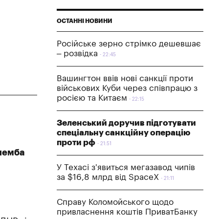
ОСТАННІ НОВИНИ
Російське зерно стрімко дешевшає
– розвідка
22:45
Вашингтон ввів нові санкції проти
військових Куби через співпрацю з
росією та Китаєм
22:15
Зеленський доручив підготувати
спеціальну санкційну операцію
проти рф
21:51
елемба
У Техасі з'явиться мегазавод чипів
за $16,8 млрд від SpaceX
21:11
Справу Коломойського щодо
привласнення коштів ПриватБанку