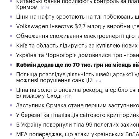
Китайські банки посилюють контроль за платеж
Кримом
10:24
Ціни на нафту зростають на тлі побоювань щ
Volkswagen інвестує $2,7 млрд у виробництв
Обмеження споживання електроенергії діють
Київ та область лідирують за купівлею нових
Україна та Чорногорія домовилися про «тра
Кабмін додав ще по 70 тис. грн на місяць в
Польща розслідує діяльність швейцарської «
можливі порушення санкцій
11:41
Ціна на золото оновила рекорд, а срібло сяг
Близькому Сході
11:41
Заступник Єрмака стане першим заступнико
У березні капіталізація світового крипторинк
В Україну повернули тіла 99 полеглих захис
МЕА попереджає, що атаки українських БпЛА