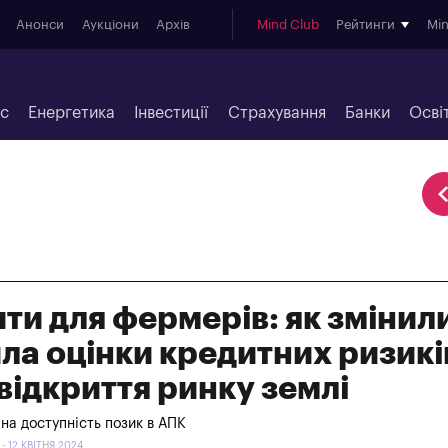
Анонси
Аукціони
Архів
Mind Club
Рейтинги
Mi
ес
Енергетика
Інвестиції
Страхування
Банки
Осві
ти для фермерів: як змінил
ла оцінки кредитних ризикі
 відкриття ринку землі
е на доступність позик в АПК
 12 КВІТНЯ 2024