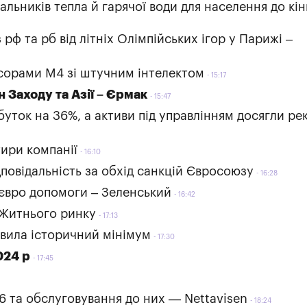
чальників тепла й гарячої води для населення до кін
рф та рб від літніх Олімпійських ігор у Парижі –
сорами M4 зі штучним інтелектом
15:17
 Заходу та Азії – Єрмак
15:47
буток на 36%, а активи під управлінням досягли р
ири компанії
16:10
повідальність за обхід санкцій Євросоюзу
16:28
 євро допомоги – Зеленський
16:42
 Житнього ринку
17:13
овила історичний мінімум
17:30
024 р
17:45
16 та обслуговування до них — Nettavisen
18:24