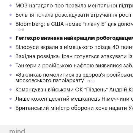
МОЗ нагадало про правила ментальної підтр
Бельгія почала розслідувати втручання росії
Bloomberg: в США немає “плану Б” для допом
19:41
Ferrexpo визнана найкращим роботодавцем
Білоруси вкрали з німецького поїзда 40 гвин
Західна розвідка: Іран готується атакувати І
Танкери з російською нафтою виявилися заб
«Закликав помолитися за здоров'я російськи
московського патріархату
21:50
Командувач військами ОК “Південь” Андрій К
Лише кожен десятий мешканець Німеччини оч
Британський міністр оборони хоче надати Ук