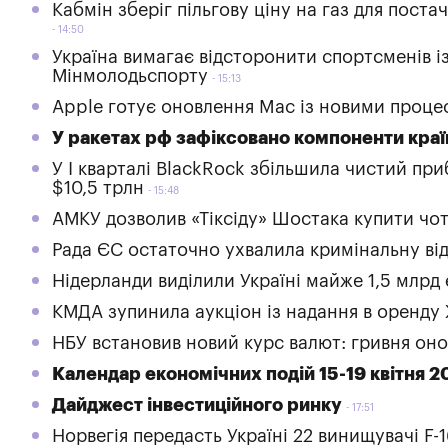
Кабмін зберіг пільгову ціну на газ для поста
14:50
Україна вимагає відсторонити спортсменів із 
Мінмолодьспорту
15:13
Apple готує оновлення Mac із новими проце
У ракетах рф зафіксовано компоненти країн
У І кварталі BlackRock збільшила чистий при
$10,5 трлн
15:48
АМКУ дозволив «Тіксіду» Шостака купити чот
Рада ЄС остаточно ухвалила кримінальну від
Нідерланди виділили Україні майже 1,5 млрд
КМДА зупинила аукціон із надання в оренду
НБУ встановив новий курс валют: гривня он
Календар економічних подій 15-19 квітня 2
Дайджест інвестиційного ринку
17:51
Норвегія передасть Україні 22 винищувачі F-