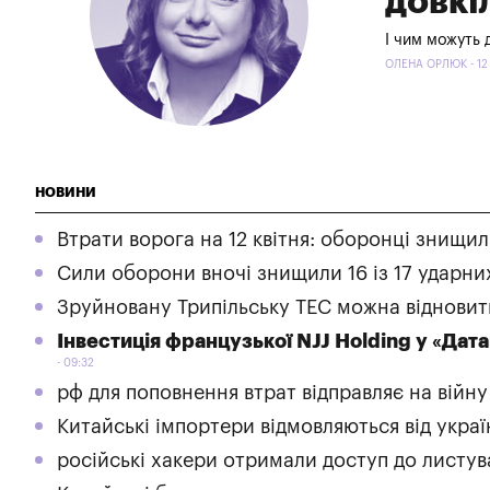
довкі
І чим можуть 
ОЛЕНА ОРЛЮК - 12
НОВИНИ
Втрати ворога на 12 квітня: оборонці знищи
Сили оборони вночі знищили 16 із 17 ударних
Зруйновану Трипільську ТЕС можна відновит
Інвестиція французької NJJ Holding у «Дат
09:32
рф для поповнення втрат відправляє на війн
Китайські імпортери відмовляються від украї
російські хакери отримали доступ до листув