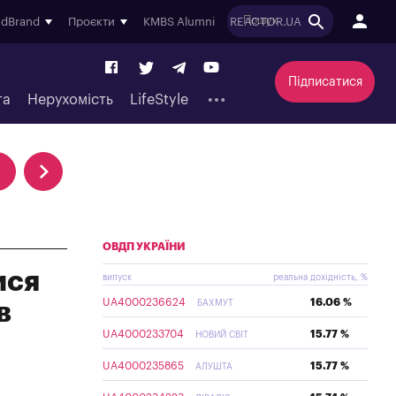
ndBrand
Проєкти
KMBS Alumni
REACTOR.UA
Підписатися
та
Нерухомість
LifeStyle
ОВДП УКРАЇНИ
ися
випуск
реальна дохідність, %
UA4000236624
16.06 %
в
БАХМУТ
UA4000233704
15.77 %
НОВИЙ СВІТ
UA4000235865
15.77 %
АЛУШТА