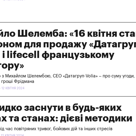
ло Шелемба: «16 квітня ст
оном для продажу «Датагру
 і lifecell французькому
тору»
ю з Михайлом Шелембою, СЕО «Датагруп-Volia» – про суму угоди,
а гроші Фрідмана
 12 КВІТНЯ 2024
идко заснути в будь-яких
х та станах: дієві методики
ід час повітряних тривог, бойових дій та інших стресів
 12 КВІТНЯ 2024