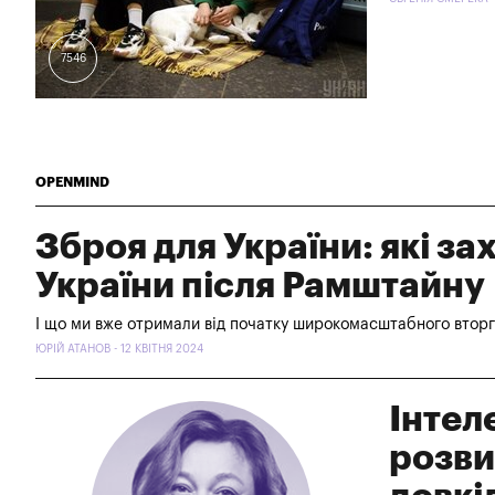
7546
OPENMIND
Зброя для України: які за
України після Рамштайну
І що ми вже отримали від початку широкомасштабного вторг
ЮРІЙ АТАНОВ - 12 КВІТНЯ 2024
Інтел
розви