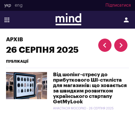
укр
eng
Підписатися
АРХІВ
26 СЕРПНЯ 2025
ПУБЛІКАЦІЇ
Від шопінг-стресу до
прибуткового ШІ-стиліста
для магазинів: що ховається
за швидким розвитком
українського стартапу
GetMyLook
АНАСТАСІЯ МОСОРКО - 26 СЕРПНЯ 2025