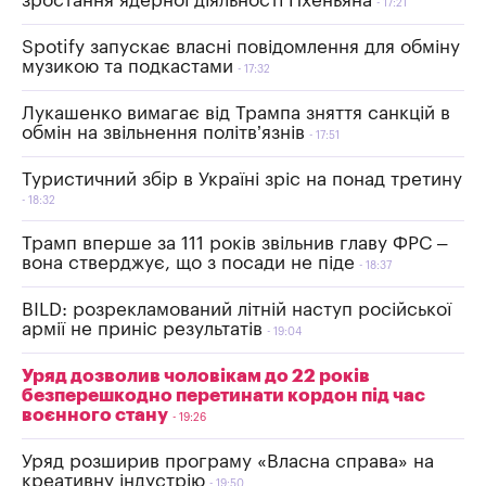
зростання ядерної діяльності Пхеньяна
17:21
Spotify запускає власні повідомлення для обміну
музикою та подкастами
17:32
Лукашенко вимагає від Трампа зняття санкцій в
обмін на звільнення політв’язнів
17:51
Туристичний збір в Україні зріс на понад третину
18:32
Трамп вперше за 111 років звільнив главу ФРС –
вона стверджує, що з посади не піде
18:37
BILD: розрекламований літній наступ російської
армії не приніс результатів
19:04
Уряд дозволив чоловікам до 22 років
безперешкодно перетинати кордон під час
воєнного стану
19:26
Уряд розширив програму «Власна справа» на
креативну індустрію
19:50