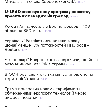
Миколаїв – голова Херсонської ОВА
09:27
U-LEAD реалізує нову програму розвитку
проєктних менеджерів громад
10:00
Korean Air замовила в Boeing рекордні 103
літаки на $50 млрд
10:10
Українські безпілотники вивели з ладу
щонайменше 17% потужностей НПЗ росії –
Reuters
10:21
У канцелярії Навроцького заперечили, що його
вето вимикає Starlink в Україні
10:25
В ООН розповіли скільки мін встановлено на
території України
10:42
Трамп пригрозив новими тарифами та
обмеженнями експорту технологій через
цифрові податки
10:48