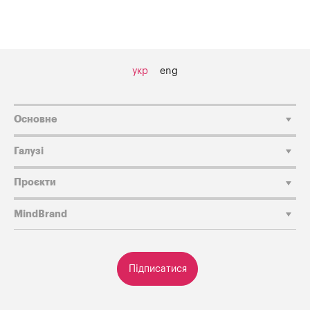
укр
eng
Основне
Галузі
Проєкти
MindBrand
Підписатися