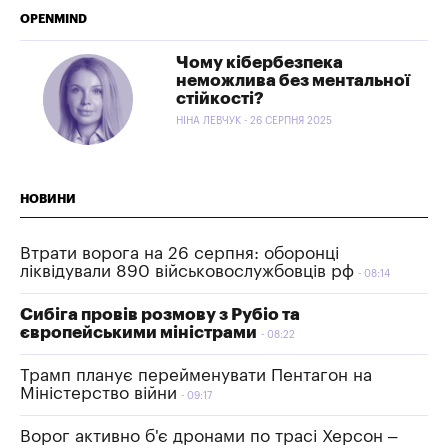
OPENMIND
Чому кібербезпека
неможлива без ментальної
стійкості?
НІНА ЛЕВЧУК - 26 СЕРПНЯ 2025
НОВИНИ
Втрати ворога на 26 серпня: оборонці
ліквідували 890 військовослужбовців рф
08:14
Сибіга провів розмову з Рубіо та
європейськими міністрами
08:22
Трамп планує перейменувати Пентагон на
Міністерство війни
09:17
Ворог активно б'є дронами по трасі Херсон –