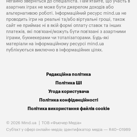
негайно зверніться до спеціаліста. Пам'ятайте, що участь в
азартних іграх не може бути джерелом доходів або
альтернативою роботі. Інформаційний ресурс mind.ua не
проводить ігри на реальні та/або віртуальні гроші, також
сайт не приймає ні в якій формі оплату ставок та інших
платежів, які пов’язані/можуть бути пов’язані з азартними
іграми, букмекерами чи тоталізаторами. Будь-які
матеріали на інформаційному ресурсі mind.ua
публікуються виключно в інформаційних цілях.
Редакційна політика
Політика ШІ
Угода користувача
Політика конфіденційності
Політика використання файлів cookie
© 2026 Mind.ua
ТОВ «Фьючер Медiа»
Cуб'єкт у сфері онлайн-медіа; ідентифікатор медіа — R40−01989