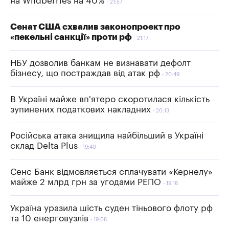
на Wildberries на 40%
21:57
Сенат США схвалив законопроект про
«пекельні санкції» проти рф
21:17
НБУ дозволив банкам не визнавати дефолт
бізнесу, що постраждав від атак рф
20:49
В Україні майже вп'ятеро скоротилася кількість
зупинених податкових накладних
20:13
Російська атака знищила найбільший в Україні
склад Delta Plus
19:40
Сенс Банк відмовляється сплачувати «Кернелу»
майже 2 млрд грн за угодами РЕПО
19:16
Україна уразила шість суден тіньового флоту рф
та 10 енерговузлів
19:08