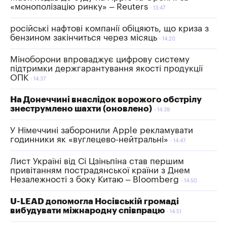
«монополізацію ринку» – Reuters
13:47
російські нафтові компанії обіцяють, що криза з
бензином закінчиться через місяць
14:20
Міноборони впроваджує цифрову систему
підтримки держгарантування якості продукції
ОПК
14:37
На Донеччині внаслідок ворожого обстрілу
знеструмлено шахти (оновлено)
14:39
У Німеччині заборонили Apple рекламувати
годинники як «вуглецево-нейтральні»
14:47
Лист Україні від Сі Цзіньпіна став першим
привітанням пострадянської країни з Днем
Незалежності з боку Китаю – Bloomberg
14:50
U-LEAD допомогла Носівській громаді
вибудувати міжнародну співпрацю
14:51