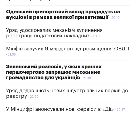
Одеський припортовий завод продадуть на
аукціоні в рамках великої приватизації
20:10
Уряд удосконалив механізм зупинення
реєстрації податкових накладних
20:35
Мінфін залучив 9 млрд грн від розміщення ОВДП
21:05
Зеленський розповів, у яких країнах
першочергово запрацює множинне
громадянство для українців
21:30
Уряд додав шість нових індустріальних парків до
реєстру
22:20
У Мінцифрі анонсували нові сервіси в «Дії»
22:57