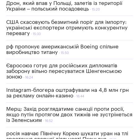
Дрон, який впав у Польщі, залетів із території
України – польський посадовець
15:20
США скасовують безмитний поріг для імпорту:
українські експортери отримують конкурентну
перевагу
15:33
рф пропонує американській Boeing спільне
виробництво титану
15:50
Євросоюз готує для російських дипломатів
заборону вільно пересуватися Шенгенською
зоною
16:24
Instagram-блогера оштрафували на 4,8 млн грн
за рекламу онлайн-казино
16:44
Мерц: Захід розглядатиме санкції проти росії,
якщо путін протягом двох тижнів не зустрінеться
із Зеленським
16:52
росія навчає Північну Корею шукати уран на тлі