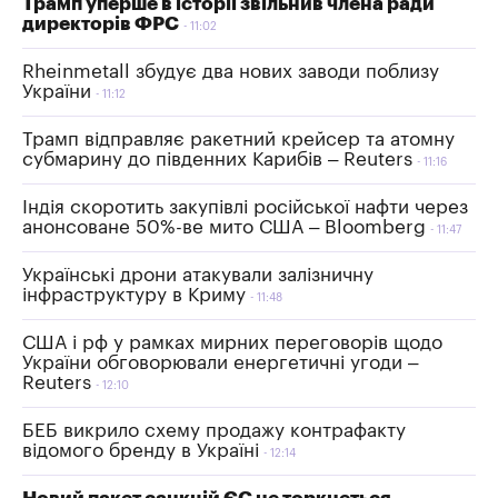
Трамп уперше в історії звільнив члена ради
директорів ФРС
11:02
Rheinmetall збудує два нових заводи поблизу
України
11:12
Трамп відправляє ракетний крейсер та атомну
субмарину до південних Карибів – Reuters
11:16
Індія скоротить закупівлі російської нафти через
анонсоване 50%-ве мито США – Bloomberg
11:47
Українські дрони атакували залізничну
інфраструктуру в Криму
11:48
США і рф у рамках мирних переговорів щодо
України обговорювали енергетичні угоди –
Reuters
12:10
БЕБ викрило схему продажу контрафакту
відомого бренду в Україні
12:14