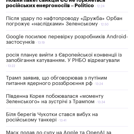
Новий пакет санкцій ЄС не торкнеться
російських енергоносіїв – Politico
12:24
Після удару по нафтопроводу «Дружба» Орбан
погрожує «наслідками» Зеленському
12:50
Google посилює перевірку розробників Android-
застосунків
13:19
росія планує вийти з Європейської конвенції із
запобігання катуванням. У РНБО відреагували
13:22
Трамп заявив, що обговорював з путіним
питання ядерного роззброєння рф
13:24
Південна Корея побоювалася «моменту
Зеленського» на зустрічі з Трампом
13:34
Біля берегів Чукотки стався вибух на
російському танкері
13:41
Маск подав до суду на Apple та OpenAI за