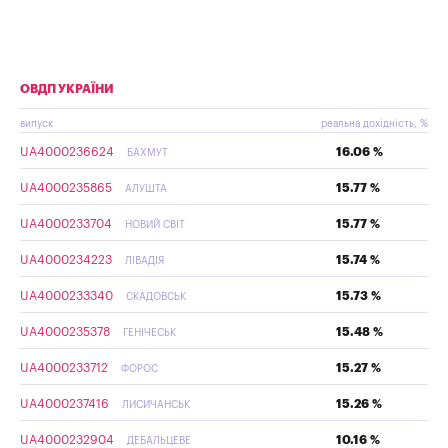
ОВДП УКРАЇНИ
випуск
реальна дохідність, %
UA4000236624
16.06 %
БАХМУТ
UA4000235865
15.77 %
АЛУШТА
UA4000233704
15.77 %
НОВИЙ СВІТ
UA4000234223
15.74 %
ЛІВАДІЯ
UA4000233340
15.73 %
СКАДОВСЬК
UA4000235378
15.48 %
ГЕНІЧЕСЬК
UA4000233712
15.27 %
ФОРОС
UA4000237416
15.26 %
ЛИСИЧАНСЬК
UA4000232904
10.16 %
ДЕБАЛЬЦЕВЕ