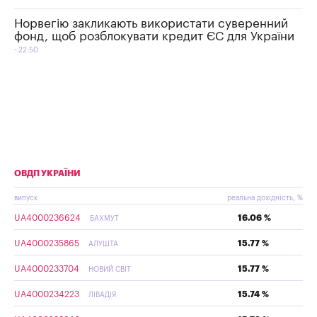
Норвегію закликають використати суверенний
фонд, щоб розблокувати кредит ЄС для України
22:50
ОВДП УКРАЇНИ
випуск
реальна дохідність, %
UA4000236624
16.06 %
БАХМУТ
UA4000235865
15.77 %
АЛУШТА
UA4000233704
15.77 %
НОВИЙ СВІТ
UA4000234223
15.74 %
ЛІВАДІЯ