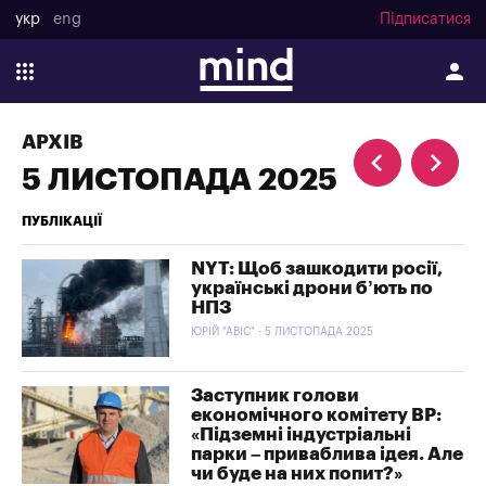
укр
eng
Підписатися
АРХІВ
5 ЛИСТОПАДА 2025
ПУБЛІКАЦІЇ
NYT: Щоб зашкодити росії,
українські дрони б’ють по
НПЗ
ЮРІЙ "АВІС" - 5 ЛИСТОПАДА 2025
Заступник голови
економічного комітету ВР:
«Підземні індустріальні
парки – приваблива ідея. Але
чи буде на них попит?»