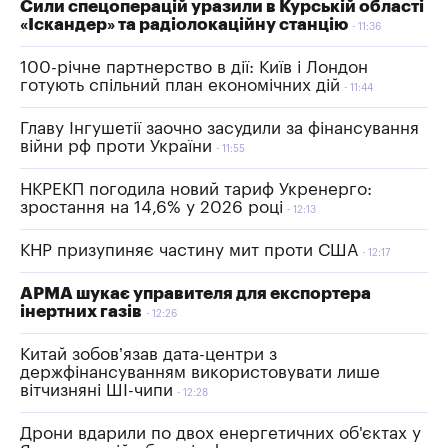
Сили спецоперацій уразили в Курській області
«Іскандер» та радіолокаційну станцію
11:36
100-річне партнерство в дії: Київ і Лондон
готують спільний план економічних дій
11:44
Главу Інгушетії заочно засудили за фінансування
війни рф проти України
11:55
НКРЕКП погодила новий тариф Укренерго:
зростання на 14,6% у 2026 році
12:13
КНР призупиняє частину мит проти США
12:17
АРМА шукає управителя для експортера
інертних газів
12:26
Китай зобов’язав дата-центри з
держфінансуванням використовувати лише
вітчизняні ШI-чипи
12:28
Дрони вдарили по двох енергетичних об'єктах у