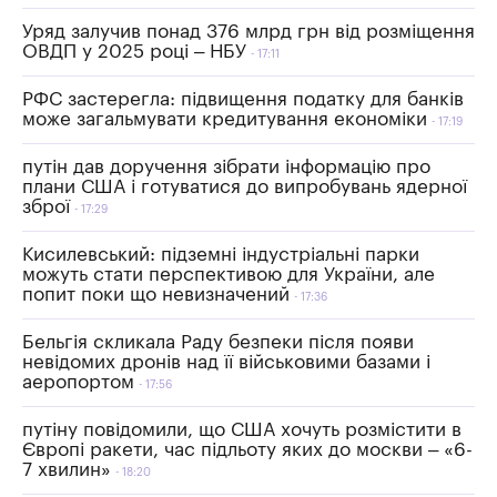
Уряд залучив понад 376 млрд грн від розміщення
ОВДП у 2025 році – НБУ
17:11
РФС застерегла: підвищення податку для банків
може загальмувати кредитування економіки
17:19
путін дав доручення зібрати інформацію про
плани США і готуватися до випробувань ядерної
зброї
17:29
Кисилевський: підземні індустріальні парки
можуть стати перспективою для України, але
попит поки що невизначений
17:36
Бельгія скликала Раду безпеки після появи
невідомих дронів над її військовими базами і
аеропортом
17:56
путіну повідомили, що США хочуть розмістити в
Європі ракети, час підльоту яких до москви – «6-
7 хвилин»
18:20