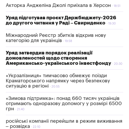
Акторка Анджеліна Джолі приїхала в Херсон
18:51
Уряд підготував проєкт Держбюджету-2026
до другого читання у Раді – Свириденко
19:30
Міжнародний Реєстр збитків відкрив нову
категорію для українців
19:58
Уряд затвердив порядок реалізації
домовленостей щодо створення
Американсько-українського інвестфонду
20:30
«Укрзалізниця» тимчасово обмежує поїзди
Краматорського напрямку через безпекову
ситуацію в регіоні
20:55
«Зимова підтримка»: понад 660 тисяч українців
отримають одноразову допомогу у розмірі 6500
грн
21:40
російські компанії перейшли в режим виживання
– розвідка
22:10