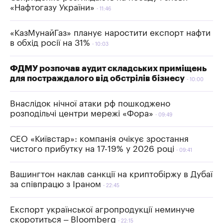
«Нафтогазу України»
11:46
«КазМунайГаз» планує наростити експорт нафти
в обхід росії на 31%
10:03
ФДМУ розпочав аудит складських приміщень
для постраждалого від обстрілів бізнесу
10:00
Внаслідок нічної атаки рф пошкоджено
розподільчі центри мережі «Фора»
09:49
СЕО «Київстар»: компанія очікує зростання
чистого прибутку на 17-19% у 2026 році
09:41
Вашингтон наклав санкції на криптобіржу в Дубаї
за співпрацю з Іраном
22:45
Експорт української агропродукції неминуче
скоротиться – Bloomberg
22:15