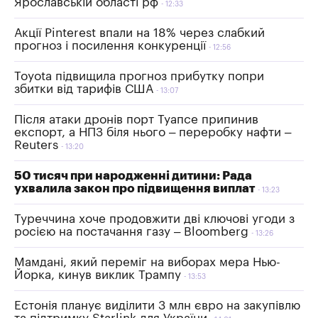
Ярославській області рф
12:33
Акції Pinterest впали на 18% через слабкий
прогноз і посилення конкуренції
12:56
Toyota підвищила прогноз прибутку попри
збитки від тарифів США
13:07
Після атаки дронів порт Туапсе припинив
експорт, а НПЗ біля нього – переробку нафти –
Reuters
13:20
50 тисяч при народженні дитини: Рада
ухвалила закон про підвищення виплат
13:23
Туреччина хоче продовжити дві ключові угоди з
росією на постачання газу – Bloomberg
13:26
Мамдані, який переміг на виборах мера Нью-
Йорка, кинув виклик Трампу
13:53
Естонія планує виділити 3 млн євро на закупівлю