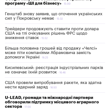
програму «ШІ для бізнесу»
15:00
Генштаб знову заявив, що оточення українських
сил у Покровську немає
15:32
Трейдери продовжують ставити проти долара
США на тлі очікуваних рішень ФРС щодо
зниження ставок
15:52
Більша половина грошей від продажу «Челсі»
може піти компаніями Абрамовича замість
допомоги Україні
16:25
Кисилевський: реєстрація індустріальних парків
не означає їхній розвиток
16:46
США провели випробування ракети, яка здатна
нести ядерний заряд
16:50
U-LEAD, громади та міжнародні партнери
обговорили підтримку місцевого аграрного
сектора
17:00