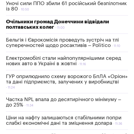
​Уночі сили ППО збили 61 російський безпілотник
із 80
10:50
Очільники громад Донеччини відвідали
полтавських колег
11:00
Бельгія і Єврокомісія проведуть зустріч на тлі
суперечностей щодо росактивів – Politico
11:10
Електромобілі стали найпопулярнішими серед
нових авто в Україні в жовтні
11:16
ГУР оприлюднило схему ворожого БпЛА «Оріон»
та дані підприємств, залучених у виробництві
11:24
Частка NPL впала до десятирічного мінімуму –
до 25%
11:34
Ціни на нафту залишаються стабільними попри
слабкі економічні дані та зміцнення долара
11:36