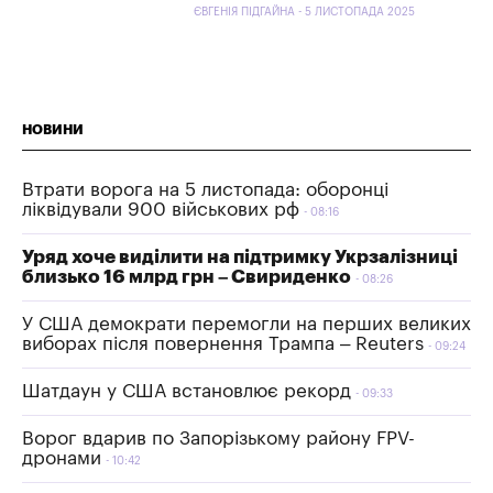
ЄВГЕНІЯ ПІДГАЙНА - 5 ЛИСТОПАДА 2025
НОВИНИ
Втрати ворога на 5 листопада: оборонці
ліквідували 900 військових рф
08:16
Уряд хоче виділити на підтримку Укрзалізниці
близько 16 млрд грн – Свириденко
08:26
У США демократи перемогли на перших великих
виборах після повернення Трампа – Reuters
09:24
Шатдаун у США встановлює рекорд
09:33
Ворог вдарив по Запорізькому району FPV-
дронами
10:42