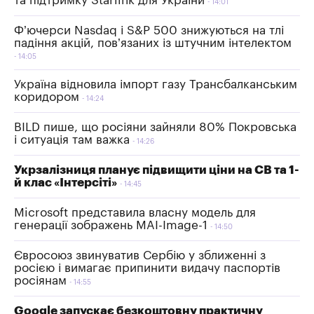
та підтримку Starlink для України
14:01
Ф’ючерси Nasdaq і S&P 500 знижуються на тлі
падіння акцій, пов’язаних із штучним інтелектом
14:05
Україна відновила імпорт газу Трансбалканським
коридором
14:24
BILD пише, що росіяни зайняли 80% Покровська
і ситуація там важка
14:26
Укрзалізниця планує підвищити ціни на СВ та 1-
й клас «Інтерсіті»
14:45
Microsoft представила власну модель для
генерації зображень MAI-Image-1
14:50
Євросоюз звинуватив Сербію у зближенні з
росією і вимагає припинити видачу паспортів
росіянам
14:55
Google запускає безкоштовну практичну