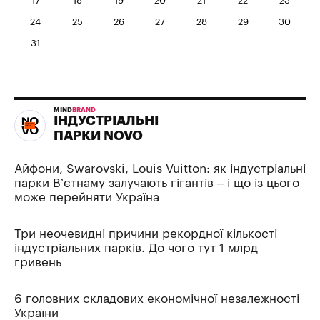
17
18
19
20
21
22
23
24
25
26
27
28
29
30
31
MIND
BRAND
ІНДУСТРІАЛЬНІ
ПАРКИ NOVO
Айфони, Swarovski, Louis Vuitton: як індустріальні
парки В’єтнаму залучають гігантів – і що із цього
може перейняти Україна
Три неочевидні причини рекордної кількості
індустріальних парків. До чого тут 1 млрд
гривень
6 головних складових економічної незалежності
України