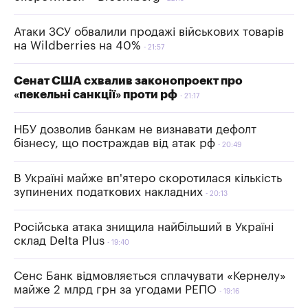
Атаки ЗСУ обвалили продажі військових товарів
на Wildberries на 40%
21:57
Сенат США схвалив законопроект про
«пекельні санкції» проти рф
21:17
НБУ дозволив банкам не визнавати дефолт
бізнесу, що постраждав від атак рф
20:49
В Україні майже вп'ятеро скоротилася кількість
зупинених податкових накладних
20:13
Російська атака знищила найбільший в Україні
склад Delta Plus
19:40
Сенс Банк відмовляється сплачувати «Кернелу»
майже 2 млрд грн за угодами РЕПО
19:16