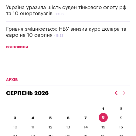
Україна уразила шість суден тіньового флоту рф
та 10 енерговузлів
19:08
Гривня зміцнюється: НБУ знизив курс долара та
євро на 10 серпня
18:33
ВСІ НОВИНИ
АРХІВ
СЕРПЕНЬ
2026
1
2
8
3
4
5
6
7
9
10
11
12
13
14
15
16