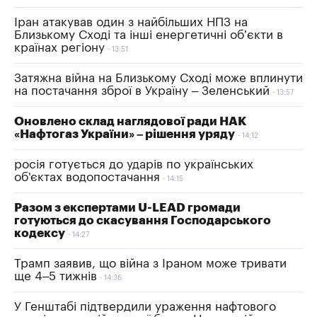
Іран атакував один з найбільших НПЗ на
Близькому Сході та інші енергетичні об’єкти в
країнах регіону
13:51
Затяжна війна на Близькому Сході може вплинути
на постачання зброї в Україну – Зеленський
13:57
Оновлено склад наглядової ради НАК
«Нафтогаз України» – рішення уряду
14:12
росія готується до ударів по українських
об'єктах водопостачання
14:15
Разом з експертами U-LEAD громади
готуються до скасування Господарського
кодексу
14:27
Трамп заявив, що війна з Іраном може тривати
ще 4–5 тижнів
14:36
У Генштабі підтвердили ураження нафтового