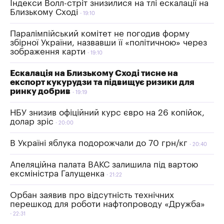
Індекси Волл-стріт знизилися на тлі ескалації на
Близькому Сході
19:10
Паралімпійський комітет не погодив форму
збірної України, назвавши її «політичною» через
зображення карти
19:10
Ескалація на Близькому Сході тисне на
експорт кукурудзи та підвищує ризики для
ринку добрив
19:19
НБУ знизив офіційний курс євро на 26 копійок,
долар зріс
20:00
В Україні яблука подорожчали до 70 грн/кг
20:40
Апеляційна палата ВАКС залишила під вартою
ексміністра Галущенка
21:22
Орбан заявив про відсутність технічних
перешкод для роботи нафтопроводу «Дружба»
22:31