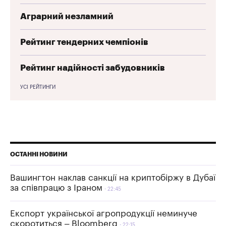
Аграрний незламний
Рейтинг тендерних чемпіонів
Рейтинг надійності забудовників
УСІ РЕЙТИНГИ
ОСТАННІ НОВИНИ
Вашингтон наклав санкції на криптобіржу в Дубаї
за співпрацю з Іраном
22:45
Експорт української агропродукції неминуче
скоротиться – Bloomberg
22:15