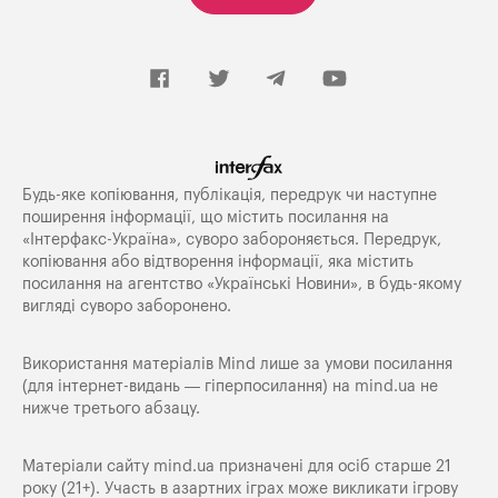
Будь-яке копiювання, публiкацiя, передрук чи наступне
поширення iнформацiї, що мiстить посилання на
«Iнтерфакс-Україна», суворо забороняється. Передрук,
копіювання або відтворення інформації, яка містить
посилання на агентство «Українські Новини», в будь-якому
вигляді суворо заборонено.
Використання матеріалів Mind лише за умови посилання
(для інтернет-видань — гіперпосилання) на
mind.ua
не
нижче третього абзацу.
Матеріали сайту mind.ua призначені для осіб старше 21
року (21+). Участь в азартних іграх може викликати ігрову