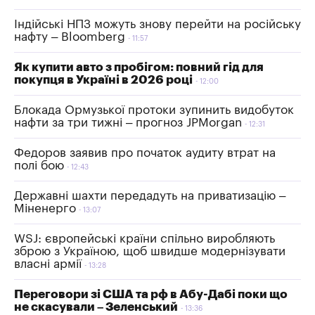
Індійські НПЗ можуть знову перейти на російську
нафту – Bloomberg
11:57
Як купити авто з пробігом: повний гід для
покупця в Україні в 2026 році
12:00
Блокада Ормузької протоки зупинить видобуток
нафти за три тижні – прогноз JPMorgan
12:31
Федоров заявив про початок аудиту втрат на
полі бою
12:43
Державні шахти передадуть на приватизацію –
Міненерго
13:07
WSJ: європейські країни спільно виробляють
зброю з Україною, щоб швидше модернізувати
власні армії
13:28
Переговори зі США та рф в Абу-Дабі поки що
не скасували – Зеленський
13:36