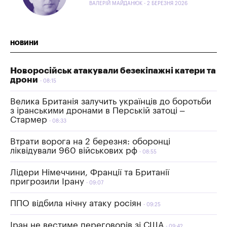
ВАЛЕРІЙ МАЙДАНЮК - 2 БЕРЕЗНЯ 2026
НОВИНИ
Новоросійськ атакували безекіпажні катери та
дрони
08:15
Велика Британія залучить українців до боротьби
з іранськими дронами в Перській затоці –
Стармер
08:33
Втрати ворога на 2 березня: оборонці
ліквідували 960 військових рф
08:55
Лідери Німеччини, Франції та Британії
пригрозили Ірану
09:07
ППО відбила нічну атаку росіян
09:25
Іран не вестиме переговорів зі США
09:42