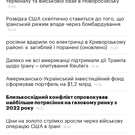
терміналу та військової бази в Новоросійську
15:00
Розвідка США скептично ставиться до того, що
іранський режим впаде через бомбардування
15:04
росіяни вдарили по електричці в Криворізькому
районі: є загиблий і поранені (оновлено)
15:40
Далеко не всі американці підтримали дії Трампа
щодо Ірану – опитування Reuters
15:49
Американсько-Український інвестиційний фонд
сформував портфель на $1,2 млрд
15:56
Близькосхідний конфлікт спровокував
найбільше потрясіння на газовому ринку з
2022 року
16:22
Ціни на золото стрімко зросли через військову
операцію США в Ірані
16:40