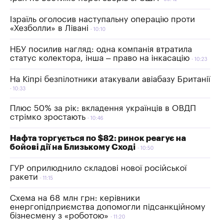
Ізраїль оголосив наступальну операцію проти
«Хезболли» в Лівані
10:10
НБУ посилив нагляд: одна компанія втратила
статус колектора, інша – право на інкасацію
10:23
На Кіпрі безпілотники атакували авіабазу Британії
10:33
Плюс 50% за рік: вкладення українців в ОВДП
стрімко зростають
10:46
Нафта торгується по $82: ринок реагує на
бойові дії на Близькому Сході
10:50
ГУР оприлюднило складові нової російської
ракети
11:15
Схема на 68 млн грн: керівники
енергопідприємства допомогли підсанкційному
бізнесмену з «роботою»
11:20