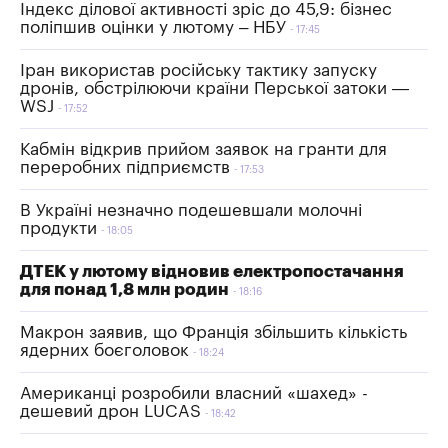
Індекс ділової активності зріс до 45,9: бізнес
поліпшив оцінки у лютому – НБУ
17:45
Іран використав російську тактику запуску
дронів, обстрілюючи країни Перської затоки —
WSJ
17:52
Кабмін відкрив прийом заявок на гранти для
переробних підприємств
17:53
В Україні незначно подешевшали молочні
продукти
18:05
ДТЕК у лютому відновив електропостачання
для понад 1,8 млн родин
18:16
Макрон заявив, що Франція збільшить кількість
ядерних боєголовок
18:24
Американці розробили власний «шахед» -
дешевий дрон LUCAS
18:42