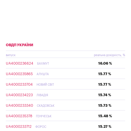
ОВДП УКРАЇНИ
випуск
реальна дохідність, %
UA4000236624
16.06 %
БАХМУТ
UA4000235865
15.77 %
АЛУШТА
UA4000233704
15.77 %
НОВИЙ СВІТ
UA4000234223
15.74 %
ЛІВАДІЯ
UA4000233340
15.73 %
СКАДОВСЬК
UA4000235378
15.48 %
ГЕНІЧЕСЬК
UA4000233712
15.27 %
ФОРОС