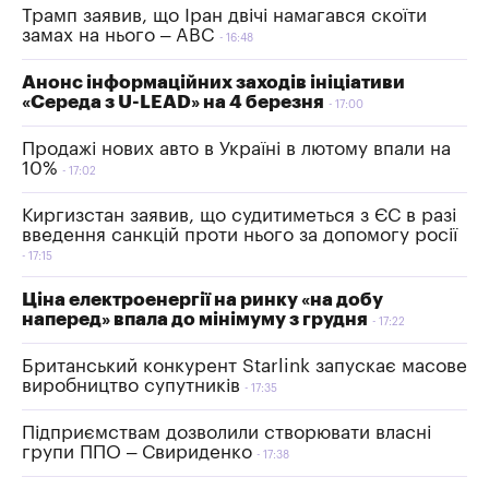
Трамп заявив, що Іран двічі намагався скоїти
замах на нього – ABC
16:48
Анонс інформаційних заходів ініціативи
«Середа з U-LEAD» на 4 березня
17:00
Продажі нових авто в Україні в лютому впали на
10%
17:02
Киргизстан заявив, що судитиметься з ЄС в разі
введення санкцій проти нього за допомогу росії
17:15
Ціна електроенергії на ринку «на добу
наперед» впала до мінімуму з грудня
17:22
Британський конкурент Starlink запускає масове
виробництво супутників
17:35
Підприємствам дозволили створювати власні
групи ППО – Свириденко
17:38