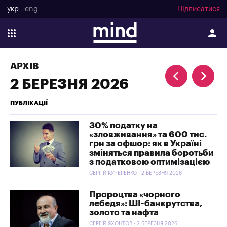
укр
eng
Підписатися
АРХІВ
2 БЕРЕЗНЯ 2026
ПУБЛІКАЦІЇ
30% податку на
«зловживання» та 600 тис.
грн за офшор: як в Україні
зміняться правила боротьби
з податковою оптимізацією
СЕРГІЙ КУЧЕРЕНКО - 2 БЕРЕЗНЯ 2026
Пророцтва «чорного
лебедя»: ШІ-банкрутства,
золото та нафта
СЕРГІЙ ЯХОНТОВ - 2 БЕРЕЗНЯ 2026