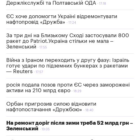
Держлікслужбі та Полтавській ОДА
17:18
ЄС хоче допомогти Україні відремонтувати
нафтопровід «Дружба»
17:24
За три дні на Близькому Сході застосували 800
ракет до Patriot.Україна стільки не мала –
Зеленський
17:55
Війна з Іраном переходить у другу фазу: Ізраїль
готує удари по підземних бункерах з ракетами
— Reuters
17:57
росія подала позов проти ЄС через заморожені
активи на 210 млрд євро
18:29
Орбан пригрозив силою відновити
нафтопостачання «Дружбою»
18:40
На ремонт доріг після зими треба 52 млрд грн –
Зеленський
19:05