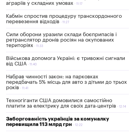
аграріїв у складних умовах
11:17
Кабмін спростив процедуру транскордонного
перевезення відходів
11:27
Сили оборони уразили склади боєприпасів і
ретранслятор дронів росіян на окупованих
територіях
11:33
Військова допомога Україні: є тривожні сигнали
від США
11:40
Набрав чинності закон: на парковках
передбачать 5% місць для авто з дітьми до трьох
років
11:41
Техногіганти США домовилися самостійно
платити за електрику для своїх дата-центрів
12:14
Заборгованість українців за комуналку
перевищила 113 млрд грн
12:22