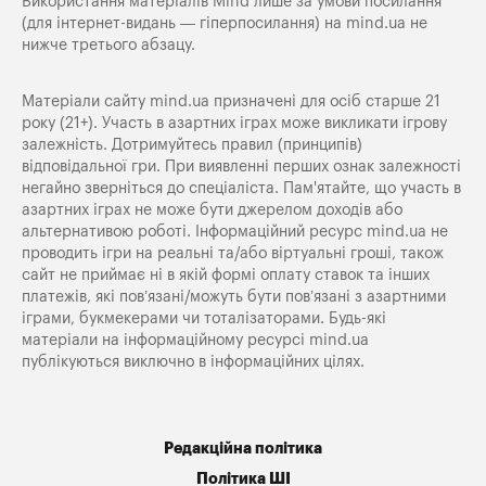
Використання матеріалів Mind лише за умови посилання
(для інтернет-видань — гіперпосилання) на
mind.ua
не
нижче третього абзацу.
Матеріали сайту mind.ua призначені для осіб старше 21
року (21+). Участь в азартних іграх може викликати ігрову
залежність. Дотримуйтесь правил (принципів)
відповідальної гри. При виявленні перших ознак залежності
негайно зверніться до спеціаліста. Пам'ятайте, що участь в
азартних іграх не може бути джерелом доходів або
альтернативою роботі. Інформаційний ресурс mind.ua не
проводить ігри на реальні та/або віртуальні гроші, також
сайт не приймає ні в якій формі оплату ставок та інших
платежів, які пов’язані/можуть бути пов’язані з азартними
іграми, букмекерами чи тоталізаторами. Будь-які
матеріали на інформаційному ресурсі mind.ua
публікуються виключно в інформаційних цілях.
Редакційна політика
Політика ШІ