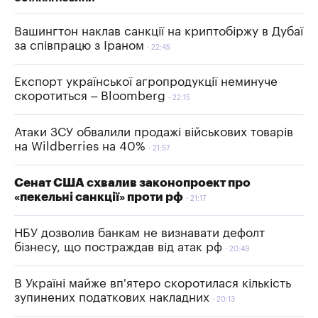
Вашингтон наклав санкції на криптобіржу в Дубаї
за співпрацю з Іраном
22:45
Експорт української агропродукції неминуче
скоротиться – Bloomberg
22:15
Атаки ЗСУ обвалили продажі військових товарів
на Wildberries на 40%
21:57
Сенат США схвалив законопроект про
«пекельні санкції» проти рф
21:17
НБУ дозволив банкам не визнавати дефолт
бізнесу, що постраждав від атак рф
20:49
В Україні майже вп'ятеро скоротилася кількість
зупинених податкових накладних
20:13