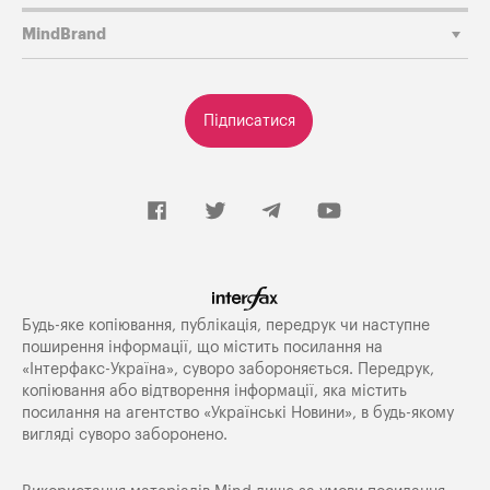
MindBrand
Підписатися
Будь-яке копiювання, публiкацiя, передрук чи наступне
поширення iнформацiї, що мiстить посилання на
«Iнтерфакс-Україна», суворо забороняється. Передрук,
копіювання або відтворення інформації, яка містить
посилання на агентство «Українські Новини», в будь-якому
вигляді суворо заборонено.