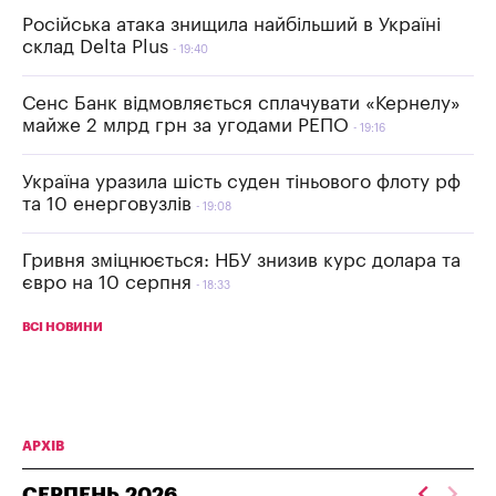
Російська атака знищила найбільший в Україні
склад Delta Plus
19:40
Сенс Банк відмовляється сплачувати «Кернелу»
майже 2 млрд грн за угодами РЕПО
19:16
Україна уразила шість суден тіньового флоту рф
та 10 енерговузлів
19:08
Гривня зміцнюється: НБУ знизив курс долара та
євро на 10 серпня
18:33
ВСІ НОВИНИ
АРХІВ
СЕРПЕНЬ
2026