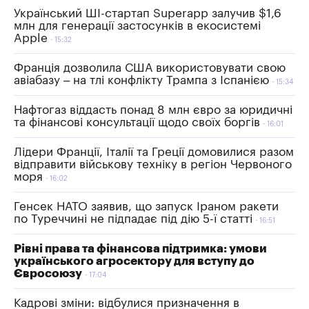
Український ШІ-стартап Superapp залучив $1,6
млн для генерації застосунків в екосистемі
Apple
15:32
Франція дозволила США використовувати свою
авіабазу – на тлі конфлікту Трампа з Іспанією
15:34
Нафтогаз віддасть понад 8 млн євро за юридичні
та фінансові консультації щодо своїх боргів
16:01
Лідери Франції, Італії та Греції домовилися разом
відправити військову техніку в регіон Червоного
моря
16:02
Генсек НАТО заявив, що запуск Іраном ракети
по Туреччині не підпадає під дію 5-ї статті
16:51
Рівні права та фінансова підтримка: умови
українського агросектору для вступу до
Євросоюзу
17:04
Кадрові зміни: відбулися призначення в