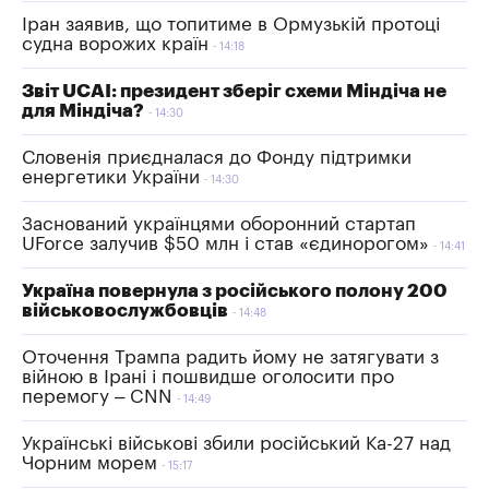
Іран заявив, що топитиме в Ормузькій протоці
судна ворожих країн
14:18
Звіт UCAI: президент зберіг схеми Міндіча не
для Міндіча?
14:30
Словенія приєдналася до Фонду підтримки
енергетики України
14:30
Заснований українцями оборонний стартап
UForce залучив $50 млн і став «єдинорогом»
14:41
Україна повернула з російського полону 200
військовослужбовців
14:48
Оточення Трампа радить йому не затягувати з
війною в Ірані і пошвидше оголосити про
перемогу – CNN
14:49
Українські військові збили російський Ка-27 над
Чорним морем
15:17