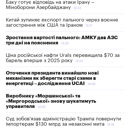
Баку готує відповідь на атаки Ірану –
Міноборони Азербайджану
12:23
Китай зупиняє експорт пального через воєнне
загострення між США та Іраном
13:17
Зростання вартості пального: АМКУ дав АЗС
три дні на пояснення
13:20
Ціна російської нафти Urals перевищила $70 за
барель вперше з 2025 року
13:24
Оточення президента винайшло нові
механізми як зберегти старі схеми в
енергетиці – дослідження UCAI
14:00
Виробнику «Моршинської» та
«Миргородської» знову шукатимуть
управителя
14:00
Суд зобов'язав адміністрацію Трампа повернути
імпортерам $130 млрд за незаконні мита
14:16