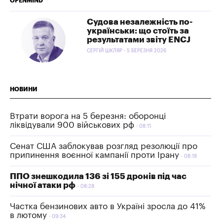
OPENMIND
Судова незалежність по-
українськи: що стоїть за
результатами звіту ENCJ
СЕРГІЙ ШКЛЯР - 5 БЕРЕЗНЯ 2026
НОВИНИ
Втрати ворога на 5 березня: оборонці
ліквідували 900 військових рф
08:11
Сенат США заблокував розгляд резолюції про
припинення воєнної кампанії проти Ірану
08:18
ППО знешкодила 136 зі 155 дронів під час
нічної атаки рф
08:28
Частка бензинових авто в Україні зросла до 41%
в лютому
09:34