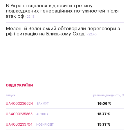
В Україні вдалося відновити третину
пошкоджених генераційних потужностей після
атак рф
22:15
Мелоні й Зеленський обговорили переговори з
рф і ситуацію на Близькому Сході
22:40
ОВДП УКРАЇНИ
випуск
реальна дохідність, %
UA4000236624
16.06 %
БАХМУТ
UA4000235865
15.77 %
АЛУШТА
UA4000233704
15.77 %
НОВИЙ СВІТ