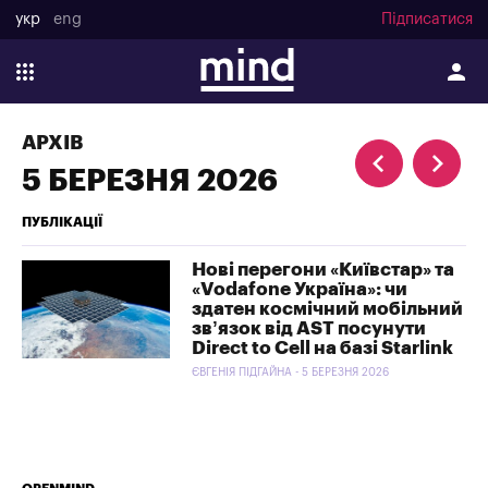
укр
eng
Підписатися
АРХІВ
5 БЕРЕЗНЯ 2026
ПУБЛІКАЦІЇ
Нові перегони «Київстар» та
«Vodafone Україна»: чи
здатен космічний мобільний
зв’язок від AST посунути
Direct to Cell на базі Starlink
ЄВГЕНІЯ ПІДГАЙНА - 5 БЕРЕЗНЯ 2026