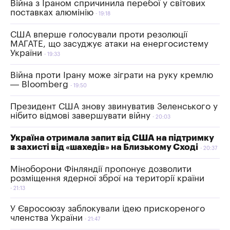
Війна з Іраном спричинила перебої у світових
поставках алюмінію
19:18
США вперше голосували проти резолюції
МАГАТЕ, що засуджує атаки на енергосистему
України
19:33
Війна проти Ірану може зіграти на руку кремлю
— Bloomberg
19:50
Президент США знову звинуватив Зеленського у
нібито відмові завершувати війну
20:03
Україна отримала запит від США на підтримку
в захисті від «шахедів» на Близькому Сході
20:37
Міноборони Фінляндії пропонує дозволити
розміщення ядерної зброї на території країни
21:13
У Євросоюзу заблокували ідею прискореного
членства України
21:47