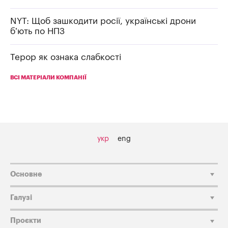
NYT: Щоб зашкодити росії, українські дрони
б’ють по НПЗ
Терор як ознака слабкості
ВСІ МАТЕРІАЛИ КОМПАНІЇ
укр
eng
Основне
Галузі
Проєкти