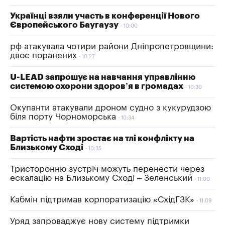
Українці взяли участь в конференції Нового
Європейського Баугаузу
10:00
рф атакувала чотири райони Дніпропетровщини:
двоє поранених
10:27
U-LEAD запрошує на навчання управлінню
системою охорони здоров’я в громадах
10:30
Окупанти атакували дроном судно з кукурудзою
біля порту Чорноморська
10:34
Вартість нафти зростає на тлі конфлікту на
Близькому Сході
10:35
Тристоронню зустріч можуть перенести через
ескалацію на Близькому Сході – Зеленський
11:00
Кабмін підтримав корпоратизацію «СхідГЗК»
11:09
Уряд запроваджує нову систему підтримки