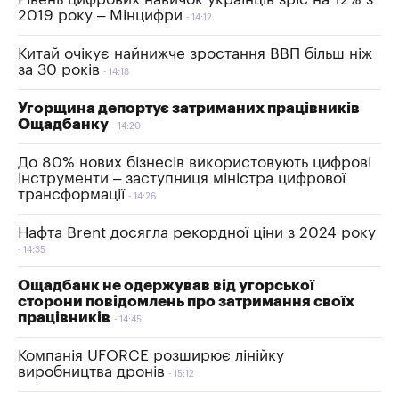
2019 року – Мінцифри
14:12
Китай очікує найнижче зростання ВВП більш ніж
за 30 років
14:18
Угорщина депортує затриманих працівників
Ощадбанку
14:20
До 80% нових бізнесів використовують цифрові
інструменти – заступниця міністра цифрової
трансформації
14:26
Нафта Brent досягла рекордної ціни з 2024 року
14:35
Ощадбанк не одержував від угорської
сторони повідомлень про затримання своїх
працівників
14:45
Компанія UFORCE розширює лінійку
виробництва дронів
15:12