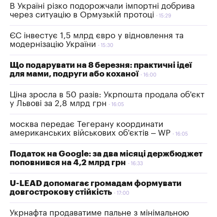
В Україні різко подорожчали імпортні добрива
через ситуацію в Ормузькій протоці
15:29
ЄС інвестує 1,5 млрд євро у відновлення та
модернізацію України
15:30
Що подарувати на 8 березня: практичні ідеї
для мами, подруги або коханої
16:00
Ціна зросла в 50 разів: Укрпошта продала об'єкт
у Львові за 2,8 млрд грн
16:05
москва передає Тегерану координати
американських військових об'єктів – WP
16:05
Податок на Google: за два місяці держбюджет
поповнився на 4,2 млрд грн
16:33
U-LEAD допомагає громадам формувати
довгострокову стійкість
17:00
Укрнафта продаватиме пальне з мінімальною