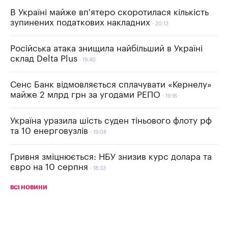
В Україні майже вп'ятеро скоротилася кількість
зупинених податкових накладних
20:13
Російська атака знищила найбільший в Україні
склад Delta Plus
19:40
Сенс Банк відмовляється сплачувати «Кернелу»
майже 2 млрд грн за угодами РЕПО
19:16
Україна уразила шість суден тіньового флоту рф
та 10 енерговузлів
19:08
Гривня зміцнюється: НБУ знизив курс долара та
євро на 10 серпня
18:33
ВСІ НОВИНИ