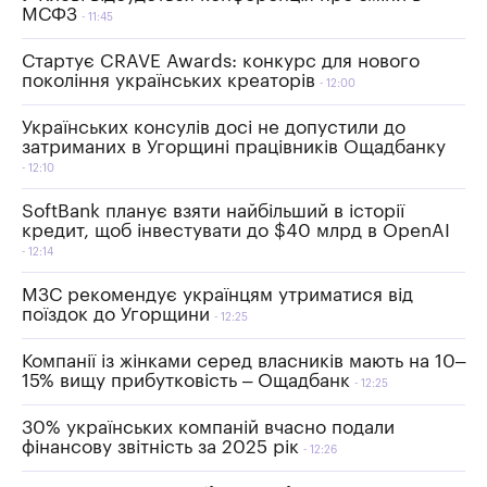
МСФЗ
11:45
Стартує CRAVE Awards: конкурс для нового
покоління українських креаторів
12:00
Українських консулів досі не допустили до
затриманих в Угорщині працівників Ощадбанку
12:10
SoftBank планує взяти найбільший в історії
кредит, щоб інвестувати до $40 млрд в OpenAI
12:14
МЗС рекомендує українцям утриматися від
поїздок до Угорщини
12:25
Компанії із жінками серед власників мають на 10–
15% вищу прибутковість – Ощадбанк
12:25
30% українських компаній вчасно подали
фінансову звітність за 2025 рік
12:26