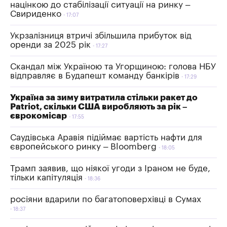
націнкою до стабілізації ситуації на ринку –
Свириденко
17:07
Укрзалізниця втричі збільшила прибуток від
оренди за 2025 рік
17:27
Скандал між Україною та Угорщиною: голова НБУ
відправляє в Будапешт команду банкірів
17:29
Україна за зиму витратила стільки ракет до
Patriot, скільки США виробляють за рік –
єврокомісар
17:55
Саудівська Аравія підіймає вартість нафти для
європейського ринку – Bloomberg
18:05
Трамп заявив, що ніякої угоди з Іраном не буде,
тільки капітуляція
18:36
росіяни вдарили по багатоповерхівці в Сумах
18:37