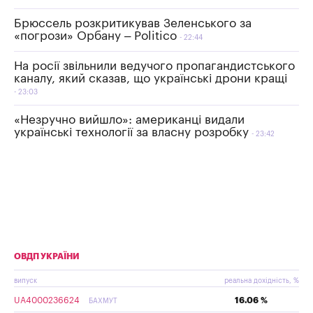
Брюссель розкритикував Зеленського за
«погрози» Орбану – Politico
22:44
На росії звільнили ведучого пропагандистського
каналу, який сказав, що українські дрони кращі
23:03
«Незручно вийшло»: американці видали
українські технології за власну розробку
23:42
ОВДП УКРАЇНИ
випуск
реальна дохідність, %
UA4000236624
16.06 %
БАХМУТ