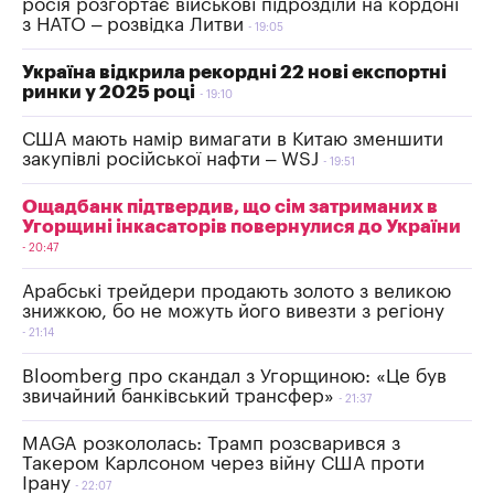
росія розгортає військові підрозділи на кордоні
з НАТО – розвідка Литви
19:05
Україна відкрила рекордні 22 нові експортні
ринки у 2025 році
19:10
США мають намір вимагати в Китаю зменшити
закупівлі російської нафти – WSJ
19:51
Ощадбанк підтвердив, що сім затриманих в
Угорщині інкасаторів повернулися до України
20:47
Арабські трейдери продають золото з великою
знижкою, бо не можуть його вивезти з регіону
21:14
Bloomberg про скандал з Угорщиною: «Це був
звичайний банківський трансфер»
21:37
MAGA розкололась: Трамп розсварився з
Такером Карлсоном через війну США проти
Ірану
22:07