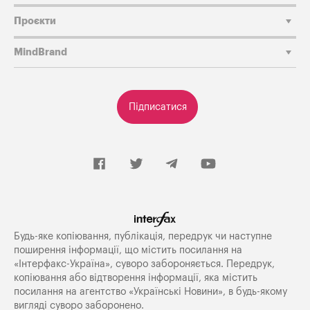
Проєкти
MindBrand
Підписатися
Будь-яке копiювання, публiкацiя, передрук чи наступне
поширення iнформацiї, що мiстить посилання на
«Iнтерфакс-Україна», суворо забороняється. Передрук,
копіювання або відтворення інформації, яка містить
посилання на агентство «Українські Новини», в будь-якому
вигляді суворо заборонено.