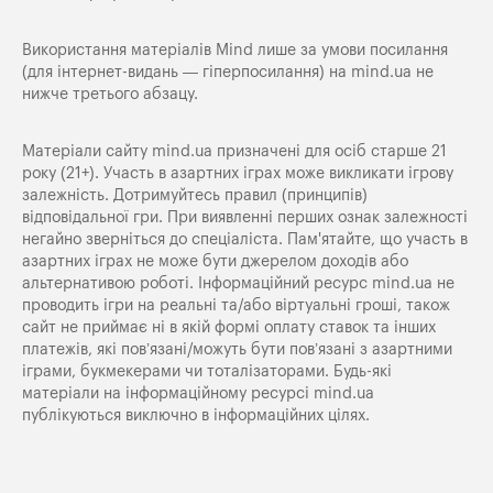
Використання матеріалів Mind лише за умови посилання
(для інтернет-видань — гіперпосилання) на
mind.ua
не
нижче третього абзацу.
Матеріали сайту mind.ua призначені для осіб старше 21
року (21+). Участь в азартних іграх може викликати ігрову
залежність. Дотримуйтесь правил (принципів)
відповідальної гри. При виявленні перших ознак залежності
негайно зверніться до спеціаліста. Пам'ятайте, що участь в
азартних іграх не може бути джерелом доходів або
альтернативою роботі. Інформаційний ресурс mind.ua не
проводить ігри на реальні та/або віртуальні гроші, також
сайт не приймає ні в якій формі оплату ставок та інших
платежів, які пов’язані/можуть бути пов’язані з азартними
іграми, букмекерами чи тоталізаторами. Будь-які
матеріали на інформаційному ресурсі mind.ua
публікуються виключно в інформаційних цілях.