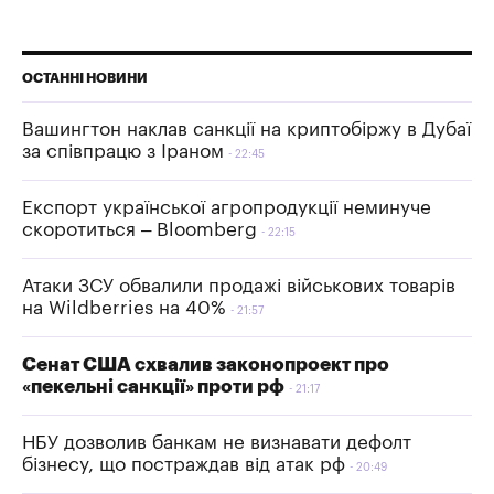
ОСТАННІ НОВИНИ
Вашингтон наклав санкції на криптобіржу в Дубаї
за співпрацю з Іраном
22:45
Експорт української агропродукції неминуче
скоротиться – Bloomberg
22:15
Атаки ЗСУ обвалили продажі військових товарів
на Wildberries на 40%
21:57
Сенат США схвалив законопроект про
«пекельні санкції» проти рф
21:17
НБУ дозволив банкам не визнавати дефолт
бізнесу, що постраждав від атак рф
20:49