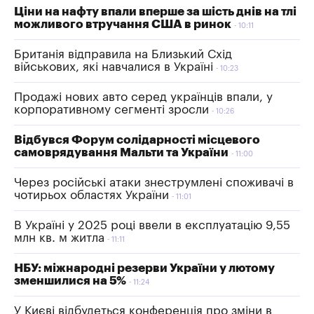
Ціни на нафту впали вперше за шість днів на тлі
можливого втручання США в ринок
10:11
Британія відправила на Близький Схід
військових, які навчалися в Україні
10:23
Продажі нових авто серед українців впали, у
корпоративному сегменті зросли
10:26
Відбувся Форум солідарності місцевого
самоврядування Мальти та України
11:00
Через російські атаки знеструмлені споживачі в
чотирьох областях України
11:01
В Україні у 2025 році ввели в експлуатацію 9,55
млн кв. м житла
11:11
НБУ: міжнародні резерви України у лютому
зменшилися на 5%
11:24
У Києві відбудеться конференція про зміни в