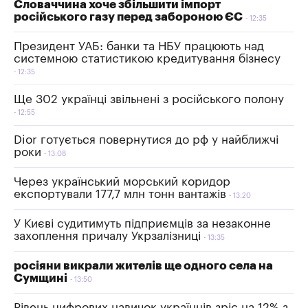
Словаччина хоче збільшити імпорт
російського газу перед забороною ЄС
12:35
Президент УАБ: банки та НБУ працюють над
системною статистикою кредитування бізнесу
12:35
Ще 302 українці звільнені з російського полону
12:55
Dior готується повернутися до рф у найближчі
роки
13:08
Через український морський коридор
експортували 177,7 млн тонн вантажів
13:20
У Києві судитимуть підприємців за незаконне
захоплення причалу Укрзалізниці
13:35
росіяни викрали жителів ще одного села на
Сумщині
13:50
Рівень цифрових навичок українців зріс на 12% з